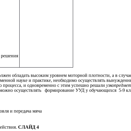
и решения
должен обладать высоким уровнем моторной плотности, а в слу
енной науке и практике, необходимо осуществлять вынужденные
о процесса, и одновременно с этим успешно решали
узкопредме
х можно осуществлять формирование УУД у обучающихся 5-9 кла
овля и передача мяча
действия.
СЛАЙД 4