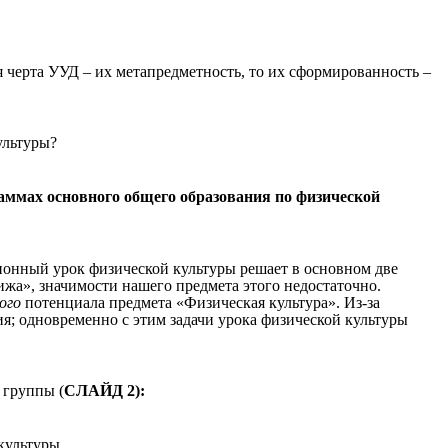
черта УУД – их метапредметность, то их сформированность –
ультуры?
ммах основного общего образования по физической
ционный урок физической культуры решает в основном две
ижа», значимости нашего предмета этого недостаточно.
ого
потенциала предмета «Физическая культура». Из-за
я; одновременно с этим задачи урока физической культуры
 группы (
СЛАЙД 2):
культуры.