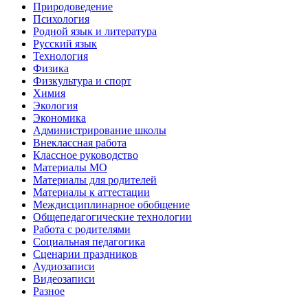
Природоведение
Психология
Родной язык и литература
Русский язык
Технология
Физика
Физкультура и спорт
Химия
Экология
Экономика
Администрирование школы
Внеклассная работа
Классное руководство
Материалы МО
Материалы для родителей
Материалы к аттестации
Междисциплинарное обобщение
Общепедагогические технологии
Работа с родителями
Социальная педагогика
Сценарии праздников
Аудиозаписи
Видеозаписи
Разное