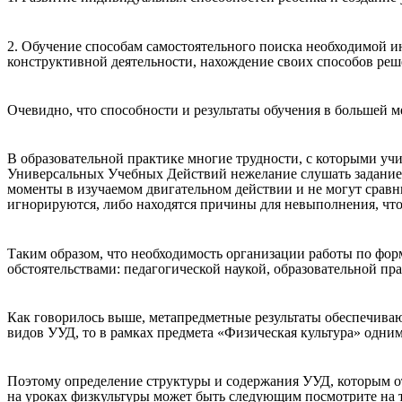
2. Обучение способам самостоятельного поиска необходимой 
конструктивной деятельности, нахождение своих способов реш
Очевидно, что способности и результаты обучения в большей 
В образовательной практике многие трудности, с которыми уч
Универсальных Учебных Действий нежелание слушать задание,
моменты в изучаемом двигательном действии и не могут сравн
игнорируются, либо находятся причины для невыполнения, что
Таким образом, что необходимость организации работы по фо
обстоятельствами: педагогической наукой, образовательной пр
Как говорилось выше, метапредметные результаты обеспечиваю
видов УУД, то в рамках предмета «Физическая культура» одн
Поэтому определение структуры и содержания УУД, которым от
на уроках физкультуры может быть следующим посмотрите на 