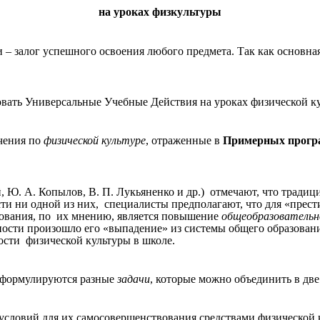
на уроках физкультуры
залог успешного освоения любого предмета. Так как основная 
овать Универсальные Учебные Действия на уроках физической к
учения по
физической культуре
, отраженные в
Примерных програ
, Ю. А. Копылов, В. П. Лукьяненко и др.) отмечают, что тради
ти ни одной из них, специалисты предполагают, что для «прест
ования, по их мнению, является повышение
общеобразовательн
ости произошло его «выпадение» из системы общего образовани
ности физической культуры в школе.
формулируются разные
задачи
, которые можно объединить в две
 условий для их самосовершенствования средствами физической 