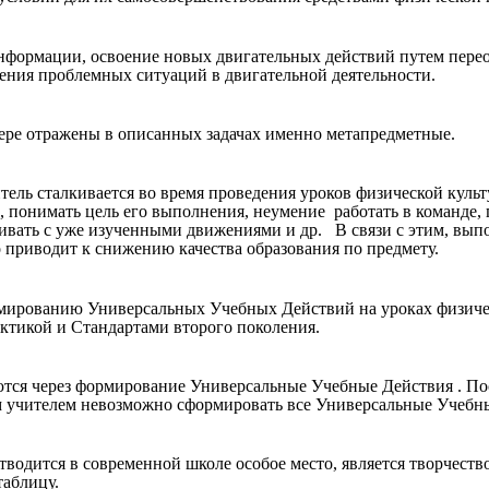
информации, освоение новых двигательных действий путем пере
ения проблемных ситуаций в двигательной деятельности.
мере отражены в описанных задачах именно метапредметные.
итель сталкивается во время проведения уроков физической кул
 понимать цель его выполнения, неумение работать в команде,
ивать с уже изученными движениями и др. В связи с этим, вып
 приводит к снижению качества образования по предмету.
рмированию Универсальных Учебных Действий на уроках физиче
актикой и Стандартами второго поколения.
тся через формирование Универсальные Учебные Действия . Пос
им учителем невозможно сформировать все Универсальные Учебн
водится в современной школе особое место, является творчеств
таблицу.