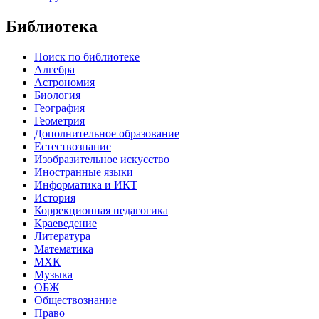
Библиотека
Поиск по библиотеке
Алгебра
Астрономия
Биология
География
Геометрия
Дополнительное образование
Естествознание
Изобразительное искусство
Иностранные языки
Информатика и ИКТ
История
Коррекционная педагогика
Краеведение
Литература
Математика
МХК
Музыка
ОБЖ
Обществознание
Право