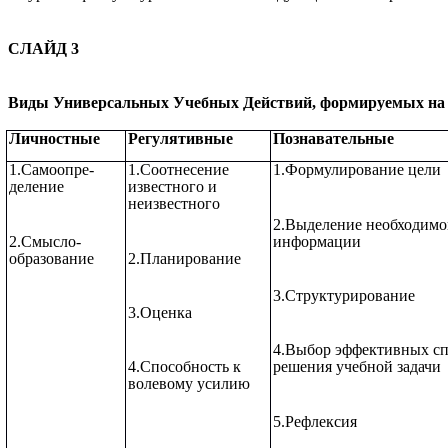
СЛАЙД 3
Виды
Универсальных Учебных Действий, формируемых на 
Личностные
Регулятивные
Познавательные
1.Самоопре-
1.Соотнесение
1.Формулирование цели
деление
известного и
неизвестного
2.Выделение необходим
2.Смысло-
информации
образование
2.Планирование
3.Структурирование
3.Оценка
4.Выбор эффективных с
4.Способность к
решения учебной задачи
волевому усилию
5.Рефлексия