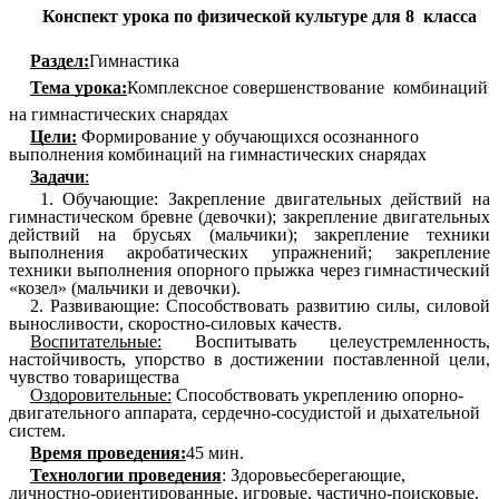
Конспект урока по физической культуре для 8 класса
Раздел:
Гимнастика
Тема урока:
Комплексное совершенствование комбинаций
на гимнастических снарядах
Цели:
Формирование у обучающихся осознанного
выполнения комбинаций на гимнастических снарядах
Задачи
:
1. Обучающие: Закрепление двигательных действий на
гимнастическом бревне (девочки); закрепление двигательных
действий на брусьях (мальчики); закрепление техники
выполнения акробатических упражнений; закрепление
техники выполнения опорного прыжка через гимнастический
«козел» (мальчики и девочки).
2. Развивающие: Способствовать развитию силы, силовой
выносливости, скоростно-силовых качеств.
Воспитательные:
Воспитывать целеустремленность,
настойчивость, упорство в достижении поставленной цели,
чувство товарищества
Оздоровительные:
Способствовать укреплению опорно-
двигательного аппарата, сердечно-сосудистой и дыхательной
систем.
Время проведения:
45 мин.
Технологии проведения
: Здоровьесберегающие,
личностно-ориентированные, игровые, частично-поисковые.