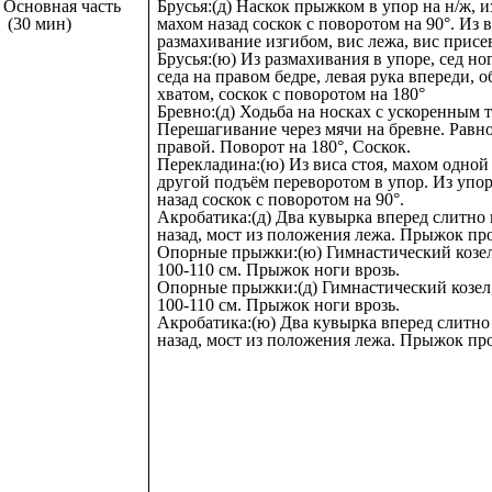
Основная часть
Брусья:(д) Наскок прыжком в упор на н/ж, и
(30 мин)
махом назад соскок с поворотом на 90°. Из в
размахивание изгибом, вис лежа, вис присе
Брусья:(ю) Из размахивания в упоре, сед ног
седа на правом бедре, левая рука впереди, 
хватом, соскок с поворотом на 180°
Бревно:(д) Ходьба на носках с ускоренным 
Перешагивание через мячи на бревне. Равн
правой. Поворот на 180°, Соскок.
Перекладина:(ю) Из виса стоя, махом одной
другой подъём переворотом в упор. Из упо
назад соскок с поворотом на 90°.
Акробатика:(д) Два кувырка вперед слитно
назад, мост из положения лежа. Прыжок пр
Опорные прыжки:(ю) Гимнастический козел
100-110 см. Прыжок ноги врозь.
Опорные прыжки:(д) Гимнастический козел
100-110 см. Прыжок ноги врозь.
Акробатика:(ю) Два кувырка вперед слитно
назад, мост из положения лежа. Прыжок пр