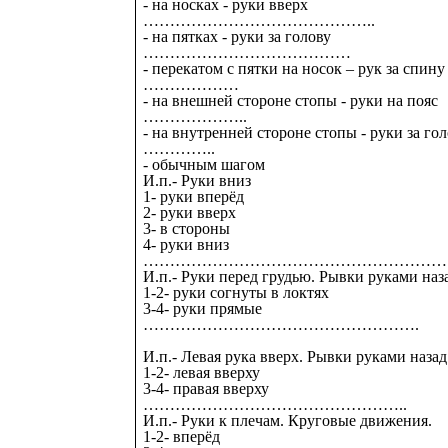
- на носках - руки вверх
……………………………………..
- на пятках - руки за голову
…………………………………
- перекатом с пятки на носок – рук за спину
………………
- на внешней стороне стопы - руки на пояс
………………..
- на внутренней стороне стопы - руки за го
…………..
- обычным шагом
И.п.- Руки вниз
1- руки вперёд
2- руки вверх
3- в стороны
4- руки вниз
…………………………………………………
И.п.- Руки перед грудью. Рывки руками наз
1-2- руки согнуты в локтях
3-4- руки прямые
……………………………………
И.п.- Левая рука вверх. Рывки руками назад
1-2- левая вверху
3-4- правая вверху
…………………………………………..
И.п.- Руки к плечам. Круговые движения.
1-2- вперёд