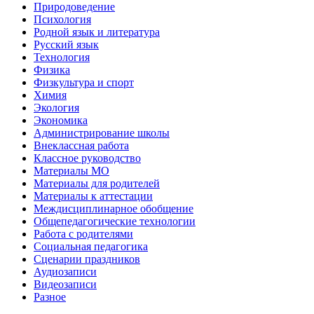
Природоведение
Психология
Родной язык и литература
Русский язык
Технология
Физика
Физкультура и спорт
Химия
Экология
Экономика
Администрирование школы
Внеклассная работа
Классное руководство
Материалы МО
Материалы для родителей
Материалы к аттестации
Междисциплинарное обобщение
Общепедагогические технологии
Работа с родителями
Социальная педагогика
Сценарии праздников
Аудиозаписи
Видеозаписи
Разное