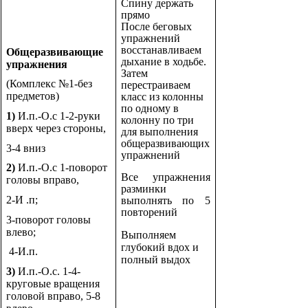
Спину держать
прямо
После беговых
упражнений
восстанавливаем
Общеразвивающие
дыхание в ходьбе.
упражнения
Затем
(Комплекс №1-без
перестраиваем
предметов)
класс из колонны
по одному в
1)
И.п.-О.с 1-2-руки
колонну по три
вверх через стороны,
для выполнения
общеразвивающих
3-4 вниз
упражнений
2)
И.п.-О.с 1-поворот
Все упражнения
головы вправо,
разминки
2-И .п;
выполнять по 5
повторений
3-поворот головы
влево;
Выполняем
глубокий вдох и
4-И.п.
полный выдох
3)
И.п.-О.с. 1-4-
круговые вращения
головой вправо, 5-8