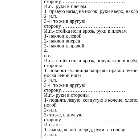
сторону…………………………………
И.п.- руки к плечам
1- правую назад на носок, руки вверх, накл
2- и.п.
3-4- то же в другую
сторону…………………………………
И.п.- стойка ноги врозь, руки к плечам
1- наклон к левой
2- наклон вперёд
3- наклон к правой
4-
и.п………………………………………………
И.п.- стойка ноги врозь, полунаклон вперёд
стороны
1- поворот туловища направо, правой рукой
носка левой ноги
2- и.п.
3-4- то же в другую
сторону…………………………………
И.п.- руки в стороны
1- поднять левую, согнутую в колене, хлопо
ногой
2- и.п.
3- то же, в другую
сторону…………………………………..
И.п.- о.с.
1- выпад левой вперёд, руки за голову
2- и.п.