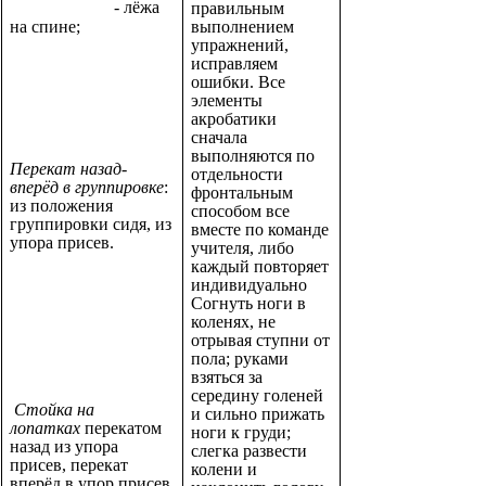
- лёжа
правильным
на спине;
выполнением
упражнений,
исправляем
ошибки. Все
элементы
акробатики
сначала
выполняются по
Перекат назад-
отдельности
вперёд в группировке
:
фронтальным
из положения
способом все
группировки сидя, из
вместе по команде
упора присев.
учителя, либо
каждый повторяет
индивидуально
Согнуть ноги в
коленях, не
отрывая ступни от
пола; руками
взяться за
середину голеней
Стойка на
и сильно прижать
лопатках
перекатом
ноги к груди;
назад из упора
слегка развести
присев, перекат
колени и
вперёд в упор присев