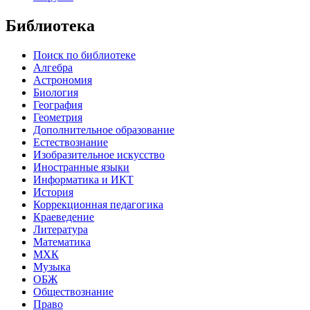
Библиотека
Поиск по библиотеке
Алгебра
Астрономия
Биология
География
Геометрия
Дополнительное образование
Естествознание
Изобразительное искусство
Иностранные языки
Информатика и ИКТ
История
Коррекционная педагогика
Краеведение
Литература
Математика
МХК
Музыка
ОБЖ
Обществознание
Право