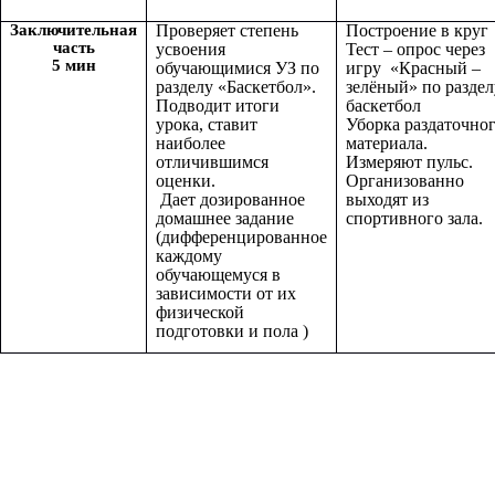
Заключительная
Проверяет степень
Построение в круг
часть
усвоения
Тест – опрос через
5 мин
обучающимися УЗ по
игру «Красный –
разделу «Баскетбол».
зелёный» по раздел
Подводит итоги
баскетбол
урока, ставит
Уборка раздаточно
наиболее
материала.
отличившимся
Измеряют пульс.
оценки.
Организованно
Дает дозированное
выходят из
домашнее задание
спортивного зала.
(дифференцированное
каждому
обучающемуся в
зависимости от их
физической
подготовки и пола )