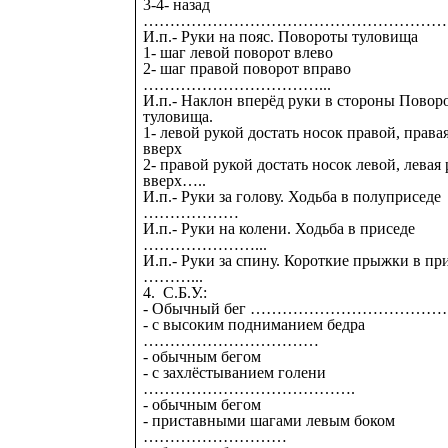
3-4- назад
……………………………………………………
И.п.- Руки на пояс. Повороты туловища
1- шаг левой поворот влево
2- шаг правой поворот вправо
……………………………...
И.п.- Наклон вперёд руки в стороны Повор
туловища.
1- левой рукой достать носок правой, права
вверх
2- правой рукой достать носок левой, левая 
вверх…..
И.п.- Руки за голову. Ходьба в полуприседе
………………
И.п.- Руки на колени. Ходьба в приседе
…………………...
И.п.- Руки за спину. Короткие прыжки в пр
………...
4. С.Б.У.:
- Обычный бег ………………………………
- с высоким подниманием бедра
……………………………
- обычным бегом
- с захлёстыванием голени
………………………………….
- обычным бегом
- приставными шагами левым боком
………………………