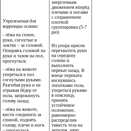
энергичным
движением вперёд
плечами и ногами
с сохранением
У
пражнения для
плотной
коррекции осанки:
группировки.(5-7
раз)
- лёжа на спине,
руки, согнутые в
локтях – за головой.
Из упора присев
Опираясь головой на
перехватить руки
на середину
руки и тазом на пол,
голени и
прогнуться;
выполнить
- лёжа на животе
перекат назад. В
упереться в пол
конце переката
согнутыми руками.
коснувшись
Разгибая руки и не
лопатками пола,
упереться руками
отрывая бёдер от
в поясницу,
пола, запрокинуть
принять
голову назад;
устойчивое
- лёжа на животе,
положение,
кисти соединить за
равномерно
спиной, поднять
распределив
голову, плечи и ноги
тяжесть тела на
затылок, шею,
– прогнуться,