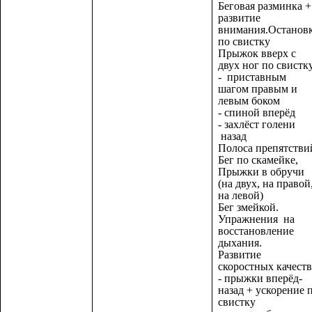
Беговая разминка +
развитие
внимания.Останов
по свистку
Прыжок вверх с
двух ног по свистку
- приставным
шагом правым и
левым боком
- спиной вперёд
- захлёст голени
назад
Полоса препятстви
Бег по скамейке,
Прыжки в обручи
(на двух, на правой
на левой)
Бег змейкой.
Упражнения на
восстановление
дыхания.
Развитие
скоростных качеств
- прыжки вперёд-
назад + ускорение 
свистку