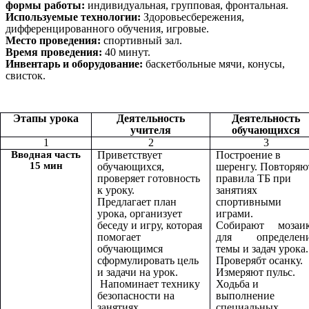
формы работы:
индивидуальная, групповая, фронтальная.
Используемые технологии:
Здоровьесбережения,
дифференцированного обучения, игровые.
Место проведения:
спортивный зал.
Время проведения:
40 минут.
Инвентарь и оборудование:
баскетбольные мячи, конусы,
свисток.
Этапы урока
Деятельность
Деятельность
учителя
обучающихся
1
2
3
Вводная часть
Приветствует
Построение в
15 мин
обучающихся,
шеренгу. Повторяю
проверяет готовность
правила ТБ при
к уроку.
занятиях
Предлагает план
спортивными
урока, организует
играми.
беседу и игру, которая
Собирают мозаи
помогает
для определен
обучающимся
темы и задач урока.
сформулировать цель
Проверябт осанку.
и задачи на урок.
Измеряют пульс.
Напоминает технику
Ходьба и
безопасности на
выполнение
занятиях
специальных