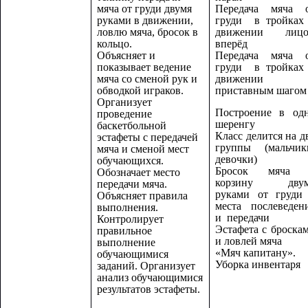
мяча от груди двумя
Передача мяча 
руками в движении,
груди в тройках
ловлю мяча, бросок в
движении лиц
кольцо.
вперёд
Объясняет и
Передача мяча 
показывает ведение
груди в тройках
мяча со сменой рук и
движени
обводкой играков.
приставным шагом
Организует
Построение в од
проведение
шеренгу
баскетбольной
Класс делится на д
эстафеты с передачей
группы (мальчик
мяча и сменой мест
девочки)
обучающихся.
Бросок мяча 
Обозначает место
корзину двум
передачи мяча.
руками от груди
Объясняет правила
места послеведен
выполнения.
и передачи
Контролирует
Эстафета с броска
правильное
и ловлей мяча
выполнение
«Мяч капитану».
обучающимися
Уборка инвентаря
заданий. Организует
анализ обучающимися
результатов эстафеты.