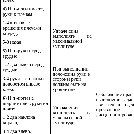
влево.
4)
И.п.-ноги вместе,
руки к плечам
1-4 круговые
вращения плечами
Упражнения
вперёд,
выполнять на
максимальной
5-8 назад.
амплитуде
5)
И.п.-руки перед
грудью.
1-2 два рывка перед
При выполнении
грудью;
положения руки в
3-4 руки в стороны с
стороны руки
поворотом вправо,
должны быть на
уровне плеч
влево.
Соблюдение прав
6)
И.п.-ноги на
выполнения задан
ширине плеч, руки на
двигательного дей
Упражнения
поясе;
проявление
выполнять на
дисциплинирован
1-2 два наклона
максимальной
вправо;
амплитуде
3-4 два влево.