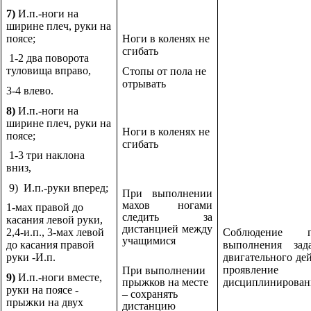
7)
И.п.-ноги на
ширине плеч, руки на
поясе;
Ноги в коленях не
сгибать
1-2 два поворота
туловища вправо,
Стопы от пола не
отрывать
3-4 влево.
8)
И.п.-ноги на
ширине плеч, руки на
Ноги в коленях не
поясе;
сгибать
1-3 три наклона
вниз,
9) И.п.-руки вперед;
При выполнении
махов ногами
1-мах правой до
следить за
касания левой руки,
дистанцией между
Соблюдение п
2,4-и.п., 3-мах левой
учащимися
выполнения зад
до касания правой
двигательного дей
руки -И.п.
проявление
При выполнении
9)
И.п.-ноги вместе,
прыжков на месте
дисциплинирован
руки на поясе -
– сохранять
прыжки на двух
дистанцию