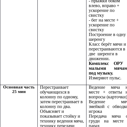
- прыжки боком
влево, вправо +
ускорение по
свистку
- бег на месте +
ускорение по
свистку
Построение в одну
шеренгу
Класс берёт мячи и
перестраиваются в
две шеренги в
движении.
Комплекс ОРУ
малыми мячам
под музыку.
Измеряют пульс.
Основная часть
Перестраивает
Ведение мяча 
25 мин
обучающихся в
месте + ответы 
колонну по одному,
вопросы (карточки
затем перестраивает в
Ведение мяч
колонну по два.
змейкой с обводк
Объясняет и
игрока
показывает стойку и
Передача мяча 
технику ведения мяча,
груди на месте
технику передачи
парах