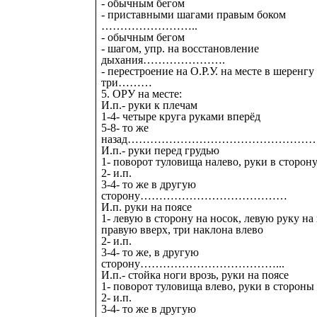
- обычным бегом
- приставными шагами правым боком
……………………..
- обычным бегом
- шагом, упр. на восстановление
дыхания………………….
- перестроение на О.Р.У. на месте в шеренгу
три………
5. ОРУ на месте:
И.п.- руки к плечам
1-4- четыре круга руками вперёд
5-8- то же
назад……………………………………………
И.п.- руки перед грудью
1- поворот туловища налево, руки в сторон
2- и.п.
3-4- то же в другую
сторону…………………………………
И.п. руки на поясе
1- левую в сторону на носок, левую руку на 
правую вверх, три наклона влево
2- и.п.
3-4- то же, в другую
сторону………………………………...
И.п.- стойка ноги врозь, руки на поясе
1- поворот туловища влево, руки в стороны
2- и.п.
3-4- то же в другую