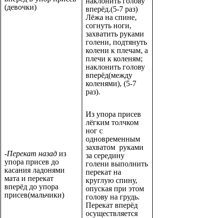
наклонить голову
(девочки)
вперёд.(5-7 раз)
Лёжа на спине,
согнуть ноги,
захватить руками
голени, подтянуть
колени к плечам, а
плечи к коленям;
наклонить голову
вперёд(между
коленями), (5-7
раз).
Из упора присев
лёгким толчком
ног с
одновременным
захватом руками
-
Перекат назад
из
за середину
упора присев до
голени выполнить
касания ладонями
перекат на
мата и перекат
круглую спину,
вперёд до упора
опуская при этом
присев(мальчики)
голову на грудь.
Перекат вперёд
осуществляется