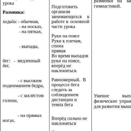
разминки на за
урока
гимнастикой.
Подготовить
организм
Разминка:
занимающихся к
ходьба: - обычная,
работе в основной
- на носках,
части урока
- на пятках,
Руки на поясе
Руки к плечам,
спина
- выпады,
прямая
Во время выпадов
бег: - медленный
руки на поясе,
бег,
вперёд не
наклоняться.
Равномерный. В
- с высоким
процессе бега
подниманием бедра,
следить за
соблюдением
- с захлёстом
Умение выпо
дистанции и
голени,
физические упра
темпа бега
для развития мыш
- на прямых
Вперёд сильно не
ногах.
наклоняться