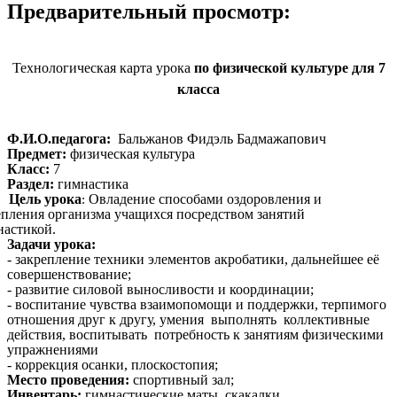
Предварительный просмотр:
Технологическая карта урока
по физической культуре для 7
класса
Ф.И.О.педагога:
Бальжанов Фидэль Бадмажапович
Предмет:
физическая культура
Класс:
7
Раздел:
гимнастика
Цель урока
Овладение способами оздоровления и
:
епления организма учащихся посредством занятий
настикой.
Задачи урока:
- закрепление техники элементов акробатики, дальнейшее её
совершенствование;
- развитие силовой выносливости и координации;
- воспитание чувства взаимопомощи и поддержки, терпимого
отношения друг к другу, умения выполнять коллективные
действия, воспитывать потребность к занятиям физическими
упражнениями
- коррекция осанки, плоскостопия;
Место проведения:
спортивный зал;
Инвентарь:
гимнастические маты, скакалки.