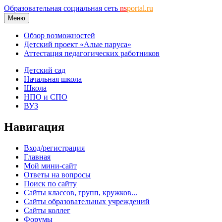
Образовательная социальная сеть
ns
portal.ru
Меню
Обзор возможностей
Детский проект «Алые паруса»
Аттестация педагогических работников
Детский сад
Начальная школа
Школа
НПО и СПО
ВУЗ
Навигация
Вход/регистрация
Главная
Мой мини-сайт
Ответы на вопросы
Поиск по сайту
Сайты классов, групп, кружков...
Сайты образовательных учреждений
Сайты коллег
Форумы