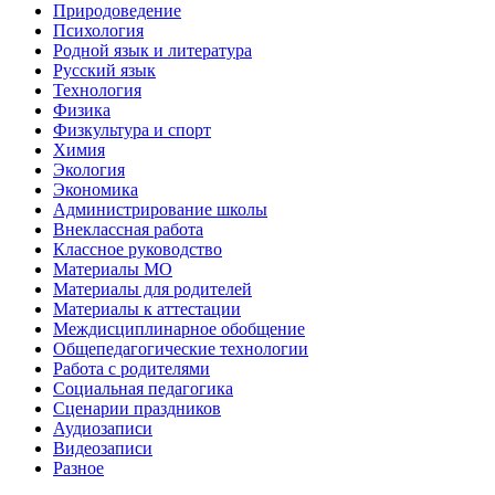
Природоведение
Психология
Родной язык и литература
Русский язык
Технология
Физика
Физкультура и спорт
Химия
Экология
Экономика
Администрирование школы
Внеклассная работа
Классное руководство
Материалы МО
Материалы для родителей
Материалы к аттестации
Междисциплинарное обобщение
Общепедагогические технологии
Работа с родителями
Социальная педагогика
Сценарии праздников
Аудиозаписи
Видеозаписи
Разное