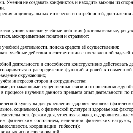
ми. Умения не создавать конфликтов и находить выходы из спор
ни.
орения индивидуальных интересов и потребностей, достижения 
ами универсальные учебные действия (познавательные, регул
ться, межпредметные понятия и отражают:
 учебной деятельности, поиска средств её осуществления;
вать учебные действия в соответствии с поставленной задачей 
бной деятельности и способности конструктивно действовать да
оговариваться о распределении функций и ролей в совместной 
поведение окружающих;
учёта интересов сторон и сотрудничества;
ями, отражающими существенные связи и отношения между объ
 процессе изучения данного предмета опыт деятельности по 
ической культуры для укрепления здоровья человека (физическог
льное, социальное), о физической культуре и здоровье как факт
деятельность (режим дня, утренняя зарядка, оздоровительные м
оим физическим состоянием, величиной физических нагрузок, 
выносливости, координации, гибкости);
движных игр и соревнований;