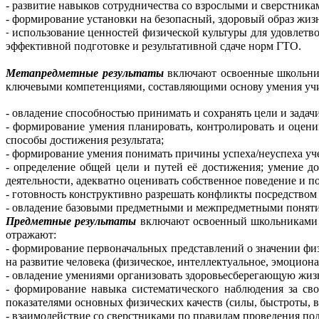
- развитие навыков сотрудничества со взрослыми и сверстника
- формирование установки на безопасный, здоровый образ жиз
использование ценностей физической культуры для удовлетв
-
эффективной подготовке и результативной сдаче норм ГТО.
Метапредметные результаты
включают освоенные школьник
ключевыми компетенциями, составляющими основу умения учи
- овладение способностью принимать и сохранять цели и задачи
- формирование умения планировать, контролировать и оцени
способы достижения результата;
- формирование умения понимать причины успеха/неуспеха уче
- определение общей цели и путей её достижения; умение д
деятельности, адекватно оценивать собственное поведение и 
- готовность конструктивно разрешать конфликты посредством 
- овладение базовыми предметными и межпредметными поняти
Предметные результаты
включают освоенный школьниками в
отражают:
- формирование первоначальных представлений о значении физ
на развитие человека (физическое, интеллектуальное, эмоциона
- овладение умениями организовать здоровьесберегающую жизне
- формирование навыка систематического наблюдения за св
показателями основных физических качеств (силы, быстроты, 
- взаимодействие со сверстниками по правилам проведения по