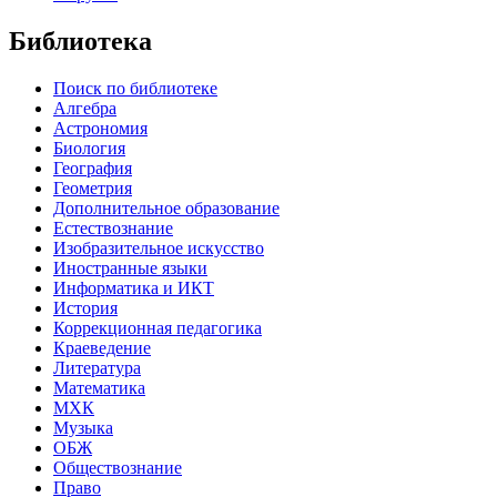
Библиотека
Поиск по библиотеке
Алгебра
Астрономия
Биология
География
Геометрия
Дополнительное образование
Естествознание
Изобразительное искусство
Иностранные языки
Информатика и ИКТ
История
Коррекционная педагогика
Краеведение
Литература
Математика
МХК
Музыка
ОБЖ
Обществознание
Право