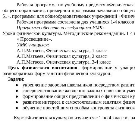
Рабочая программа по учебному предмету «Физическая к
общего образования, примерной программы начального общег
51», программы для общеобразовательных учреждений «Физичес
Рабочая программа составлена для учащихся 1-4 класс
Программа обеспечена следующими УМК:
Уроки физической культуры. Методические рекомендации. 1-4 кл
« Просвещение».
УМК учащихся:
А.П.Матвеев, Физическая культура, 1 класс
А.П.Матвеев, Физическая культура, 2 класс
А.П.Матвеев, Физическая культура, 3-4 класс
Цель физического воспитания
: формирование у учащих
разнообразных форм занятий физической культурой.
Задачи:
укрепление здоровья школьников посредством разви
совершенствование жизненно важных навыков и умен
формирование общих представлений о физической куль
развитие интереса к самостоятельным занятиям физ
обучение простейшим способам контроля за физическ
Курс «Физическая культура» изучается с 1 по 4 класс из рас