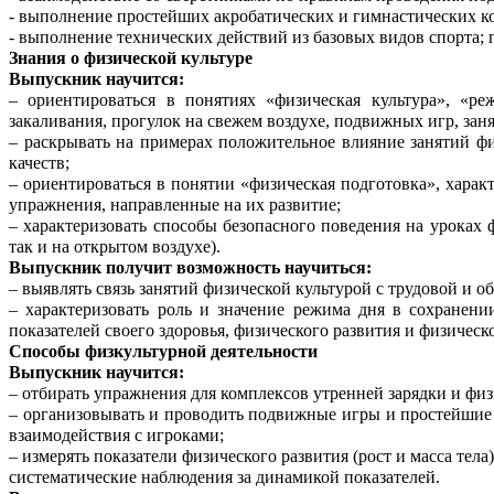
- выполнение простейших акробатических и гимнастических к
- выполнение технических действий из базовых видов спорта; 
Знания о физической культуре
Выпускник научится:
– ориентироваться в понятиях «физическая культура», «ре
закаливания, прогулок на свежем воздухе, подвижных игр, зан
– раскрывать на примерах положительное влияние занятий фи
качеств;
– ориентироваться в понятии «физическая подготовка», характ
упражнения, направленные на их развитие;
– характеризовать способы безопасного поведения на урока
так и на открытом воздухе).
Выпускник получит возможность научиться:
– выявлять связь занятий физической культурой с трудовой и о
– характеризовать роль и значение режима дня в сохранени
показателей своего здоровья, физического развития и физичес
Способы физкультурной деятельности
Выпускник научится:
– отбирать упражнения для комплексов утренней зарядки и фи
– организовывать и проводить подвижные игры и простейшие 
взаимодействия с игроками;
– измерять показатели физического развития (рост и масса тел
систематические наблюдения за динамикой показателей.