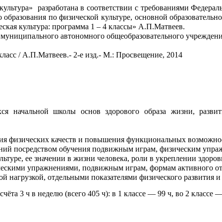
ультура» разработана в соответствии с требованиями Федераль
о образования по физической культуре, основной образовате
кая культура: программа 1 – 4 классы» А.П.Матвеев.
ов муниципального автономного общеобразовательного учрежден
асс / А.П.Матвеев.- 2-е изд.- М.: Просвещение, 2014
ся начальной школы основ здорового образа жизни, развит
тия физических качеств и повышения функциональных возможно
ий посредством обучения подвижным играм, физическим упражн
туре, ее значении в жизни человека, роли в укреплении здоров
ическими упражнениями, подвижным играм, формам активного от
ой нагрузкой, отдельными показателями физического развития и
чёта 3 ч в неделю (всего 405 ч): в 1 классе — 99 ч, во 2 классе —