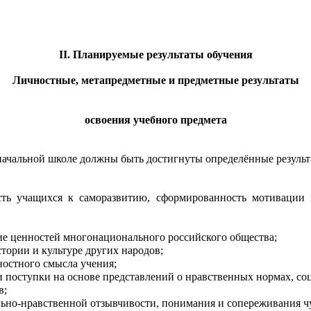
II. Планируемые результаты обучения
Личностные, метапредметные и предметные результаты
освоения учебного предмета
 начальной школе должны быть достигнуты определённые результ
сть учащихся к саморазвитию, сформированность мотивации
ие ценностей многонационального российского общества;
ории и культуре других народов;
ностного смысла учения;
ои поступки на основе представлений о нравственных нормах, со
в;
ально-нравственной отзывчивости, понимания и сопереживания ч