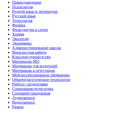
Природоведение
Психология
Родной язык и литература
Русский язык
Технология
Физика
Физкультура и спорт
Химия
Экология
Экономика
Администрирование школы
Внеклассная работа
Классное руководство
Материалы МО
Материалы для родителей
Материалы к аттестации
Междисциплинарное обобщение
Общепедагогические технологии
Работа с родителями
Социальная педагогика
Сценарии праздников
Аудиозаписи
Видеозаписи
Разное