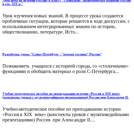
Урок-игра по истории России (8 класс) "Социально- экономическое развитие России
в сер. ХIX в."
Урок изучения новых знаний. В процессе урока создаются
проблемные ситуации, которые решаются в ходе дискуссии, с
использованием интегрированных знании по истории,
обществознанию, литературе. Исто...
Разработка урока "Санкт-Петербург - "вторая столица" России"
Познакомить учащихся с историей города, со «столичными»
функциями и обобщить материал о роли С-Петербурга...
Учебно-методическое пособие по преподаванию истории «Россия в ХIХ веке»
(конспекты уроков с мультимедийными презентациями) Россия при Александре II.
Учебно-методическое пособие по преподаванию истории
«Россия в ХIХ веке» (конспекты уроков с мультимедийными
презентациями) Россия при Александре II....