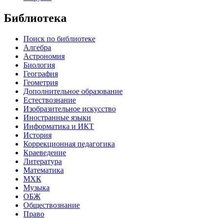
Библиотека
Поиск по библиотеке
Алгебра
Астрономия
Биология
География
Геометрия
Дополнительное образование
Естествознание
Изобразительное искусство
Иностранные языки
Информатика и ИКТ
История
Коррекционная педагогика
Краеведение
Литература
Математика
МХК
Музыка
ОБЖ
Обществознание
Право