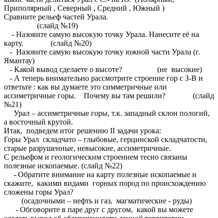
Приполярный , Северный , Средний , Южный )
Сравните рельеф частей Урала.
(слайд №19)
- Назовите самую высокую точку Урала. Нанесите её на
карту. (слайд №20)
- Назовите самую высокую точку южной части Урала (г.
Ямантау)
- Какой вывод сделаете о высоте? (не высокие)
- А теперь внимательно рассмотрите строение гор с З-В и
ответьте : как вы думаете это симметричные или
ассиметричные горы. Почему вы там решили? (слайд
№21)
Урал – ассиметричные горы, т.к. западный склон пологий,
а восточный крутой.
Итак, подведем итог решению II задачи урока:
Горы Урал складчато – глыбовые, герцинской складчатости,
старые разрушенные, невысокие, ассиметричные.
С рельефом и геологическим строением тесно связаны
полезные ископаемые. (слайд №22)
- Обратите внимание на карту полезные ископаемые и
скажите, какими видами горных пород по происхождению
сложены горы Урал?
(осадочными – нефть и газ, магматические - руды)
- Обговорите в паре друг с другом, какой вы можете