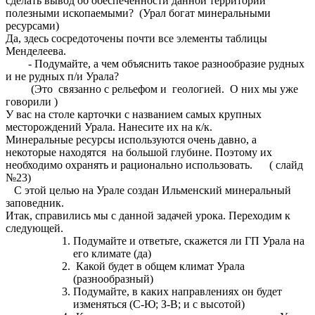
сделать вывод об обеспеченности данной территории
полезными ископаемыми? (Урал богат минеральными
ресурсами)
Да, здесь сосредоточены почти все элементы таблицы
Менделеева.
- Подумайте, а чем объяснить такое разнообразие рудных
и не рудных п/и Урала?
(Это связанно с рельефом и геологией. О них мы уже
говорили )
У вас на столе карточки с названием самых крупных
месторождений Урала. Нанесите их на к/к.
Минеральные ресурсы используются очень давно, а
некоторые находятся на большой глубине. Поэтому их
необходимо охранять и рационально использовать. ( слайд
№23)
С этой целью на Урале создан Ильменский минеральный
заповедник.
Итак, справились мы с данной задачей урока. Переходим к
следующей.
Подумайте и ответьте, скажется ли ГП Урала на
его климате (да)
Какой будет в общем климат Урала
(разнообразный)
Подумайте, в каких направлениях он будет
изменяться (С-Ю; З-В; и с высотой)