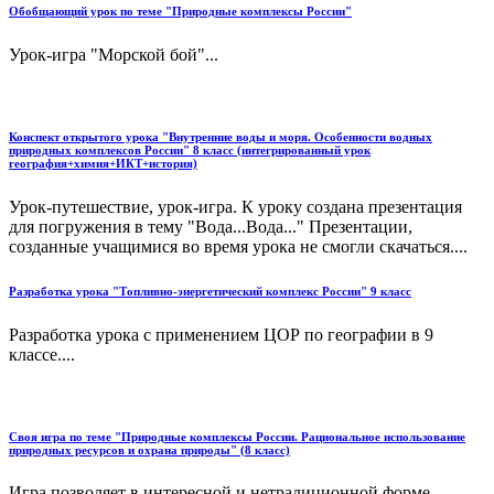
Обобщающий урок по теме "Природные комплексы России"
Урок-игра "Морской бой"...
Конспект открытого урока "Внутренние воды и моря. Особенности водных
природных комплексов России" 8 класс (интегрированный урок
география+химия+ИКТ+история)
Урок-путешествие, урок-игра. К уроку создана презентация
для погружения в тему "Вода...Вода..." Презентации,
созданные учащимися во время урока не смогли скачаться....
Разработка урока "Топливно-энергетический комплекс России" 9 класс
Разработка урока с применением ЦОР по географии в 9
классе....
Своя игра по теме "Природные комплексы России. Рациональное использование
природных ресурсов и охрана природы" (8 класс)
Игра позволяет в интересной и нетрадиционной форме