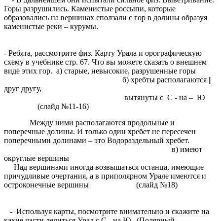
Горы разрушились. Каменистые россыпи, которые
образовались на вершинах сползали с гор в долины образуя
каменистые реки – курумы.
- Ребята, рассмотрите физ. Карту Урала и орографическую
схему в учебнике стр. 67. Что вы можете сказать о внешнем
виде этих гор. а) старые, невысокие, разрушенные горы
б) хребты располагаются ||
друг другу,
вытянуты с С - на – Ю
(слайд №11-16)
Между ними располагаются продольные и
поперечные долины. И только один хребет не пересечен
поперечными долинами – это Водораздельный хребет.
в) имеют
округлые вершины
Над вершинами иногда возвышаться останца, имеющие
причудливые очертания, а в приполярном Урале имеются и
остроконечные вершины (слайд №18)
- Используя карты, посмотрите внимательно и скажите на
какие части делиться Урал с С.- на Ю. (Полярный,