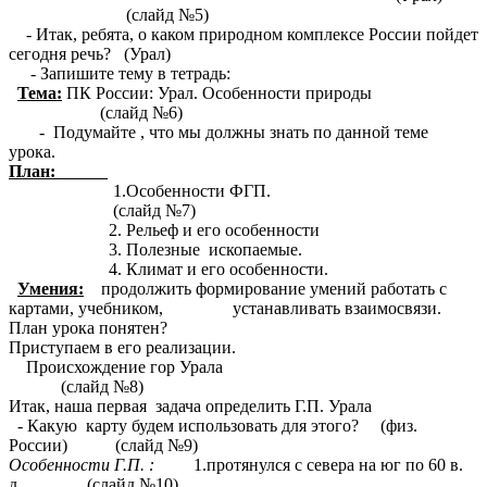
(слайд №5)
- Итак, ребята, о каком природном комплексе России пойдет
сегодня речь? (Урал)
- Запишите тему в тетрадь:
Тема:
ПК России: Урал. Особенности природы
(слайд №6)
- Подумайте , что мы должны знать по данной теме
урока.
План:
1.Особенности ФГП.
(слайд №7)
2. Рельеф и его особенности
3. Полезные ископаемые.
4. Климат и его особенности.
Умения:
продолжить формирование умений работать с
картами, учебником, устанавливать взаимосвязи.
План урока понятен?
Приступаем в его реализации.
Происхождение гор Урала
(слайд №8)
Итак, наша первая задача определить Г.П. Урала
- Какую карту будем использовать для этого? (физ.
России) (слайд №9)
Особенности Г.П. :
1.протянулся с севера на юг по 60 в.
д. (слайд №10)