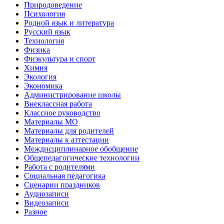
Природоведение
Психология
Родной язык и литература
Русский язык
Технология
Физика
Физкультура и спорт
Химия
Экология
Экономика
Администрирование школы
Внеклассная работа
Классное руководство
Материалы МО
Материалы для родителей
Материалы к аттестации
Междисциплинарное обобщение
Общепедагогические технологии
Работа с родителями
Социальная педагогика
Сценарии праздников
Аудиозаписи
Видеозаписи
Разное