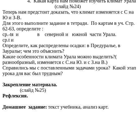
Какая карта нам поможет изучить климат Урала
(слайд №24)
Теперь нам предстоит доказать, что климат изменяется с С на
Ю и З-В.
Для этого выполните задание в тетради. По картам в уч. Стр.
62-63, определите :
ср.-tя и в северной и южной части Урала.
ср.t и
Определите, как распределены осадки: в Предуралье, в
Зауралье; чем это объяснить?
Какие особенности климата Урала можно выделить?(
разнообразный, изменяется с С.на Ю. и с З.на В.)
Справились мы с поставленными задачами урока? Какой этап
урока для вас был трудным?
Закрепление материала.
(слайд №25)
Рефлексия.
Домашнее задание:
текст учебника, анализ карт.