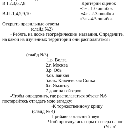
В-I 2,3,6,7,8 Критерии оценок
«5» - 1-0 ошибок
B-II -1,4,5,9,10 «4» - 2-3 ошибки
«3» - 4-5 ошибок.
Открыть правильные ответы
(слайд №2)
- Ребята, на доске географические названия. Определите,
на какой из изученных территорий они располагаться?
(слайд №3)
1.р. Волга
2.г. Москва
3.р. Обь
4.оз. Байкал
5.влк. Ключевская Сопка
6.г. Ямантау
7.долина гейзеров
-Чтобы определить, где располагаться объект №6
постарайтесь отгадать мою загадку:
-К торжественному крику
(слайд № 4)
Прибавь согласный звук.
Чтоб протянулись горы с севера на юг
(Урал)