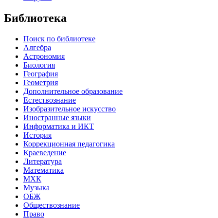
Библиотека
Поиск по библиотеке
Алгебра
Астрономия
Биология
География
Геометрия
Дополнительное образование
Естествознание
Изобразительное искусство
Иностранные языки
Информатика и ИКТ
История
Коррекционная педагогика
Краеведение
Литература
Математика
МХК
Музыка
ОБЖ
Обществознание
Право