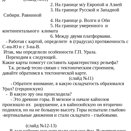
2. На границе м/у Европой и Азией
3. На границе Русской и Западной
Сибири. Равниной
4. На границе р. Волги и Оби
5. На границе умеренного и
континентального климата
6. Между двумя платформами.
- Работая с картой, определите в (градусах) протяженность с
С-на-Ю и с З-на-В.
Итак, мы определили особенности Г.П. Урала.
Переходим к следующей.
Какие карты помогут составить характеристику рельефа?
Т.к. рельеф тесно связан с тектоническим строением,
давайте обратимся к тектонической карте.
(слайд №11)
- Обратите внимание, в какую складчатость образовался
Урал? (герцинскую)
- В какую эру она происходила?
- Это древние горы. В мезозое и начале кайнозоя
произошло их разрушение, а в кайнозойскую он вторично
поднялся, но на не большую высоту. Горы испытали глыбово
-вертикальные движения и стали складчато - глыбовыми.
(слайд №12-13)
- В дальнейшем они испытали сильное физ. Выветривание.