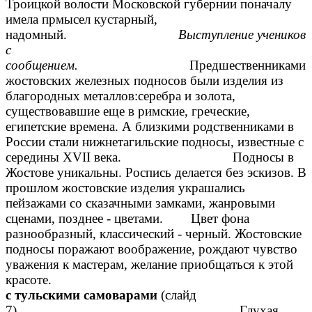
Троицкой волости Московской губернии поначалу
имела прмысел кустарный,
надомный.
Выступление учеников
с
сообщением.
Предшественниками
жостовских железных подносов были изделия из
благородных металлов:серебра и золота,
существовавшие еще в римские, греческие,
египетские времена. А близкими родственниками в
России стали нижнетагильские подносы, известные с
середины XVII века. Подносы в
Жостове уникальны. Роспись делается без эскизов. В
прошлом жостовские изделия украшались
пейзажами со сказачными замками, жанровыми
сценами, позднее - цветами. Цвет фона
разнообразный, классический - черный. Жостовские
подносы поражают воображение, рождают чувство
уважения к мастерам, желание приобщаться к этой
крас
с тульскими самоварами
(слайд
7) Глухая