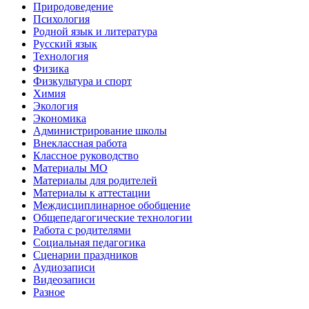
Природоведение
Психология
Родной язык и литература
Русский язык
Технология
Физика
Физкультура и спорт
Химия
Экология
Экономика
Администрирование школы
Внеклассная работа
Классное руководство
Материалы МО
Материалы для родителей
Материалы к аттестации
Междисциплинарное обобщение
Общепедагогические технологии
Работа с родителями
Социальная педагогика
Сценарии праздников
Аудиозаписи
Видеозаписи
Разное