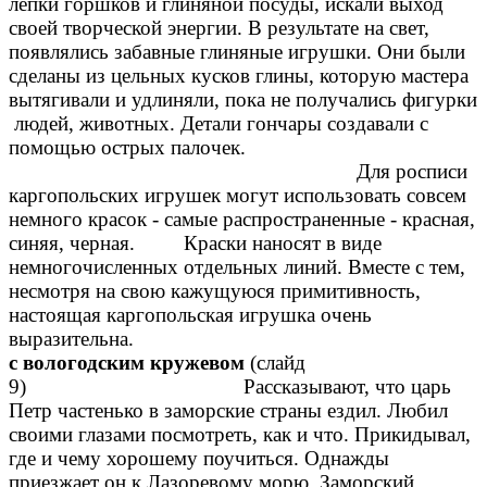
лепки горшков и глиняной посуды, искали выход
своей творческой энергии. В результате на свет,
появлялись забавные глиняные игрушки. Они были
сделаны из цельных кусков глины, которую мастера
вытягивали и удлиняли, пока не получались фигурки
людей, животных. Детали гончары создавали с
помощью острых палочек.
Для росписи
каргопольских игрушек могут использовать совсем
немного красок - самые распространенные - красная,
синяя, черная. Краски наносят в виде
немногочисленных отдельных линий. Вместе с тем,
несмотря на свою кажущуюся примитивность,
настоящая каргопольская игрушка очень
выраз
с вологодским кружевом
(слайд
9)
Рассказывают, что царь
Петр частенько в заморские страны ездил. Любил
своими глазами посмотреть, как и что. Прикидывал,
где и чему хорошему поучиться. Однажды
приезжает он к Лазоревому морю. Заморский