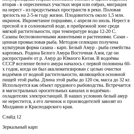
вторая - в опресненных участках моря или озёрах, миграция
на нерест - из предустьевых пространств в реки. Половая
зрелость на 2-5-м году жизни. Плодовитость около 1,5 млн.
икринок. Икрометание порциями, с апреля по июль. Нерест в
пресной и в солоноватой воде, в прибрежной зоне среди
мягкой растительности, при температуре воды 12-20 С.
Сазаны беспозвоночными животными и растениями. Сазан -
ценная промысловая рыба. Методом селекции получена
культурная форма сазана - карп. Белый Амур - рыба семейства
карповых. Родина Белого Амура Восточная Азия, где он
распространён от р. Амур до Южного Китая. В водоёмы
СССР вселение белого амура началось с первой половины 60-
х годов, когда он был акклиматизирован с целью очистки
водоёмов от водной растительности, являющейся основной
пищей этой рыбы. Длина этой рыбы до 120 см, масса до 32 кг.
Используется как объект прудового рыбоводства. Встречается
в магистральных оросительных каналах и водоёмах-
охладителях электростанций. В наших условиях белый амур
не нерестится, а его личинок и производителей завозят из
Молдавии и Краснодарского края.
Слайд 12
Зеркальный карп