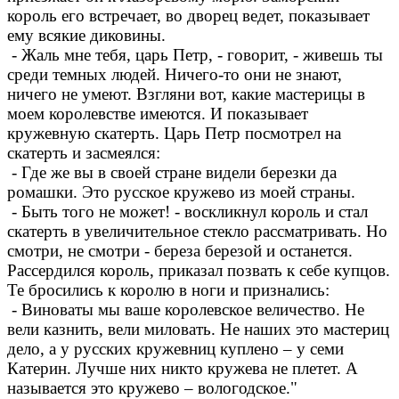
король его встречает, во дворец ведет, показывает
ему всякие диковины.
- Жаль мне тебя, царь Петр, - говорит, - живешь ты
среди темных людей. Ничего-то они не знают,
ничего не умеют. Взгляни вот, какие мастерицы в
моем королевстве имеются. И показывает
кружевную скатерть. Царь Петр посмотрел на
скатерть и засмеялся:
- Где же вы в своей стране видели березки да
ромашки. Это русское кружево из моей страны.
- Быть того не может! - воскликнул король и стал
скатерть в увеличительное стекло рассматривать. Но
смотри, не смотри - береза березой и останется.
Рассердился король, приказал позвать к себе купцов.
Те бросились к королю в ноги и признались:
- Виноваты мы ваше королевское величество. Не
вели казнить, вели миловать. Не наших это мастериц
дело, а у русских кружевниц куплено – у семи
Катерин. Лучше них никто кружева не плетет. А
называется это кружево – вологодское."