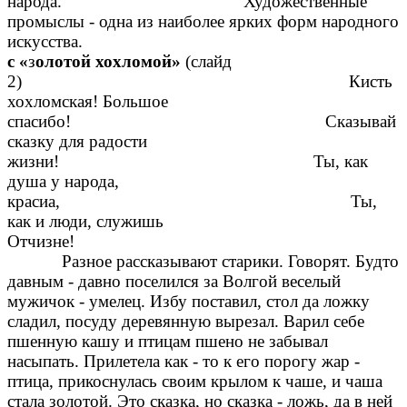
народа. Художественные
промыслы - одна из наиболее ярких форм народного
иск
с «
з
олотой хохломой»
(слайд
2) Кисть
хохломская! Большое
спасибо! Сказывай
сказку для радости
жизни! Ты, как
душа у народа,
красиа, Ты,
как и люди, служишь
Отчи
Разное рассказывают старики. Говорят. Будто
давным - давно поселился за Волгой веселый
мужичок - умелец. Избу поставил, стол да ложку
сладил, посуду деревянную вырезал. Варил себе
пшенную кашу и птицам пшено не забывал
насыпать. Прилетела как - то к его порогу жар -
птица, прикоснулась своим крылом к чаше, и чаша
стала золотой. Это сказка, но сказка - ложь, да в ней