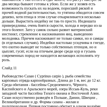
два месяца бывают готовы к убою. Если же у хозяев есть
возможность пускать их на водоем, поросший ряской и
прочей водной растительностью, то утятина обходится совсем
дешево, хотя птица в этом случае откармливается несколько
дольше. Вырастить индейку не так-то просто. Индюшата
привередливы, очень боятся сырости, холода и нередко из-за
этого болеют. Зато у самок сильно развит материнский
инстинкт, стремление к насиживанию яиц, выведению
молодняка. Причем насиживают не только самки, но и самцы
(в отдельных случаях). Индейки настолько усидчивы в гнезде,
что охотно выводят не только собственных птенцов, но и
цыплят, гусят, если на птичьем дворе среди кур и гусынь
современных пород не находится желающих исполнять эту
роль.
Слайд 11
Рыбоводство Сазан ( Cyprinus carpio ), рыба семейства
карповых отряда карпообразных. Длина до 1 м, вес до 12 кг.
Среда обитания - бассейны Средиземного, Чёрного,
Каспийского и Аральского морей, озера Иссык-Куль, реки
западной части бассейна Тихого океана и Восточной Азии.
Сазан искусственно разведён в Польше, Дании, Швеции ,
Великобритании и др. Формы сазана - жилая и
полупроходная. Первая постоянно обитает в одном водоёме,