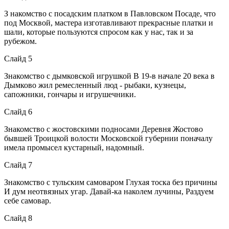
З накомство с посадским платком в Павловском Посаде, что
под Москвой, мастера изготавливают прекрасные платки и
шали, которые пользуются спросом как у нас, так и за
рубежом.
Слайд 5
Знакомство с дымковской игрушкой В 19-в начале 20 века в
Дымково жил ремесленный люд - рыбаки, кузнецы,
сапожники, гончары и игрушечники.
Слайд 6
Знакомство с жостовскими подносами Деревня Жостово
бывшей Троицкой волости Московской губернии поначалу
имела промысел кустарный, надомный.
Слайд 7
Знакомство с тульским самоваром Глухая тоска без причины
И дум неотвязных угар. Давай-ка наколем лучины, Раздуем
себе самовар.
Слайд 8