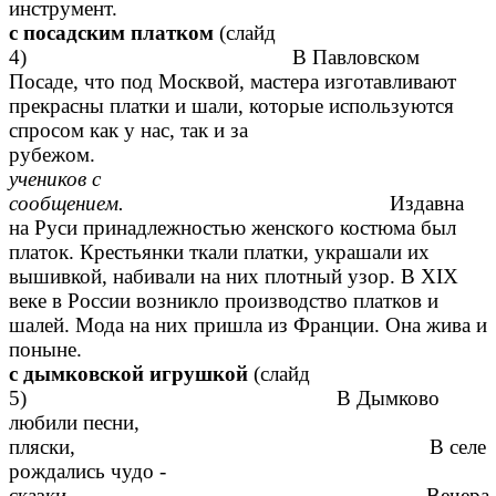
инстру
с посадским платком
(слайд
4) В Павловском
Посаде, что под Москвой, мастера изготавливают
прекрасны платки и шали, которые используются
спросом как у нас, так и за
рубеж
учеников с
сообщением.
Издавна
на Руси принадлежностью женского костюма был
платок. Крестьянки ткали платки, украшали их
вышивкой, набивали на них плотный узор. В XIX
веке в России возникло производство платков и
шалей. Мода на них пришла из Франции. Она жива и
пон
с дымковской игрушкой
(слайд
5) В Дымково
любили песни,
пляски, В селе
рождались чудо -
сказки. Вечера