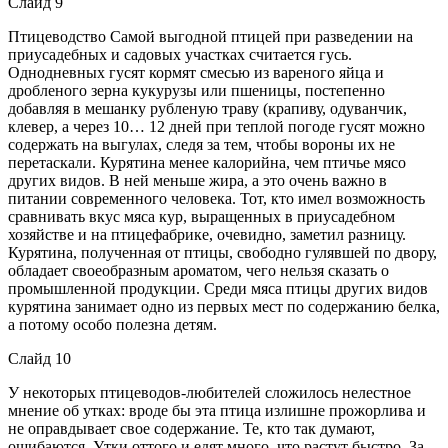
Слайд 9
Птицеводство Самой выгодной птицей при разведении на
приусадебных и садовых участках считается гусь.
Однодневных гусят кормят смесью из вареного яйца и
дробленого зерна кукурузы или пшеницы, постепенно
добавляя в мешанку рубленую траву (крапиву, одуванчик,
клевер, а через 10… 12 дней при теплой погоде гусят можно
содержать на выгулах, следя за тем, чтобы вороны их не
перетаскали. Курятина менее калорийна, чем птичье мясо
других видов. В ней меньше жира, а это очень важно в
питании современного человека. Тот, кто имел возможность
сравнивать вкус мяса кур, выращенных в приусадебном
хозяйстве и на птицефабрике, очевидно, заметил разницу.
Курятина, полученная от птицы, свободно гулявшей по двору,
обладает своеобразным ароматом, чего нельзя сказать о
промышленной продукции. Среди мяса птицы других видов
курятина занимает одно из первых мест по содержанию белка,
а потому особо полезна детям.
Слайд 10
У некоторых птицеводов-любителей сложилось нелестное
мнение об утках: вроде бы эта птица излишне прожорлива и
не оправдывает свое содержание. Те, кто так думают,
ошибаются. Утки оттого и едят много, что растут быстро. За