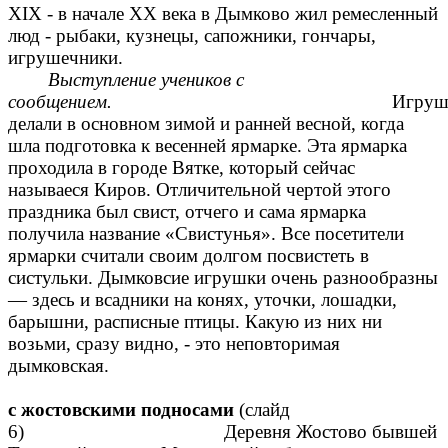
XIX - в начале XХ века в Дымково жил ремесленный
люд - рыбаки, кузнецы, сапожники, гончары,
игрушечники.
Выступление учеников с
сообщением.
Игруш
делали в основном зимой и ранней весной, когда
шла подготовка к весенней ярмарке. Эта ярмарка
проходила в городе Вятке, который сейчас
называеся Киров. Отличительной чертой этого
праздника был свист, отчего и сама ярмарка
получила название «Свистунья». Все посетители
ярмарки считали своим долгом посвистеть в
систульки. Дымковсие игрушки очень разнообразны
— здесь и всадники на конях, уточки, лошадки,
барышни, расписные птицы. Какую из них ни
возьми, сразу видно, - это неповторимая
дымковская.
с жостовскими подносами
(слайд
6)
Деревня Жостово бывшей