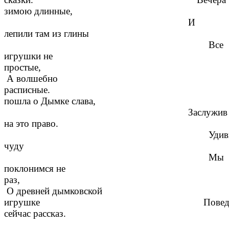
зимою длинные,
И
лепили там из глины
Все
игрушки не
простые,
А волшебно
распи
пошла о Дымке слава,
Заслужив
на это право.
Удивительн
чуду
Мы
поклонимся не
раз,
О древней дымковской
игрушке Поведе
сейчас рассказ.