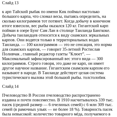
Слайд 13
к арп Тайский рыбак по имени Кик поймал настолько
большого карпа, что сломал весы, пытаясь определить, на
сколько килограммов тот потянет. Когда добычу в конечном
итоге взвесили, вес рыбы оказался 120 кг. Гигантский карп
пойман в озере Бунг Сам Лан в столице Таиланда Бангкоке.
Добыча таиландцев относится к виду сиамских зеркальных
карпов. Они водятся только в территориальных водах
Таиланда. — 100 килограммов — это не сенсация, это норма
для сиамских карпов, — говорит 35-летний Ростислав
Поливчак , главный редактор газеты ”Клюет”. —
Максимальный зафиксированный вес этого вида — 300
килограммов. Строго говоря, это даже не карп, он имеет
другое научное название. Гигантским сиамским карпом его
называют в народе. В Таиланде действует целая система
туристического вылова этой большой рыбы. толстолобик
Слайд 14
Пчеловодство В России пчеловодство распространено
издавна и почти повсеместно. В 1910 насчитывалось 339 тыс.
пасек (средний размер — 6 пчелиных семей) с 6 млн 309 тыс.
семей (в рамочных ульях — не более 18 %). Товарность пасек
была невысокой: количество товарного мёда, получаемого в