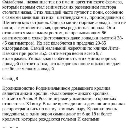
Фалабелла , названные так по имени аргентинского фермера,
который первым стал заниматься их разведением полтора
столетия назад. Этих лошадей часто путают с пони, особенно
с самыми мелкими из них - шетлендскими , происходящими с
Шетлендских островов. Однако миниатюрные лошади - это не
пони, а самостоятельная, причем редкостная порода. Они
отличаются маленьким ростом, не превышающим 86
сантиметров в холке (встречаются даже лошадки высотой 38-
45 сантиметров). Их вес колеблется в пределах 20-65
килограммов. Самый маленький жеребчик по кличке Литл-
Памкин при росте 35,5 сантиметра весил всего 9,7
килограмма. Уникальная особенность этих миниатюрных
лошадей состоит в том, что каждое их новое поколение дает
все более мелких лошадей.
Слайд 8
Кролиководство Родоначальником домашнего кролика
является дикий кролик. «Колыбелью» дикого кролика-
считается Азия. В России первые упоминания о кроликах
относятся к XI веку. В наше время дикие и домашние кролики
распространились по всему земному шару. Кролики очень
плодовиты, в один окрол самки дают от 6 до 18 и более
крольчат, которые рождаются голыми И слепыми.