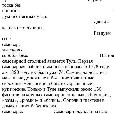
тоска без
причины 
дум неотвязных угар.
Давай -
ка наколем лучины,
Раздуем
себе
само
учеников с
сообщением.
Насто
самоварной столицей является Тула. Первая
самоварная фабрика там была основана в 1778 году,
а к 1890 году их было уже 74. Самовары делались
маленькие дорожные и большие трактирные,
скромные мещанские и богато украшенные
купеческие. Только в Туле выпускали около 150
фасонов различных самоваров: «шары», «бочонки»,
«вазы», «рюмки» и «банки». Сопели и пыхтели в
домах наших бабушек эти
самовары. Самовар покупали на всю