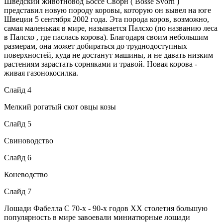
Шведский животновод Боссе Сворн ( Bosse Svorn )
представил новую породу коровы, которую он вывел на юге
Швеции 5 сентября 2002 года. Эта порода коров, возможно,
самая маленькая в мире, называется Палсхо (по названию леса
в Палсхо , где паслась корова). Благодаря своим небольшим
размерам, она может добираться до труднодоступных
поверхностей, куда не достанут машины, и не давать низким
растениям зарастать сорняками и травой. Новая корова -
живая газонокосилка.
Слайд 4
Мелкий рогатый скот овцы козы
Слайд 5
Свиноводство
Слайд 6
Коневодство
Слайд 7
Лошади Фабелла С 70-х - 90-х годов XX столетия большую
популярность в мире завоевали миниатюрные лошади