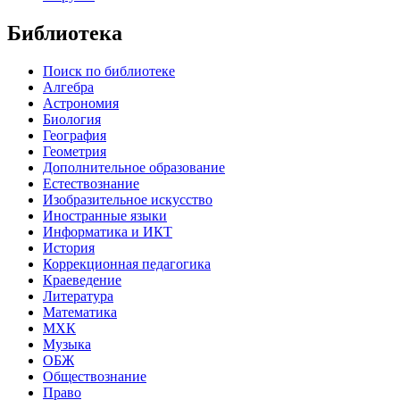
Библиотека
Поиск по библиотеке
Алгебра
Астрономия
Биология
География
Геометрия
Дополнительное образование
Естествознание
Изобразительное искусство
Иностранные языки
Информатика и ИКТ
История
Коррекционная педагогика
Краеведение
Литература
Математика
МХК
Музыка
ОБЖ
Обществознание
Право