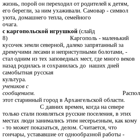
жизнь, порой он переходил от родителей к детям,
его берегли, за ним ухаживали. Самовар - символ
уюта, домашнего тепла, семейного
оч
с каргопольской игрушкой
(слайд
8) Каргополь - маленький
кусочек земли северной, далеко запрятанный за
дремучими лесами и неприступными болотами, -
стал одним из тех заповедных мест, где много веков
назад родилась и сохранилась до наших дней
самобытная русская
культур
учеников с
сообщением.
Распо
этот старинный город в Архангельской области.
С давних времен, когда на севере
только стали появляться русские поселения, в этих
местах люди занимались этим несерьезным, как кому
- то может показаться, делом. Считается, что
гончары, устававшие от однообразной работы -