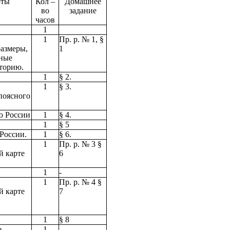
оты
Кол –
Домашнее
во
задание
часов
1
1
Пр. р. № 1, §
размеры,
1
чные
торию.
1
§ 2.
1
§ 3.
поясного
ю России
1
§ 4.
1
§ 5
России.
1
§ 6.
1
Пр. р. № 3 §
й карте
6
1
-
1
Пр. р. № 4 §
й карте
7
1
§ 8
е
1
-