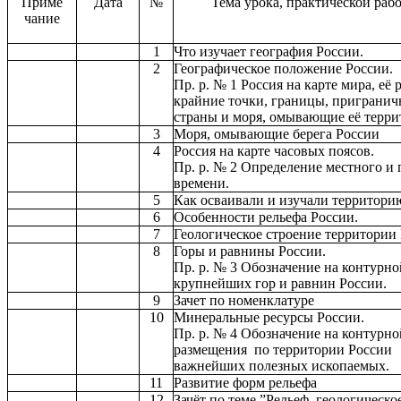
Приме
Дата
№
Тема урока, практической раб
чание
1
Что изучает география России.
2
Географическое положение России.
Пр. р. № 1 Россия на карте мира, её 
крайние точки, границы, приграни
страны и моря, омывающие её терри
3
Моря, омывающие берега России
4
Россия на карте часовых поясов.
Пр. р. № 2 Определение местного и 
времени.
5
Как осваивали и изучали территори
6
Особенности рельефа России.
7
Геологическое строение территории 
8
Горы и равнины России.
Пр. р. № 3 Обозначение на контурно
крупнейших гор и равнин России.
9
Зачет по номенклатуре
10
Минеральные ресурсы России.
Пр. р. № 4 Обозначение на контурно
размещения по территории России
важнейших полезных ископаемых.
11
Развитие форм рельефа
12
Зачёт по теме ”Рельеф, геологическо