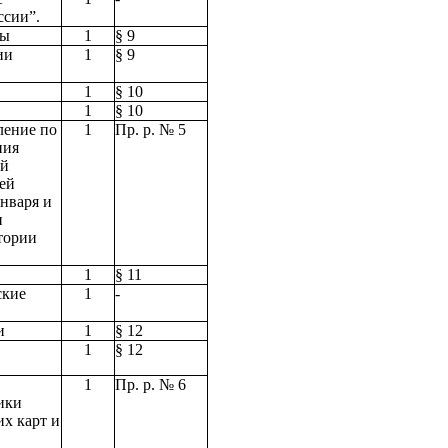
ссии”.
ны
1
§ 9
ии
1
§ 9
1
§ 10
1
§ 10
ление по
1
Пр. р. № 5
ния
ой
ей
нваря и
и
тории
1
§ 11
ские
1
-
и
1
§ 12
1
§ 12
1
Пр. р. № 6
ики
их карт и