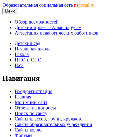
Образовательная социальная сеть
ns
portal.ru
Меню
Обзор возможностей
Детский проект «Алые паруса»
Аттестация педагогических работников
Детский сад
Начальная школа
Школа
НПО и СПО
ВУЗ
Навигация
Вход/регистрация
Главная
Мой мини-сайт
Ответы на вопросы
Поиск по сайту
Сайты классов, групп, кружков...
Сайты образовательных учреждений
Сайты коллег
Форумы