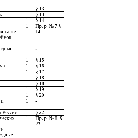
1
§ 13
.
1
§ 13
1
§ 14
1
Пр. р. № 7 §
й карте
14
ейнов
водные
1
-
.
1
§ 15
чв.
1
§ 16
1
§ 17
1
§ 18
1
§ 18
1
§ 19
1
§ 20
 и
1
-
 России.
1
§ 22
ических
1
Пр. р. № 8, §
23
ие
родные