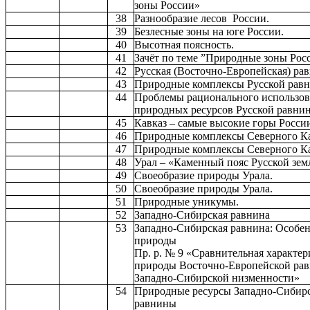
зоны России»
38
Разнообразие лесов России.
39
Безлесные зоны на юге России.
40
Высотная поясность.
41
Зачёт по теме ”Природные зоны Рос
42
Русская (Восточно-Европейская) рав
43
Природные комплексы Русской рав
44
Проблемы рационального использо
природных ресурсов Русской равни
45
Кавказ – самые высокие горы Росси
46
Природные комплексы Северного Ка
47
Природные комплексы Северного Ка
48
Урал – «Каменный пояс Русской зем
49
Своеобразие природы Урала.
50
Своеобразие природы Урала.
51
Природные уникумы.
52
Западно-Сибирская равнина
53
Западно-Сибирская равнина: Особе
природы
Пр. р. № 9 «Сравнительная характер
природы Восточно-Европейской ра
Западно-Сибирской низменности»
54
Природные ресурсы Западно-Сибир
равнины