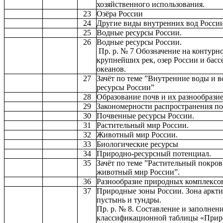
хозяйственного использования.
23
Озёра России
24
Другие виды внутренних вод России
25
Водные ресурсы России.
26
Водные ресурсы России.
Пр. р. № 7 Обозначение на контурно
крупнейших рек, озер России и басс
океанов.
27
Зачёт по теме ”Внутренние воды и 
ресурсы России”
28
Образование почв и их разнообразие
29
Закономерности распространения по
30
Почвенные ресурсы России.
31
Растительный мир России.
32
Животный мир России.
33
Биологические ресурсы
34
Природно-ресурсный потенциал.
35
Зачёт по теме ”Растительный покров
животный мир России”.
36
Разнообразие природных комплексов
37
Природные зоны России. Зона аркт
пустынь и тундры.
Пр. р. № 8. Составление и заполнен
классификационной таблицы «При