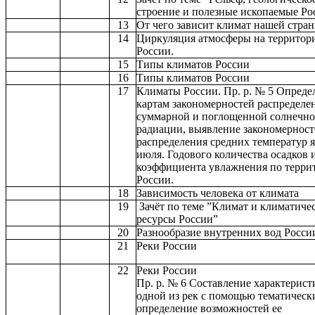
строение и полезные ископаемые Ро
13
От чего зависит климат нашей стра
14
Циркуляция атмосферы на территор
России.
15
Типы климатов России
16
Типы климатов России
17
Климаты России. Пр. р. № 5 Опреде
картам закономерностей распределе
суммарной и поглощенной солнечн
радиации, выявление закономерност
распределения средних температур я
июля. Годового количества осадков 
коэффициента увлажнения по терри
России.
18
Зависимость человека от климата
19
Зачёт по теме ”Климат и климатиче
ресурсы России”
20
Разнообразие внутренних вод Росси
21
Реки России
22
Реки России
Пр. р. № 6 Составление характерист
одной из рек с помощью тематическ
определение возможностей ее