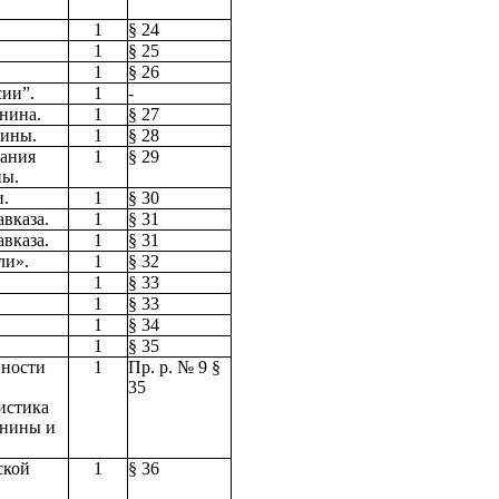
1
§ 24
1
§ 25
1
§ 26
сии”.
1
-
нина.
1
§ 27
нины.
1
§ 28
вания
1
§ 29
ны.
и.
1
§ 30
вказа.
1
§ 31
вказа.
1
§ 31
ли».
1
§ 32
1
§ 33
1
§ 33
1
§ 34
1
§ 35
нности
1
Пр. р. № 9 §
35
истика
внины и
ской
1
§ 36