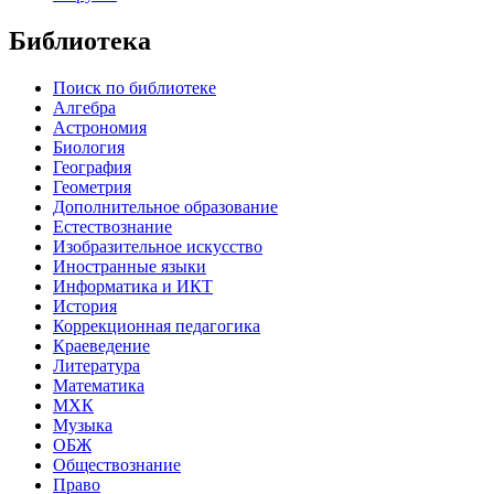
Библиотека
Поиск по библиотеке
Алгебра
Астрономия
Биология
География
Геометрия
Дополнительное образование
Естествознание
Изобразительное искусство
Иностранные языки
Информатика и ИКТ
История
Коррекционная педагогика
Краеведение
Литература
Математика
МХК
Музыка
ОБЖ
Обществознание
Право