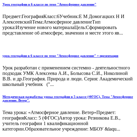
Урок географии в 6 классе по теме "Атмосферное давление"
Предмет:ГеографияКласс:6Учебник:Е М Домогацких Н И
АлексеевскийТема:Атмосферное давлениеТип
урока:Изучение нового материалаЦель:Сформировать
представление об атмосфере, значении и месте этого яв...
урок географии в 6 классе по теме "Атмосферное давление" + презентация
Урок разработан с применением системно - деятельностного
подходак УМК Алексеева А.И., Болысова С.И., Николиной
В.В. и др.География. Природа и люди. Серия: Академический
школьный учебник ("...
Методическая разработка урока географии в 5 классе (ФГОС). Тема "Атмосферное
давление. Ветер".
Тема урока: «Атмосферное давление. Ветер»Предмет:
географияКласс: 5 (ФГОС)Автор урока: Резникова Е.В.,
учитель географии 1 квалификационной
категории.Образовательное учреждение: МБОУ &laqu...