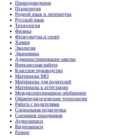
Природоведение
Психология
Родной язык и литература
Русский язык
Технология
Физика
Физкультура и спорт
Химия
Экология
Экономика
Администрирование школы
Внеклассная работа
Классное руководство
Материалы МО
Материалы для родителей
Материалы к аттестации
Междисциплинарное обобщение
Общепедагогические технологии
Работа с родителями
Социальная педагогика
Сценарии праздников
Аудиозаписи
Видеозаписи
Разное