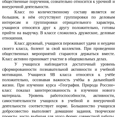
общественные поручения, сознательно относится к урочной и
внеурочной деятельности.
Класс по количественному составу является не
большим, в нём отсутствуют группировки по деловым
интересам и группировки отрицательного характера,
учащиеся относятся друг к другу положительно, готовы
прийти на выручку. В классе сложились дружеские, деловые
отношения.
Класс дружный, учащиеся переживают удачи и неудачи
своего класса, болеют за свой коллектив. При проведении
общественных мероприятий стараются держаться вместе.
Класс активно принимает участие в общешкольных делах.
У учащихся наблюдается достаточный уровень
сформированности познавательной активности и учебной
мотивации. Учащиеся 9В класса относятся к учёбе
положительно, осознавая важность учёбы в дальнейшей
жизни. При изучении курса «География. Природа России»
класс показал заинтересованность в изучении нового
материала. Уровень работоспособности, активности,
самостоятельности учащихся в учебной и внеурочной
деятельности соответствует норме. Большинство учащихся
добросовестно выполняет домашние задания, творческие
проекты, часто выбирая для этого форму совместной работы.