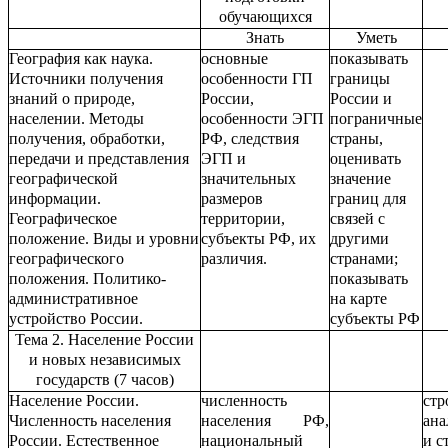
обучающихся
Знать
Уметь
География как наука.
основные
показывать
Источники получения
особенности ГП
границы
знаний о природе,
России,
России и
населении. Методы
особенности ЭГП
пограничные
получения, обработки,
РФ, следствия
страны,
передачи и представления
ЭГП и
оценивать
географической
значительных
значение
информации.
размеров
границ для
Географическое
территории,
связей с
положение. Виды и уровни
субъекты РФ, их
другими
географического
различия.
странами;
положения. Политико-
показывать
административное
на карте
устройство России.
субъекты РФ
Тема 2. Население России
и новых независимых
государств (7 часов)
Население России.
численность
стр
Численность населения
населения РФ,
ана
России. Естественное
национальный
и с