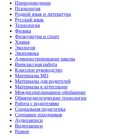
Природоведение
Психология
Родной язык и литература
Русский язык
Технология
Физика
Физкультура и спорт
Химия
Экология
Экономика
Администрирование школы
Внеклассная работа
Классное руководство
Материалы МО
Материалы для родителей
Материалы к аттестации
Междисциплинарное обобщение
Общепедагогические технологии
Работа с родителями
Социальная педагогика
Сценарии праздников
Аудиозаписи
Видеозаписи
Разное