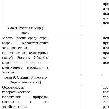
при
и у
пра
дея
пов
Тема 8. Россия и мир (1
час)
Место России среди стран
исп
мира. Характеристика
при
экономических,
и у
политических, культурных
пра
связей России. Объекты
дея
мирового природного и
пов
культурного наследия в
России.
Тема 9. Страны ближнего
Зарубежья (2 часа)
Особенности
сос
географического
гео
положения, природы,
хар
населения и его
тер
хозяйственной
раз