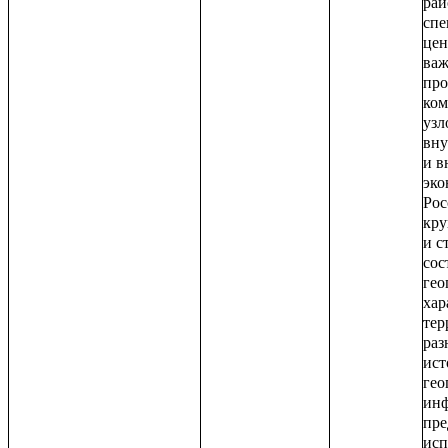
рай
спе
цен
важ
про
ком
узл
вну
и в
эко
Рос
кру
и с
сос
гео
хар
тер
раз
ист
гео
инф
пре
исп