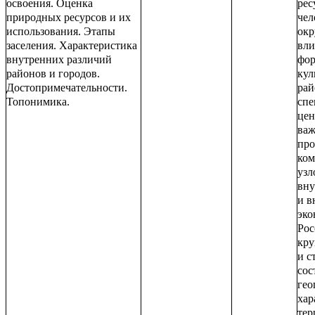
освоения. Оценка
рес
природных ресурсов и их
чел
использования. Этапы
окр
заселения. Характеристика
вли
внутренних различий
фо
районов и городов.
кул
Достопримечательности.
рай
Топонимика.
спе
цен
важ
про
ком
узл
вну
и в
эко
Рос
кру
и с
сос
гео
хар
тер