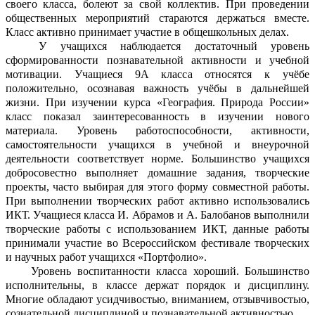
своего класса, болеют за свой коллектив. При проведении
общественных мероприятий стараются держаться вместе.
Класс активно принимает участие в общешкольных делах.
У учащихся наблюдается достаточный уровень
сформированности познавательной активности и учебной
мотивации. Учащиеся 9А класса относятся к учёбе
положительно, осознавая важность учёбы в дальнейшей
жизни. При изучении курса «География. Природа России»
класс показал заинтересованность в изучении нового
материала. Уровень работоспособности, активности,
самостоятельности учащихся в учебной и внеурочной
деятельности соответствует норме. Большинство учащихся
добросовестно выполняет домашние задания, творческие
проекты, часто выбирая для этого форму совместной работы.
При выполнении творческих работ активно использовались
ИКТ. Учащиеся класса И. Абрамов и А. Балобанов выполнили
творческие работы с использованием ИКТ, данные работы
принимали участие во Всероссийском фестивале творческих
и научных работ учащихся «Портфолио».
Уровень воспитанности класса хороший. Большинство
исполнительны, в классе держат порядок и дисциплину.
Многие обладают усидчивостью, вниманием, отзывчивостью,
сознательной дисциплиной и познавательной активностью.