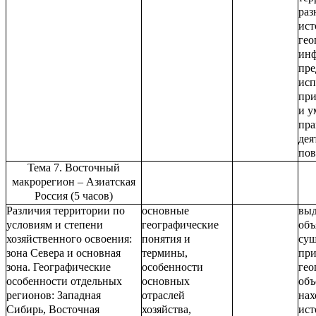
раз
ист
гео
инф
пре
исп
при
и у
пра
дея
пов
Тема 7. Восточный
макрорегион – Азиатская
Россия (5 часов)
Различия территории по
основные
выд
условиям и степени
географические
объ
хозяйственного освоения:
понятия и
сущ
зона Севера и основная
термины,
при
зона. Географические
особенности
гео
особенности отдельных
основных
объ
регионов: Западная
отраслей
нах
Сибирь, Восточная
хозяйства,
ист