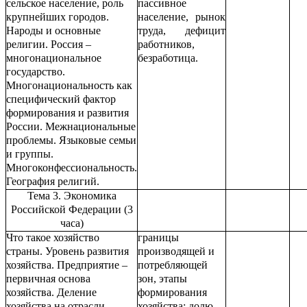
сельское население, роль
пассивное
крупнейших городов.
население, рынок
Народы и основные
труда, дефицит
религии. Россия –
работников,
многонациональное
безработица.
государство.
Многонациональность как
специфический фактор
формирования и развития
России. Межнациональные
проблемы. Языковые семьи
и группы.
Многоконфессиональность.
География религий.
Тема 3. Экономика
Российской Федерации (3
часа)
Что такое хозяйство
границы
страны. Уровень развития
производящей и
хозяйства. Предприятие –
потребляющей
первичная основа
зон, этапы
хозяйства. Деление
формирования
хозяйства на отрасли,
хозяйства; долю