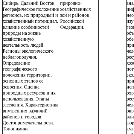
Сибирь, Дальний Восток.
природно-
ана
Географическое положение
хозяйственных
ин
регионов, их природный и
зон и районов
нео
хозяйственный потенциал,
Российской
изу
влияние особенностей
Федерации.
гео
природы на жизнь
объ
хозяйственную
обе
деятельность людей.
пр
Регионы экологического
чел
неблагополучия.
рес
Определение
хоз
географического
пот
положения территории,
эко
основных этапов ее
при
освоения. Оценка
исп
природных ресурсов и их
охр
использования. Этапы
рес
заселения. Характеристика
чел
внутренних различий
окр
районов и городов.
вли
Достопримечательности.
фо
Топонимика.
кул