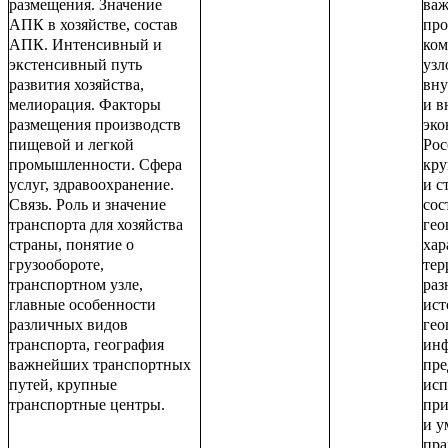
размещения. Значение
важ
АПК в хозяйстве, состав
про
АПК. Интенсивный и
ком
экстенсивный путь
узл
развития хозяйства,
вну
мелиорация. Факторы
и в
размещения производств
эко
пищевой и легкой
Рос
промышленности. Сфера
кру
услуг, здравоохранение.
и с
Связь. Роль и значение
сос
транспорта для хозяйства
гео
страны, понятие о
хар
грузообороте,
тер
транспортном узле,
раз
главные особенности
ист
различных видов
гео
транспорта, география
инф
важнейших транспортных
пре
путей, крупные
исп
транспортные центры.
при
и у
пра