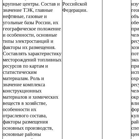
крупные центры. Состав и
Российской
изу
значение ТЭК, главные
Федерации.
гео
нефтяные, газовые и
объ
угольные базы России, их
обе
географическое положение
пр
и особенности, основные
чел
типы электростанций и
рес
факторы их размещения.
хоз
Составлять характеристику
пот
месторождений топливных
эко
ресурсов по картам и
при
статистическим
исп
материалам. Роль и
охр
значение комплекса
рес
конструкционных
чел
материалов и химических
окр
веществ в хозяйстве,
вли
особенности их
фо
отраслевого состава,
кул
факторы размещения
рай
основных производств,
спе
основные районы
цен