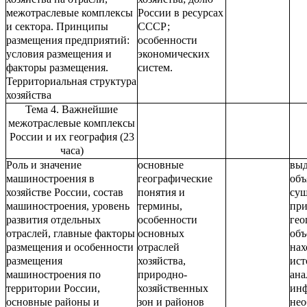
межотраслевые комплексы
России в ресурсах
и сектора. Принципы
СССР;
размещения предприятий:
особенности
условия размещения и
экономических
факторы размещения.
систем.
Территориальная структура
хозяйства
Тема 4. Важнейшие
межотраслевые комплексы
России и их география (23
часа)
Роль и значение
основные
выд
машиностроения в
географические
объ
хозяйстве России, состав
понятия и
сущ
машиностроения, уровень
термины,
при
развития отдельных
особенности
гео
отраслей, главные факторы
основных
объ
размещения и особенности
отраслей
нах
размещения
хозяйства,
ист
машиностроения по
природно-
ана
территории России,
хозяйственных
ин
основные районы и
зон и районов
нео