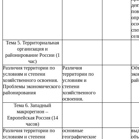
дея
пов
опр
осо
спе
сел
Тема 5. Территориальная
организация и
районирование России (1
час)
Различия территории по
Различия
Объ
условиям и степени
территории по
эко
хозяйственного освоения.
условиям и
рай
Проблемы экономического
степени
районирования
хозяйственного
освоения.
Тема 6. Западный
макрорегион –
Европейская Россия (14
часов)
Различия территории по
основные
выд
условиям и степени
географические
объ