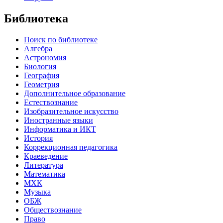
Библиотека
Поиск по библиотеке
Алгебра
Астрономия
Биология
География
Геометрия
Дополнительное образование
Естествознание
Изобразительное искусство
Иностранные языки
Информатика и ИКТ
История
Коррекционная педагогика
Краеведение
Литература
Математика
МХК
Музыка
ОБЖ
Обществознание
Право