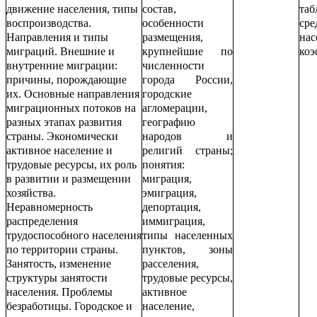
движение населения, типы
состав,
таб
воспроизводства.
особенности
сре
Направления и типы
размещения,
нас
миграций. Внешние и
крупнейшие по
коэ
внутренние миграции:
численности
причины, порождающие
города России,
их. Основные направления
городские
миграционных потоков на
агломерации,
разных этапах развития
географию
страны. Экономически
народов и
активное население и
религий страны;
трудовые ресурсы, их роль
понятия:
в развитии и размещении
миграция,
хозяйства.
эмиграция,
Неравномерность
депортация,
распределения
иммиграция,
трудоспособного населения
типы населенных
по территории страны.
пунктов, зоны
Занятость, изменение
расселения,
структуры занятости
трудовые ресурсы,
населения. Проблемы
активное
безработицы. Городское и
население,