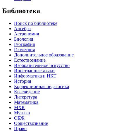
Библиотека
Поиск по библиотеке
Алгебра
Астрономия
Биология
География
Геометрия
Дополнительное образование
Естествознание
Изобразительное искусство
Иностранные языки
Информатика и ИКТ
История
Коррекционная педагогика
Краеведение
Литература
Математика
МХК
Музыка
ОБЖ
Обществознание
Право