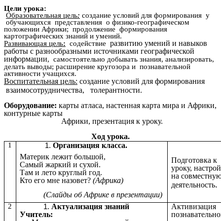
Цели урока:
Образовательная цель
:
создание условий для формирования у
обучающихся представления о физико-географическом
положении Африки; продолжение формирования
картографических знаний и умений.
развитию умений и навыков
Развивающая цель
:
содействие
работы с разнообразными источниками географической
информации
, самостоятельно добывать знания, анализировать,
делать выводы; расширение кругозора и познавательной
активности учащихся.
Воспитательная цель:
создание условий для формирования
взаимосотрудничества, толерантности.
Оборудование:
карты атласа, настенная карта мира и Африки,
контурные карты
Африки, презентация к уроку.
Ход урока.
1
Организация класса.
Материк лежит большой,
Подготовка к
Самый жаркий и сухой.
уроку, настро
Там и лето круглый год.
на совместну
Кто его мне назовет?
(Африка)
.
деятельность
(Слайды об Африке в презентации)
2
Актуализация знаний
Активизация
Учитель:
познавательн