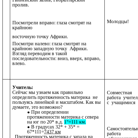
пролив.
Молодцы!
Посмотрели вправо: глаза смотрят на
крайнюю
восточную точку Африки.
Посмотри налево: глаза смотрят на
крайнюю западную точку Африки.
Взгляд переводим в такой
последовательности: вниз, вверх, вправо,
влево.
Учитель:
Сейчас мы узнаем как правильно
Совместная
определить протяженность материка не
работа учител
пользуясь линейкой и масштабом. Как вы
с учащимися
думаете, это возможно?
При определении
протяженности материка с севера
на юг по 20* в.д.
1°=111 км.
В градусах 32* + 35* =
Самостоятель
67*111=
7437 км
работа
Протяженность материка с запада на