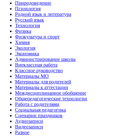
Природоведение
Психология
Родной язык и литература
Русский язык
Технология
Физика
Физкультура и спорт
Химия
Экология
Экономика
Администрирование школы
Внеклассная работа
Классное руководство
Материалы МО
Материалы для родителей
Материалы к аттестации
Междисциплинарное обобщение
Общепедагогические технологии
Работа с родителями
Социальная педагогика
Сценарии праздников
Аудиозаписи
Видеозаписи
Разное