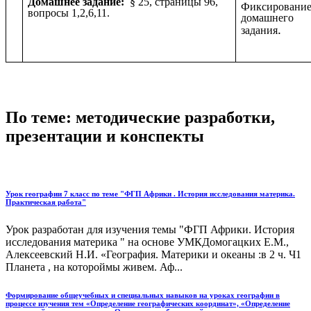
Домашнее задание:
§ 25, страницы 96,
Фиксировани
вопросы 1,2,6,11.
домашнего
.
задания
По теме: методические разработки,
презентации и конспекты
Урок географии 7 класс по теме "ФГП Африки . История исследования материка.
Практическая работа"
Урок разработан для изучения темы "ФГП Африки. История
исследования материка " на основе УМКДомогацких Е.М.,
Алексеевский Н.И. «География. Материки и океаны :в 2 ч. Ч1
Планета , на котороймы живем. Аф...
Формирование общеучебных и специальных навыков на уроках географии в
процессе изучения тем «Определение географических координат», «Определение