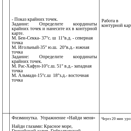
- Показ крайних точек.
Работа в
Задание: Определите координаты
контурной кар
крайних точек и нанесите их в контурной
карте.
М. Бен-Секка- 37°с. ш 11°в.д. - северная
точка
М. Игольный-35° ю.ш. 20°в.д.- южная
точка
Задание: Определите координаты
крайних точек.
М. Рас-Хафун-10°с.ш. 51° в.д.- западная
точка
М. Альмади-15°с.ш 18°з.д.- восточная
точка
Физминутка.
Упражнение «Найди меня»
Через 20 мин
уро
Найди глазами: Красное море,
Гвинейский залив, Гибралтарский