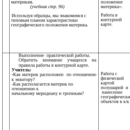
материкам.
положение
(учебник стр. 96)
материка».
Работа в
Используя
образцы, мы знакомимся с
контурной
типовым планом характеристики
карте.
географического положения материка.
Выполнение практической работы.
Обратить внимание учащихся на
правила работы в контурной карте.
Учитель:
Работа с
Как материк расположен по отношению
-
физической
к экватору?
картой
-Как располагается материк по
полушарий и
отношению к
нанесение
начальному меридиану и тропикам?
географическ
объектов в к/к