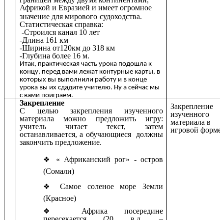
Африкой и Евразией и имеет огромное
значение для мирового
судоходства.
Статистическая справка:
-Строился канал 10 лет
-Длина 161 км
-Ширина от120км до 318 км
-Глубина более 16 м.
Итак, практическая часть урока подошла к
концу, перед вами лежат контурные карты, в
которых вы выполнили работу и в конце
урока вы их сдадите учителю. Ну а сейчас мы
с вами поиграем.
Закрепление
Закрепление
С целью закрепления изученного
изученного
материала можно предложить игру:
материала в
учитель читает текст, затем
игровой форм
останавливается, а обучающиеся должны
закончить предложение.
« Африканский рог» - остров
(Сомали)
Самое соленое море Земли
(Красное)
Африка посередине
пересекается (20 в.д. –