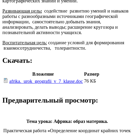
картографических знаний и умений.
Развивающая цель
:
содействие развитию умений и навыков
работы с разнообразными источниками географической
информации, самостоятельно добывать знания,
анализировать, делать выводы; расширение кругозора и
познавательной активности учащихся.
Воспитательная цель:
создание условий для формирования
взаимосотрудничества, толерантности.
Скачать:
Вложение
Размер
76 КБ
afrika._urok_geografii_v_7_klasse.doc
Предварительный просмотр:
Тема урока:
Африка: образ материка
.
Практическая работа
«
Определение координат крайних точек