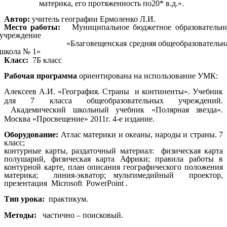
материка, его протяженность по20* в.д.».
Автор:
учитель географии Ермоленко Л.И.
Место работы:
Муниципальное бюджетное образовательн
учреждение
«Благовещенская средняя общеобразовательн
школа № 1»
Класс:
7Б класс
Рабочая программа
ориентирована на использование УМК:
Алексеев А.И. «География. Страны и континенты». Учебник
для 7 класса общеобразовательных учреждений.
Академический школьный учебник «Полярная звезда».
Москва «Просвещение» 2011г. 4-е издание.
Оборудование:
Атлас материки и океаны, народы и страны. 7
класс;
контурные карты, раздаточный материал: физическая карта
полушарий, физическая карта Африки; правила работы в
контурной карте, план описания географического положения
материка; линия-экватор; мультимедийный проектор,
презентация Microsoft PowerPoint .
Тип урока:
практикум.
Методы:
частично – поисковый.