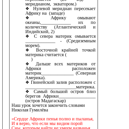
меридианом, экватором.)
Нулевой меридиан пересекает
Африку на (западе)
Африку омывают
океаны,_____________ их по
количеству (Атлантический и
Индийский, 2)
С севера материк омывается
_____________ - (Средиземным
морем).
Восточной крайней точкой
материка считается (
)
Дальше всех материков от
Африки расположен
материк______________ (Северная
Америка).
Гвинейский залив расположен с
______________________материка.
Самый большой остров близ
берегов Африки________________
(остров Мадагаскар)
Наш урок хочется закончить словами
Николая Гумилёва
«Сердце Африки пенья полно и пыланья,
И я верю, что если мы видим порой
Сны, которым найти не умеем названья,