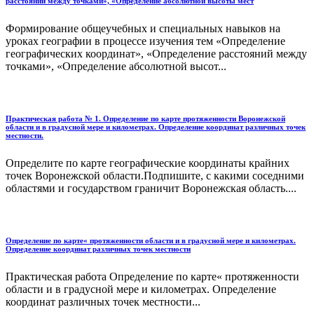
расстояний между точками», «Определение абсолютной высоты мест
Формирование общеучебных и специальных навыков на
уроках географии в процессе изучения тем «Определение
географических координат», «Определение расстояний между
точками», «Определение абсолютной высот...
Практическая работа № 1. Определение по карте протяженности Воронежской
области и в градусной мере и километрах. Определение координат различных точек
местности.
Определите по карте географические координаты крайних
точек Воронежской области.Подпишите, с какими соседними
областями и государством граничит Воронежская область....
Определение по карте« протяженности области и в градусной мере и километрах.
Определение координат различных точек местности
Практическая работа Определение по карте« протяженности
области и в градусной мере и километрах. Опре­деление
координат различных точек местности...