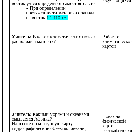
обучающихся
восток уч-ся определяют самостоятельно.
При определении
протяженности материка с запада
на восток
1°=110 км.
Учитель:
В каких климатических поясах
Работа с
расположен материк?
климатическо
картой
Учитель:
Какими морями и океанами
Показ на
омывается Африка?
физической
Нанесите на контурную карту
карте
гидрографические объекты: океаны,
географическ