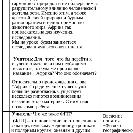
гармонию с природой и не подвергшимся
разрушительному влиянию человеческой
деятельности. Именно этим, а также
красотой своей природы и бурным
разнообразием и неповторимостью
животного мира, Африка так
привлекательна для изучения,
исследования.
Мы на уроке будем заниматься
исследованиями этого континента.
Учитель
: Для того, что бы перейти к
изучению материка нам необходимо
выяснить, откуда же произошло
название – Африка? Что оно обозначает?
Относительно происхождения слова
"Африка" среди учёных существуют
большие разногласия. Существует
несколько гипотез возникновения
.
названия
этого материка
С ними нас
познакомят ребята.
Учитель:
Что же такое ФГП?
Введение
(
ФГП) – это положение по отношению к
понятия
экватору, нулевому меридиану, тропикам
«Физико-
и полярным кругам, океанам и другим
географическо