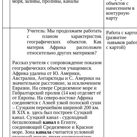
моря, заливы, проливы, каналы
объектов с
нанесением в
контурную
карту
Учитель: Мы продолжаем работать
Работа с карто
с планом характеристик
(развитие
географических объектов. Как
навыков рабо
с картой)
материк Африка расположен
относительно других материков?
Рассказ учителя с сопровождение показом
географических объектов учащимися.
Африка удалена от Ю. Америки,
Австралии, Антарктиды и С. Америки на
значительное расстояние, за исключением
Евразии. На севере Средиземное море и
Гибралтарский пролив (14 км) отделяет её
от Европы. На северо-востоке Африка
соединяется с Азией узкой полоской суши
– Суэцким перешейком шириной 200 км.
В XIX в. здесь был построен Суэцкий
канал. Суэцкий канал - судоходный
бесшлюзовый
канал
в Египте,
соединяющий Средиземное и Красное
море. Зона
канала
считается условной
границей между двумя континентами,