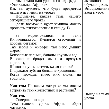
Мы начали наш урок со слайд - ряда
активности
«Уникальная Африка»
обучающихся.
Как вы думаете, что будет предметом
Эмоциональн
нашего изучения на уроке?
вход в урок.
Подумайте, какова тема нашего
сегодняшнего урока?
(если возможна будет заминка можно
прочесть стихотворение к слайду 1)
За морем-океаном в тени
Килиманджаро. Купается огромный и
добрый бегемот,
Там зебры и жирафы, там небо дышит
жаром,
Кокосовые пальмы, бананы круглый год.
В саванне бродят львы и прячутся
гориллы,
Шипят в пустыне змеи, качая головой.
И щелкают зубами большие крокодилы,
Когда проходят мимо них слоны на
водопой.
Учитель:
На каком материке мы можем
?
встретить таких животных и растения
Выход на тем
Учитель
урока
Совершенно верно.
Тема нашего урока: Африка: образ
материка.