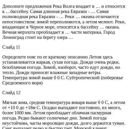
Дополните предложения Река Волга впадает в … и относится
к …бассейну. Самая длинная река Евразии - … Самая
полноводная река Евразии - … Реки … океана отличаются
непостоянством: зимой переполняются, а летом мелеют. Реки,
впадающие в Черное море, относятся к бассейну … океана.
Вечная мерзлота преобладает в … части материка. Город
Ленинград стоит на берегу озера …
Слайд 11
Определите пояс по ее краткому описанию Летом здесь
устанавливается жаркая, сухая погода. Дожди очень редки,
безоблачная погода. Зимой, наоборот, часто идут дожди, но
тепло. Дожди приносят влажные западные ветры.
Температура зимой выше 0 0 С. Субтропический (побережье
Средиземного моря)
Слайд 12
Мягкая зима, средняя температура января выше 0 0 С, а летом
от +10 0 до +18м С. Осадки выпадают постоянно, их много,
более 1000 мм. Летом преобладает облачная пасмурная
погода. Редко бывают солнечные дни. Зимой погода
неустойчива, часты моросящие дожди, долго держится туман.
Снег выпадает редко и быстро тает. Морской климат