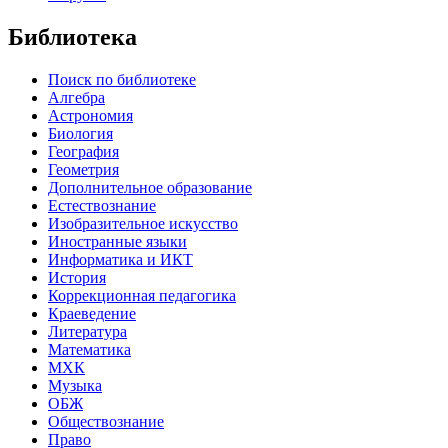
Библиотека
Поиск по библиотеке
Алгебра
Астрономия
Биология
География
Геометрия
Дополнительное образование
Естествознание
Изобразительное искусство
Иностранные языки
Информатика и ИКТ
История
Коррекционная педагогика
Краеведение
Литература
Математика
МХК
Музыка
ОБЖ
Обществознание
Право