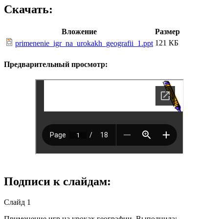
Скачать:
Вложение
Размер
121 КБ
primenenie_igr_na_urokakh_geografii_1.ppt
Предварительный просмотр:
Подписи к слайдам:
Слайд 1
Применение игр на уроках географии. Выполнила: