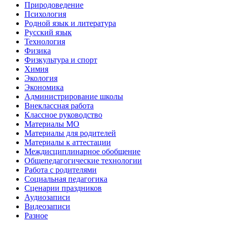
Природоведение
Психология
Родной язык и литература
Русский язык
Технология
Физика
Физкультура и спорт
Химия
Экология
Экономика
Администрирование школы
Внеклассная работа
Классное руководство
Материалы МО
Материалы для родителей
Материалы к аттестации
Междисциплинарное обобщение
Общепедагогические технологии
Работа с родителями
Социальная педагогика
Сценарии праздников
Аудиозаписи
Видеозаписи
Разное