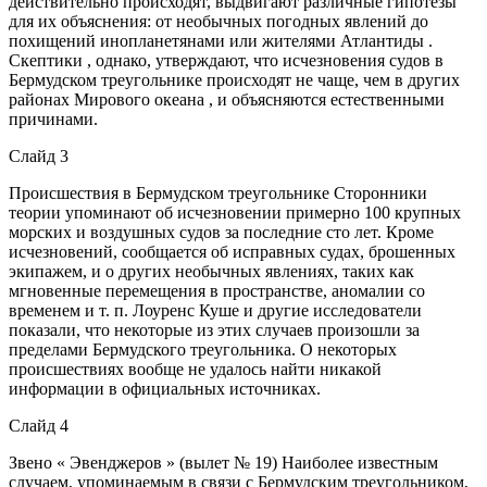
действительно происходят, выдвигают различные гипотезы
для их объяснения: от необычных погодных явлений до
похищений инопланетянами или жителями Атлантиды .
Скептики , однако, утверждают, что исчезновения судов в
Бермудском треугольнике происходят не чаще, чем в других
районах Мирового океана , и объясняются естественными
причинами.
Слайд 3
Происшествия в Бермудском треугольнике Сторонники
теории упоминают об исчезновении примерно 100 крупных
морских и воздушных судов за последние сто лет. Кроме
исчезновений, сообщается об исправных судах, брошенных
экипажем, и о других необычных явлениях, таких как
мгновенные перемещения в пространстве, аномалии со
временем и т. п. Лоуренс Куше и другие исследователи
показали, что некоторые из этих случаев произошли за
пределами Бермудского треугольника. О некоторых
происшествиях вообще не удалось найти никакой
информации в официальных источниках.
Слайд 4
Звено « Эвенджеров » (вылет № 19) Наиболее известным
случаем, упоминаемым в связи с Бермудским треугольником,