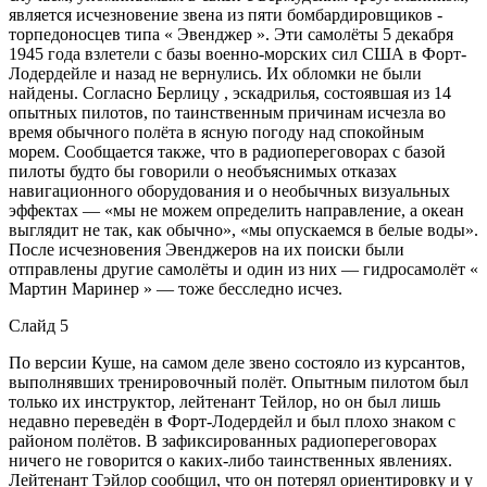
является исчезновение звена из пяти бомбардировщиков -
торпедоносцев типа « Эвенджер ». Эти самолёты 5 декабря
1945 года взлетели с базы военно-морских сил США в Форт-
Лодердейле и назад не вернулись. Их обломки не были
найдены. Согласно Берлицу , эскадрилья, состоявшая из 14
опытных пилотов, по таинственным причинам исчезла во
время обычного полёта в ясную погоду над спокойным
морем. Сообщается также, что в радиопереговорах с базой
пилоты будто бы говорили о необъяснимых отказах
навигационного оборудования и о необычных визуальных
эффектах — «мы не можем определить направление, а океан
выглядит не так, как обычно», «мы опускаемся в белые воды».
После исчезновения Эвенджеров на их поиски были
отправлены другие самолёты и один из них — гидросамолёт «
Мартин Маринер » — тоже бесследно исчез.
Слайд 5
По версии Куше, на самом деле звено состояло из курсантов,
выполнявших тренировочный полёт. Опытным пилотом был
только их инструктор, лейтенант Тейлор, но он был лишь
недавно переведён в Форт-Лодердейл и был плохо знаком с
районом полётов. В зафиксированных радиопереговорах
ничего не говорится о каких-либо таинственных явлениях.
Лейтенант Тэйлор сообщил, что он потерял ориентировку и у