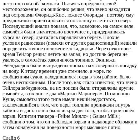
него отказали оба компаса. Пытаясь определить своё
местоположение, он ошибочно решил, что звено находится
над островами Флорида-Кис , южнее Флориды , поэтому ему
предложили сориентироваться по солнцу и лететь на север.
Последующий анализ показал, что, возможно, на самом деле
самолёты были значительно восточнее и, придерживаясь
курса на север, двигались параллельно берегу. Плохие
условия радиосвязи (помехи от других радиостанций) мешали
определить точное положение эскадрильи. Через некоторое
время Тейлор решил лететь на запад, но достичь берега не
удалось, в самолётах закончилось топливо. Экипажи
Эвенджеров были вынуждены попытаться совершить посадку
на воду. К этому времени уже стемнело, а море, по
сообщениям судов, находившихся тогда в том районе, было
очень неспокойным. После того, как стало известно, что звено
Тейлора заблудилось, на их поиски были отправлены другие
самолёты, в их числе два «Мартин Маринера». По мнению
Куше, самолёты этого типа имели некий недостаток,
заключавшийся в том, что пары́ топлива проникали внутрь
кабины и достаточно было искры для того, чтобы произошёл
взрыв. Капитан танкера «Гейне Миллс» ( Gaines Mills )
сообщил о том, что он наблюдал взрыв и падающие обломки и
затем обнаружил на поверхности моря масляное пятно.
Слайд 6