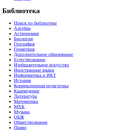
Библиотека
Поиск по библиотеке
Алгебра
Астрономия
Биология
География
Геометрия
Дополнительное образование
Естествознание
Изобразительное искусство
Иностранные языки
Информатика и ИКТ
История
Коррекционная педагогика
Краеведение
Литература
Математика
МХК
Музыка
ОБЖ
Обществознание
Право