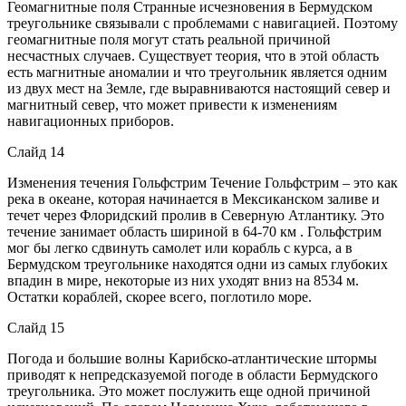
Геомагнитные поля Странные исчезновения в Бермудском
треугольнике связывали с проблемами с навигацией. Поэтому
геомагнитные поля могут стать реальной причиной
несчастных случаев. Существует теория, что в этой область
есть магнитные аномалии и что треугольник является одним
из двух мест на Земле, где выравниваются настоящий север и
магнитный север, что может привести к изменениям
навигационных приборов.
Слайд 14
Изменения течения Гольфстрим Течение Гольфстрим – это как
река в океане, которая начинается в Мексиканском заливе и
течет через Флоридский пролив в Северную Атлантику. Это
течение занимает область шириной в 64-70 км . Гольфстрим
мог бы легко сдвинуть самолет или корабль с курса, а в
Бермудском треугольнике находятся одни из самых глубоких
впадин в мире, некоторые из них уходят вниз на 8534 м.
Остатки кораблей, скорее всего, поглотило море.
Слайд 15
Погода и большие волны Карибско-атлантические штормы
приводят к непредсказуемой погоде в области Бермудского
треугольника. Это может послужить еще одной причиной