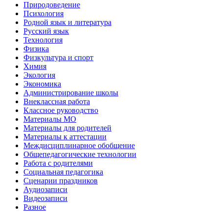
Природоведение
Психология
Родной язык и литература
Русский язык
Технология
Физика
Физкультура и спорт
Химия
Экология
Экономика
Администрирование школы
Внеклассная работа
Классное руководство
Материалы МО
Материалы для родителей
Материалы к аттестации
Междисциплинарное обобщение
Общепедагогические технологии
Работа с родителями
Социальная педагогика
Сценарии праздников
Аудиозаписи
Видеозаписи
Разное