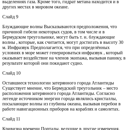
выделениях газа. Кроме того, гидрат метана находится и в
других местах в мировом океане.
Слайд 9
Блуждающие волны Высказываются предположения, что
причиной гибели некоторых судов, в том числе и в
Бермудском треугольнике, могут быть т. н. блуждающие
волны , которые, как считается, могут достигать в высоту 30
м. Инфразвук Предполагается, что при определённых
условиях в море может генерироваться инфразвук , который
оказывает воздействие на членов экипажа, вызывая панику, в
результате которой они покидают судно.
Слайд 10
Оставшиеся технологии затерянного города Атлантиды
Существует мнение, что Бермудский треугольник – место
расположения затерянного города Атлантиды. Согласно
легенде источником энергии города являлись кристаллы,
посылающие волны из глубины океана, вызывая перебои в
работе навигационных приборов на кораблях и самолетах.
Слайд 11
Кривизна времени Порталы, ведущие в другие измерения,