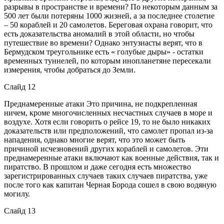
разрывы в пространстве и времени? По некоторым данным за
500 лет были потеряны 1000 жизней, а за последнее столетие
– 50 кораблей и 20 самолетов. Береговая охрана говорит, что
есть доказательства аномалий в этой области, но чтобы
путешествие во времени? Однако энтузиасты верят, что в
Бермудском треугольнике есть « голубые дыры» - остатки
временных туннелей, по которым инопланетяне пересекали
измерения, чтобы добраться до Земли.
Слайд 12
Преднамеренные атаки Это причина, не подкрепленная
ничем, кроме многочисленных несчастных случаев в море и
воздухе. Хотя если говорить о рейсе 19, то не было никаких
доказательств или предположений, что самолет пропал из-за
нападения, однако многие верят, что это может быть
причиной исчезновений других кораблей и самолетов. Эти
преднамеренные атаки включают как военные действия, так и
пиратство. В прошлом и даже сегодня есть множество
зарегистрированных случаев таких случаев пиратства, уже
после того как капитан Черная Борода сошел в свою водяную
могилу.
Слайд 13