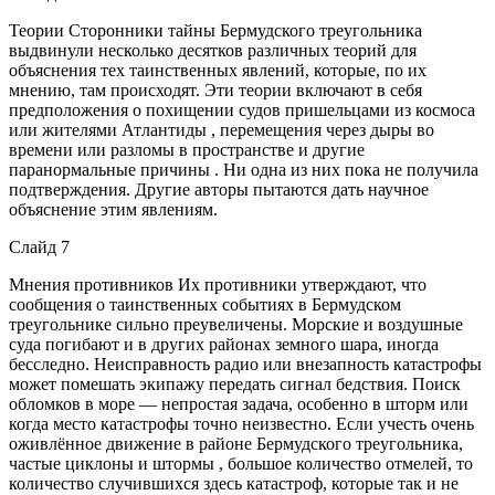
Теории Сторонники тайны Бермудского треугольника
выдвинули несколько десятков различных теорий для
объяснения тех таинственных явлений, которые, по их
мнению, там происходят. Эти теории включают в себя
предположения о похищении судов пришельцами из космоса
или жителями Атлантиды , перемещения через дыры во
времени или разломы в пространстве и другие
паранормальные причины . Ни одна из них пока не получила
подтверждения. Другие авторы пытаются дать научное
объяснение этим явлениям.
Слайд 7
Мнения противников Их противники утверждают, что
сообщения о таинственных событиях в Бермудском
треугольнике сильно преувеличены. Морские и воздушные
суда погибают и в других районах земного шара, иногда
бесследно. Неисправность радио или внезапность катастрофы
может помешать экипажу передать сигнал бедствия. Поиск
обломков в море — непростая задача, особенно в шторм или
когда место катастрофы точно неизвестно. Если учесть очень
оживлённое движение в районе Бермудского треугольника,
частые циклоны и штормы , большое количество отмелей, то
количество случившихся здесь катастроф, которые так и не