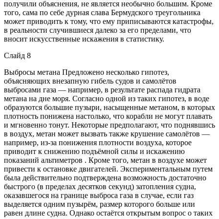
получили объяснения, не является необычно большим. Кроме
того, сама по себе дурная слава Бермудского треугольника
может приводить к тому, что ему приписываются катастрофы,
в реальности случившиеся далеко за его пределами, что
вносит искусственные искажения в статистику.
Слайд 8
Выбросы метана Предложено несколько гипотез,
объясняющих внезапную гибель судов и самолётов
выбросами газа — например, в результате распада гидрата
метана на дне моря. Согласно одной из таких гипотез, в воде
образуются большие пузыри, насыщенные метаном, в которых
плотность понижена настолько, что корабли не могут плавать
и мгновенно тонут. Некоторые предполагают, что поднявшись
в воздух, метан может вызвать также крушение самолётов —
например, из-за понижения плотности воздуха, которое
приводит к снижению подъёмной силы и искажению
показаний альтиметров . Кроме того, метан в воздухе может
привести к остановке двигателей. Экспериментальным путем
была действительно подтверждена возможность достаточно
быстрого (в пределах десятков секунд) затопления судна,
оказавшегося на границе выброса газа в случае, если газ
выделяется одним пузырём, размер которого больше или
равен длине судна. Однако остаётся открытым вопрос о таких