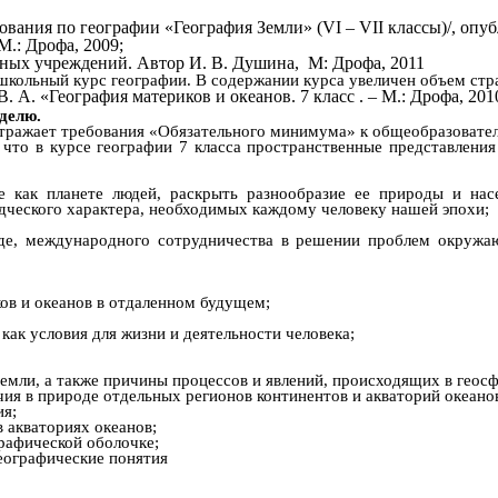
вания по географии «География Земли» (VI – VII классы)/, оп
.: Дрофа, 2009;
ных учреждений. Автор И. В. Душина, М: Дрофа, 2011
ольный курс географии. В содержании курса увеличен объем стра
 А. «География материков и океанов. 7 класс . – М.: Дрофа, 201
делю.
тражает требования «Обязательного минимума» к общеобразовател
что в курсе географии 7 класса пространственные представления
е как планете людей, раскрыть разнообразие ее природы и нас
ческого характера, необходимых каждому человеку нашей эпохи;
де, международного сотрудничества в решении проблем окружа
ков и океанов в отдаленном будущем;
как условия для жизни и деятельности человека;
Земли, а также причины процессов и явлений, происходящих в геосф
ия в природе отдельных регионов континентов и акваторий океано
ия;
в акваториях океанов;
рафической оболочке;
еографические понятия