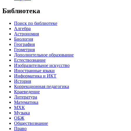
Библиотека
Поиск по библиотеке
Алгебра
Астрономия
Биология
География
Геометрия
Дополнительное образование
Естествознание
Изобразительное искусство
Иностранные языки
Информатика и ИКТ
История
Коррекционная педагогика
Краеведение
Литература
Математика
МХК
Музыка
ОБЖ
Обществознание
Право