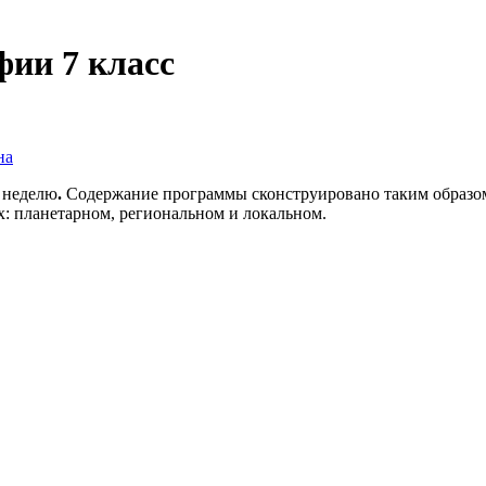
фии 7 класс
на
в неделю
.
Содержание программы сконструировано таким образом,
х: планетарном, региональном и локальном.