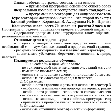
Данная рабочая программа составлена на основе:
примерной программы основного общего образо
Федеральный компонент государственного стандарта» –М
программы по географии для общеобразователь
Курс географии материков и океанов – это второй по счету шк
Базовый учебник:
Коринская В. А., Душина И. В., Щенев В.
Количество часов: всего 70 часов из расчёта 2 часа в не
Программа определяет содержание предмета основной школы и о
Содержание программы сконструировано таким образом, 
региональном и локальном.
Основные цели и задачи курса:
– создать у учащихся целостное представление о Земл
необходимый минимум базовых знаний и представлений страновед
- раскрыть закономерности землеведческого характера;
- воспитывать убеждения бережного отношения к приро
человека.
Планируемые результаты обучения.
Оценивать и прогнозировать:
- по тектонической карте изменения очертаний матери
- изменение климатов Земли;
- оценивать природные условия и природные богатства 
- основные взаимосвязи природы и человека;
2.
Объяснять:
- особенности строения и развития основных геосфер 
- особенности компонентов природы материков, различ
- особенности расового и этнического состава населен
- особенности экологических ситуаций на материках и 
- основные закономерности и свойства, присущие геог
- применять в процессе учебного познания основные г
3.
Описывать:
- основные источники географической информации;