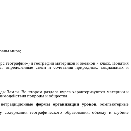
раны мира;
рс географии») и географии материков и океанов 7 класс. Понятия
уют определенные связи и сочетания природных, социальных и
оды Земли. Во втором разделе курса характеризуются материки и
заимодействия природы и общества.
, нетрадиционные
формы организации уроков
, компьютерные
му
содержания географического образования, объему и глубине