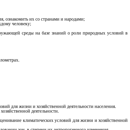
я, ознакомить их со странами и народами;
дому человеку;
ружающей среды на базе знаний о роли природных условий в
илометрах.
овий для жизни и хозяйственной деятельности населения.
хозяйственной деятельности.
оценивание климатических условий для жизни и хозяйственной
довании зон, в степени их антропогенного изменения.