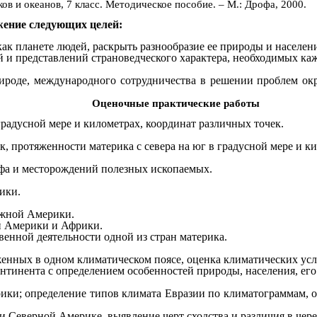
 и океанов, 7 класс. Методическое пособие. – М.: Дрофа, 2000.
жение следующих целей:
как планете людей, раскрыть разнообразие ее природы и населени
и представлений страноведческого характера, необходимых каж
ироде, международного сотрудничества в решении проблем ок
Оценочные практические работы
радусной мере и километрах, координат различных точек.
, протяженности материка с севера на юг в градусной мере и к
ефа и месторождений полезных ископаемых.
ики.
Южной Америки.
й Америки и Африки.
венной деятельности одной из стран материка.
енных в одном климатическом поясе, оценка климатических усл
тинента с определением особенностей природы, населения, его 
ики; определение типов климата Евразии по климатограммам, 
и Северной Америке, выявление черт сходства и различия в чере