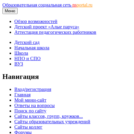
Образовательная социальная сеть
ns
portal.ru
Меню
Обзор возможностей
Детский проект «Алые паруса»
Аттестация педагогических работников
Детский сад
Начальная школа
Школа
НПО и СПО
ВУЗ
Навигация
Вход/регистрация
Главная
Мой мини-сайт
Ответы на вопросы
Поиск по сайту
Сайты классов, групп, кружков...
Сайты образовательных учреждений
Сайты коллег
Форумы