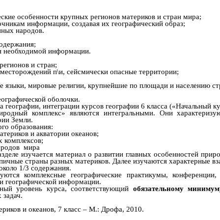
ские особенности крупных регионов материков и стран мира;
точникам информации, создавая их географический образ;
пных народов.
одержания;
ния необходимой информации.
регионов и стран;
 месторождений п\и, сейсмически опасные территории;
е языки, мировые религии, крупнейшие по площади и населению ст
еографической оболочки.
а географии, интеграции курсов географии 6 класса («Начальный ку
природный комплекс» являются интегральными. Они характериз
рии Земли.
ого образования:
атериков и акватории океанов;
х комплексов;
народов мира
азделе изучается материал о развитии главных особенностей прир
пичные страны разных материков. Далее изучаются характерные в
около 1/3 содержания.
уются комплексные географические практикумы, конференции
и географической информации.
ьный уровень курса, соответствующий
обязательному миниму
 задач.
иков и океанов, 7 класс – М.: Дрофа, 2010.