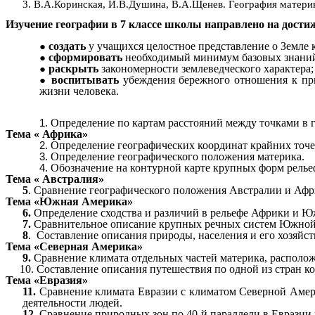
3. В.А.Коринская, И.В.Душина, В.А.Щенев. География материков
Изучение географии в 7 классе школы направлено на дости
создать
у учащихся целостное представление о Земле 
сформировать
необходимый минимум базовых знаний 
раскрыть
закономерности землеведческого характера;
воспитывать
убеждения бережного отношения к пр
жизни человека.
Определение по картам расстояний между точками в г
Тема « Африка»
Определение географических координат крайних точек
Определение географического положения материка.
Обозначение на контурной карте крупных форм рель
Тема « Австралия»
5
. Сравнение географического положения Австралии и Афр
Тема «Южная Америка»
6.
Определение сходства и различий в рельефе Африки и 
7.
Сравнительное описание крупных речных систем Южно
8
. Составление описания природы, населения и его хозяйст
Тема «Северная Америка»
9.
Сравнение климата отдельных частей материка, располож
10. Составление описания путешествия по одной из стран кон
Тема «Евразия»
11.
Сравнение климата Евразии с климатом Северной Амер
деятельности людей.
12.
Сравнение природных зон по 40-й параллели в Евразии 