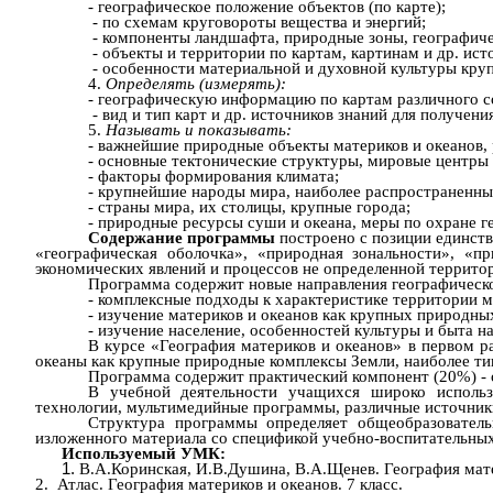
- географическое положение объектов (по карте);
- по схемам круговороты вещества и энергий;
- компоненты ландшафта, природные зоны, географиче
- объекты и территории по картам, картинам и др. ис
- особенности материальной и духовной культуры кру
4.
Определять (измерять):
-
географическую информацию по картам различного с
- вид и тип карт и др. источников знаний для получе
5.
Называть и показывать:
-
важнейшие природные объекты материков и океанов, 
- основные тектонические структуры, мировые центры
- факторы формирования климата;
- крупнейшие народы мира, наиболее распространенны
- страны мира, их столицы, крупные города;
- природные ресурсы суши и океана, меры по охране г
Содержание программы
построено с позиции единств
«географическая оболочка», «природная зональности», «
экономических явлений и процессов не определенной террито
Программа содержит
новые направления географическ
- комплексные подходы к характеристике территории м
- изучение материков и океанов как крупных природны
- изучение население, особенностей культуры и быта 
В курсе «География материков и океанов» в первом р
океаны как крупные природные комплексы Земли, наиболее ти
Программа содержит практический компонент (20%) - 
В учебной деятельности учащихся широко использ
технологии, мультимедийные программы, различные источник
Структура программы определяет общеобразовател
изложенного материала со спецификой учебно-воспитательных
Используемый УМК:
В.А.Коринская, И.В.Душина, В.А.Щенев. География матер
2. Атлас. География материков и океанов. 7 класс.