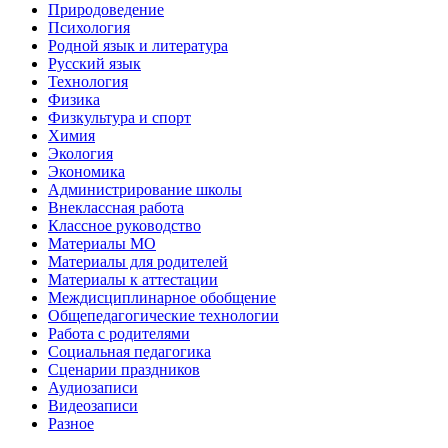
Природоведение
Психология
Родной язык и литература
Русский язык
Технология
Физика
Физкультура и спорт
Химия
Экология
Экономика
Администрирование школы
Внеклассная работа
Классное руководство
Материалы МО
Материалы для родителей
Материалы к аттестации
Междисциплинарное обобщение
Общепедагогические технологии
Работа с родителями
Социальная педагогика
Сценарии праздников
Аудиозаписи
Видеозаписи
Разное