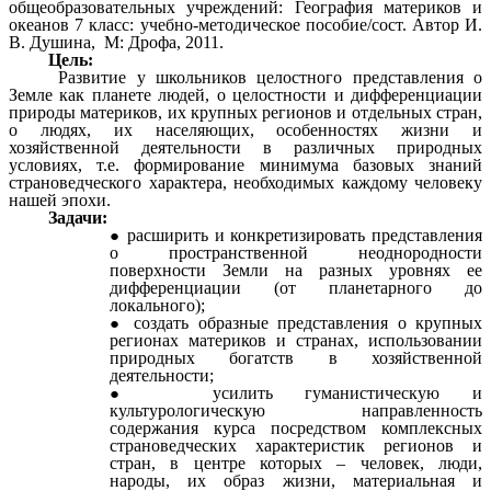
общеобразовательных учреждений: География материков и
океанов 7 класс: учебно-методическое пособие/сост. Автор И.
В. Душина, М: Дрофа, 2011.
Цель:
Развитие у школьников целостного представления о
Земле как планете людей, о целостности и дифференциации
природы материков, их крупных регионов и отдельных стран,
о людях, их населяющих, особенностях жизни и
хозяйственной деятельности в различных природных
условиях, т.е. формирование минимума базовых знаний
страноведческого характера, необходимых каждому человеку
нашей эпохи.
Задачи:
расширить и конкретизировать представления
о пространственной неоднородности
поверхности Земли на разных уровнях ее
дифференциации (от планетарного до
локального);
создать образные представления о крупных
регионах материков и странах, использовании
природных богатств в хозяйственной
деятельности;
усилить гуманистическую и
культурологическую направленность
содержания курса посредством комплексных
страноведческих характеристик регионов и
стран, в центре которых – человек, люди,
народы, их образ жизни, материальная и