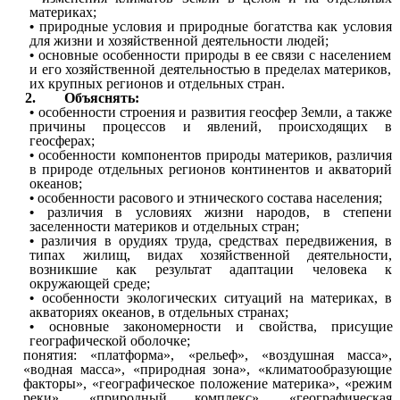
материках;
природные условия и природные богатства как условия
для жизни и хозяйственной деятельности людей;
основные особенности природы в ее связи с населением
и его хозяйственной деятельностью в пределах материков,
их крупных регионов и отдельных стран.
2. Объяснять:
особенности строения и развития геосфер Земли, а также
причины процессов и явлений, происходящих в
геосферах;
особенности компонентов природы материков, различия
в природе отдельных регионов континентов и акваторий
океанов;
особенности расового и этнического состава населения;
различия в условиях жизни народов, в степени
заселенности материков и отдельных стран;
различия в орудиях труда, средствах передвижения, в
типах жилищ, видах хозяйственной деятельности,
возникшие как результат адаптации человека к
окружающей среде;
особенности экологических ситуаций на материках, в
акваториях океанов, в отдельных странах;
основные закономерности и свойства, присущие
географической оболочке;
понятия: «платформа», «рельеф», «воздушная масса»,
«водная масса», «природная зона», «климатообразующие
факторы», «географическое положение материка», «режим
реки», «природный комплекс», «географическая