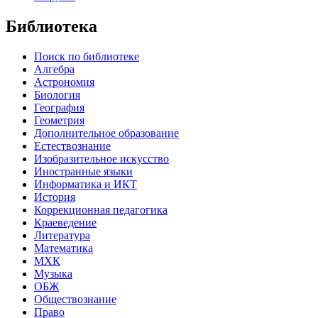
Библиотека
Поиск по библиотеке
Алгебра
Астрономия
Биология
География
Геометрия
Дополнительное образование
Естествознание
Изобразительное искусство
Иностранные языки
Информатика и ИКТ
История
Коррекционная педагогика
Краеведение
Литература
Математика
МХК
Музыка
ОБЖ
Обществознание
Право