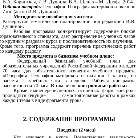
В.А. Коринская, И.В. Душина, В.А. Щенев – М.: Дрофа, 2014.
Рабочая тетрадь
: География. География материков и океанов
7 кл. (автор И.В. Душина).
Методическое пособие
для учителя:
Развернутое тематическое планирование под редакцией И.В.
Душиной.
Рабочая программа конкретизирует содержание блоков
образовательного стандарта, дает распределение учебных часов
по крупным разделам курса и последовательность их изучения.
Кроме того, программа содержит перечень практических работ
по каждому разделу.
Место предмета в базисном учебном плане:
Федеральный базисный учебный план для
образовательных учреждений Российской Федерации отводит
70 часа для обязательного изучения учебного предмета
«География. География материков и океанов 7 класс», из
расчета 2 учебных часа в неделю. Рабочая программа
рассчитана на 70 часа. В том числе
контрольные работы:
Кроме вышеперечисленных основных форм контроля
проводятся текущие самостоятельные работы в рамках
каждой темы в виде фрагмента урока.
2. СОДЕРЖАНИЕ ПРОГРАММЫ
Введение (2 часа)
Что изучают в курсе. Возрастающая зависимость