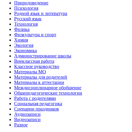
Природоведение
Психология
Родной язык и литература
Русский язык
Технология
Физика
Физкультура и спорт
Химия
Экология
Экономика
Администрирование школы
Внеклассная работа
Классное руководство
Материалы МО
Материалы для родителей
Материалы к аттестации
Междисциплинарное обобщение
Общепедагогические технологии
Работа с родителями
Социальная педагогика
Сценарии праздников
Аудиозаписи
Видеозаписи
Разное