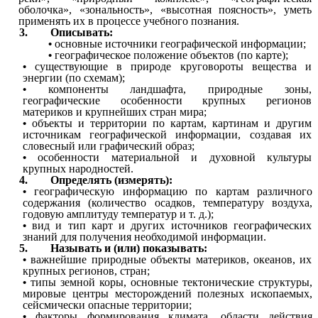
оболочка», «зональность», «высотная поясность», уметь
применять их в процессе учебного познания.
3. Описывать:
основные источники географической информации;
географическое положение объектов (по карте);
существующие в природе круговороты вещества и
энергии (по схемам);
компоненты ландшафта, природные зоны,
географические особенности крупных регионов
материков и крупнейших стран мира;
объекты и территории по картам, картинам и другим
источникам географической информации, создавая их
словесный или графический образ;
особенности материальной и духовной культуры
крупных народностей.
4. Определять (измерять):
географическую информацию по картам различного
содержания (количество осадков, температуру воздуха,
годовую амплитуду температур и т. д.);
вид и тип карт и других источников географических
знаний для получения необходимой информации.
5. Называть и (или) показывать:
важнейшие природные объекты материков, океанов, их
крупных регионов, стран;
типы земной коры, основные тектонические структуры,
мировые центры месторождений полезных ископаемых,
сейсмически опасные территории;
факторы формирования климата, области действия