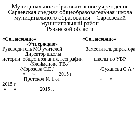
Муниципальное образовательное учреждение
Сараевская средняя общеобразовательная школа
муниципального образования – Сараевский
муниципальный район
Рязанской области
«Согласовано» «Согласовано»
«Утверждаю»
Руководитель МО учителей Заместитель директора
Директор школы
истории, обществознания, географии школы по УВР
_______/Клейменова Т.В./
_______/Морозова С.Е./ __________/Суханова С.А./
«___»_________ 2015 г.
Протокол № 1 от
«___»_________
2015 г.
«___»_________ 2015 г.