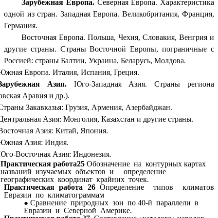
Зарубежная Европа.
Северная Европа. Характеристика
одной из стран. Западная Европа. Великобритания, Франция,
Германия.
Восточная Европа. Польша, Чехия, Словакия, Венгрия и
другие страны. Страны Восточной Европы, пограничные с
Россией: страны Балтии, Украина, Беларусь, Молдова.
Южная Европа. Италия, Испания, Греция.
Зарубежная Азия.
Юго-Западная Азия. Страны региона
овская Аравия и др.).
Страны Закавказья: Грузия, Армения, Азербайджан.
Центральная Азия: Монголия, Казахстан и другие страны.
Восточная Азия: Китай, Япония.
Южная Азия: Индия.
Юго-Восточная Азия: Индонезия.
Практическая работа25
Обозначение на контурных картах
названий изучаемых объектов и определение
географических координат крайних точек.
Практическая работа 26
Определение типов климатов
Евразии по климатограммам
Сравнение природных зон по 40-й параллели в
Евразии и Северной Америке.