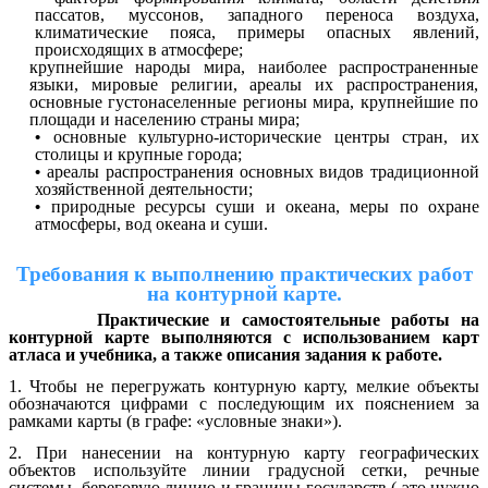
пассатов, муссонов, западного переноса воздуха,
климатические пояса, примеры опасных явлений,
происходящих в атмосфере;
крупнейшие народы мира, наиболее распространенные
языки, мировые религии, ареалы их распространения,
основные густонаселенные регионы мира, крупнейшие по
площади и населению страны мира;
основные культурно-исторические центры стран, их
столицы и крупные города;
ареалы распространения основных видов традиционной
хозяйственной деятельности;
природные ресурсы суши и океана, меры по охране
атмосферы, вод океана и суши.
Требования к выполнению практических работ
на контурной карте.
Практические и самостоятельные работы на
контурной карте выполняются с использованием карт
атласа и учебника, а также описания задания к работе.
1. Чтобы не перегружать контурную карту, мелкие объекты
обозначаются цифрами с последующим их пояснением за
рамками карты (в графе: «условные знаки»).
2. При нанесении на контурную карту географических
объектов используйте линии градусной сетки, речные
системы, береговую линию и границы государств ( это нужно