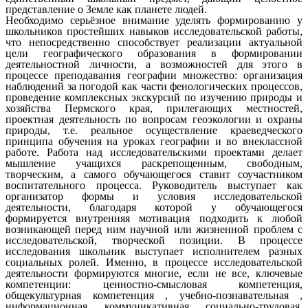
представление о Земле как планете людей.
Необходимо серьёзное внимание уделять формированию у
школьников простейших навыков исследовательской работы,
что непосредственно способствует реализации актуальной
цели географического образования в формировании
деятельностной личности, а возможностей для этого в
процессе преподавания географии множество: организация
наблюдений за погодой как части фенологических процессов,
проведение комплексных экскурсий по изучению природы и
хозяйства Пермского края, прилегающих местностей,
проектная деятельность по вопросам геоэкологии и охраны
природы, т.е. реальное осуществление краеведческого
принципа обучения на уроках географии и во внеклассной
работе. Работа над исследовательскими проектами делает
мышление учащихся раскрепощенным, свободным,
творческим, а самого обучающегося ставит соучастником
воспитательного процесса. Руководитель выступает как
организатор формы и условия исследовательской
деятельности, благодаря которой у обучающегося
формируется внутренняя мотивация подходить к любой
возникающей перед ним научной или жизненной проблем с
исследовательской, творческой позиции. В процессе
исследования школьник выступает исполнителем разных
социальных ролей. Именно, в процессе исследовательской
деятельности формируются многие, если не все, ключевые
компетенции: ценностно-смысловая компетенция,
общекультурная компетенция , учебно-познавательная ,
информационная, коммуникативная, социально-трудовая,