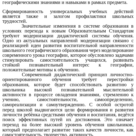
географическими знаниями и навыками в рамках предмета.
Сформированность универсальных учебных действий
является также и залогом профилактики школьных
трудностей.
Значительные изменения в системе образования в
условиях перехода к новым Образовательным Стандартам
требуют модернизации дидактической системы обучения.
Одно из актуальных направлений модернизации связано с
реализацией идеи развития воспитательной направленности
школьного географического образования через моделирование
современного урока географии, которое обусловлено задачами
стимулировать самостоятельность учащихся, развивать
стойкий познавательный интерес к географии,
положительные мотивы к обучению.
Современный дидактический принцип личностно-
ориентированного
обучения требует перестройки
образования, которое будет способствовать
развитию у
школьника высокой познавательной мыслительной
активности в процессе овладения знаниями, стремлению к
учению, самостоятельности,
самоопределению,
самореализации и самоутверждению.
С особой остротой
перед школой выдвигаются цели формирования и развития
личности реб
ѐ
нка средствами обучения и воспитания, вед
ѐ
тся
поиск
эффективных путей их достижения. Это означает
переход на более высокий
уровень обучения школьников,
который предполагает развитие таких качеств личности, как
самостоятельность, творчество, активность.