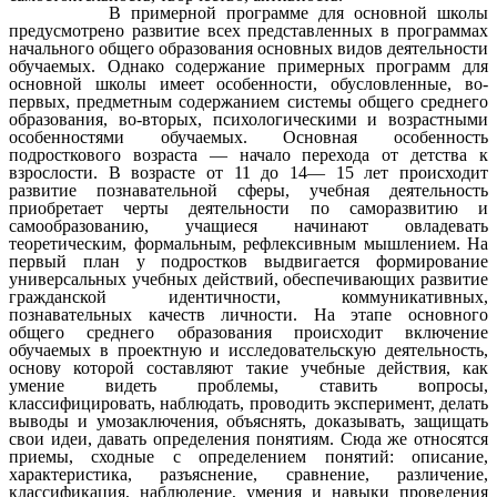
В примерной программе для основной школы
предусмотрено развитие всех представленных в программах
начального общего образования основных видов деятельности
обучаемых. Однако содержание примерных программ для
основной школы имеет особенности, обусловленные, во-
первых, предметным содержанием системы общего среднего
образования, во-вторых, психологическими и возрастными
особенностями обучаемых. Основная особенность
подросткового возраста — начало перехода от детства к
взрослости. В возрасте от 11 до 14— 15 лет происходит
развитие познавательной сферы, учебная деятельность
приобретает черты деятельности по саморазвитию и
самообразованию, учащиеся начинают овладевать
теоретическим, формальным, рефлексивным мышлением. На
первый план у подростков выдвигается формирование
универсальных учебных действий, обеспечивающих развитие
гражданской идентичности, коммуникативных,
познавательных качеств личности. На этапе основного
общего среднего образования происходит включение
обучаемых в проектную и исследовательскую деятельность,
основу которой составляют такие учебные действия, как
умение видеть проблемы, ставить вопросы,
классифицировать, наблюдать, проводить эксперимент, делать
выводы и умозаключения, объяснять, доказывать, защищать
свои идеи, давать определения понятиям. Сюда же относятся
приемы, сходные с определением понятий: описание,
характеристика, разъяснение, сравнение, различение,
классификация, наблюдение, умения и навыки проведения