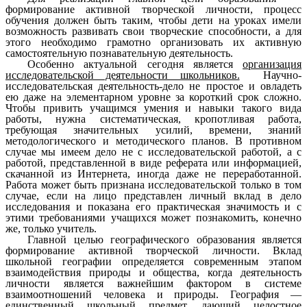
формирование активной творческой личности, процесс
обучения должен быть таким, чтобы дети на уроках имели
возможность развивать свои творческие способности, а для
этого необходимо грамотно организовать их активную
самостоятельную познавательную деятельность.
Особенно актуальной сегодня является
организация
исследовательской деятельности школьников.
Научно-
исследовательская деятельность-дело не простое и овладеть
ею даже на элементарном уровне за короткий срок сложно.
Чтобы привить учащимся умения и навыки такого вида
работы, нужна систематическая, кропотливая работа,
требующая значительных усилий, времени, знаний
методологического и методического планов. В противном
случае мы имеем дело не с исследовательской работой, а с
работой, представленной в виде реферата или информацией,
скачанной из Интернета, иногда даже не переработанной.
Работа может быть признана исследовательской только в том
случае, если на лицо представлен личный вклад в дело
исследования и показана его практическая значимость и с
этими требованиями учащихся может познакомить, конечно
же, только учитель.
Главной целью географического образования является
формирование активной творческой личности. Вклад
школьной географии определяется современным этапом
взаимодействия природы и общества, когда деятельность
личности является важнейшим фактором в системе
взаимоотношений человека и природы. География —
единственный школьный предмет, дающий целостное