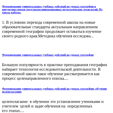
Формирование универсальных учебных действий на уроках географии и
внеурочное время средствами инновационных педагогических технологий. Из
опыта работы.
1. В условиях перехода современной школы на новые
образовательные стандарты актуальным направлением
современной географии продолжает оставаться изучение
своего родного края.Методика обучения исследова...
Формирование универсальных учебных действий на уроках географии
Большую популярность в практике преподавания географии
набирает технология исследовательской деятельности. В
современной школе такое обучение рассматривается как
процесс целенаправленного поиска....
Формирование универсальных учебных действий на уроках географии: обучение
целеполаганию
целеполагание в обучении это установление учениками и
учителем целей и задач обучения на определенных
его этапах....