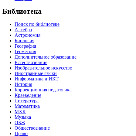
Библиотека
Поиск по библиотеке
Алгебра
Астрономия
Биология
География
Геометрия
Дополнительное образование
Естествознание
Изобразительное искусство
Иностранные языки
Информатика и ИКТ
История
Коррекционная педагогика
Краеведение
Литература
Математика
МХК
Музыка
ОБЖ
Обществознание
Право