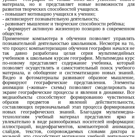
материала, но и представляет новые возможности для
развития творческих способностей учащихся.
- повышает мотивацию учащихся к учению;
- активизирует познавательную деятельность;
- развивает мышление и творческие способности ребёнка;
- формирует активную жизненную позицию в современном
обществе.
Применение компьютера в обучении позволяет управлять
познавательной деятельностью школьников. Несмотря на то,
что процесс компьютеризации обучения географии начался не
так давно разработана целая серия мультимедийных
учебников к школьным курсам географии. Мультимедиа курс
по-новому представляет содержание учебника, который
позволяет осуществлять и самостоятельный поиск учебного
материала, и обобщение и систематизацию новых знаний.
Видео и фотоматериалы развивают образное мышление,
формируют географические представления. Элементы
анимации («живые» схемы) позволяют смоделировать на
экране географические процессы и явления в динамике. Все
медиаобъекты способствуют формированию чувственных
образов предметов и явлений действительности,
составляющих первоначальный этап процесса формирования
новых географических знаний. Благодаря мультимедиа-
технологиям учебный материал представлен ярко и
увлекательно в виде разнообразных носителей информации:
иллюстраций, видеофрагментов, компьютерной анимации,
слайдов, текстов, сопровождаемых словами диктора и
музыкой, что способствует мотивации учебной деятельности