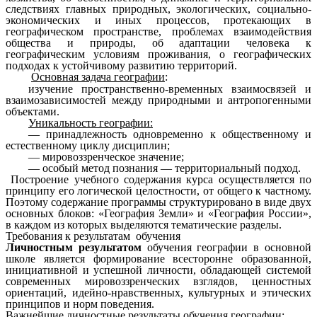
следствиях главных природных, экологических, социально-
экономических и иных процессов, протекающих в
географическом пространстве, проблемах взаимодействия
общества и природы, об адаптации человека к
географическим условиям проживания, о географических
подходах к устойчивому развитию территорий.
Основная задача географии
:
изучение пространственно-временных взаимосвязей и
взаимозависимостей между природными и антропогенными
объектами.
Уникальность географии:
— принадлежность одновременно к общественному и
естественному циклу дисциплин;
— мировоззренческое значение;
— особый метод познания — территориальный подход.
Построение учебного содержания курса осуществляется по
принципу его логической целостности, от общего к частному.
Поэтому содержание программы структурировано в виде двух
основных блоков: «География Земли» и «География России»,
в каждом из которых выделяются тематические разделы.
Требования к результатам обучения
Личностным результатом
обучения географии в основной
школе является формирование всесторонне образованной,
инициативной и успешной личности, обладающей системой
современных мировоззренческих взглядов, ценностных
ориентаций, идейно-нравственных, культурных и этических
принципов и норм поведения.
Важнейшие личностные результаты обучения географии: