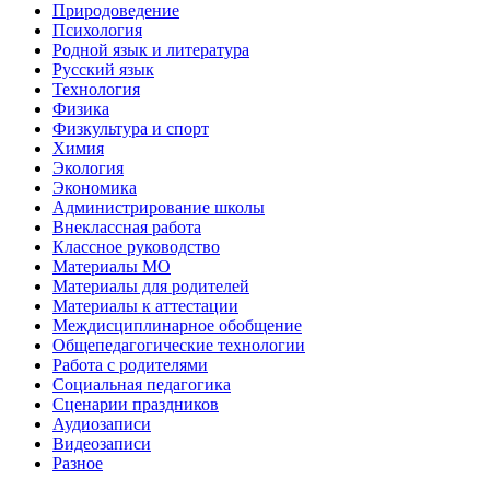
Природоведение
Психология
Родной язык и литература
Русский язык
Технология
Физика
Физкультура и спорт
Химия
Экология
Экономика
Администрирование школы
Внеклассная работа
Классное руководство
Материалы МО
Материалы для родителей
Материалы к аттестации
Междисциплинарное обобщение
Общепедагогические технологии
Работа с родителями
Социальная педагогика
Сценарии праздников
Аудиозаписи
Видеозаписи
Разное