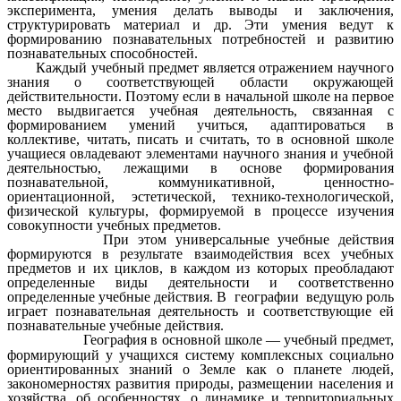
эксперимента, умения делать выводы и заключения,
структурировать материал и др. Эти умения ведут к
формированию познавательных потребностей и развитию
познавательных способностей.
Каждый учебный предмет является отражением научного
знания о соответствующей области окружающей
действительности. Поэтому если в начальной школе на первое
место выдвигается учебная деятельность, связанная с
формированием умений учиться, адаптироваться в
коллективе, читать, писать и считать, то в основной школе
учащиеся овладевают элементами научного знания и учебной
деятельностью, лежащими в основе формирования
познавательной, коммуникативной, ценностно-
ориентационной, эстетической, технико-технологической,
физической культуры, формируемой в процессе изучения
совокупности учебных предметов.
При этом универсальные учебные действия
формируются в результате взаимодействия всех учебных
предметов и их циклов, в каждом из которых преобладают
определенные виды деятельности и соответственно
определенные учебные действия. В географии ведущую роль
играет познавательная деятельность и соответствующие ей
познавательные учебные действия.
География в основной школе — учебный предмет,
формирующий у учащихся систему комплексных социально
ориентированных знаний о Земле как о планете людей,
закономерностях развития природы, размещении населения и
хозяйства, об особенностях, о динамике и территориальных