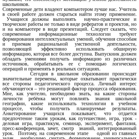
школьников.
Современные дети владеют компьютером лучше нас. Учитель
в своей работе должен стараться найти этому применение.
Учащиеся должны выполнять научно-практические и
творческие работы не только в виде рефератов и проектов, но
и на компьютере в виде презентаций. Следует сказать, что
современные информационные технологии требуют
формирования интеллектуальных умений, обучения способам
и приемам рациональной умственной деятельности,
позволяющей эффективно использовать обширную
информацию, которая все более доступна. Выпускник должен
обладать умениями получать информацию из различных
источников, обрабатывать ее с помощью логических
операций и применять в реальных ситуациях.
Сегодня в школьном образовании происходят
значительные перемены, которые охватывают практически
все стороны педагогического процесса. Личный интерес
обучающегося – это решающий фактор процесса образования.
Мне, как учителю, необходимо знать, на какие стороны
личности ребёнка могут повлиять знания школьной
географии, какие использовать технологии в учебном
процессе, чтобы получить планируемые результаты.
Анкетирование учащихся показывает, что отдается
предпочтение таким урокам, как путешествие, игра, урок -
деловая игра, практикум, семинар, эксперимент, фантазия,
пресс-конференция, зачет, смотр знаний, интегрированный
урок. Поэтому, на современном этапе одной из главных
задач необходимо считать формирование универсальных