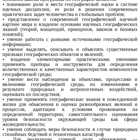
• понимание роли и места географической науки в системе
научных дисциплин, ее роли в решении современных
практических задач человечества и глобальных проблем;
• представление о современной географической научной
картине мира и владение основами научных географических
знаний (теорий, концепций, принципов, законов и базовых
понятий);
• умение работать с разными источниками географической
информации;
• умение выделять, описывать и объяснять существенные
признаки географических объектов и явлений;
• владение элементарными практическими умениями
применять приборы и инструменты для определения
количественных и качественных характеристик компонентов
географической среды;
• умение вести наблюдения за объектами, процессами и
явлениями географической среды, их изменениями в
результате природных и антропогенных воздействий,
оценивать их последствия;
• умение применять географические знания в повседневной
жизни для объяснения и оценки разнообразных явлений и
процессов, адаптации к условиям проживания на
определенной территории, самостоятельного оценивания
уровня безопасности окружающей среды как сферы
жизнедеятельности;
• умения соблюдать меры безопасности в случае природных
стихийных бедствий и техногенных катастроф
Для реализации главной цели образования —