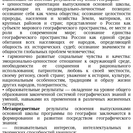
• ценностные ориентации выпускников основной школы,
отражающие их индивидуально-личностные позиции:
осознание себя как члена общества; осознание целостности
природы, населения и хозяйства Земли, материков, их
крупных районов и стран; представление о России как
субъекте мирового географического пространства, ее месте и
роли в современном мире; осознание единства
географического пространства России как единой среды
обитания всех населяющих ее народов, определяющей
общность их исторических судеб; осознание значимости и
общности глобальных проблем человечества;
• гармонично развитые социальные чувства и качества:
эмоционально-ценностное отношение к окружающей среде,
необходимости ее сохранения и рационального
использования; патриотизм, любовь к своей местности,
своему региону, своей стране; уважение к истории, культуре,
национальным особенностям, традициям и образу жизни
других народов, толерантность;
• образовательные результаты — овладение на уровне общего
образования законченной системой географических знаний и
умений, навыками их применения в различных жизненных
ситуациях.
Метапредметные
результаты освоения выпускниками
основной школы программы по географии заключаются в
формировании и развитии посредством географического
знания:
— познавательных интересов, интеллектуальных и
творческих способностей учащихся;