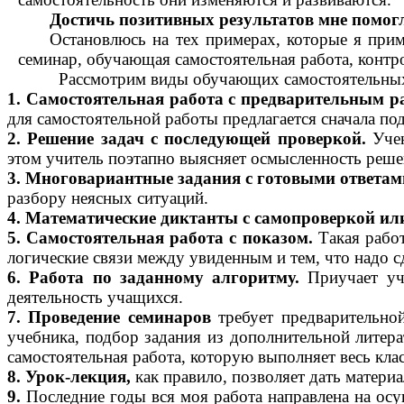
Достичь позитивных результатов мне помогл
Остановлюсь на тех примерах, которые я прим
семинар, обучающая самостоятельная работа, контр
Рассмотрим виды обучающих самостоятельных ра
1.
Самостоятельная работа с предварительным р
для самостоятельной работы предлагается сначала по
2. Решение задач с последующей проверкой.
Учен
этом учитель поэтапно выясняет осмысленность реше
3. Многовариантные задания с готовыми ответа
разбору неясных ситуаций.
4. Математические диктанты с самопроверкой ил
5. Самостоятельная работа с показом.
Такая работ
логические связи между увиденным и тем, что надо с
6. Работа по заданному алгоритму.
Приучает уча
деятельность учащихся.
7. Проведение семинаров
требует предварительно
учебника, подбор задания из дополнительной литера
самостоятельная работа, которую выполняет весь клас
8. Урок-лекция,
как правило, позволяет дать матери
9.
Последние годы вся моя работа направлена на ос