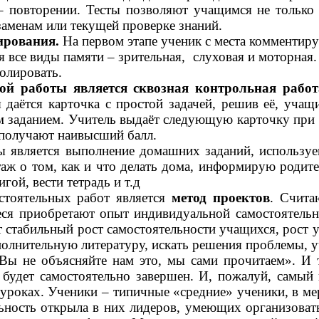
 повторении. Тесты позволяют учащимся не только 
заменам или текущей проверке знаний.
ирования.
На первом этапе ученик с места комментиру
я все виды памяти – зрительная, слуховая и моторная.
ролировать.
ой работы является сквозная контрольная работ
даётся карточка с простой задачей, решив её, учащ
 заданием. Учитель выдаёт следующую карточку при 
 получают наивысший балл.
 является выполнение домашних заданий, используем
таж о том, как и что делать дома, информирую родит
гой, вести тетрадь и т.д
стоятельных работ является
метод
проектов
. Счита
ся приобретают опыт индивидуальной самостоятельно
 стабильный рост самостоятельности учащихся, рост у
полнительную литературу, искать решения проблемы, 
ы не объясняйте нам это, мы сами прочитаем». И т
будет самостоятельно завершен. И, пожалуй, самый 
уроках. Ученики – типичные «средние» ученики, в м
льность открыла в них лидеров, умеющих организоват