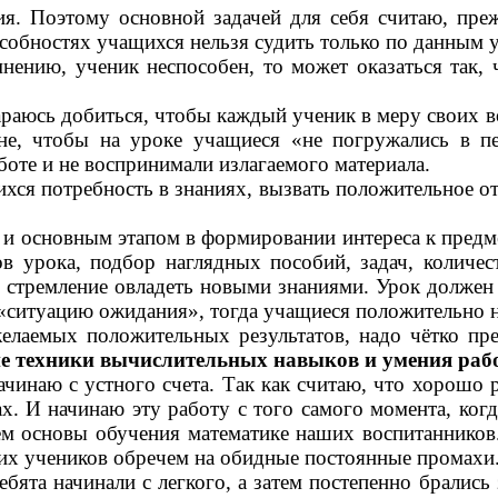
ия. Поэтому основной задачей для себя считаю, пре
особностях учащихся нельзя судить только по данным 
нению, ученик неспособен, то может оказаться так, 
юсь добиться, чтобы каждый ученик в меру своих во
нне, чтобы на уроке учащиеся «не погружались в пе
оте и не воспринимали излагаемого материала.
ся потребность в знаниях, вызвать положительное от
основным этапом в формировании интереса к предмет
в урока, подбор наглядных пособий, задач, количес
и стремление овладеть новыми знаниями. Урок должен 
«ситуацию ожидания», тогда учащиеся положительно н
ых положительных результатов, надо чётко предс
е техники вычислительных навыков и умения рабо
ю с устного счета. Так как считаю, что хорошо ра
х. И начинаю эту работу с того самого момента, когд
м основы обучения математике наших воспитанников.
оих учеников обречем на обидные постоянные промахи
 начинали с легкого, а затем постепенно брались за