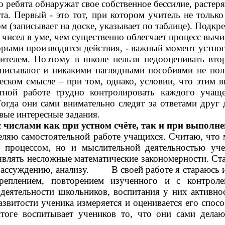
ребята обнаружат свое собственное бессилие, растеря
ервый - это тот, при котором учитель не только н
 (записывает на доске, указывает по таблице). Подкр
чисел в уме, чем существенно облегчает процесс вычи
 производятся действия, - важный момент устного сч
ителем. Поэтому в школе нельзя недооценивать втор
аписывают и никакими наглядными пособиями не поль
еском смысле – при том, однако, условии, что этим в
тной работе трудно контролировать каждого учаще
огда они сами внимательно следят за ответами друг д
вые интересные задания.
 числами как при устном счёте, так и при выполн
еляю самостоятельной работе учащихся. Считаю, что 
 процессом, но и мыслительной деятельностью уче
ыявлять несложные математические закономерности. С
рассуждению, анализу. В своей работе я стараюсь и
креплением, повторением изученного и с контрол
 деятельности школьников, воспитания у них активн
развитости ученика измеряется и оценивается его спо
тоге воспитывает учеников то, что они сами делают