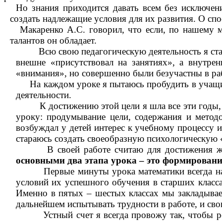
Но знания приходится давать всем без исключен
создать надлежащие условия для их развития. О сп
Макаренко А.С. говорил, что если, по нашему м
талантов он обладает.
Всю свою педагогическую деятельность я стара
внешне «присутствовал на занятиях», а внутре
«внимания», но совершенно были безучастны в раб
На каждом уроке я пытаюсь пробудить в учащих
деятельности.
К достижению этой цели я шла все эти годы, и 
уроку: продумывание цели, содержания и методо
возбуждал у детей интерес к учебному процессу 
стараюсь создать своеобразную психологическую 
В своей работе считаю для достижения желаем
основными два этапа урока – это формировани
Первые минуты урока математики всегда начина
условий их успешного обучения в старших класса
Именно в пятых – шестых классах мы закладывае
дальнейшем испытывать трудности в работе, и св
Устный счет я всегда провожу так, чтобы ребята