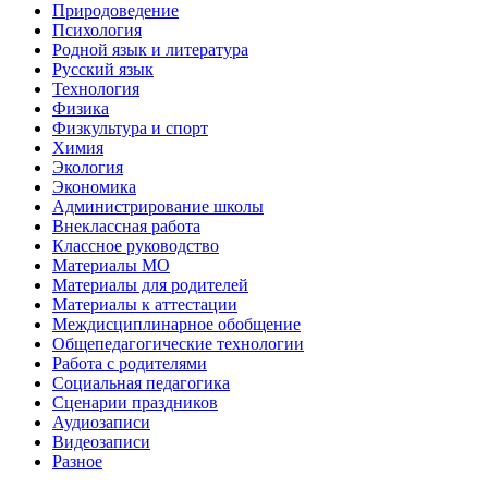
Природоведение
Психология
Родной язык и литература
Русский язык
Технология
Физика
Физкультура и спорт
Химия
Экология
Экономика
Администрирование школы
Внеклассная работа
Классное руководство
Материалы МО
Материалы для родителей
Материалы к аттестации
Междисциплинарное обобщение
Общепедагогические технологии
Работа с родителями
Социальная педагогика
Сценарии праздников
Аудиозаписи
Видеозаписи
Разное