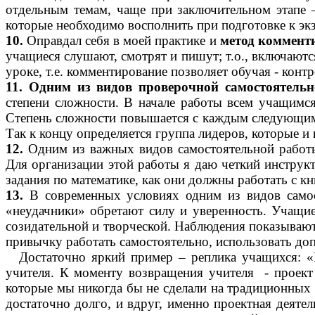
отдельным темам, чаще при заключительном этапе –
которые необходимо восполнить при подготовке к эк
10.
Оправдал себя в моей практике и
метод коммент
учащиеся слушают, смотрят и пишут; т.о., включаютс
уроке, т.е. комментирование позволяет обучая - конт
11. Одним из видов проверочной самостоятельн
степени сложности. В начале работы всем учащимся 
Степень сложности повышается с каждым следующим
Так к концу определяется группа лидеров, которые и
12.
Одним из важных видов самостоятельной работы
Для организации этой работы я даю четкий инструк
задания по математике, как они должны работать с кни
13.
В современных условиях одним из видов само
«неудачники» обретают силу и уверенность. Учащие
созидательной и творческой. Наблюдения показывают
привычку работать самостоятельно, использовать до
Достаточно яркий пример – реплика учащихся: «В
учителя. К моменту возвращения учителя - проект 
которые мы никогда бы не сделали на традиционных 
достаточно долго, и вдруг, именно проектная деяте