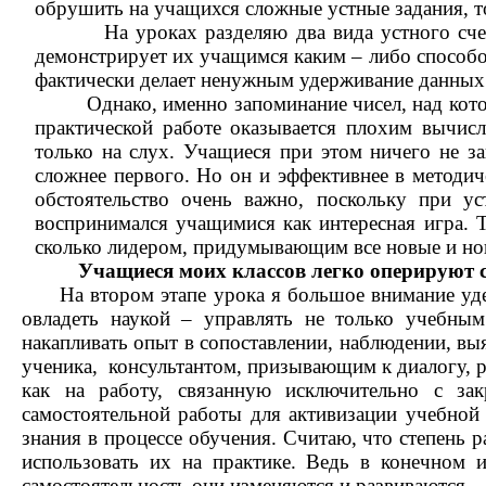
обрушить на учащихся сложные устные задания, то 
На уроках разделяю два вида устного счета. П
демонстрирует их учащимся каким – либо способом
фактически делает ненужным удерживание данных 
Однако, именно запоминание чисел, над которыми
практической работе оказывается плохим вычисл
только на слух. Учащиеся при этом ничего не з
сложнее первого. Но он и эффективнее в методич
обстоятельство очень важно, поскольку при ус
воспринимался учащимися как интересная игра. Т
сколько лидером, придумывающим все новые и но
Учащиеся моих классов легко оперируют с
На втором этапе урока я большое внимание уд
овладеть наукой – управлять не только учебным
накапливать опыт в сопоставлении, наблюдении, в
ученика, консультантом, призывающим к диалогу, 
как на работу, связанную исключительно с за
самостоятельной работы для активизации учебной
знания в процессе обучения. Считаю, что степень 
использовать их на практике. Ведь в конечном и
самостоятельность они изменяются и развиваются.