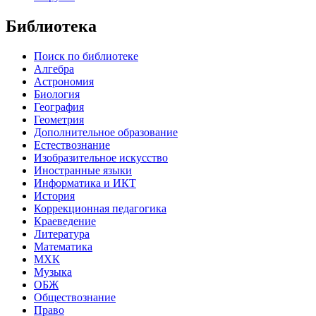
Библиотека
Поиск по библиотеке
Алгебра
Астрономия
Биология
География
Геометрия
Дополнительное образование
Естествознание
Изобразительное искусство
Иностранные языки
Информатика и ИКТ
История
Коррекционная педагогика
Краеведение
Литература
Математика
МХК
Музыка
ОБЖ
Обществознание
Право