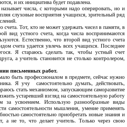
ются, и их инициатива будет подавлена.
азывает числа, с которыми надо оперировать, но и
епляя слуховые восприятия учащихся, зрительный ряд
слений.
ета. Тот, кто не может удержать чисел в памяти, в
ой вид устного счета, когда числа воспринимаются
зуются. Естественно, что второй вид устного счета
идом счета удается увлечь всех учащихся. Последнее
гося. Я стараюсь сделать так, чтобы устный счет
руга, а учитель становится не столько контролером,
ении письменных работ.
мало быть профессионалом в предмете, сейчас нужно
ника. Я учу самостоятельно думать, действовать,
тараюсь стать механизмом, запускающим саморазвитие
зжить устаревший взгляд на самостоятельную работу
ем за усвоением. Использую разнообразные виды
ости самостоятельности мышления, умение применять
собностью самостоятельно приобретать новые знания и
, а не то, что делает учитель. Только через свою