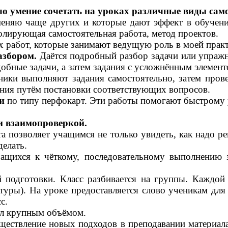
о умение сочетать на уроках различные виды сам
еняю чаще других и которые дают эффект в обучении.
олирующая самостоятельная работа, метод проектов.
бот, которые занимают ведущую роль в моей практ
азбором.
Даётся подробный разбор задачи или упражн
добные задачи, а затем задания с усложнённым элемент
ики выполняют задания самостоятельно, затем пров
ния путём постановки соответствующих вопросов.
ми
по типу перфокарт. Эти работы помогают быстрому 
и взаимопроверкой.
а позволяет учащимся не только увидеть, как надо ре
делать.
щихся к чёткому, последовательному выполнению з
й подготовки. Класс разбивается на группы. Каждой 
туры). На уроке предоставляется слово ученикам для
с.
ал крупным объёмом.
уществление новых подходов в преподавании материал