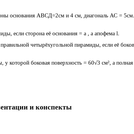
оны основания АВСД=2см и 4 см, диагональ АС = 5см.
ы, если сторона её основания = а , а апофема l.
и правильной четырёхугольной пирамиды, если её боко
 у которой боковая поверхность = 60√3 см², а полная
езентации и конспекты