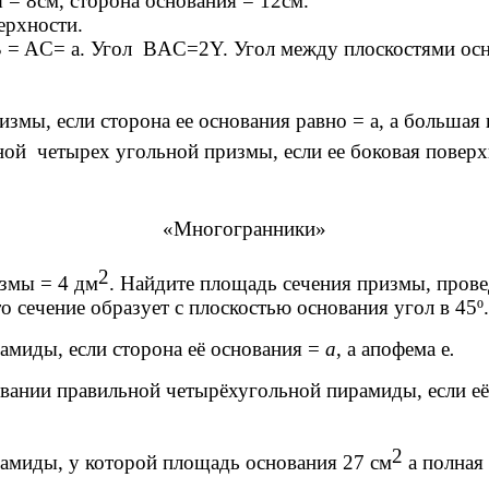
= 8см, сторона основания = 12см.
ерхности.
AC= a. Угол BAC=2Y. Угол между плоскостями основ
мы, если сторона ее основания равно = a, а большая 
ой четырех угольной призмы, если ее боковая поверх
«Многогранники»
2
змы = 4 дм
. Найдите площадь сечения призмы, прове
 сечение образует с плоскостью основания угол в 45º.
амиды, если сторона её основания =
а
, а апофема e
.
овании правильной четырёхугольной пирамиды, если её
2
рамиды, у которой площадь основания 27 см
а полная