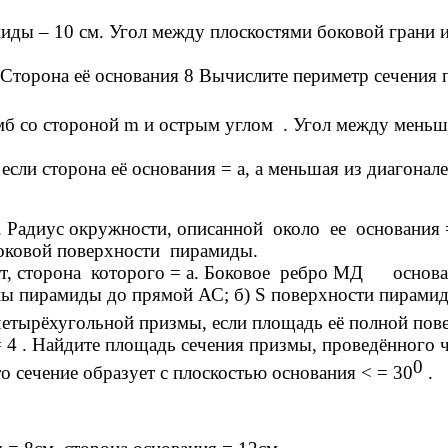
иды – 10 см. Угол между плоскостями боковой грани и
 Сторона её основания 8 Вычислите периметр сечения
мб со стороной m и острым углом . Угол между меньш
сли сторона её основания = а, а меньшая из диагонал
 Радиус окружности, описанной около ее основания 
оковой поверхности пирамиды.
 сторона которого = а. Боковое ребро МД основан
ы пирамиды до прямой АС; б) S поверхности пирами
четырёхугольной призмы, если площадь её полной пов
4 . Найдите площадь сечения призмы, проведённого ч
0
о сечение образует с плоскостью основания < = 30
.