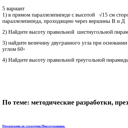
5 вариант
1) в прямом параллелепипеде с высотой √15 см стор
параллелепипеда, проходящею через вершины В и Д
2) Найдите высоту правильной шестиугольной пирамид
3) найдите величину двугранного угла при основани
углом 60◦
4) Найдите высоту правильной треугольной пирамиды,
По теме: методические разработки, пр
Презентация по геометрии.Многогранники.