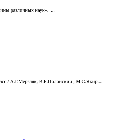
ины различных наук». ...
сс / А.Г.Мерзляк, В.Б.Полонский , М.С.Якир....