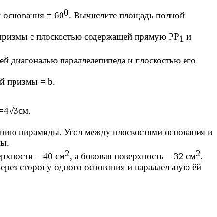
0
 основания = 60
. Вычислите площадь полной
 призмы с плоскостью содержащей прямую PP
и
1
ей диагональю параллелепипеда и плоскостью его
ей призмы = b.
=4√3см.
ию пирамиды. Угол между плоскостями основания и
ды.
2
2
ерхности = 40 см
, а боковая поверхность = 32 см
.
ерез сторону одного основания и параллельную ёй