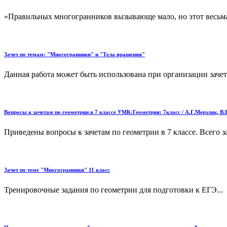
«Правильных многогранников вызывающе мало, но этот весьма 
Зачет по темам: "Многогранники" и "Тела вращения"
Данная работа может быть использована при организации зачет
Вопросы к зачетам по геометрии в 7 классе УМК:Геометрия: 7класс / А.Г.Мерзляк, В
Приведены вопросы к зачетам по геометрии в 7 классе. Всего з
Зачет по теме "Многогранники" 11 класс
Тренировочные задания по геометрии для подготовки к ЕГЭ...