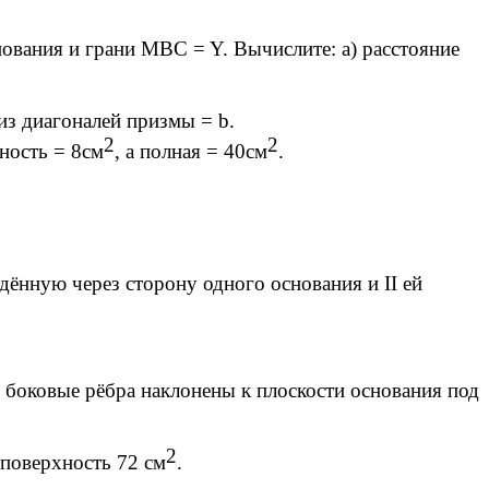
ания и грани MBC = Y. Вычислите: а) расстояние
из диагоналей призмы = b.
2
2
ность = 8см
, а полная = 40см
.
дённую через сторону одного основания и II ей
 боковые рёбра наклонены к плоскости основания под
2
 поверхность 72 см
.