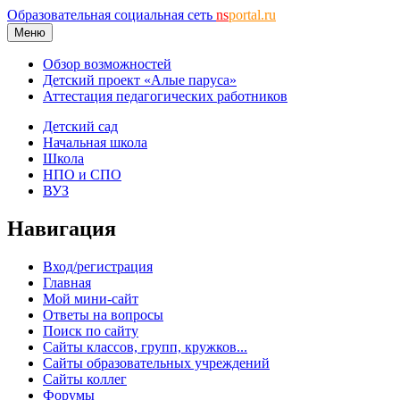
Образовательная социальная сеть
ns
portal.ru
Меню
Обзор возможностей
Детский проект «Алые паруса»
Аттестация педагогических работников
Детский сад
Начальная школа
Школа
НПО и СПО
ВУЗ
Навигация
Вход/регистрация
Главная
Мой мини-сайт
Ответы на вопросы
Поиск по сайту
Сайты классов, групп, кружков...
Сайты образовательных учреждений
Сайты коллег
Форумы