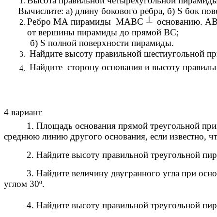
Высота правильной четырехугольной пирамиды 
Вычислите: а) длину бокового ребра, б) S бок пов
Ребро МА пирамиды МАВС ┴ основанию. AB = 
от вершины пирамиды до прямой BC;
б) S полной поверхности пирамиды.
Найдите высоту правильной шестиугольной приз
Найдите сторону основания и высоту правильн
4 вариант
1. Площадь основания прямой треугольной при
среднюю линию другого основания, если известно, что
2. Найдите высоту правильной треугольной пир
3. Найдите величину двугранного угла при осн
углом 30º.
4. Найдите высоту правильной треугольной пи