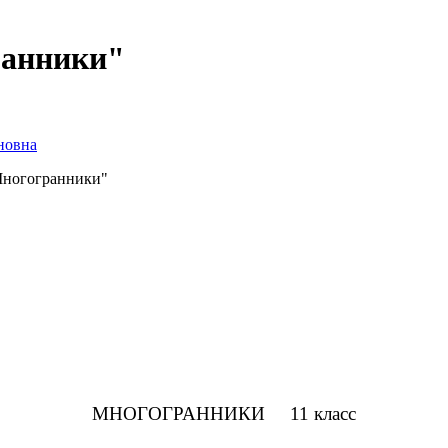
ранники"
новна
 Многогранники"
МНОГОГРАННИКИ 11 класс