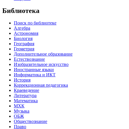
Библиотека
Поиск по библиотеке
Алгебра
Астрономия
Биология
География
Геометрия
Дополнительное образование
Естествознание
Изобразительное искусство
Иностранные языки
Информатика и ИКТ
История
Коррекционная педагогика
Краеведение
Литература
Математика
МХК
Музыка
ОБЖ
Обществознание
Право