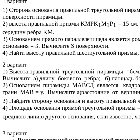
1 вариант
1) Сторона основания правильной треугольной пирам
поверхности пирамиды.
2) высота правильной призмы KMPK
M
P
= 15 см.
1
1
1
середину ребра KM.
3) Основанием прямого параллелепипеда является ро
основания = ß. Вычислите S поверхности.
4) Найти высоту правильной шестиугольной призмы, е
2 вариант
1) Высота правильной треугольной пирамиды =6см.
Вычислите а) длину бокового ребра; б) площадь б
2) Основанием пирамиды МАВСД является квадрат,
грани МАB = у. Вычислите а)расстояние от вершин
3) Найдите сторону основания и высоту правильной 
4) Площадь основания прямой треугольной призмы = 
среднюю линию другого основания, если известно, чт
3 вариант.