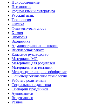
Природоведение
Психология
Родной язык и литература
Русский язык
Технология
Физика
Физкультура и спорт
Химия
Экология
Экономика
Администрирование школы
Внеклассная работа
Классное руководство
Материалы МО
Материалы для родителей
Материалы к аттестации
Междисциплинарное обобщение
Общепедагогические технологии
Работа с родителями
Социальная педагогика
Сценарии праздников
Аудиозаписи
Видеозаписи
Разное