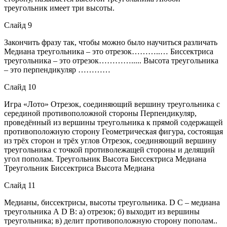
треугольник имеет три высоты.
Слайд 9
Закончить фразу так, чтобы можно было научиться различать
Медиана треугольника – это отрезок………..… Биссектриса
треугольника – это отрезок…………..... Высота треугольника
– это перпендикуляр …………
Слайд 10
Игра «Лото» Отрезок, соединяющий вершину треугольника с
серединой противоположной стороны Перпендикуляр,
проведённый из вершины треугольника к прямой содержащей
противоположную сторону Геометрическая фигура, состоящая
из трёх сторон и трёх углов Отрезок, соединяющий вершину
треугольника с точкой противолежащей стороны и делящий
угол пополам. Треугольник Высота Биссектриса Медиана
Треугольник Биссектриса Высота Медиана
Слайд 11
Медианы, биссектрисы, высоты треугольника. D С – медиана
треугольника А D В: а) отрезок; б) выходит из вершины
треугольника; в) делит противоположную сторону пополам..