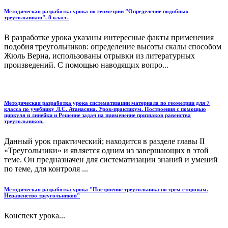
Методическая разработка урока по геометрии "Определение подобных
треугольников". 8 класс.
В разработке урока указаны интересные факты применения
подобия треугольников: определение высоты скалы способом
Жюль Верна, использованы отрывки из литературных
произведений. С помощью наводящих вопро...
Методическая разработка урока систематизации материала по геометрии для 7
класса по учебнику Л.С. Атанасяна. Урок-практикум. Построения с помощью
циркуля и линейки и Решение задач на применение признаков равенства
треугольников.
Данный урок практический; находится в разделе главы II
«Треугольники» и является одним из завершающих в этой
теме. Он предназначен для систематизации знаний и умений
по теме, для контроля ...
Методическая разработка урока "Построение треугольника по трем сторонам.
Неравенство треугольников"
Конспект урока...