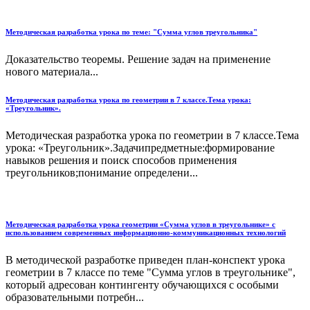
Методическая разработка урока по теме: "Сумма углов треугольника"
Доказательство теоремы. Решение задач на применение
нового материала...
Методическая разработка урока по геометрии в 7 классе.Тема урока:
«Треугольник».
Методическая разработка урока по геометрии в 7 классе.Тема
урока: «Треугольник».Задачипредметные:формирование
навыков решения и поиск способов применения
треугольников;понимание определени...
Методическая разработка урока геометрии «Сумма углов в треугольнике» с
использованием современных информационно-коммуникационных технологий
В методической разработке приведен план-конспект урока
геометрии в 7 классе по теме "Сумма углов в треугольнике",
который адресован контингенту обучающихся с особыми
образовательными потребн...