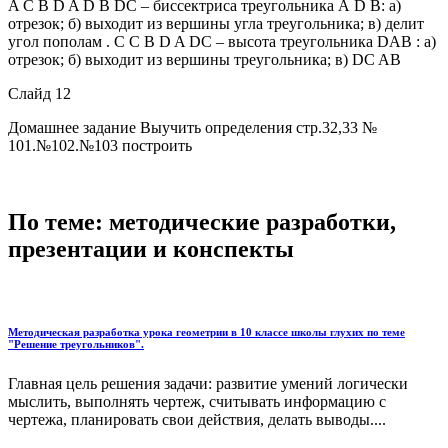
A C B D A D B DC – биссектриса треугольника А D В: а)
отрезок; б) выходит из вершины угла треугольника; в) делит
угол пополам . C C B D A DC – высота треугольника DAB : а)
отрезок; б) выходит из вершины треугольника; в) DC AB
Слайд 12
Домашнее задание Выучить определения стр.32,33 №
101.№102.№103 построить
По теме: методические разработки,
презентации и конспекты
Методическая разработка урока геометрии в 10 классе школы глухих по теме
"Решение треугольников".
Главная цель решения задачи: развитие умений логически
мыслить, выполнять чертеж, считывать информацию с
чертежа, планировать свои действия, делать выводы....