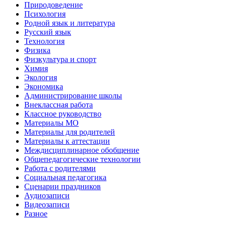
Природоведение
Психология
Родной язык и литература
Русский язык
Технология
Физика
Физкультура и спорт
Химия
Экология
Экономика
Администрирование школы
Внеклассная работа
Классное руководство
Материалы МО
Материалы для родителей
Материалы к аттестации
Междисциплинарное обобщение
Общепедагогические технологии
Работа с родителями
Социальная педагогика
Сценарии праздников
Аудиозаписи
Видеозаписи
Разное