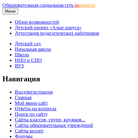
Образовательная социальная сеть
ns
portal.ru
Меню
Обзор возможностей
Детский проект «Алые паруса»
Аттестация педагогических работников
Детский сад
Начальная школа
Школа
НПО и СПО
ВУЗ
Навигация
Вход/регистрация
Главная
Мой мини-сайт
Ответы на вопросы
Поиск по сайту
Сайты классов, групп, кружков...
Сайты образовательных учреждений
Сайты коллег
Форумы