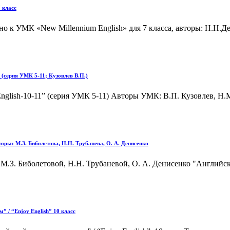
 класс
 к УМК «New Millennium English» для 7 класса, авторы: Н.Н.Де
 (серия УМК 5-11; Кузовлев В.П.)
lish-10-11” (серия УМК 5-11) Авторы УМК: В.П. Кузовлев, Н.М.
оры: М.З. Биболетова, Н.Н. Трубанева, О. А. Денисенко
М.З. Биболетовой, Н.Н. Трубаневой, О. А. Денисенко "Английск
 / “Enjoy English” 10 класс