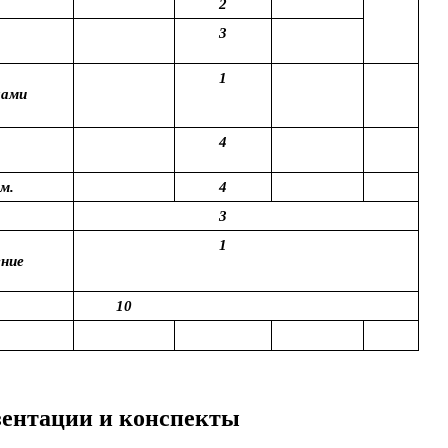
2
3
1
лами
4
м.
4
3
1
ение
10
езентации и конспекты