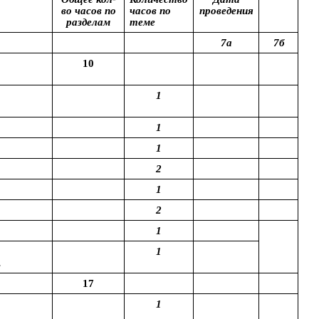
во часов по
часов по
проведения
разделам
теме
7а
7б
10
1
1
1
2
1
2
1
1
.
17
1