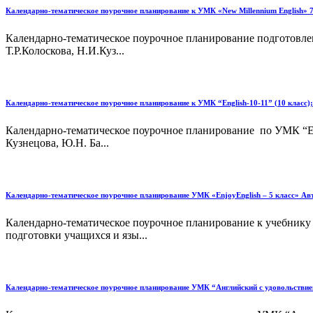
Календарно-тематическое поурочное планирование к УМК «New Millennium English» 7
Календарно-тематическое поурочное планирование подготовлено
Т.Р.Колоскова, Н.И.Куз...
Календарно-тематическое поурочное планирование к УМК “English-10-11” (10 класс);
Календарно-тематическое поурочное планирование по УМК “Eng
Кузнецова, Ю.Н. Ба...
Календарно-тематическое поурочное планирование УМК «EnjoyEnglish – 5 класс» Авт
Календарно-тематическое поурочное планирование к учебнику 
подготовки учащихся и язы...
Календарно-тематическое поурочное планирование УМК “Английский с удовольствием”