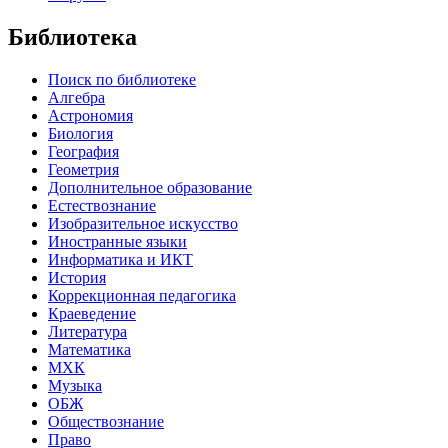
Библиотека
Поиск по библиотеке
Алгебра
Астрономия
Биология
География
Геометрия
Дополнительное образование
Естествознание
Изобразительное искусство
Иностранные языки
Информатика и ИКТ
История
Коррекционная педагогика
Краеведение
Литература
Математика
МХК
Музыка
ОБЖ
Обществознание
Право