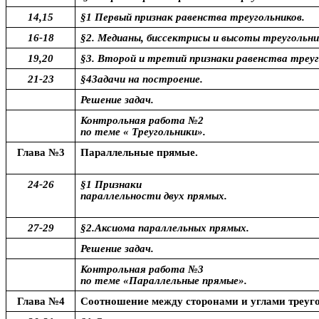
14,15
§1 Первый признак равенства треугольников.
16-18
§2. Медианы, биссектрисы и высоты треугольни
19,20
§3. Второй и третий признаки равенства треуг
21-23
§4Задачи на построение.
Решение задач.
Контрольная работа №2
по теме « Треугольники».
Глава №3
Параллельные прямые.
24-26
§1 Признаки
параллельности двух прямых.
27-29
§2.Аксиома параллельных прямых.
Решение задач.
Контрольная работа №3
по теме «Параллельные прямые».
Глава №4
Соотношение между сторонами и углами треуг