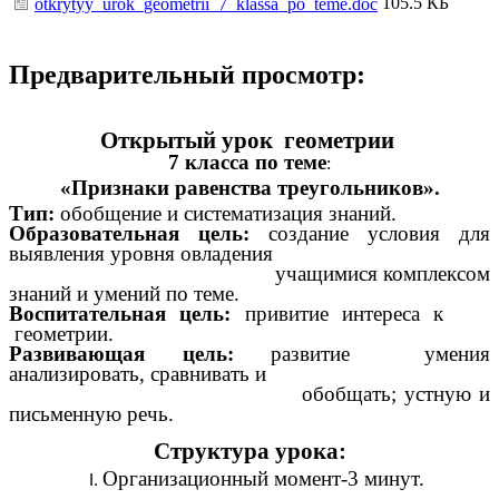
105.5 КБ
otkrytyy_urok_geometrii_7_klassa_po_teme.doc
Предварительный просмотр:
Открытый урок геометрии
7 класса по теме
:
«Признаки равенства треугольников».
Тип:
обобщение и систематизация знаний.
Образовательная цель:
создание условия для
выявления уровня овладения
учащимися комплексом
знаний и умений по теме.
Воспитательная цель:
привитие интереса к
геометрии.
Развивающая цель:
развитие умения
анализировать, сравнивать и
обобщать; устную и
письменную речь.
Структура урока:
Организационный момент-3 минут.