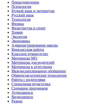
Природоведение
Психология
Родной язык и литература
Русский язык
Технология
Физика
Физкультура и спорт
Химия
Экология
Экономика
Администрирование школы
Внеклассная работа
Классное руководство
Материалы МО
Материалы для родителей
Материалы к аттестации
Междисциплинарное обобщение
Общепедагогические технологии
Работа с родителями
Социальная педагогика
Сценарии праздников
Аудиозаписи
Видеозаписи
Разное