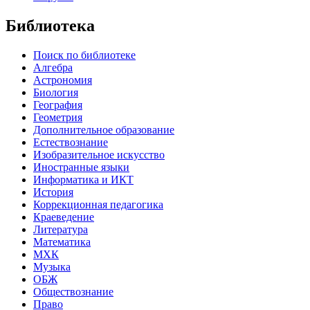
Библиотека
Поиск по библиотеке
Алгебра
Астрономия
Биология
География
Геометрия
Дополнительное образование
Естествознание
Изобразительное искусство
Иностранные языки
Информатика и ИКТ
История
Коррекционная педагогика
Краеведение
Литература
Математика
МХК
Музыка
ОБЖ
Обществознание
Право