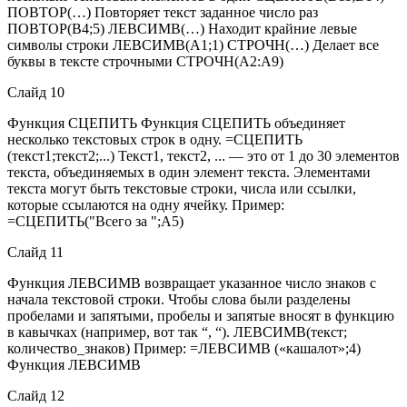
ПОВТОР(…) Повторяет текст заданное число раз
ПОВТОР(В4;5) ЛЕВСИМВ(…) Находит крайние левые
символы строки ЛЕВСИМВ(А1;1) СТРОЧН(…) Делает все
буквы в тексте строчными СТРОЧН(А2:А9)
Слайд 10
Функция СЦЕПИТЬ Функция СЦЕПИТЬ объединяет
несколько текстовых строк в одну. =СЦЕПИТЬ
(текст1;текст2;...) Текст1, текст2, ... — это от 1 до 30 элементов
текста, объединяемых в один элемент текста. Элементами
текста могут быть текстовые строки, числа или ссылки,
которые ссылаются на одну ячейку. Пример:
=СЦЕПИТЬ("Всего за ";А5)
Слайд 11
Функция ЛЕВСИМВ возвращает указанное число знаков с
начала текстовой строки. Чтобы слова были разделены
пробелами и запятыми, пробелы и запятые вносят в функцию
в кавычках (например, вот так “, “). ЛЕВСИМВ(текст;
количество_знаков) Пример: =ЛЕВСИМВ («кашалот»;4)
Функция ЛЕВСИМВ
Слайд 12