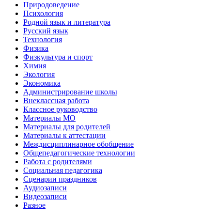
Природоведение
Психология
Родной язык и литература
Русский язык
Технология
Физика
Физкультура и спорт
Химия
Экология
Экономика
Администрирование школы
Внеклассная работа
Классное руководство
Материалы МО
Материалы для родителей
Материалы к аттестации
Междисциплинарное обобщение
Общепедагогические технологии
Работа с родителями
Социальная педагогика
Сценарии праздников
Аудиозаписи
Видеозаписи
Разное