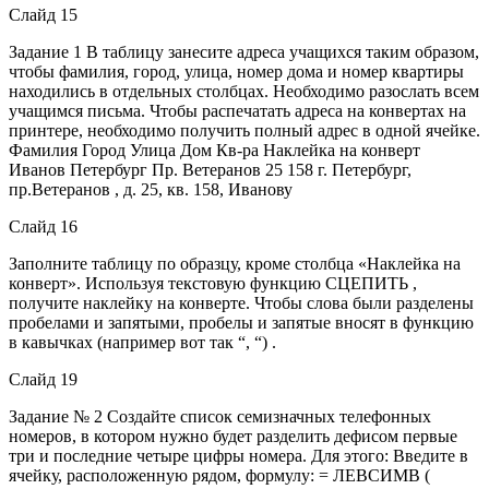
Слайд 15
Задание 1 В таблицу занесите адреса учащихся таким образом,
чтобы фамилия, город, улица, номер дома и номер квартиры
находились в отдельных столбцах. Необходимо разослать всем
учащимся письма. Чтобы распечатать адреса на конвертах на
принтере, необходимо получить полный адрес в одной ячейке.
Фамилия Город Улица Дом Кв-ра Наклейка на конверт
Иванов Петербург Пр. Ветеранов 25 158 г. Петербург,
пр.Ветеранов , д. 25, кв. 158, Иванову
Слайд 16
Заполните таблицу по образцу, кроме столбца «Наклейка на
конверт». Используя текстовую функцию СЦЕПИТЬ ,
получите наклейку на конверте. Чтобы слова были разделены
пробелами и запятыми, пробелы и запятые вносят в функцию
в кавычках (например вот так “, “) .
Слайд 19
Задание № 2 Создайте список семизначных телефонных
номеров, в котором нужно будет разделить дефисом первые
три и последние четыре цифры номера. Для этого: Введите в
ячейку, расположенную рядом, формулу: = ЛЕВСИМВ (