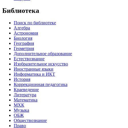
Библиотека
Поиск по библиотеке
Алгебра
Астрономия
Биология
География
Геометрия
Дополнительное образование
Естествознание
Изобразительное искусство
Иностранные языки
Информатика и ИКТ
История
Коррекционная педагогика
Краеведение
Литература
Математика
МХК
Музыка
ОБЖ
Обществознание
Право