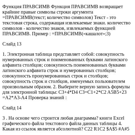
Функция ПРАВСИМВ Функция ПРАВСИМВ возвращает
крайние правые символы строки аргумента
=ПРАВСИМВ(текст; количество символов) Текст - это
текстовая строка, содержащая извлекаемые знаки. количество
символов - количество знаков, извлекаемых функцией
ПРАВСИМВ. Пример : =ПРАВСИМВ(«кашалот»;3)
Слайд 13
1. Электронная таблица представляет собой: совокупность
нумерованных строк и поименованных буквами латинского
алфавита столбцов; совокупность поименованных буквами
латинского алфавита строк и нумерованных столбцов;
совокупность пронумерованных строк и столбцов;
совокупность строк и столбцов, именуемых пользователем
произвольным образом. 2. Выберите верную запись формулы
для электронной таблицы: C3+4*D4 C3=C1+2*C2 A5B5+23
=A2*A3-A4 Проверка знаний :
Слайд 14
3 . На основе чего строится любая диаграмма? книги Excel
графического файла текстового файла данных таблицы 4.
Какая из ссылок является абсолютной? С22 R1C2 $A$5 #A#5