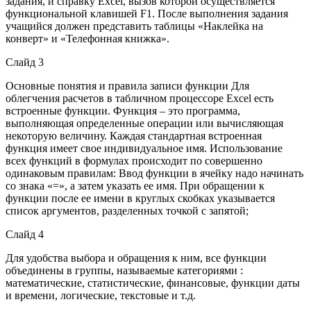
задания, и справку Excel, вызов которой осуществляется
функциональной клавишей F1. После выполнения задания
учащийся должен представить таблицы «Наклейка на
конверт» и «Телефонная книжка».
Слайд 3
Основные понятия и правила записи функции Для
облегчения расчетов в табличном процессоре Excel есть
встроенные функции. Функция – это программа,
выполняющая определенные операции или вычисляющая
некоторую величину. Каждая стандартная встроенная
функция имеет свое индивидуальное имя. Использование
всех функций в формулах происходит по совершенно
одинаковым правилам: Ввод функции в ячейку надо начинать
со знака «=», а затем указать ее имя. При обращении к
функции после ее имени в круглых скобках указывается
список аргументов, разделенных точкой с запятой;
Слайд 4
Для удобства выбора и обращения к ним, все функции
объединены в группы, называемые категориями :
математические, статистические, финансовые, функции даты
и времени, логические, текстовые и т.д.