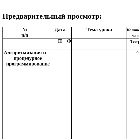
Предварительный просмотр:
№
Дата.
Тема урока
Колич
п/п
час
П
Ф
Тео-
Алгоритмизация и
9
процедурное
программирование