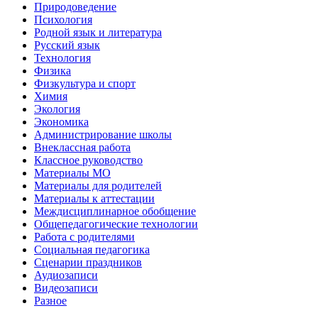
Природоведение
Психология
Родной язык и литература
Русский язык
Технология
Физика
Физкультура и спорт
Химия
Экология
Экономика
Администрирование школы
Внеклассная работа
Классное руководство
Материалы МО
Материалы для родителей
Материалы к аттестации
Междисциплинарное обобщение
Общепедагогические технологии
Работа с родителями
Социальная педагогика
Сценарии праздников
Аудиозаписи
Видеозаписи
Разное