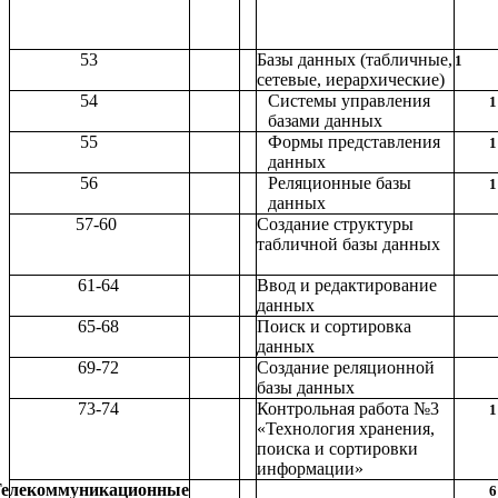
53
Базы данных (табличные,
1
сетевые, иерархические)
54
Системы управления
1
базами данных
55
Формы представления
1
данных
56
Реляционные базы
1
данных
57-60
Создание структуры
табличной базы данных
61-64
Ввод и редактирование
данных
65-68
Поиск и сортировка
данных
69-72
Создание реляционной
базы данных
73-74
Контрольная работа №3
1
«Технология хранения,
поиска и сортировки
информации»
елекоммуникационные
6