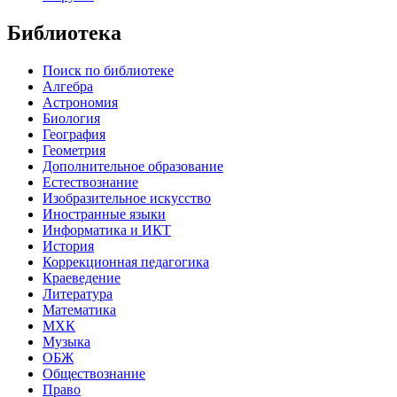
Библиотека
Поиск по библиотеке
Алгебра
Астрономия
Биология
География
Геометрия
Дополнительное образование
Естествознание
Изобразительное искусство
Иностранные языки
Информатика и ИКТ
История
Коррекционная педагогика
Краеведение
Литература
Математика
МХК
Музыка
ОБЖ
Обществознание
Право