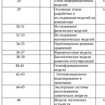
28
Типы информационных
1
моделей
29
Основные этапы
1
разработки и
исследования моделей на
компьютере
30-31
Исследование
физических моделей
32-33
Исследование
математических моделей
34-35
Приближенное решение
уравнений
36-37
Вероятностные модели
38-39
Биологические модели
развития популяризаций
40-41
Геоинформационные
модели
42-43
Оптимизационное
моделирование в
экономике
44-45
Экспертные системы
распознавания
химических веществ
46
Модели логических
1
устройств