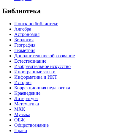
Библиотека
Поиск по библиотеке
Алгебра
Астрономия
Биология
География
Геометрия
Дополнительное образование
Естествознание
Изобразительное искусство
Иностранные языки
Информатика и ИКТ
История
Коррекционная педагогика
Краеведение
Литература
Математика
МХК
Музыка
ОБЖ
Обществознание
Право