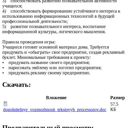
3) способствовать развитию познавательной активности
учащихся;
4) способствовать формированию устойчивого интереса к
использованию информационных технологий в будущей
профессиональной деятельности;
5) развитие познавательного интереса, воспитание
информационной культуры, логического мышления.
Правила проведения игры:
Учащиеся готовят основной материал дома. Требуется
придумать и «обыграть» свое предприятие, создав рекламный
буклет. Минимальные требования к проекту:
• придумать название своего предприятия;
• нарисовать эмблему или логотип предприятия;
• придумать рекламу своему предприятию.
Скачать:
Вложение
Размер
57.5
КБ
dopolnitelnye_vozmozhnosti_tekstovyh_processorov.doc
Предварительный просмотр: