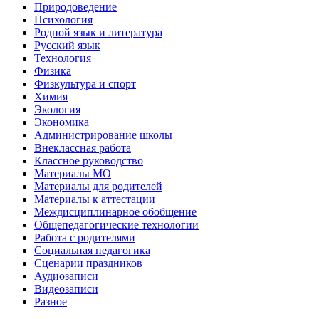
Природоведение
Психология
Родной язык и литература
Русский язык
Технология
Физика
Физкультура и спорт
Химия
Экология
Экономика
Администрирование школы
Внеклассная работа
Классное руководство
Материалы МО
Материалы для родителей
Материалы к аттестации
Междисциплинарное обобщение
Общепедагогические технологии
Работа с родителями
Социальная педагогика
Сценарии праздников
Аудиозаписи
Видеозаписи
Разное