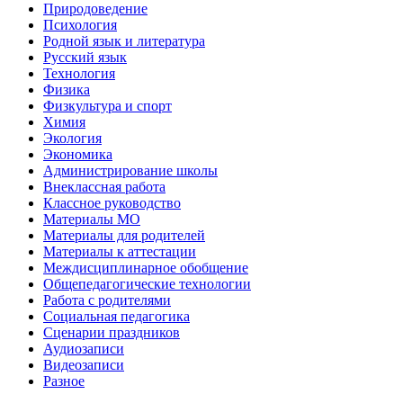
Природоведение
Психология
Родной язык и литература
Русский язык
Технология
Физика
Физкультура и спорт
Химия
Экология
Экономика
Администрирование школы
Внеклассная работа
Классное руководство
Материалы МО
Материалы для родителей
Материалы к аттестации
Междисциплинарное обобщение
Общепедагогические технологии
Работа с родителями
Социальная педагогика
Сценарии праздников
Аудиозаписи
Видеозаписи
Разное