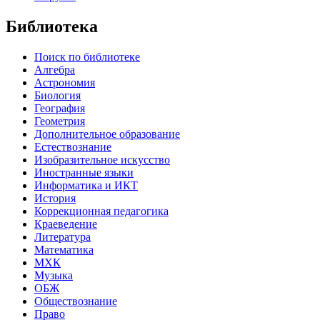
Библиотека
Поиск по библиотеке
Алгебра
Астрономия
Биология
География
Геометрия
Дополнительное образование
Естествознание
Изобразительное искусство
Иностранные языки
Информатика и ИКТ
История
Коррекционная педагогика
Краеведение
Литература
Математика
МХК
Музыка
ОБЖ
Обществознание
Право