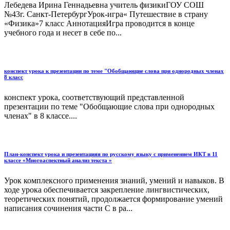
Лебедева Ирина Геннадьевна учитель физикиГОУ СОШ
№43г. Санкт-ПетербургУрок-игра« Путешествие в страну
«Физика»7 класс АннотацияИгра проводится в конце
учебного года и несет в себе по...
конспект урока к презентации по теме "Обобщающие слова при однородных членах
8 класс
конспект урока, соответствующий представленной
презентации по теме "Обобщающие слова при однородных
членах" в 8 классе....
План-конспект урока и презентацияя по русскому языку с применением ИКТ в 11
классе «Многоаспектный анализ текста »
Урок комплексного применения знаний, умений и навыков. В
ходе урока обеспечивается закрепление лингвистических,
теоретических понятий, продолжается формирование умений
написания сочинения части С в ра...