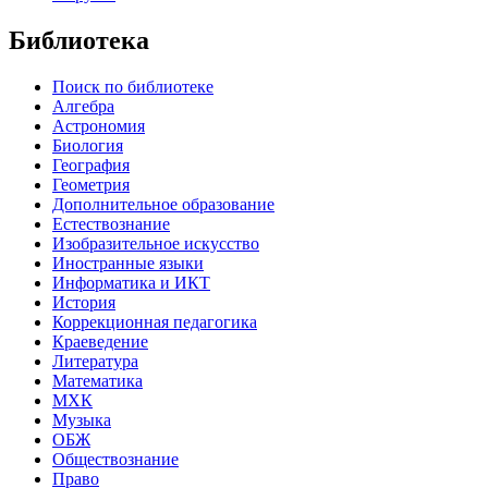
Библиотека
Поиск по библиотеке
Алгебра
Астрономия
Биология
География
Геометрия
Дополнительное образование
Естествознание
Изобразительное искусство
Иностранные языки
Информатика и ИКТ
История
Коррекционная педагогика
Краеведение
Литература
Математика
МХК
Музыка
ОБЖ
Обществознание
Право