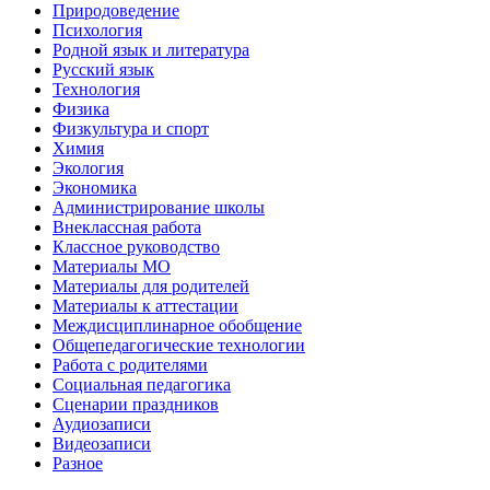
Природоведение
Психология
Родной язык и литература
Русский язык
Технология
Физика
Физкультура и спорт
Химия
Экология
Экономика
Администрирование школы
Внеклассная работа
Классное руководство
Материалы МО
Материалы для родителей
Материалы к аттестации
Междисциплинарное обобщение
Общепедагогические технологии
Работа с родителями
Социальная педагогика
Сценарии праздников
Аудиозаписи
Видеозаписи
Разное