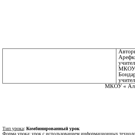
Автор
Арефк
учите
МКОУ 
Бондар
учител
МКОУ « Ал
Тип урока
:
Комбинированный урок
Форма урока
: урок с использованием информационных технол