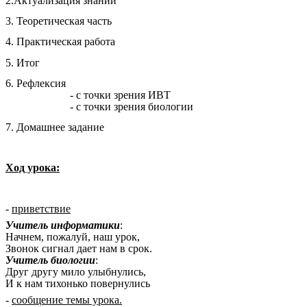
2.Актуализация знаний
3. Теоретическая часть
4. Практическая работа
5. Итог
6. Рефлексия
- с точки зрения ИВТ
- с точки зрения биологии
7. Домашнее задание
Ход урока:
-
приветствие
Учитель информатики
:
Начнем, пожалуй, наш урок,
Звонок сигнал дает нам в срок.
Учитель биологии
:
Друг другу мило улыбнулись,
И к нам тихонько повернулись
-
сообщение темы урока.