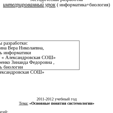
интегрированный урок
( информатика+биология)
ы разработки:
ина Вера Николаевна,
ль информатики
« Александровская СОШ»
енко Зинаида Федоровна ,
ь биологии
ександровская СОШ»
2011-2012 учебный год
Тема:
«Основные понятия системологии»
огий: