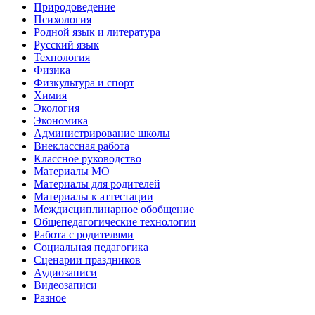
Природоведение
Психология
Родной язык и литература
Русский язык
Технология
Физика
Физкультура и спорт
Химия
Экология
Экономика
Администрирование школы
Внеклассная работа
Классное руководство
Материалы МО
Материалы для родителей
Материалы к аттестации
Междисциплинарное обобщение
Общепедагогические технологии
Работа с родителями
Социальная педагогика
Сценарии праздников
Аудиозаписи
Видеозаписи
Разное