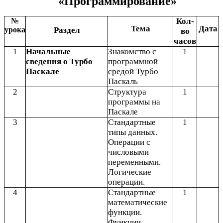
«Программирование»
№
Кол-
Тема
Дата
урока
Раздел
во
часов
1
Начальные
Знакомство с
1
сведения о Турбо
программной
Паскале
средой Турбо
Паскаль
2
Структура
1
программы на
Паскале
3
Стандартные
1
типы данных.
Операции с
числовыми
переменными.
Логические
операции.
4
Стандартные
1
математические
функции.
Функции