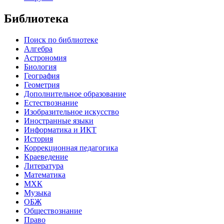
Библиотека
Поиск по библиотеке
Алгебра
Астрономия
Биология
География
Геометрия
Дополнительное образование
Естествознание
Изобразительное искусство
Иностранные языки
Информатика и ИКТ
История
Коррекционная педагогика
Краеведение
Литература
Математика
МХК
Музыка
ОБЖ
Обществознание
Право