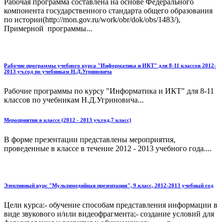
Рабочая программа составлена на основе Федерального
компонента государственного стандарта общего образования
по истории(http://mon.gov.ru/work/obr/dok/obs/1483/),
Примерной программы...
Рабочие программы учебного курса "Информатика и ИКТ" для 8-11 классов 2012-
2013 уч.год по учебникам Н.Д.Угриновича
Рабочие программы по курсу "Информатика и ИКТ" для 8-11
классов по учебникам Н.Д.Угриновича...
Мероприятия в классе (2012 - 2013 уч.год,7 класс)
В форме презентации представлены мероприятия,
проведенные в классе в течение 2012 - 2013 учебного года....
Элективный курс "Мультимедийная презентация", 9 класс, 2012-2013 учебный год
Цели курса:- обучение способам представления информации в
виде звукового и/или видеофрагмента;- создание условий для