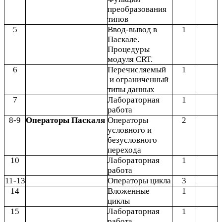
преобразования
типов
5
Ввод-вывод в
1
Паскале.
Процедуры
модуля CRT.
6
Перечисляемый
1
и ограниченный
типы данных
7
Лабораторная
1
работа
8-9
Операторы Паскаля
Операторы
2
условного и
безусловного
перехода
10
Лабораторная
1
работа
11-13
Операторы цикла
3
14
Вложенные
1
циклы
15
Лабораторная
1
работа