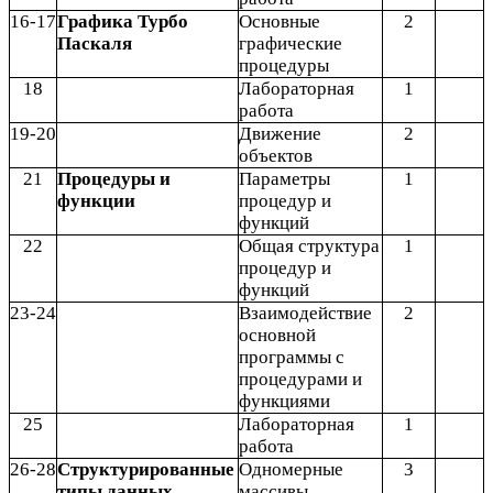
16-17
Графика Турбо
Основные
2
Паскаля
графические
процедуры
18
Лабораторная
1
работа
19-20
Движение
2
объектов
21
Процедуры и
Параметры
1
функции
процедур и
функций
22
Общая структура
1
процедур и
функций
23-24
Взаимодействие
2
основной
программы с
процедурами и
функциями
25
Лабораторная
1
работа
26-28
Структурированные
Одномерные
3
типы данных
массивы