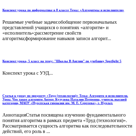
Конспект урока по информатике в 8 классе Тема: «Алгоритмы и исполнители»
Решаемые учебные задачи:обобщение первоначальных
представлений учащихся о понятиях «алгоритм» и
«исполнитель»;рассмотрение свойств
алгоритма;формирование навыков записи алгорит...
Конспект урока, 5 класс на тему: "Школы В Англии" по учебнику Spotlight 5
Конспект урока с УУД...
Статья к уроку по предмету «Труд (технология)» Тема: Алгоритм и исполнители.
Урок: Что такое алгоритм Автор: Кутузова Наталия Петровна, учитель высшей
категории, МАОУ «Нурлтская гимназия им. М. Е. Сергеева», г. Нурлат.
АннотацияСтатья посвящена изучению фундаментального
понятия алгоритма в рамках предмета «Труд (технология)».
Рассматривается сущность алгоритма как последовательности
действий, его роль в ...