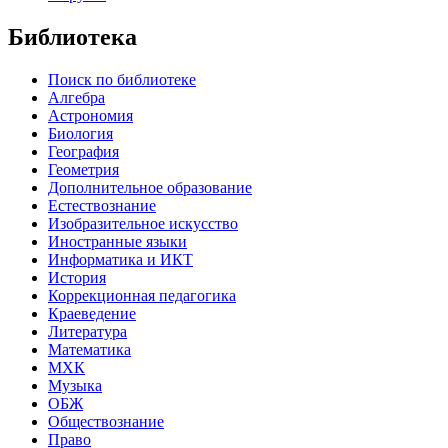
Библиотека
Поиск по библиотеке
Алгебра
Астрономия
Биология
География
Геометрия
Дополнительное образование
Естествознание
Изобразительное искусство
Иностранные языки
Информатика и ИКТ
История
Коррекционная педагогика
Краеведение
Литература
Математика
МХК
Музыка
ОБЖ
Обществознание
Право