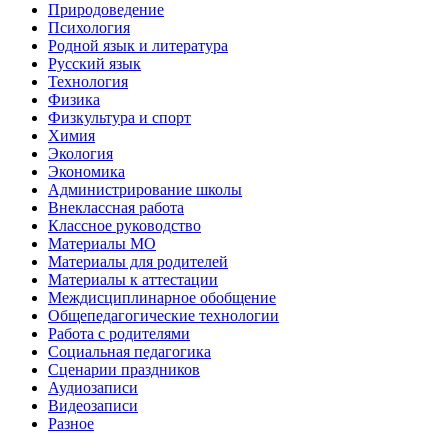
Природоведение
Психология
Родной язык и литература
Русский язык
Технология
Физика
Физкультура и спорт
Химия
Экология
Экономика
Администрирование школы
Внеклассная работа
Классное руководство
Материалы МО
Материалы для родителей
Материалы к аттестации
Междисциплинарное обобщение
Общепедагогические технологии
Работа с родителями
Социальная педагогика
Сценарии праздников
Аудиозаписи
Видеозаписи
Разное