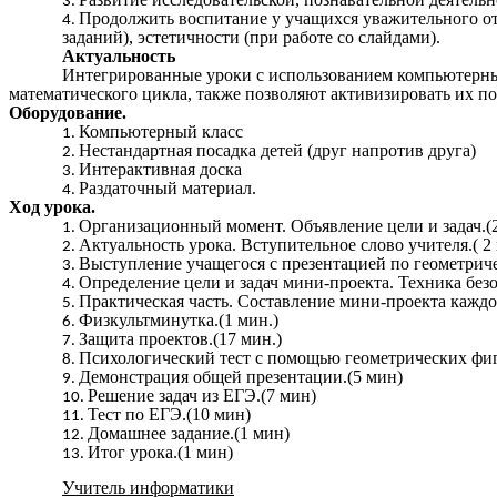
Продолжить воспитание у учащихся уважительного отн
заданий), эстетичности (при работе со слайдами).
Актуальность
Интегрированные уроки с использованием компьютерных
математического цикла, также позволяют активизировать их п
Оборудование.
Компьютерный класс
Нестандартная посадка детей (друг напротив друга)
Интерактивная доска
Раздаточный материал.
Ход урока.
Организационный момент. Объявление цели и задач.(
Актуальность урока. Вступительное слово учителя.( 2
Выступление учащегося с презентацией по геометриче
Определение цели и задач мини-проекта. Техника безо
Практическая часть. Составление мини-проекта каждо
Физкультминутка.(1 мин.)
Защита проектов.(17 мин.)
Психологический тест с помощью геометрических фиг
Демонстрация общей презентации.(5 мин)
Решение задач из ЕГЭ.(7 мин)
Тест по ЕГЭ.(10 мин)
Домашнее задание.(1 мин)
Итог урока.(1 мин)
Учитель информатики