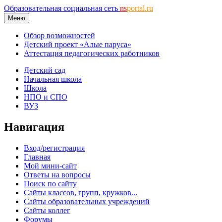
Образовательная социальная сеть
ns
portal.ru
Меню
Обзор возможностей
Детский проект «Алые паруса»
Аттестация педагогических работников
Детский сад
Начальная школа
Школа
НПО и СПО
ВУЗ
Навигация
Вход/регистрация
Главная
Мой мини-сайт
Ответы на вопросы
Поиск по сайту
Сайты классов, групп, кружков...
Сайты образовательных учреждений
Сайты коллег
Форумы