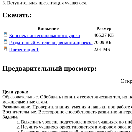
3. Вступительная презентация учащегося.
Скачать:
Вложение
Размер
406.27 КБ
Конспект интегрированного урока
70.09 КБ
Раздаточный материал для мини-проекта
2.01 МБ
Презентация 1
Предварительный просмотр:
Откр
Цели урока:
Образовательные
. Обобщить понятия геометрических тел, их 
межпредметные связи.
Развивающие.
Проверить знания, умения и навыки при работе 
Воспитательные.
Всесторонне способствовать развитию интере
Задачи.
Выяснить уровень подготовленности учащихся по инф
Научить учащихся ориентироваться в мировом океан
Развитие исследовательской, познавательной деятельн