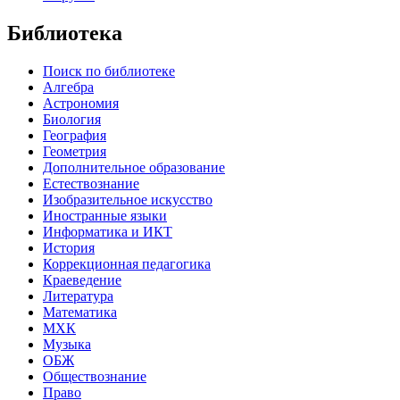
Библиотека
Поиск по библиотеке
Алгебра
Астрономия
Биология
География
Геометрия
Дополнительное образование
Естествознание
Изобразительное искусство
Иностранные языки
Информатика и ИКТ
История
Коррекционная педагогика
Краеведение
Литература
Математика
МХК
Музыка
ОБЖ
Обществознание
Право