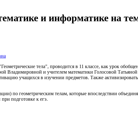
ематике и информатике на тем
вна
еометрические тела", проводится в 11 классе, как урок обобще
рой Владимировной и учителем математики Голосовой Татьяной
ивацию учащихся в изучении предметов. Также активизировать 
тации) по геометрическим телам, которые впоследствии объеди
при подготовке к егэ.