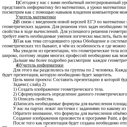
1)
Сегодня у нас с вами необычный интегрированный ур
представить информатику без математики, а уроки математик
посмотрим как с помощью навыков владения компьютером мож
Учитель математики
2)
В связи с введением новой версией ЕГЭ по математике 
геометрических задания. Для решения этих задач необходимо т
свойства в ходе вычислений. Для успешного решения геометри
требует иметь необходимые умения логически мыслить, быть 
3)
Так как тема сегодняшнего урока Обобщение и системат
геометрических тел бывают, в чём их особенность и где можн
Мы увидели из презентации, что геометрические тела испо
широко, поэтому людям многих профессий необходимо как мож
Дальше мы более подробно рассмотрим каждое геометриче
4)
Учитель информатики
Для этого вы разделились на группы по 2 человека. Кажд
будет презентация, которую необходимо будет защитить.
Цель мини проекта: Составить презентацию в которой буд
Задачи:( слайд 2)
1) Создать изображение геометрического тела.
2) Сформулировать определение данного геометрического
3) Описать свойства.
4)Записать необходимые формулы для вычисления площад
У вас на партах лежат листочки с заданиями по какому из
Обратите внимание, что формулы для вычисления объёмо
Создание изображения произвести в программе Paint, а ф
После того как презентация будет создана необходимо отп