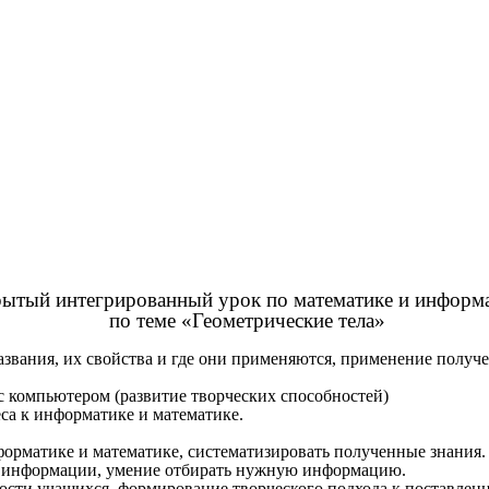
ытый интегрированный урок по математике и информ
по теме «Геометрические тела»
названия, их свойства и где они применяются, применение полу
с компьютером (развитие творческих способностей)
са к информатике и математике.
орматике и математике, систематизировать полученные знания.
е информации, умение отбирать нужную информацию.
ости учащихся, формирование творческого подхода к поставленн