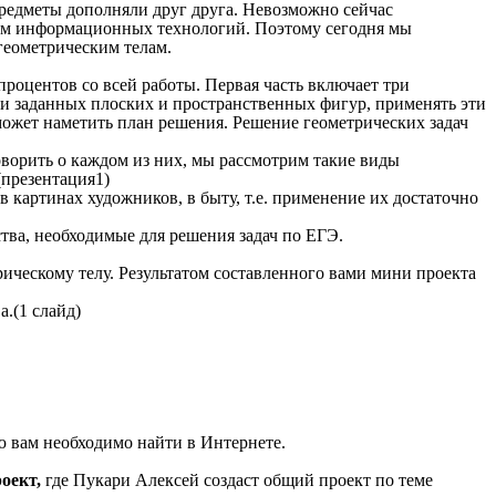
редметы дополняли друг друга. Невозможно сейчас
ием информационных технологий. Поэтому сегодня мы
геометрическим телам.
процентов со всей работы. Первая часть включает три
ми заданных плоских и пространственных фигур, применять эти
может наметить план решения. Решение геометрических задач
оворить о каждом из них, мы рассмотрим такие виды
(презентация1)
в картинах художников, в быту, т.е. применение их достаточно
тва, необходимые для решения задач по ЕГЭ.
рическому телу. Результатом составленного вами мини проекта
.(1 слайд)
 вам необходимо найти в Интернете.
оект,
где Пукари Алексей создаст общий проект по теме