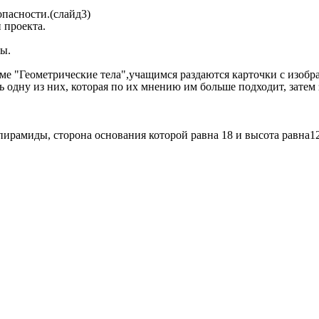
опасности.(слайд3)
 проекта.
ы.
.
е "Геометрические тела",учащимся раздаются карточки с изобра
ть одну из них, которая по их мнению им больше подходит, зате
ирамиды, сторона основания которой равна 18 и высота равна12