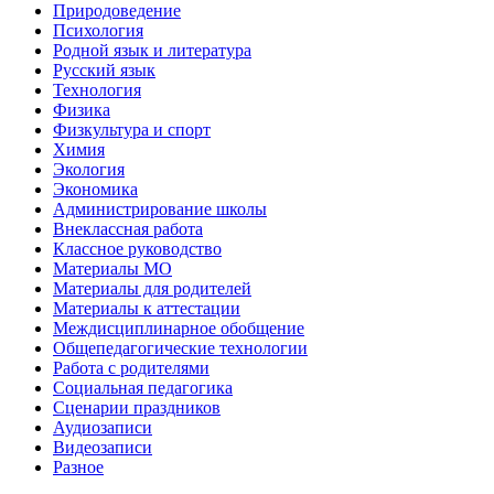
Природоведение
Психология
Родной язык и литература
Русский язык
Технология
Физика
Физкультура и спорт
Химия
Экология
Экономика
Администрирование школы
Внеклассная работа
Классное руководство
Материалы МО
Материалы для родителей
Материалы к аттестации
Междисциплинарное обобщение
Общепедагогические технологии
Работа с родителями
Социальная педагогика
Сценарии праздников
Аудиозаписи
Видеозаписи
Разное