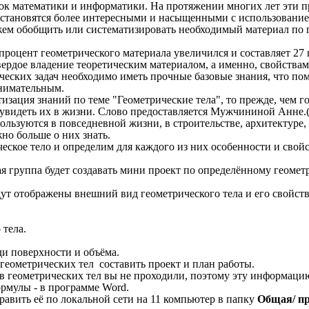
ок математики и информатики. На протяжении многих лет эти п
и становятся более интересными и насыщенными с использован
ем обобщить или систематизировать необходимый материал по 
процент геометрического материала увеличился и составляет 27 
вердое владение теоретическим материалом, а именно, свойства
ческих задач необходимо иметь прочные базовые знания, что по
внимательным.
изация знаний по теме "Геометрические тела", то прежде, чем г
о увидеть их в жизни. Слово предоставляется Мужчининой Анне.
льзуются в повседневной жизни, в строительстве, архитектуре, 
но больше о них знать.
ское тело и определим для каждого из них особенности и свойс
ая группа будет создавать мини проект по определённому геомет
ут отображены внешний вид геометрического тела и его свойства
 тела.
и поверхности и объёма.
 геометрических тел составить проект и план работы.
в геометрических тел вы не проходили, поэтому эту информацию
ормулы - в программе Word.
равить её по локальной сети на 11 компьютер в папку
Общая/ пр