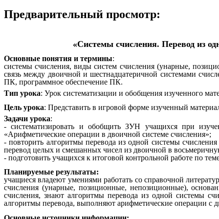
Предварительный просмотр:
«Системы счисления. Перевод из од
Основные понятия и термины
:
системы счисления, виды систем счисления (унарные, позицио
связь между двоичной и шестнадцатеричной системами счисл
ПК, программное обеспечение ПК.
Тип урока
: Урок систематизации и обобщения изученного мат
Цель урока
: Представить в игровой форме изученный материа
Задачи урока
:
- систематизировать и обобщить ЗУН учащихся при изуче
«Арифметические операции в двоичной системе счисления»;
- повторить алгоритмы перевода из одной системы счисления
перевод целых и смешанных чисел из двоичной в восьмеричну
- подготовить учащихся к итоговой контрольной работе по те
Планируемые результаты:
учащиеся владеют умениями работать со справочной литерат
счисления (унарные, позиционные, непозиционные), основа
счисления, знают алгоритмы перевода из одной системы сч
алгоритмы перевода, выполняют арифметические операции с д
Основные источники информации: