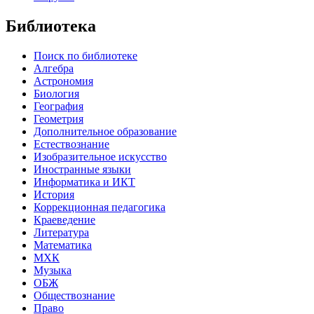
Библиотека
Поиск по библиотеке
Алгебра
Астрономия
Биология
География
Геометрия
Дополнительное образование
Естествознание
Изобразительное искусство
Иностранные языки
Информатика и ИКТ
История
Коррекционная педагогика
Краеведение
Литература
Математика
МХК
Музыка
ОБЖ
Обществознание
Право