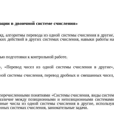
ации в двоичной системе счисления»
яд, алгоритмы перевода из одной системы счисления в другие,
их действий в других системах счисления, навыки работы на
ью подготовки к контрольной работе.
, «Перевод чисел из одной системы счисления в другие»,
чной системы счисления, перевод дробных и смешанных чисел,
еперечисленными понятиями «Системы счисления, виды систем
т различие между позиционными и непозиционными системами
ные числа из одной системы счисления в другие, используя
ных системах счисления, занимательные задачи.