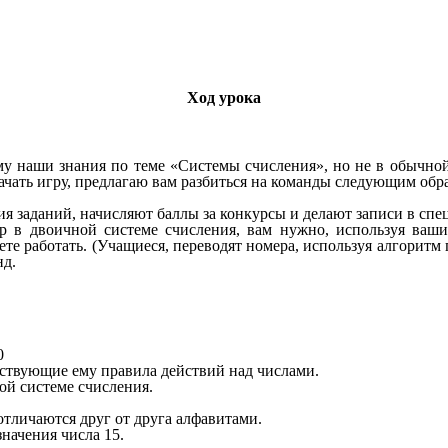
Ход урока
у наши знания по теме «Системы счисления», но не в обычной ф
начать игру, предлагаю вам разбиться на команды следующим об
ия заданий, начисляют баллы за конкурсы и делают записи в спе
р в двоичной системе счисления, вам нужно, используя ваши
ете работать. (Учащиеся, переводят номера, используя алгоритм 
нд.
0
тствующие ему правила действий над числами.
ой системе счисления.
тличаются друг от друга алфавитами.
начения числа 15.