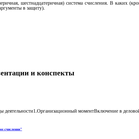
ричная, шестнадцатеричная) система счисления. В каких (кро
аргументы в защиту).
езентации и конспекты
 деятельности1.Организационный моментВключение в деловой р
ме счисления"