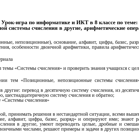
Урок-игра по информатике и ИКТ в 8 классе по теме:
ной системы счисления в другие, арифметические опер
нные, непозиционные), основание, алфавит, цифра, базис, разр
ения, особенности двоичной арифметики, правила арифметическ
ериала
л темы «Системы счисления» и проверить знания учащихся с цел
нии тем «Позиционные, непозиционные системы счисления»
 в другие: перевод в десятичную систему счисления, из десяти
ю, шестнадцатеричную систему счисления и обратно;
ме «Системы счисления»
урой, принимать решения в нестандартной ситуации, всеми выш
ние, алфавит, цифра, базис, разряд» и оперируют ими; знаю
исления в другие, умеют переводить целые, дробные и смешан
воичными числами, решают примеры и задачи в других позицион