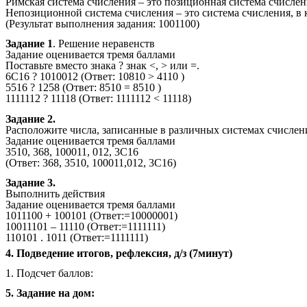
Римская система счисления – это позиционная система счислен
Непозиционной система счисления – это система счисления, в 
(Результат выполнения задания: 1001100)
Задание 1
. Решение неравенств
Задание оценивается тремя баллами
Поставьте вместо знака ? знак <, > или =.
6С16 ? 1010012 (Ответ: 10810 > 4110 )
5516 ? 1258 (Ответ: 8510 = 8510 )
1111112 ? 11118 (Ответ: 1111112 < 11118)
Задание 2.
Расположите числа, записанные в различных системах счислени
Задание оценивается тремя баллами
3510, 368, 100011, 012, 3C16
(Ответ: 368, 3510, 100011,012, 3C16)
Задание 3.
Выполнить действия
Задание оценивается тремя баллами
1011100 + 100101 (Ответ:=10000001)
10011101 – 11110 (Ответ:=1111111)
110101 . 1011 (Ответ:=1111111)
4. Подведение итогов, рефлексия, д/з (7минут)
1. Подсчет баллов:
5. Задание на дом: