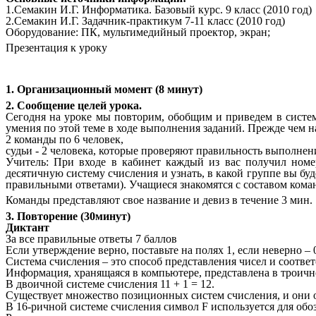
1.Семакин И.Г. Информатика. Базовый курс. 9 класс (2010 год)
2.Семакин И.Г. Задачник-практикум 7-11 класс (2010 год)
Оборудование: ПК, мультимедийный проектор, экран;
Презентация к уроку
1. Организационный момент (8 минут)
2. Сообщение целей урока.
Сегодня на уроке мы повторим, обобщим и приведем в систем
умения по этой теме в ходе выполнения заданий. Прежде чем 
2 команды по 6 человек,
судьи - 2 человека, которые проверяют правильность выполнен
Учитель: При входе в кабинет каждый из вас получил номе
десятичную систему счисления и узнать, в какой группе вы буд
правильными ответами). Учащиеся знакомятся с составом кома
Команды представляют свое название и девиз в течение 3 мин.
3. Повторение (30минут)
Диктант
За все правильные ответы 7 баллов
Если утверждение верно, поставьте на полях 1, если неверно – 
Система счисления – это способ представления чисел и соотве
Информация, хранящаяся в компьютере, представлена в троичн
В двоичной системе счисления 11 + 1 = 12.
Существует множество позиционных систем счисления, и они о
В 16-ричной системе счисления символ F используется для обоз