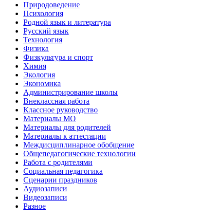
Природоведение
Психология
Родной язык и литература
Русский язык
Технология
Физика
Физкультура и спорт
Химия
Экология
Экономика
Администрирование школы
Внеклассная работа
Классное руководство
Материалы МО
Материалы для родителей
Материалы к аттестации
Междисциплинарное обобщение
Общепедагогические технологии
Работа с родителями
Социальная педагогика
Сценарии праздников
Аудиозаписи
Видеозаписи
Разное