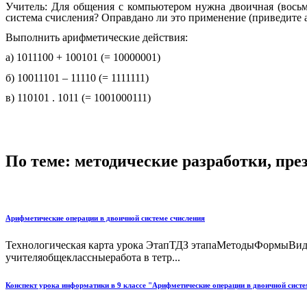
Учитель: Для общения с компьютером нужна двоичная (восьме
система счисления? Оправдано ли это применение (приведите 
Выполнить арифметические действия:
а) 1011100 + 100101 (= 10000001)
б) 10011101 – 11110 (= 1111111)
в) 110101 . 1011 (= 1001000111)
По теме: методические разработки, пр
Арифметические операции в двоичной системе счисления
Технологическая карта урока ЭтапТДЗ этапаМетодыФормыВиды
учителяобщеклассныеработа в тетр...
Конспект урока информатики в 9 классе "Арифметические операции в двоичной систе