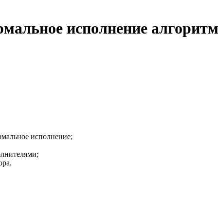
рмальное исполнение алгоритм
рмальное исполнение;
олнителями;
ора.