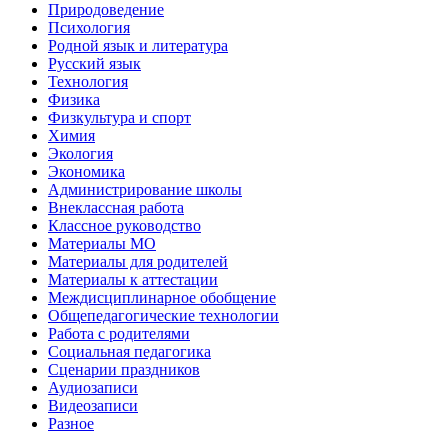
Природоведение
Психология
Родной язык и литература
Русский язык
Технология
Физика
Физкультура и спорт
Химия
Экология
Экономика
Администрирование школы
Внеклассная работа
Классное руководство
Материалы МО
Материалы для родителей
Материалы к аттестации
Междисциплинарное обобщение
Общепедагогические технологии
Работа с родителями
Социальная педагогика
Сценарии праздников
Аудиозаписи
Видеозаписи
Разное