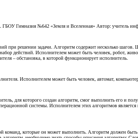
. ГБОУ Гимназия №642 «Земля и Вселенная» Автор: учитель и
вий при решении задачи. Алгоритм содержит несколько шагов. Ш
абор действий. Исполнителем может быть человек, робот, живо
ителя – обстановка, в которой функционирует исполнитель.
лнителя. Исполнителем может быть человек, автомат, компьютер
тель, для которого создан алгоритм, смог выполнить его и пол
операционной системы. Исполнителем этих алгоритмов является
 команд, которые он может выполнить. Алгоритм должен быть п
ить алгоритм, необходимо знать способы описания алгоритма: 