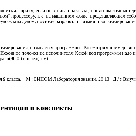
ить алгоритм, если он записан на языке, понятном компьютер
тном" процессору, т. е. на машинном языке, представляющем соб
 трудоемким делом, поэтому разработаны языки программирован
ммирования, называется программой . Рассмотрим пример: возь
0 ). Исходное положение исполнителя: Какой код программы надо
раво(90 0 ) вперед(1см)
9 класса. – М.: БИНОМ Лаборатория знаний, 20 13 . Д / з Выуч
езентации и конспекты