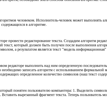
горитмов человеком. Исполнитель-человек может выполнять алг
, содержащихся в алгоритме.
оре провести редактирование текста. Создадим алгоритм редакти
ый текст, который должен быть получен после выполнения алгор
волом, а результатом является текст "модель информационная" 
стовом редакторе выполнить над ним определенную последовател
о необходимо записать алгоритм с использованием формальной мо
содержащих определенное количество символов (наш текст содер
оторый понятен пользователю компьютера: 1. Выделить символы с
 4. Вставить вырезанный фрагмент текста. Теперь пользователь 