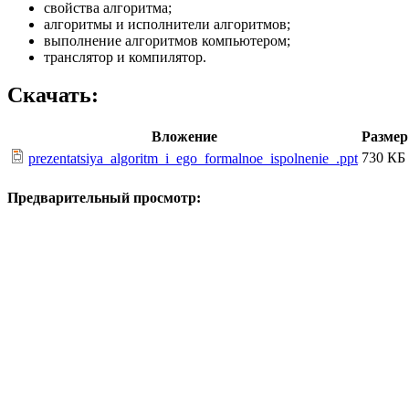
свойства алгоритма;
алгоритмы и исполнители алгоритмов;
выполнение алгоритмов компьютером;
транслятор и компилятор.
Скачать:
Вложение
Размер
730 КБ
prezentatsiya_algoritm_i_ego_formalnoe_ispolnenie_.ppt
Предварительный просмотр: