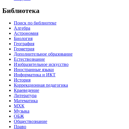
Библиотека
Поиск по библиотеке
Алгебра
Астрономия
Биология
География
Геометрия
Дополнительное образование
Естествознание
Изобразительное искусство
Иностранные языки
Информатика и ИКТ
История
Коррекционная педагогика
Краеведение
Литература
Математика
МХК
Музыка
ОБЖ
Обществознание
Право