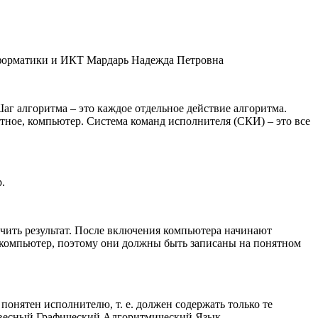
нформатики и ИКТ Мардарь Надежда Петровна
аг алгоритма – это каждое отдельное действие алгоритма.
тное, компьютер. Система команд исполнителя (СКИ) – это все
.
учить результат. После включения компьютера начинают
 компьютер, поэтому они должны быть записаны на понятном
онятен исполнителю, т. е. должен содержать только те
Словесный Графический Алгоритмический Язык