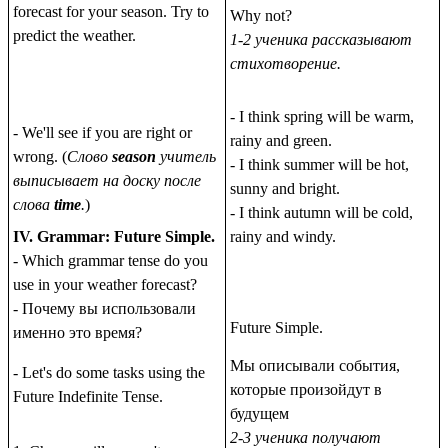
forecast for your season. Try to
Why not?
predict the weather.
1-2 ученика рассказывают
стихотворение.
- I think spring will be warm,
- We'll see if you are right or
rainy and green.
wrong. (
Слово
season
учитель
- I think summer will be hot,
выписывает нa доску после
sunny and bright.
слова
time
.
)
- I think autumn will be cold,
IV. Grammar: Future Simple.
rainy and windy.
- Which grammar tense do you
use in your weather forecast?
- Почему вы использовали
Future Simple.
именно это время?
Мы описывали события,
- Let's do some tasks using the
которые произойдут в
Future Indefinite Tense.
будущем
2-3 ученика получают