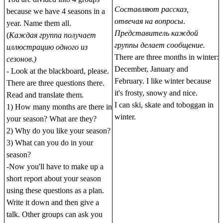
Составляют рассказ,
because we have 4 seasons in a
отвечая на вoпpocы
.
year. Name them all.
Представитель каждой
(
Каждая группа получает
группы делает сообщение.
иллюстрацию одного из
There are three months in winter:
сезонов.)
December, January and
- Look at the blackboard, please.
February. I like winter because
There are three questions there.
it's frosty, snowy and nice.
Read and translate them.
I can ski, skate and toboggan in
1) How many months are there in
winter.
your season? What are they?
2) Why do you like your season?
3) What can you do in your
season?
-Now you'll have to make up a
short report about your season
using these questions as a plan.
Write it down and then give a
talk. Other groups can ask you