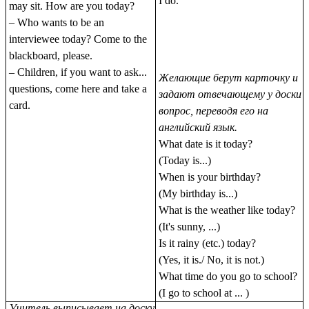
I do
.
may sit. How are you today?
– Who wants to be an
interviewee today? Come to the
blackboard, please.
– Children, if you want to ask...
Желающие берут карточку и
questions, come here and take a
задают отвечающему у доски
card.
вопрос, переводя его на
английский язык.
What date is it today?
(Today is...)
When is your birthday?
(My birthday is...)
What is the weather like today?
(It's sunny, ...)
Is it rainy (etc.) today?
(Yes, it is./ No, it is not.)
What time do you go to school?
(I go to school at ... )
Учитель выписывает на доску