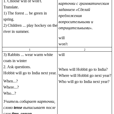
1. Choose will or won't.
карточки c грамматическим
Translate.
заданием «Сделай
1) The forest ... be green in
предложения
spring.
вопросительными и
2) Children ... play hockey on the
отрицательными».
river in summer.
will
won't
1
2
3) Rabbits ... wear warm white
will
coats in winter
2. Ask questions.
When will Hobbit go to India?
Hobbit will go to India next year.
Where will Hobbit go next year?
When...?
Who will go to India next year?
Where...?
Who...?
Учитель собирает карточки,
слово
tense
выписывает после
слов
time, season
.