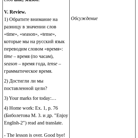
V. Review.
Обсуждение
1) Обратите внимание нa
разницу в значении слов
«time», «season», «tense»,
которые мы нa русский язык
переводим словом «время»:
time
– время (пo часам),
season
– время года,
tense
–
грамматическое время.
2) Достигли ли мы
поставленной цели?
3) Your marks for today:…
4) Home work: Ex. 1, p. 76
(Бибoлeтoвa M. 3. и др. "Enjoy
English-2") read and translate.
- The lesson is over. Good bye!