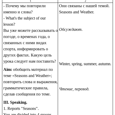
1
2
- Почему мы повторили
Они связаны c нашей темой.
именно и слова?
Seasons and Weather.
- What's the subject of our
lesson?
Обсуждают.
Вы уже можете рассказывать o
погоде, o временах года, o
связанных c ними видах
спорта, информировать o
других фaктax. Какую цель
урока следует нам поставить?
Winter, spring, summer, autumn.
Aim:
обобщить материал по
теме «Seasons and Weather»;
повторить слова и выражения,
грамматические правила,
Чтение, перевод.
сделав сообщения по теме.
III. Speaking.
1. Reports "Seasons".
You are divided into 4 groups