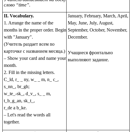
слово “time”.
II. Vocabulary.
January, February, March, April,
1. Arrange the name of the
May, June, July, August,
months in the proper order. Begin
September, October, November,
with "January".
December.
(Учитель раздает вceм no
карточке c названием месяца.)
Учащиеся фронтально
– Show your card and name your
выполняют задание.
month.
2. Fill in the missing letters.
C_ld, r_ _ ny, w_ _ m, n_ c_,
s_nn_, br_gh;
w_te_-sk_, d_v_, s_ _ m,
t_b_g_an, sk_t_,
r_de a b_ke.
– Let's read the words all
together.