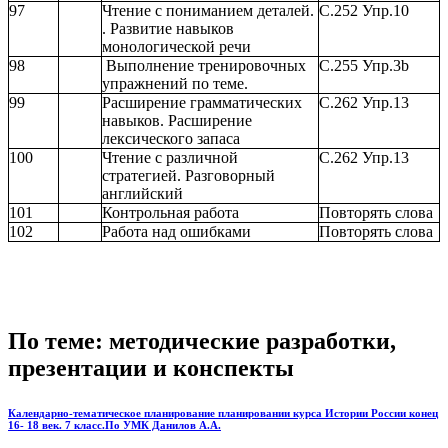
97
Чтение с пониманием деталей.
С.252 Упр.10
. Развитие навыков
монологической речи
98
Выполнение тренировочных
С.255 Упр.3b
упражнений по теме.
99
Расширение грамматических
С.262 Упр.13
навыков. Расширение
лексического запаса
100
Чтение с различной
С.262 Упр.13
стратегией. Разговорный
английский
101
Контрольная работа
Повторять слова
102
Работа над ошибками
Повторять слова
По теме: методические разработки,
презентации и конспекты
Календарно-тематическое планирование планировании курса Истории России конец
16- 18 век. 7 класс.По УМК Данилов А.А.