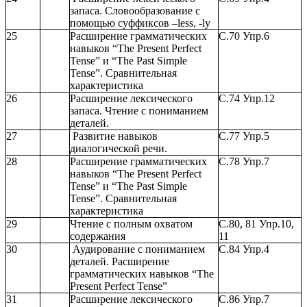
запаса. Словообразование с
помощью суффиксов –less, -ly
25
Расширение грамматических
С.70 Упр.6
навыков “The Present Perfect
Tense” и “The Past Simple
Tense”. Сравнительная
характеристика
26
Расширение лексического
С.74 Упр.12
запаса. Чтение с пониманием
деталей.
27
Развитие навыков
С.77 Упр.5
диалогической речи.
28
Расширение грамматических
С.78 Упр.7
навыков “The Present Perfect
Tense” и “The Past Simple
Tense”. Сравнительная
характеристика
29
Чтение с полным охватом
С.80, 81 Упр.10,
содержания
11
30
Аудирование с пониманием
С.84 Упр.4
деталей. Расширение
грамматических навыков “The
Present Perfect Tense”
31
Расширение лексического
С.86 Упр.7