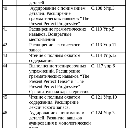
деталей.
40
Аудирование с пониманием
С.108 Упр.3
деталей. Расширение
грамматических навыков “The
Present Perfect Progressive”
41
Расширение грамматических
С.110 Упр.5
навыков. Возвратные
местоимения
42
Расширение лексического
С.113 Упр.11
запаса.
43
Чтение с полным охватом
С.114 Упр.12
содержания.
44
Выполнение тренировочных
С. 117 упр.6
упражнений. Расширение
грамматических навыков “The
Present Perfect Tense” и “The
Present Perfect Progressive”
Сравнительная характеристика
45
Чтение с полным охватом
С.121 Упр.10
содержания. Расширение
лексического запаса.
46
Аудирование с пониманием
С.124 Упр.3
деталей. Развитие навыков
аудирования и монологической