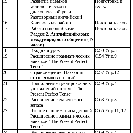
15
Развитие навыков
Подготовка к
монологической и
тесту.
диалогической речи.
Разговорный английский.
16
Контрольная работа
Повторять слова
17
Работа над ошибками
Повторять слова
Раздел 2. Английский-язык
международного общения (17
часов)
18
Вводный урок
С.50 Упр.3
19
Расширение грамматических
С.54 Упр.9
навыков “The Present Perfect
Tense”
20
Страноведение. Названия
С.57 Упр.12
стран, языков и наций
21
Выполнение тренировочных
С.59 Упр.4
упражнений по теме “The
Present Perfect Tense”
22
Расширение лексического
С.63 Упр.8
запаса
23
Чтение с пониманием деталей.
С.65 Упр.11, 12
Расширение грамматических
навыков “The Present Perfect
Tense”
24
Расширение лексического
С.69 Упр.4