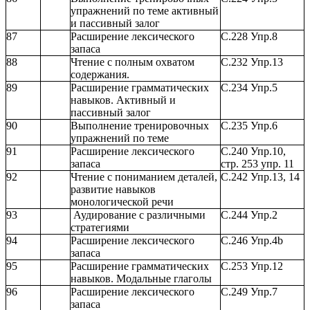
упражнений по теме активный
и пассивный залог
87
Расширение лексического
С.228 Упр.8
запаса
88
Чтение с полным охватом
С.232 Упр.13
содержания.
89
Расширение грамматических
С.234 Упр.5
навыков. Активный и
пассивный залог
90
Выполнение тренировочных
С.235 Упр.6
упражнений по теме
91
Расширение лексического
С.240 Упр.10,
запаса
стр. 253 упр. 11
92
Чтение с пониманием деталей,
С.242 Упр.13, 14
развитие навыков
монологической речи
93
Аудирование с различными
С.244 Упр.2
стратегиями
94
Расширение лексического
С.246 Упр.4b
запаса
95
Расширение грамматических
С.253 Упр.12
навыков. Модальные глаголы
96
Расширение лексического
С.249 Упр.7
запаса