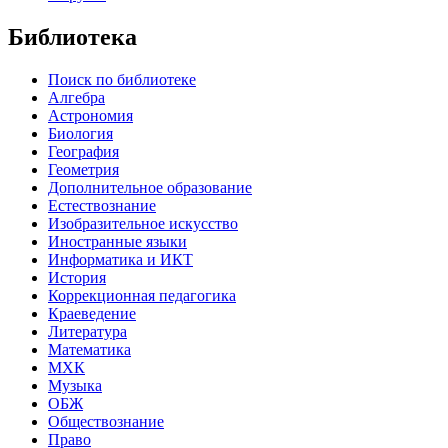
Библиотека
Поиск по библиотеке
Алгебра
Астрономия
Биология
География
Геометрия
Дополнительное образование
Естествознание
Изобразительное искусство
Иностранные языки
Информатика и ИКТ
История
Коррекционная педагогика
Краеведение
Литература
Математика
МХК
Музыка
ОБЖ
Обществознание
Право