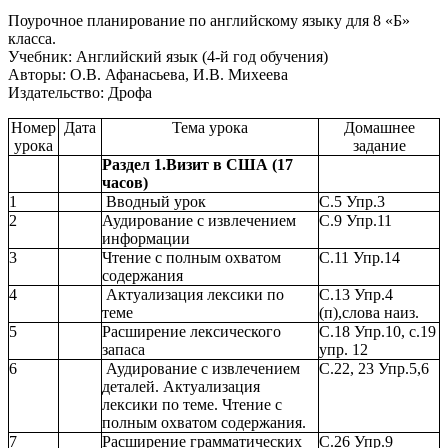
Поурочное планирование по английскому языку для 8 «Б»
класса.
Учебник: Английский язык (4-й год обучения)
Авторы: О.В. Афанасьева, И.В. Михеева
Издательство: Дрофа
Номер
Дата
Тема урока
Домашнее
урока
задание
Раздел 1.Визит в США (17
часов)
1
Вводный урок
С.5 Упр.3
2
Аудирование с извлечением
С.9 Упр.11
информации
3
Чтение с полным охватом
С.11 Упр.14
содержания
4
Актуализация лексики по
С.13 Упр.4
теме
(п),слова наиз.
5
Расширение лексического
С.18 Упр.10, с.19
запаса
упр. 12
6
Аудирование с извлечением
С.22, 23 Упр.5,6
деталей. Актуализация
лексики по теме. Чтение с
полным охватом содержания.
7
Расширение грамматических
С.26 Упр.9