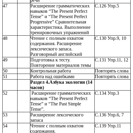
речи
47
Расширение грамматических
С.126 Упр.5
навыков “The Present Perfect
Tense” и “The Present Perfect
Progressive” Сравнительная
характеристика. Выполнение
тренировочных упражнений
48
Чтение с полным охватом
С.130 Упр.9, 10
содержания. Расширение
лексического запаса.
Разговорный английский
49
Подготовка к тесту.
С.131 Упр.11, 12
Повторение материалов темы
50
Контрольная работа
Повторять слова
51
Работа над ошибками
Повторять слова
Раздел 4.Азбука экологии (14
часов)
52
Расширение грамматических
С.134 Упр.3
навыков “The Present Perfect
Tense” и “The Past Simple
Tense”.
53
Расширение лексического
С.136 Упр.6, 7
запаса
54
Чтение с полным охватом
С.139 Упр.11
содержания.