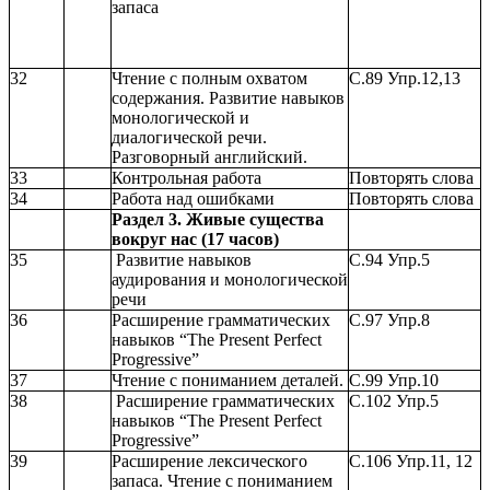
запаса
32
Чтение с полным охватом
С.89 Упр.12,13
содержания. Развитие навыков
монологической и
диалогической речи.
Разговорный английский.
33
Контрольная работа
Повторять слова
34
Работа над ошибками
Повторять слова
Раздел 3. Живые существа
вокруг нас (17 часов)
35
Развитие навыков
С.94 Упр.5
аудирования и монологической
речи
36
Расширение грамматических
С.97 Упр.8
навыков “The Present Perfect
Progressive”
37
Чтение с пониманием деталей.
С.99 Упр.10
38
Расширение грамматических
С.102 Упр.5
навыков “The Present Perfect
Progressive”
39
Расширение лексического
С.106 Упр.11, 12
запаса. Чтение с пониманием