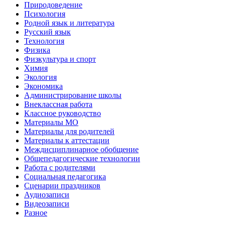
Природоведение
Психология
Родной язык и литература
Русский язык
Технология
Физика
Физкультура и спорт
Химия
Экология
Экономика
Администрирование школы
Внеклассная работа
Классное руководство
Материалы МО
Материалы для родителей
Материалы к аттестации
Междисциплинарное обобщение
Общепедагогические технологии
Работа с родителями
Социальная педагогика
Сценарии праздников
Аудиозаписи
Видеозаписи
Разное