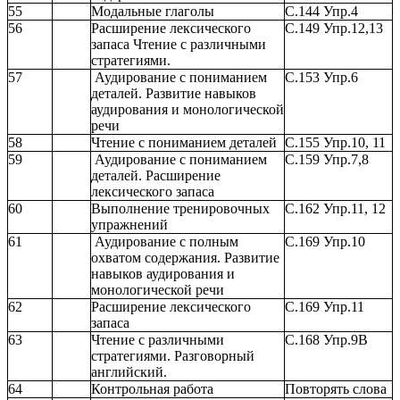
55
Модальные глаголы
С.144 Упр.4
56
Расширение лексического
С.149 Упр.12,13
запаса Чтение с различными
стратегиями.
57
Аудирование с пониманием
С.153 Упр.6
деталей. Развитие навыков
аудирования и монологической
речи
58
Чтение с пониманием деталей
С.155 Упр.10, 11
59
Аудирование с пониманием
С.159 Упр.7,8
деталей. Расширение
лексического запаса
60
Выполнение тренировочных
С.162 Упр.11, 12
упражнений
61
Аудирование с полным
С.169 Упр.10
охватом содержания. Развитие
навыков аудирования и
монологической речи
62
Расширение лексического
С.169 Упр.11
запаса
63
Чтение с различными
С.168 Упр.9B
стратегиями. Разговорный
английский.
64
Контрольная работа
Повторять слова