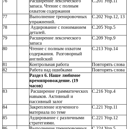
76
Расширение лексического
С.201 Упр.11
запаса. Чтение с полным
охватом содержания
77
Выполнение тренировочных
С.202 Упр.12, 13
упражнений.
78
Аудирование с пониманием
С.205 Упр.5
деталей.
79
Расширение лексического
С.209 Упр.9
запаса
80
Чтение с полным охватом
С.213 Упр.14
содержания. Разговорный
английский
81
Контрольная работа
Повторять слова
82
Работа над ошибками
Повторять слова
Раздел 6. Наше любимое
времяпровождение. (19
часов)
83
Расширение грамматических
С.216 Упр.4
навыков. Активный и
пассивный залог
84
Закрепление изученного
С.221 Упр.11
материала по теме
85
Аудирование с различными
С.221 Упр.12
стратегиями.
86
Выполнение тренировочных
С.224 Упр.5