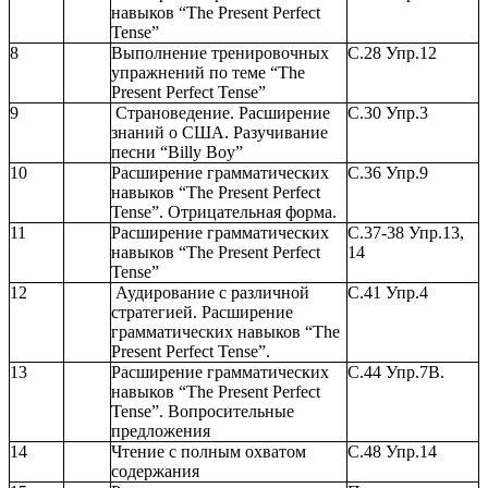
навыков “The Present Perfect
Tense”
8
Выполнение тренировочных
С.28 Упр.12
упражнений по теме “The
Present Perfect Tense”
9
Страноведение. Расширение
С.30 Упр.3
знаний о США. Разучивание
песни “Billy Boy”
10
Расширение грамматических
С.36 Упр.9
навыков “The Present Perfect
Tense”. Отрицательная форма.
11
Расширение грамматических
С.37-38 Упр.13,
навыков “The Present Perfect
14
Tense”
12
Аудирование с различной
С.41 Упр.4
стратегией. Расширение
грамматических навыков “The
Present Perfect Tense”.
13
Расширение грамматических
С.44 Упр.7B.
навыков “The Present Perfect
Tense”. Вопросительные
предложения
14
Чтение с полным охватом
С.48 Упр.14
содержания