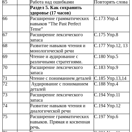
65
Работа над ошибками
Повторять слова
Раздел 5. Как сохранить
здоровье (17 часов)
66
Расширение грамматических
С.173 Упр.4
навыков “The Past Perfect
Tense”
67
Расширение лексического
С.175 Упр.8
запаса
68
Развитие навыков чтения и
С.177 Упр.12, 13
монологической речи
69
Чтение и аудирование с
С.180 Упр.5
различными стратегиями.
70
Расширение лексического
С.183 Упр.9
запаса
71
Чтение с пониманием деталей
С.185 Упр.13,14
72
Аудирование с пониманием
С.188 Упр.4
деталей
73
Расширение лексического
С.194 Упр.11
запаса
74
Развитие навыков чтения и
С.194 Упр.12
диалогической речи
75
Расширение грамматических
С.197 Упр.6
навыков. Прямая и косвенная
речь.