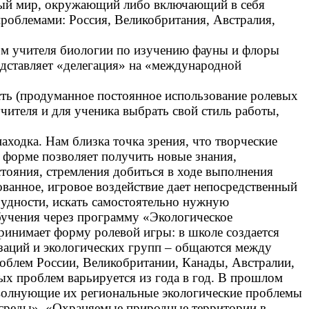
ьный мир, окружающий либо включающий в себя
проблемами: Россия, Великобритания, Австралия,
вом учителя биологии по изучению фауны и флоры
едставляет «делегация» на «международной
ость (продуманное постоянное использование ролевых
ителя и для ученика выбрать свой стиль работы,
аходка. Нам близка точка зрения, что творческие
 форме позволяет получить новые знания,
тояния, стремления добиться в ходе выполнения
ованное, игровое воздействие дает непосредственный
трудности, искать самостоятельно нужную
бучения через программу «Экологическое
ринимает форму ролевой игры: в школе создается
заций и экологических групп – общаются между
облем России, Великобритании, Канады, Австралии,
ых проблем варьируется из года в год. В прошлом
е волнующие их региональные экологические проблемы
 среды», «Охраняемые природные территории в