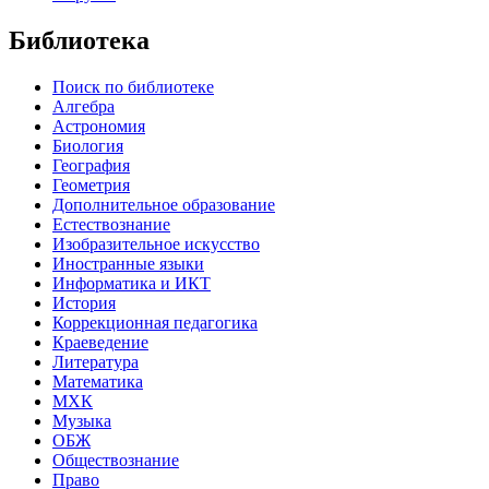
Библиотека
Поиск по библиотеке
Алгебра
Астрономия
Биология
География
Геометрия
Дополнительное образование
Естествознание
Изобразительное искусство
Иностранные языки
Информатика и ИКТ
История
Коррекционная педагогика
Краеведение
Литература
Математика
МХК
Музыка
ОБЖ
Обществознание
Право