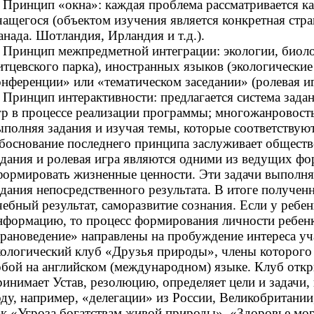
. Принцип «окна»: каждая проблема рассматривается 
чащегося (объектом изучения является конкретная стр
анада. Шотландия, Ирландия и т.д.).
. Принцип межпредметной интеграции: экологии, биоло
итцевского парка), иностранных языков (экологически
онференции» или «тематическом заседании» (ролевая иг
. Принцип интерактивности: предлагается система зада
гр в процессе реализации программы; многожанровость
ыполняя задания и изучая темы, которые соответствую
боснование последнего принципа заслуживает обществен
адания и ролевая игра являются одними из ведущих фо
формировать жизненные ценности. Эти задачи выполняю
адания непосредственного результата. В итоге получе
чебный результат, саморазвитие сознания. Если у ребе
нформацию, то процесс формирования личности ребенк
трановедение» направлены на пробуждение интереса уч
кологический клуб «Друзья природы», члены которого
обой на английском (международном) языке. Клуб отк
ринимает Устав, резолюцию, определяет цели и задачи
оду, например, «делегации» из России, Великобритани
ак «Угроза богатствам живой природы», «Здоровье мо