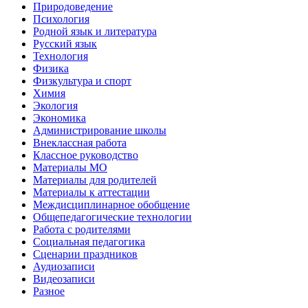
Природоведение
Психология
Родной язык и литература
Русский язык
Технология
Физика
Физкультура и спорт
Химия
Экология
Экономика
Администрирование школы
Внеклассная работа
Классное руководство
Материалы МО
Материалы для родителей
Материалы к аттестации
Междисциплинарное обобщение
Общепедагогические технологии
Работа с родителями
Социальная педагогика
Сценарии праздников
Аудиозаписи
Видеозаписи
Разное