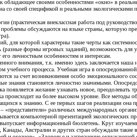
как обладающее своими особенностями «окно» в реал
ана со своей спецификой и реальными экологическими 
гии (практическая внеклассная работа под руководст
е проблемы обсуждаются на языке страны, которую пр
ра).
ний, для которой характерны такие черты как системн
 (разные формы игровых заданий), возможность для уч
т его личностным особенностям и интересам.
ного внимания, т.к. именно здесь заключается наша н
рм учебного процесса. Учебная игра в опосредованной
тся за счет возникновения особо эмоционального сос
нные знания становятся личностно значимыми. Опосред
нка появляется желание узнавать новое, преодолевать 
а происходит на более высоком уровне. Все методы о
ащихся к знанию. С ее первых шагов реализации она п
 – «представители» различных международных органи
рывается компьютерной презентацией экологических пр
, выпускает информационный бюллетень. Круг изучаем
и, Канады, Австралии и других стран обсуждали таки
рей и океанов», «Здоровье и загрязнение окружающей