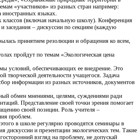
темам «участников» из разных стран например:
а иностранных языках.
х классов (включая начальную школу). Конференция
» и заседания – дискуссии по секциям (каждую
крылась принятием резолюции и обращения ко всем,
толах пройдут по темам «Экологическая цена
емы условий, обеспечивающих ее внедрение. Это
ой творческой деятельности учащегося. Задача
, сбор информации из разных источников, документов
ленный обмен мнениями, целями, суждениями ради
нтаций. Представление своей точки зрения помогает
гащению своей позиции. Роль учителя –
ния проблем.
этого в школе регулярно проводятся семинары в
я дискуссии и презентации экологических тем. Такие
огосторонний взгляд на проблему, не допускай