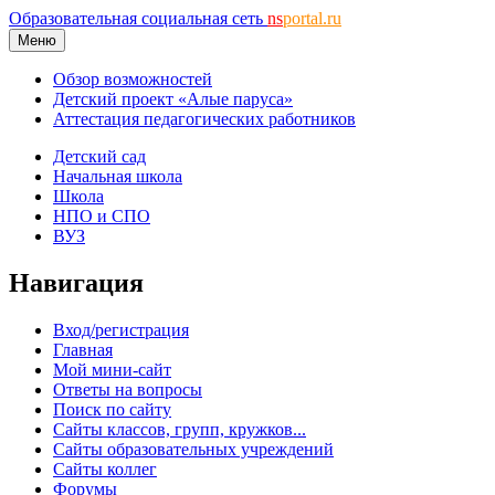
Образовательная социальная сеть
ns
portal.ru
Меню
Обзор возможностей
Детский проект «Алые паруса»
Аттестация педагогических работников
Детский сад
Начальная школа
Школа
НПО и СПО
ВУЗ
Навигация
Вход/регистрация
Главная
Мой мини-сайт
Ответы на вопросы
Поиск по сайту
Сайты классов, групп, кружков...
Сайты образовательных учреждений
Сайты коллег
Форумы