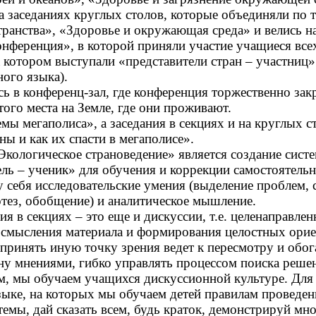
а заседаниях круглых столов, которые объединяли по 
транства», «Здоровье и окружающая среда» и велись н
нференция», в которой приняли участие учащиеся все
на котором выступали «представители стран – участниц
ого языка).
ь в конференц-зал, где конференция торжественно за
того места на Земле, где они проживают.
ы мегаполиса», а заседания в секциях и на круглых с
ы и как их спасти в мегаполисе».
кологическое страноведение» является создание сист
ель – ученик» для обучения и коррекции самостоятельн
 у себя исследовательские умения (выделение проблем
потез, обобщение) и аналитическое мышление.
ия в секциях – это еще и дискуссии, т.е. целенаправ
осмысления материала и формирования целостных орие
 принять иную точку зрения ведет к пересмотру и обо
ну мнениями, гибко управлять процессом поиска реше
, мы обучаем учащихся дискуссионной культуре. Для 
ыке, на которых мы обучаем детей правилам проведени
 темы, дай сказать всем, будь краток, демонстрируй мн