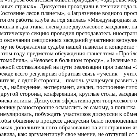
азных странах». Дискуссии проходили в течении года н
Состояние лесов планеты», «Загрязнение водного прос
тогом работы клуба за год явилась «Международная ко
рошла в два этапа: пленарное двухчасовое заседание, 
ематическую секцию проводил преподаватель иностранн
о окончании секционных заседаний участники вернулис
ому не безразлична судьба нашей планеты и конкретно 
 этом году предметом обсуждения станет тема «Проблем
втомобиля», «Человек в большом городе», «Зеленые зон
ажной составляющей на пути реализации программы «Э
режде всего регулярная обратная связь «ученик – учит
чителя, с одной стороны, - помочь учащемуся развить
 т.д., наблюдение, эксперимент, анализ, построение ги
 другой стороны, конференция, круглые столы, заседан
оиска истины. Дискуссия эффективна для творческого 
ченику разносторонне осмыслить ее самому, а попытка
тимулировать, побуждать участников дискуссии к обме
тобы общение в процессе дискуссии было полноценным
амках дополнительного образования на иностранном яз
равила, как: аргументируй свое мнение, не отступай от