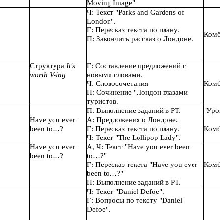
Moving Image"
Ч: Текст "Parks and Gardens of
London".
Г: Пересказ текста по плану.
Комб
П: Закончить рассказ о Лондоне.
Структура
It's
Г: Составление предложений с
worth V-ing
новыми словами.
Ч: Словосочетания
Комб
П: Сочинение "Лондон глазами
туристов.
П: Выполнение заданий в РТ.
Уро
Have you ever
А: Предложения о Лондоне.
been to…?
Г: Пересказ текста по плану.
Комб
Ч: Текст "The Lollipop Lady".
Have you ever
А, Ч: Текст "Have you ever been
been to…?
to…?"
Г: Пересказ текста "Have you ever
Комб
been to…?"
П: Выполнение заданий в РТ.
Ч: Текст "Daniel Defoe".
Г: Вопросы по тексту "Daniel
Defoe".