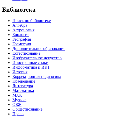
Библиотека
Поиск по библиотеке
Алгебра
Астрономия
Биология
География
Геометрия
Дополнительное образование
Естествознание
Изобразительное искусство
Иностранные языки
Информатика и ИКТ
История
Коррекционная педагогика
Краеведение
Литература
Математика
МХК
Музыка
ОБЖ
Обществознание
Право