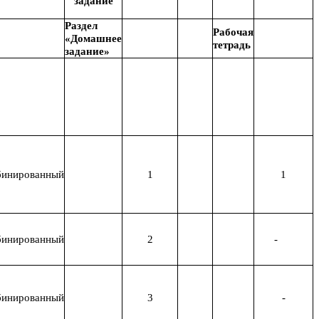
задание
Раздел
Рабочая
«Домашнее
тетрадь
задание»
инированный
1
1
инированный
2
-
инированный
3
-