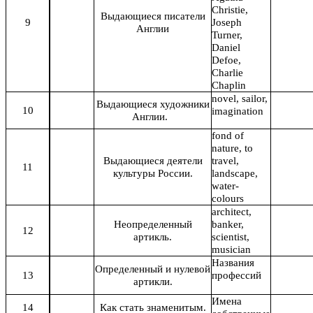
Christie,
Выдающиеся писатели
9
Joseph
Англии
Turner,
Daniel
Defoe,
Charlie
Chaplin
novel, sailor,
Выдающиеся художники
10
imagination
Англии.
fond of
nature, to
Выдающиеся деятели
travel,
11
культуры России.
landscape,
water-
colours
architect,
Неопределенный
banker,
12
артикль.
scientist,
musician
Названия
Определенный и нулевой
13
профессий
артикли.
Имена
14
Как стать знаменитым.