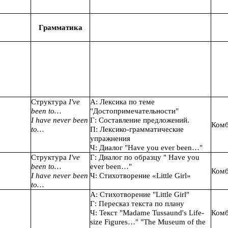
Грамматика
Структура
I've
А: Лексика по теме
been to…
"Достопримечательности"
I have never been
Г: Составление предложений.
Комб
to…
П: Лексико-грамматические
упражнения
Ч: Диалог "Have you ever been…"
Структура
I've
Г: Диалог по образцу " Have you
been to…
ever been…"
Комб
I have never been
Ч: Стихотворение «Little Girl»
to…
А: Стихотворение "Little Girl"
Г: Пересказ текста по плану
Ч: Текст "Madame Tussaund's Life-
Комб
size Figures…" "The Museum of the