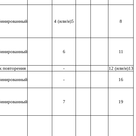
инированный
4 (или/и)5
8
инированный
6
11
к повторения
-
12 (или/и)13
инированный
-
16
инированный
7
19