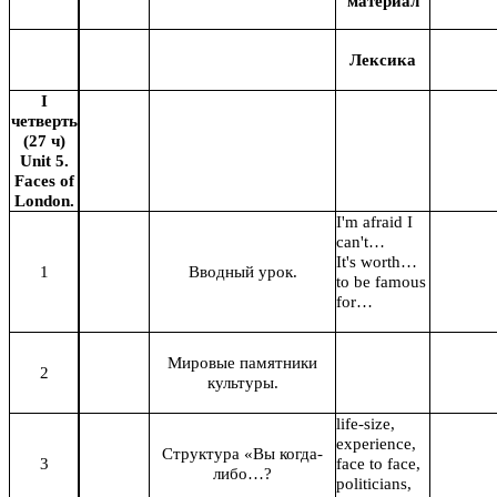
материал
Лексика
I
четверть
(27 ч)
Unit 5.
Faces of
London.
I'm afraid I
can't…
It's worth…
1
Вводный урок.
to be famous
for…
Мировые памятники
2
культуры.
life-size,
experience,
Структура «Вы когда-
3
face to face,
либо…?
politicians,