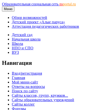
Образовательная социальная сеть
ns
portal.ru
Меню
Обзор возможностей
Детский проект «Алые паруса»
Аттестация педагогических работников
Детский сад
Начальная школа
Школа
НПО и СПО
ВУЗ
Навигация
Вход/регистрация
Главная
Мой мини-сайт
Ответы на вопросы
Поиск по сайту
Сайты классов, групп, кружков...
Сайты образовательных учреждений
Сайты коллег
Форумы