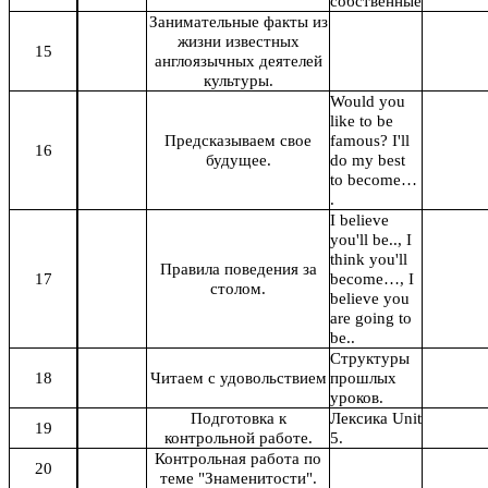
собственные
Занимательные факты из
жизни известных
15
англоязычных деятелей
культуры.
Would you
like to be
Предсказываем свое
famous? I'll
16
будущее.
do my best
to become…
.
I believe
you'll be.., I
think you'll
Правила поведения за
17
become…, I
столом.
believe you
are going to
be..
Структуры
18
Читаем с удовольствием
прошлых
уроков.
Подготовка к
Лексика Unit
19
контрольной работе.
5.
Контрольная работа по
20
теме "Знаменитости".