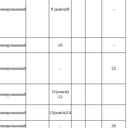
инированный
8 (или/и)9
-
инированный
10
-
инированный
-
22
11(или/и)
инированный
12
инированный
13(или/и)14
инированный
-
26