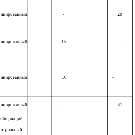
инированный
-
29
инированный
15
-
инированный
16
-
инированный
-
31
бобщающий
онтрольный