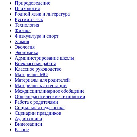
Природоведение
Психология
Родной язык и литература
Русский язык
Технология
Физика
Физкультура и спорт
Химия
Экология
Экономика
Администрирование школы
Внеклассная работа
Классное руководство
Материалы МО
Материалы для родителей
Материалы к аттестации
Междисциплинарное обобщение
Общепедагогические технологии
Работа с родителями
Социальная педагогика
Сценарии праздников
Аудиозаписи
Видеозаписи
Разное