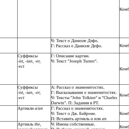
Комб
Ч: Текст о Даниэле Дэфо.
Комб
Г: Рассказ о Даниэле Дефо.
Суффиксы
Г: Описание картин.
-
ist, -ian, -er,
Ч: Текст "Joseph Turner".
-ect
Комб
Суффиксы
А: Рассказ о знаменитостях.
-
ist, -ian, -er,
Г: Высказывания о знаменитостях.
Комб
-ect
Ч: Тексты "John Tolkien" и "Charles
Darwin". П: Задания в РТ.
Артикли
a/an
Г: Рассказ о знаменитостях.
Ч: Текст о Дж. Байроне.
Комб
П: Вставить артикль
a
или
an
Артикль
the,
Ч: Имена собственные.
Комб