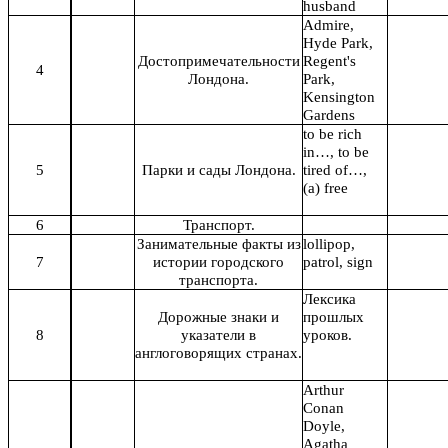
husband
Admire,
Hyde Park,
Достопримечательности
Regent's
4
Лондона.
Park,
Kensington
Gardens
to be rich
in…, to be
5
Парки и сады Лондона.
tired of…,
(a) free
6
Транспорт.
Занимательные факты из
lollipop,
7
истории городского
patrol, sign
транспорта.
Лексика
Дорожные знаки и
прошлых
8
указатели в
уроков.
англоговорящих странах.
Arthur
Conan
Doyle,
Agatha