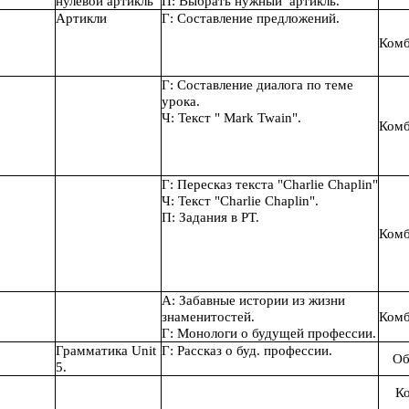
нулевой артикль
П: Выбрать нужный артикль.
Артикли
Г: Составление предложений.
Комб
Г: Составление диалога по теме
урока.
Ч: Текст " Mark Twain".
Комб
Г: Пересказ текста "Charlie Chaplin"
Ч: Текст "Charlie Chaplin".
П: Задания в РТ.
Комб
А: Забавные истории из жизни
знаменитостей.
Комб
Г: Монологи о будущей профессии.
Грамматика Unit
Г: Рассказ о буд. профессии.
О
5.
К