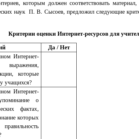
териев, которым должен соответствовать материал
ческих наук П. В. Сысоев, предложил следующие кри
Критерии оценки Интернет-ресурсов для учите
ий
Да / Нет
нном Интернет-
выражения,
укции, которые
 у учащихся?
нном Интернет-
упоминание о
еских фактах,
знание которых
правильность
?