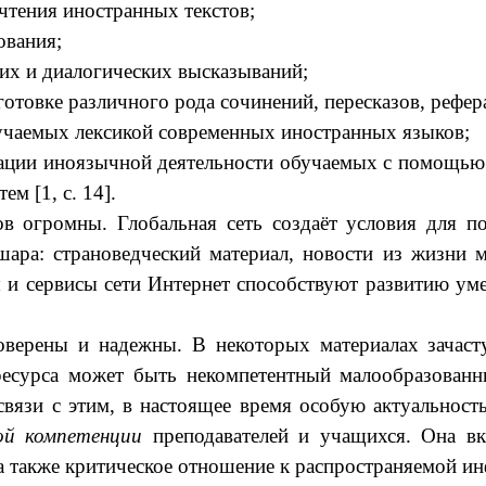
чтения иностранных текстов;
ования;
их и диалогических высказываний;
отовке различного рода сочинений, пересказов, рефер
бучаемых лексикой современных иностранных языков;
ции иноязычной деятельности обучаемых с помощью о
м [1, с. 14].
ов огромны. Глобальная сеть создаёт условия для 
ара: страноведческий материал, новости из жизни м
 и сервисы сети Интернет способствуют развитию ум
оверены и надежны. В некоторых материалах зачаст
ресурса может быть некомпетентный малообразован
вязи с этим, в настоящее время особую актуальност
ой компетенции
преподавателей и учащихся. Она в
 также критическое отношение к распространяемой инф