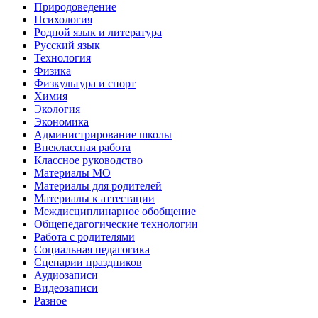
Природоведение
Психология
Родной язык и литература
Русский язык
Технология
Физика
Физкультура и спорт
Химия
Экология
Экономика
Администрирование школы
Внеклассная работа
Классное руководство
Материалы МО
Материалы для родителей
Материалы к аттестации
Междисциплинарное обобщение
Общепедагогические технологии
Работа с родителями
Социальная педагогика
Сценарии праздников
Аудиозаписи
Видеозаписи
Разное