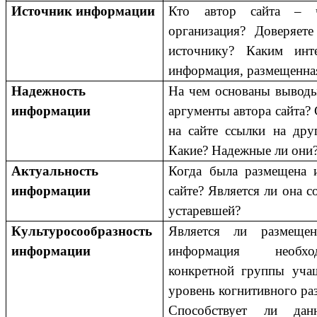
Источник информации
Кто автор сайта – ч
организация? Доверяет
источнику? Каким инт
информация, размещенная
Надежность
На чем основаны вывод
информации
аргументы автора сайта?
на сайте ссылки на дру
Какие? Надежные ли они
Актуальность
Когда была размещена 
информации
сайте? Является ли она 
устаревшей?
Культуросообразность
Является ли размещен
информации
информация необх
конкретной группы учащ
уровень когнитивного ра
Способствует ли дан