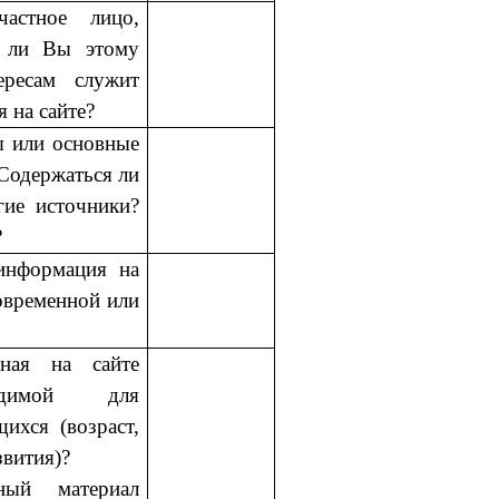
астное лицо,
е ли Вы этому
ересам служит
 на сайте?
ы или основные
 Содержаться ли
гие источники?
?
информация на
современной или
ная на сайте
одимой для
ихся (возраст,
звития)?
ный материал