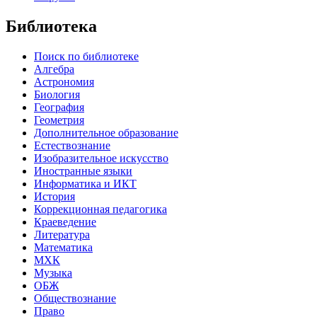
Библиотека
Поиск по библиотеке
Алгебра
Астрономия
Биология
География
Геометрия
Дополнительное образование
Естествознание
Изобразительное искусство
Иностранные языки
Информатика и ИКТ
История
Коррекционная педагогика
Краеведение
Литература
Математика
МХК
Музыка
ОБЖ
Обществознание
Право