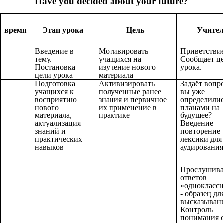
Have you decided about your future?
время
Этап урока
Цель
Учите
Введение в
Мотивировать
Приветствие
тему.
учащихся на
Сообщает ц
Постановка
изучение нового
урока.
цели урока
материала
Подготовка
Активизировать
Задаёт вопр
учащихся к
полученные ранее
вы уже
восприятию
знания и первичное
определилис
нового
их применение в
планами на
материала,
практике
будущее?
актуализация
Введение –
знаний и
повторение
практических
лексики для
навыков
аудирования
Прослушив
ответов
«однокласс
- образец дл
высказыван
Контроль
понимания 