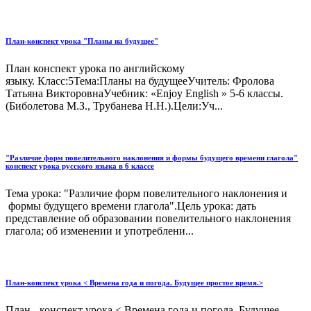
План-конспект урока "Планы на будущее"
План конспект урока по английскому
языку. Класс:5Тема:Планы на будущееУчитель: Фролова
Татьяна ВикторовнаУчебник: «Enjoy English » 5-6 классы.
(Биболетова М.З., Трубанева Н.Н.).Цели:Уч...
"Различие форм повелительного наклонения и формы будущего времени глагола"
конспект урока русского языка в 6 классе
Тема урока: "Различие форм повелительного наклонения и
формы будущего времени глагола".Цель урока: дать
представление об образовании повелительного наклонения
глагола; об изменении и употреблени...
План-конспект урока < Времена года и погода. Будущее простое время.>
План - конспект урока < Времена года и погода. Будущее