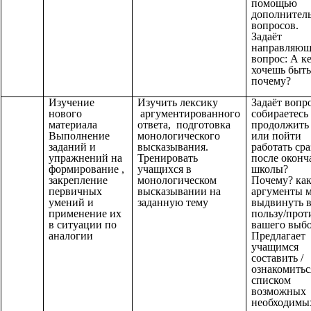
помощью
дополнител
вопросов.
Задаёт
направляю
вопрос: А к
хочешь быть
почему?
Изучение
Изучить лексику
Задаёт вопр
нового
аргументированного
собираетесь
материала
ответа, подготовка
продолжить 
Выполнение
монологического
или пойти
заданий и
высказывания.
работать сра
упражнений на
Тренировать
после оконч
формирование ,
учащихся в
школы?
закрепление
монологическом
Почему? ка
первичных
высказывании на
аргументы 
умений и
заданную тему
выдвинуть 
применение их
пользу/прот
в ситуации по
вашего выб
аналогии
Предлагает
учащимся
составить /
ознакомитьс
списком
возможных
необходимы