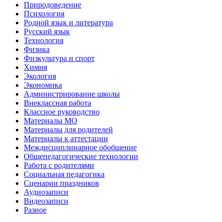
Природоведение
Психология
Родной язык и литература
Русский язык
Технология
Физика
Физкультура и спорт
Химия
Экология
Экономика
Администрирование школы
Внеклассная работа
Классное руководство
Материалы МО
Материалы для родителей
Материалы к аттестации
Междисциплинарное обобщение
Общепедагогические технологии
Работа с родителями
Социальная педагогика
Сценарии праздников
Аудиозаписи
Видеозаписи
Разное