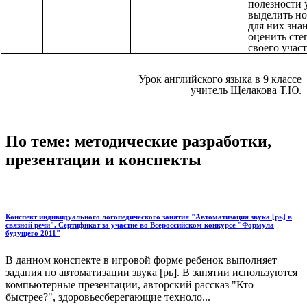
полезности 
выделить но
для них зна
оценить сте
своего участ
Урок английского языка в 9 классе
учитель Щелакова Т.Ю.
По теме: методические разработки,
презентации и конспекты
Конспект индивидуального логопедического занятия "Автоматизация звука [рь] в
связной речи". Сертификат за участие во Всероссийском конкурсе "Формула
будущего 2011"
В данном конспекте в игровой форме ребенок выполняет
задания по автоматизации звука [рь]. В занятии используются
компьютерные презентации, авторский рассказ "Кто
быстрее?", здоровьесберегающие техноло...