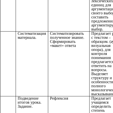
лексических
единиц для
аргументац
своего выбо
составить
предложени
аргументир
выбор.
Систематизация
Систематизировать
Предлагает 
материала.
полученное знание.
с текстом –
Сформировать
образцом. (а
«макет» ответа
визуальная
опора), для
контроля
понимания
предлагаетс
ответить на
вопросы.
Выделяет
структуру и
особенност
полного
монологиче
высказыван
Подведение
Рефлексия
Предлагает
итогов урока.
учащимся
Задание.
определить
степень