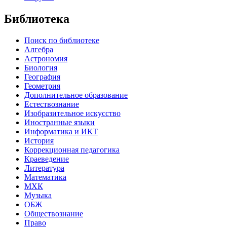
Библиотека
Поиск по библиотеке
Алгебра
Астрономия
Биология
География
Геометрия
Дополнительное образование
Естествознание
Изобразительное искусство
Иностранные языки
Информатика и ИКТ
История
Коррекционная педагогика
Краеведение
Литература
Математика
МХК
Музыка
ОБЖ
Обществознание
Право