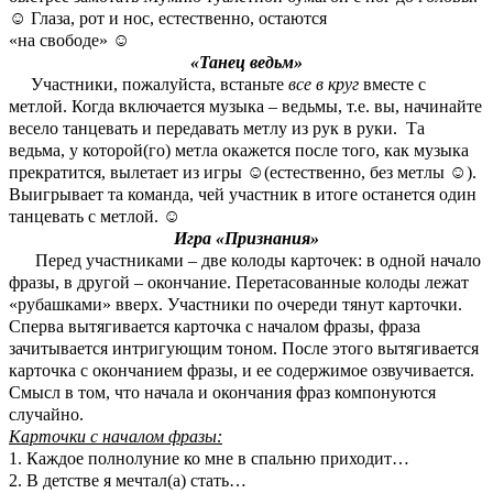
☺
Глаза, рот и нос, естественно, остаются
«на свободе»
☺
«Танец ведьм»
Участники, пожалуйста, встаньте
все в круг
вместе с
метлой. Когда включается музыка – ведьмы, т.е. вы, начинайте
весело танцевать и передавать метлу из рук в руки. Та
ведьма, у которой(го) метла окажется после того, как музыка
прекратится, вылетает из игры
☺
(естественно, без метлы
☺
).
Выигрывает та команда, чей участник в итоге останется один
танцевать с метлой.
☺
Игра «Признания»
Перед участниками – две колоды карточек: в одной начало
фразы, в другой – окончание. Перетасованные колоды лежат
«рубашками» вверх. Участники по очереди тянут карточки.
Сперва вытягивается карточка с началом фразы, фраза
зачитывается интригующим тоном. После этого вытягивается
карточка с окончанием фразы, и ее содержимое озвучивается.
Смысл в том, что начала и окончания фраз компонуются
случайно.
Карточки с началом фразы:
1. Каждое полнолуние ко мне в спальню приходит…
2. В детстве я мечтал(а) стать…