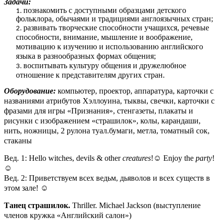
Задачи:
познакомить с доступными образцами детского
фольклора, обычаями и традициями англоязычных стран;
развивать творческие способности учащихся, речевые
способности, внимание, мышление и воображение,
мотивацию к изучению и использованию английского
языка в разнообразных формах общения;
воспитывать культуру общения и дружелюбное
отношение к представителям других стран.
Оборудование:
компьютер, проектор, аппаратура, карточки с
названиями атрибутов Хэллоуина, тыквы, свечки, карточки с
фразами для игры «Признания», стенгазеты, плакаты и
рисунки с изображением «страшилок», колы, карандаши,
нить, ножницы, 2 рулона туал.бумаги, метла, томатный сок,
стаканы
Вед. 1: Hello witches, devils & other
creatures
!
☺
Enjoy the
party
!
☺
Вед. 2: Приветствуем всех ведьм, дьяволов и всех существ в
этом зале!
☺
Танец страшилок.
Thriller. Michael Jackson (выступление
членов кружка «Английский салон»)