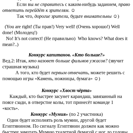
Если вы
не справитесь
с каким-нибудь заданием
,
право
ответить
перейдёт к зрителям
.
☺
Так что,
дорогие зрители
, будьте
внимательны
☺
)
(You are right! (Ты прав!) Very well! (Очень хорошо!) Well
done! (Молодец!)
No! It’s not correct! (Не правильно) Who knows? What does it
mean?..)
Конкурс капитанов. «Кто больше?»
Вед.2: Итак,
кто назовет больше фильмов ужасов?
(звучит
страшная музыка)
А того, кто будет
первым отвечать
, можете решить с
помощью игры «Камень, ножницы, бумага»
☺
)
Конкурс «Хвост чёрта»
Каждый, кто быстрее засунет карандаш, завязанный на
поясе сзади, в отверстие колы, тот принесёт команде 1
«кость».
Конкурс «Мумия»
(по 2 участника)
Один будет исполнять роль мумии, другой будет
Египтянином. По сигналу Египтянин должен как можно
быстрее замотать Мумию туалетной бумагой с ног до головы.