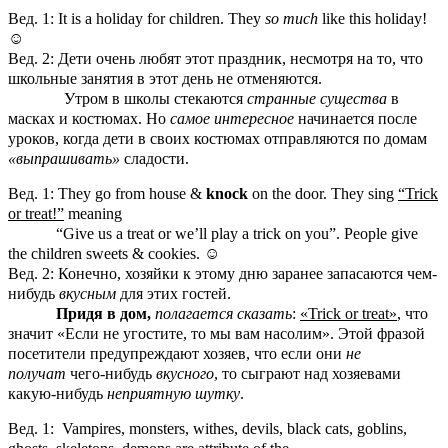
Вед. 1: It is a holiday for children. They
so much
like
this holiday!
☺
Вед. 2: Дети очень любят этот праздник, несмотря на то, что
школьные занятия в этот день не отменяются.
Утром в школы стекаются
странные существа
в
масках и костюмах. Но
самое интересное
начинается после
уроков, когда дети в своих костюмах отправляются по домам
«выпрашивать»
сладости.
Вед. 1: They go from house &
knock
on the door. They sing
“Trick
or treat!”
meaning
“Give us a treat or we’ll play a trick on you”. People give
the children sweets & cookies.
☺
Вед. 2: Конечно, хозяйки к этому дню заранее запасаются чем-
нибудь
вкусным
для этих гостей.
Придя в дом,
полагается сказать
:
«Trick or treat»
, что
значит «Если не угостите, то мы вам насолим». Этой фразой
посетители предупреждают хозяев, что если они
не
получат
чего-нибудь
вкусного
, то сыграют над хозяевами
какую-нибудь
неприятную
шутку
.
Вед. 1: Vampires, monsters, withes, devils, black cats, goblins,