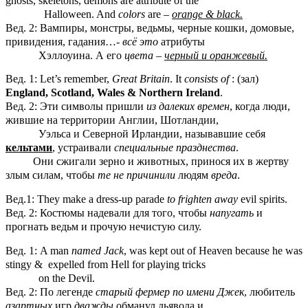
ghosts, skeletons, demons are attribute of the
Halloween. And
colors
are –
orange & black.
Вед. 2: Вампиры, монстры, ведьмы, черные кошки, домовые,
привидения, гадания…-
всё это
атрибуты
Хэллоуина. А его
цвета
–
черный и оранжевый.
Вед. 1: Let’s remember,
Great Britain
. It
consists of
: (зал)
England, Scotland, Wales & Northern Ireland
.
Вед. 2: Эти символы пришли
из далеких времен
, когда люди,
жившие на территории Англии, Шотландии,
Уэльса и Северной Ирландии, называвшие себя
кельтами
, устраивали
специальные празднества
.
Они сжигали зерно и животных, принося их в жертву
злым силам, чтобы
те не причинили
людям
вреда
.
Вед.1: They make a dress-up parade
to frighten away
evil spirits.
Вед. 2: Костюмы надевали для того, чтобы
напугать
и
прогнать ведьм и прочую нечистую силу.
Вед. 1: A man
named Jack
, was kept out of Heaven because he was
stingy & expelled from Hell for playing tricks
on the Devil.
Вед. 2: По легенде
старый фермер по имени Джек
, любитель
азартных
игр
дважды
обманул дьявола и