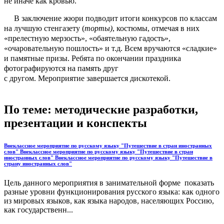
не иначе как кровью.
В заключение жюри подводит итоги конкурсов по классам
на лучшую стенгазету (
торты)
, костюмы, отмечая в них
«прелестную мерзость», «обаятельную гадость»,
«очаровательную пошлость» и т.д. Всем вручаются «сладкие»
и памятные призы. Ребята по окончании праздника
фотографируются на память друг
с другом. Мероприятие завершается дискотекой.
По теме: методические разработки,
презентации и конспекты
Внеклассное мероприятие по русскому языку "Путешествие в стран иностранных
слов" Внеклассное мероприятие по русскому языку "Путешествие в стран
иностранных слов" Внеклассное мероприятие по русскому языку "Путешествие в
страну иностранных слов"
Цель данного мероприятия в занимательной форме показать
разные уровни функционирования русского языка: как одного
из мировых языков, как языка народов, населяющих Россию,
как государственн...