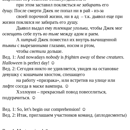
при этом заставил поклясться
не забирать
его
душу.
После смерти Джек не попал ни в рай - из-за
своей порочной жизни, ни в ад – т.к. дьявол еще при
жизни поклялся не забирать его душу.
Дьявол выдал ему
тлеющие угольки
, чтобы Джек мог
освещать
себе путь
во тьме
между адом и раем.
А
хитрый
Джек поместил их внутрь вычищенной
тыквы
с вырезанными глазами, носом и ртом,
чтобы
светили
дольше.
Вед. 1: And nowadays
nobody
is
frighten away
of these
creatures
.
Halloween
is perfect day!
☺
Вед. 2: Сегодня никто не удивляется, увидев на остановке
девушку с кошачьим хвостом, спешащего
на работу «призрака», или встретив на улице или
лифте соседа в маске вампира.
☺
Хэллоуин – прекрасный повод повеселиться,
подурачиться.
☺
Вед. 1: So, let’s begin our comprehension!
☺
Вед. 2: Итак, приглашаем участников команд. (аплодисменты)