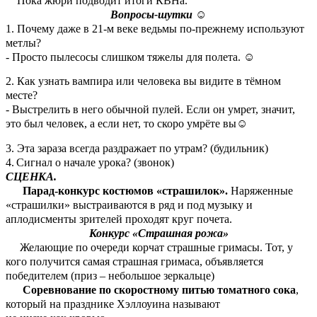
Пока жюри подводит итоги КВНа.
Вопросы-шутки
☺
1. Почему даже в 21-м веке ведьмы по-прежнему используют
метлы?
- Просто пылесосы слишком тяжелы для полета.
☺
2. Как узнать вампира или человека вы видите в тёмном
месте?
- Выстрелить в него обычной пулей. Если он умрет, значит,
это был человек, а если нет, то скоро умрёте вы
☺
3. Эта зараза всегда раздражает по утрам? (будильник)
4.
Сигнал о начале урока? (звонок)
СЦЕНКА.
Парад-конкурс костюмов «страшилок».
Наряженные
«страшилки» выстраиваются в ряд и под музыку и
аплодисменты зрителей проходят круг почета.
Конкурс «Страшная рожа»
Желающие по очереди корчат страшные гримасы. Тот, у
кого получится самая страшная гримаса, объявляется
победителем (приз – небольшое зеркальце)
Соревнование по скоростному питью томатного сока
,
который на празднике Хэллоуина называют