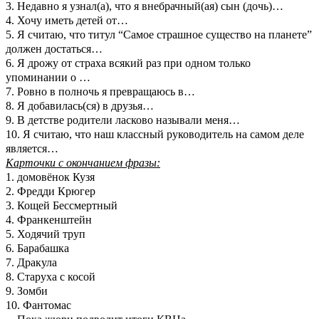
3. Недавно я узнал(а), что я внебрачный(ая) сын (дочь)…
4. Хочу иметь детей от…
5. Я считаю, что титул “Самое страшное существо на планете”
должен достаться…
6. Я дрожу от страха всякий раз при одном только
упоминании о …
7. Ровно в полночь я превращаюсь в…
8. Я добавилась(ся) в друзья…
9. В детстве родители ласково называли меня…
10. Я считаю, что наш классный руководитель на самом деле
является…
Карточки с окончанием фразы:
1. домовёнок Кузя
2. Фредди Крюгер
3. Кощей Бессмертный
4. Франкенштейн
5. Ходячий труп
6. Барабашка
7. Дракула
8. Старуха с косой
9. Зомби
10. Фантомас