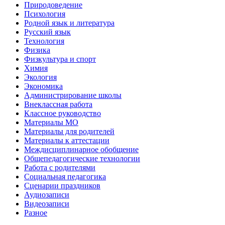
Природоведение
Психология
Родной язык и литература
Русский язык
Технология
Физика
Физкультура и спорт
Химия
Экология
Экономика
Администрирование школы
Внеклассная работа
Классное руководство
Материалы МО
Материалы для родителей
Материалы к аттестации
Междисциплинарное обобщение
Общепедагогические технологии
Работа с родителями
Социальная педагогика
Сценарии праздников
Аудиозаписи
Видеозаписи
Разное