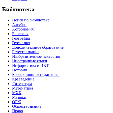
Библиотека
Поиск по библиотеке
Алгебра
Астрономия
Биология
География
Геометрия
Дополнительное образование
Естествознание
Изобразительное искусство
Иностранные языки
Информатика и ИКТ
История
Коррекционная педагогика
Краеведение
Литература
Математика
МХК
Музыка
ОБЖ
Обществознание
Право