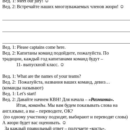
Вед. 1: Meet our jury!
☺
Вед. 2: Встречайте наших многоуважаемых членов жюри!
☺
_______________________________________________________
_______________________________________________________
_______________________________________________________
Вед. 1: Please captains come here.
Вед. 2: Капитаны команд подойдите, пожалуйста. По
традиции, каждый год капитанами команд будут –
11- выпускной класс.
☺
Вед. 1: What are the names of your teams?
Вед. 2: Пожалуйста, названия ваших команд, девиз…
(команды называют)
Вед. 1: Let’s start!
Вед. 2: Давайте начнем КВН! Для начала –
«Разминка».
Итак,
команды
. Мы вам будем показывать слова на
англ.языке, а вы – переводите, ОК?
(по одному участнику подходят, выбирают и переводят слова)
А жюри будет вас оценивать.
☺
За каждый правильный ответ – получаете «кость».