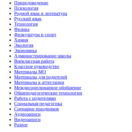
Природоведение
Психология
Родной язык и литература
Русский язык
Технология
Физика
Физкультура и спорт
Химия
Экология
Экономика
Администрирование школы
Внеклассная работа
Классное руководство
Материалы МО
Материалы для родителей
Материалы к аттестации
Междисциплинарное обобщение
Общепедагогические технологии
Работа с родителями
Социальная педагогика
Сценарии праздников
Аудиозаписи
Видеозаписи
Разное