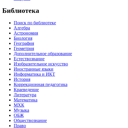
Библиотека
Поиск по библиотеке
Алгебра
Астрономия
Биология
География
Геометрия
Дополнительное образование
Естествознание
Изобразительное искусство
Иностранные языки
Информатика и ИКТ
История
Коррекционная педагогика
Краеведение
Литература
Математика
МХК
Музыка
ОБЖ
Обществознание
Право