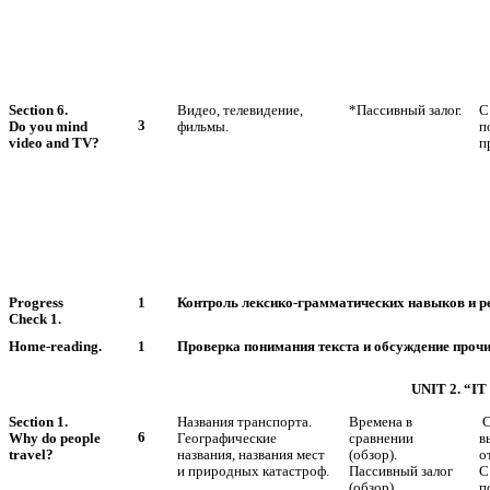
Section 6.
Видео, телевидение,
*Пассивный залог.
С
3
Do you mind
фильмы.
п
video and TV?
п
Progress
1
Контроль лексико-грамматических навыков и реч
Check 1.
Home-reading.
1
Проверка понимания текста и обсуждение прочи
UNIT 2. “
Section 1.
Названия транспорта.
Времена в
С
6
Why do people
Географические
сравнении
в
travel?
названия, названия мест
(обзор).
о
и природных катастроф.
Пассивный залог
С
(обзор).
п