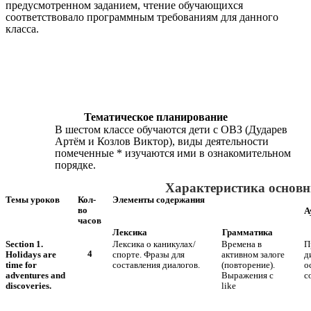
предусмотренном заданием, чтение обучающихся
соответствовало программным требованиям для данного
класса.
Тематическое планирование
В шестом классе обучаются дети с ОВЗ (Дударев
Артём и Козлов Виктор), виды деятельности
помеченные * изучаются ими в ознакомительном
порядке.
Характеристика основны
Темы уроков
Кол-
Элементы содержания
во
А
часов
Лексика
Грамматика
Section 1.
Лексика о каникулах/
Времена в
П
4
Holidays are
спорте. Фразы для
активном залоге
д
time for
составления диалогов.
(повторение).
о
adventures and
Выражения с
с
discoveries.
like