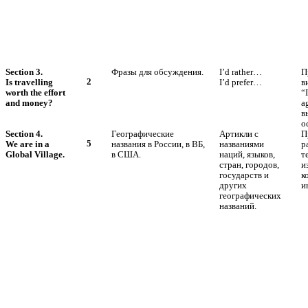
Section 3.
Фразы для обсуждения.
I’d rather…
П
2
Is travelling
I’d prefer…
в
worth the effort
“
and money?
a
в
о
Section 4.
Географические
Артикли с
П
5
We are in a
названия в России, в ВБ,
названиями
р
Global Village.
в США.
наций, языков,
т
стран, городов,
и
государств и
к
других
и
географических
названий.