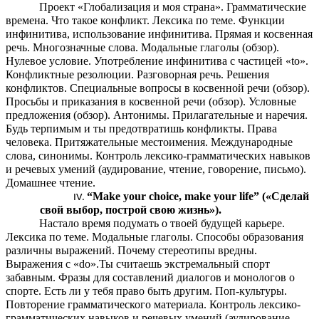
Проект «Глобализация и моя страна». Грамматические
времена. Что такое конфликт. Лексика по теме. Функции
инфинитива, использование инфинитива. Прямая и косвенная
речь. Многозначные слова. Модальные глаголы (обзор).
Нулевое условие. Употребление инфинитива с частицей «to».
Конфликтные резолюции. Разговорная речь. Решения
конфликтов. Специальные вопросы в косвенной речи (обзор).
Просьбы и приказания в косвенной речи (обзор). Условные
предложения (обзор). Антонимы. Прилагательные и наречия.
Будь терпимым и ты предотвратишь конфликты. Права
человека. Притяжательные местоимения. Международные
слова, синонимы. Контроль лексико-грамматических навыков
и речевых умений (аудирование, чтение, говорение, письмо).
Домашнее чтение.
“Make your choice, make your life” («Сделай
свой выбор, построй свою жизнь»).
Настало время подумать о твоей будущей карьере.
Лексика по теме. Модальные глаголы. Способы образования
различны выражений. Почему стереотипы вредны.
Выражения с «do».Ты считаешь экстремальный спорт
забавным
Фразы для составлений диалогов и монологов о
.
спорте. Есть ли у тебя право быть другим. Поп-культуры.
Повторение грамматического материала. Контроль лексико-
грамматических навыков и речевых умений (аудирование,