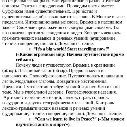
и специальные вопросы. Альтернативные и разделительные
вопросы. Глаголы с предлогами. Проводим время вместе.
Суффиксы имен существительных. Причастия и
существительные, образованные от глаголов. В Москве и за ее
пределами. Интернациональные слова. Времена в пассивном
залоге. Сложные предложения со связующими словами. Ты
возражаешь против телевидения и видео. Контроль лексико-
грамматических навыков и речевых умений (аудирование,
чтение, говорение, письмо). Домашнее чтение.
“It’s a big world! Start travelling now!”
(«Какой огромный мир! Начнем путешествие прямо
сейчас»).
Почему люди путешествуют. Времена в сравнении
(обзор). Пассивный залог (обзор). Предлоги места и
направления. Словообразование. Путешествовать в наши дни
легче. Модальные глаголы. Возвратные местоимения.
Предлоги. Путешествие требует усилий и денег. Лексика по
теме. Мы в глобальной деревне. Географические названия.
Артикли с названиями наций, языков, стран, городов,
государств и других географических названий. Контроль
лексико-грамматических навыков и речевых умений
(аудирование, чтение, говорение, письмо). Домашнее чтение.
“Can we learn to live in Peace?” («Мы можем
научиться жить в мире?»).