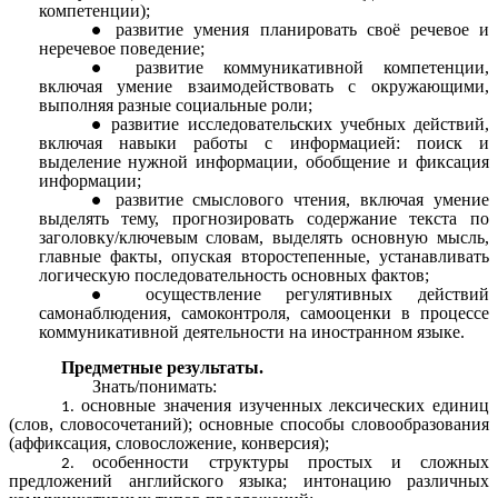
компетенции);
развитие умения планировать своё речевое и
неречевое поведение;
развитие коммуникативной компетенции,
включая умение взаимодействовать с окружающими,
выполняя разные социальные роли;
развитие исследовательских учебных действий,
включая навыки работы с информацией: поиск и
выделение нужной информации, обобщение и фиксация
информации;
развитие смыслового чтения, включая умение
выделять тему, прогнозировать содержание текста по
заголовку/ключевым словам, выделять основную мысль,
главные факты, опуская второстепенные, устанавливать
логическую последовательность основных фактов;
осуществление регулятивных действий
самонаблюдения, самоконтроля, самооценки в процессе
коммуникативной деятельности на иностранном языке.
Предметные результаты.
Знать/понимать:
основные значения изученных лексических единиц
(слов, словосочетаний); основные способы словообразования
(аффиксация, словосложение, конверсия);
особенности структуры простых и сложных
предложений английского языка; интонацию различных