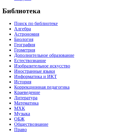
Библиотека
Поиск по библиотеке
Алгебра
Астрономия
Биология
География
Геометрия
Дополнительное образование
Естествознание
Изобразительное искусство
Иностранные языки
Информатика и ИКТ
История
Коррекционная педагогика
Краеведение
Литература
Математика
МХК
Музыка
ОБЖ
Обществознание
Право