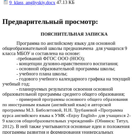
47.13 КБ
9_klass_angliyskiy.docx
Предварительный просмотр:
ПОЯСНИТЕЛЬНАЯ ЗАПИСКА
Программа по английскому языку для основной
общеобразовательной школы предназначена для учащихся 9
класса МБОУ и составлена на основе:
-требований ФГОС ООО (НОО);
- концепции духовно-нравственного воспитания;
- основной образовательной программы школы;
- учебного плана школы;
- годового учебного календарного графика на текущий
учебный год;
- планируемых результатов освоения основной
образовательной программы среднего общего образования;
- примерной программы основного общего образования
по иностранным языкам (английский язык) и авторской
программы М.З. Биболетовой, Н.Н. Трубаневой «Программа
курса английского языка к УМК «Enjoy English» для учащихся 2-
9 классов общеобразовательных учреждений» (Обнинск: Титул,
В ней также учитываются основные идеи и положения
2012).
программы развития и формирования универсальных