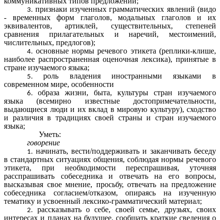
коммуникативных типов предложений;
признаки изученных грамматических явлений (видо
- временных форм глаголов, модальных глаголов и их
эквивалентов, артиклей, существительных, степеней
сравнения прилагательных и наречий, местоимений,
числительных, предлогов);
основные нормы речевого этикета (реплики-клише,
наиболее распространенная оценочная лексика), принятые в
стране изучаемого языка;
роль владения иностранными языками в
современном мире, особенности
образа жизни, быта, культуры стран изучаемого
языка (всемирно известные достопримечательности,
выдающиеся люди и их вклад в мировую культуру), сходство
и различия в традициях своей страны и стран изучаемого
языка;
Уметь:
говорение
начинать, вести/поддерживать и заканчивать беседу
в стандартных ситуациях общения, соблюдая нормы речевого
этикета, при необходимости переспрашивая, уточняя
расспрашивать собеседника и отвечать на его вопросы,
высказывая свое мнение, просьбу, отвечать на предложение
собеседника согласием/отказом, опираясь на изученную
тематику и усвоенный лексико-грамматический материал;
рассказывать о себе, своей семье, друзьях, своих
интересах и планах на будущее, сообщать краткие сведения о