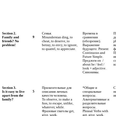
Section 2.
Семья.
Времена в
П
9
Family and
Misunderstan ding, to
сравнении
д
friends? No
cheat, to deserve, to
(обозрение).
p
problem!
betray, to envy, to ignore,
Выражение
в
to quarrel, to appreciate.
будущего: Present
ф
Continuous and
П
Future Simple.
и
Предлоги on /
с
about be / feel /
и
look + adjective.
Синонимы.
Section 3.
Прилагательные для
*Общие и
С
5
Is it easy to live
описания личных
специальные
н
apart from the
качеств человека.
вопросы.
и
family?
To observe, to make a
Альтернативные и
fuss, to escape, unlike,
разделительные
whatever, while.
вопросы.
Фразовые глаголы get,
Phrasal Verbs with
give, work.
get, give, work.