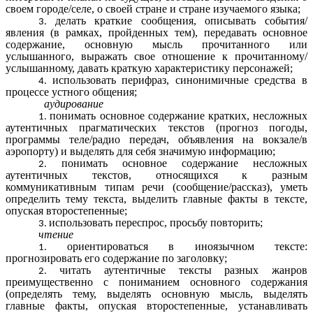
своем городе/селе, о своей стране и стране изучаемого языка;
делать краткие сообщения, описывать события/
явления (в рамках, пройденных тем), передавать основное
содержание, основную мысль прочитанного или
услышанного, выражать свое отношение к прочитанному/
услышанному, давать краткую характеристику персонажей;
использовать перифраз, синонимичные средства в
процессе устного общения;
аудирование
понимать основное содержание кратких, несложных
аутентичных прагматических текстов (прогноз погоды,
программы теле/радио передач, объявления на вокзале/в
аэропорту) и выделять для себя значимую информацию;
понимать основное содержание несложных
аутентичных текстов, относящихся к разным
коммуникативным типам речи (сообщение/рассказ), уметь
определить тему текста, выделить главные факты в тексте,
опуская второстепенные;
использовать переспрос, просьбу повторить;
чтение
ориентироваться в иноязычном тексте:
прогнозировать его содержание по заголовку;
читать аутентичные тексты разных жанров
преимущественно с пониманием основного содержания
(определять тему, выделять основную мысль, выделять
главные факты, опуская второстепенные, устанавливать