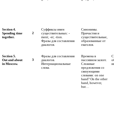
Section 4.
Суффиксы имен
Синонимы.
2
Spending time
существительных:
-
Причастия и
together.
ment; -er; -tion.
существительные,
Фразы для составления
образованные от
диалогов.
глаголов.
Section 5.
Фразы для составления
Времена в
С
3
Out and about
диалогов.
пассивном залоге.
о
in Moscow.
Интернациональные
Сложные
и
слова.
предложения со
связующими
словами: on one
hand? On the other
hand, however,
but…