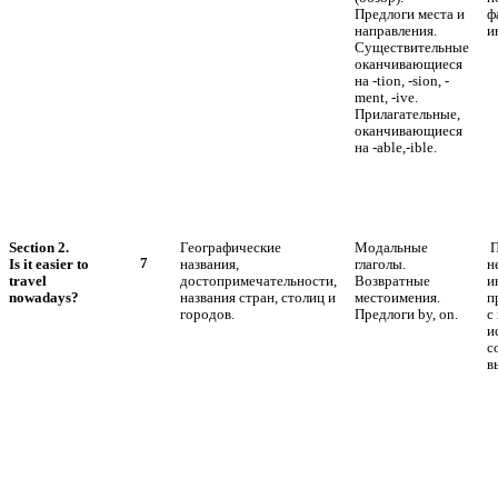
Предлоги места и
ф
направления.
и
Существительные
оканчивающиеся
на -tion, -sion, -
ment, -ive.
Прилагательные,
оканчивающиеся
на -able,-ible.
Section 2.
Географические
Модальные
П
7
Is it easier to
названия,
глаголы.
н
travel
достопримечательности,
Возвратные
и
nowadays?
названия стран, столиц и
местоимения.
п
городов.
Предлоги by, on.
с
и
с
в