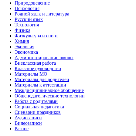
Природоведение
Психология
Родной язык и литература
Русский язык
Технология
Физика
Физкультура и спорт
Химия
Экология
Экономика
Администрирование школы
Внеклассная работа
Классное руководство
Материалы МО
Материалы для родителей
Материалы к аттестации
Междисциплинарное обобщение
Общепедагогические технологии
Работа с родителями
Социальная педагогика
Сценарии праздников
Аудиозаписи
Видеозаписи
Разное