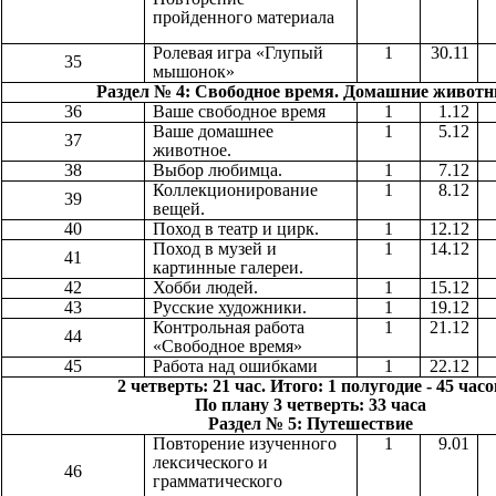
пройденного материала
Ролевая игра «Глупый
1
30.11
35
мышонок»
Раздел № 4: Свободное время. Домашние живо
36
Ваше свободное время
1
1.12
Ваше домашнее
1
5.12
37
животное.
38
Выбор любимца.
1
7.12
Коллекционирование
1
8.12
39
вещей.
40
Поход в театр и цирк.
1
12.12
Поход в музей и
1
14.12
41
картинные галереи.
42
Хобби людей.
1
15.12
43
Русские художники.
1
19.12
Контрольная работа
1
21.12
44
«Свободное время»
45
Работа над ошибками
1
22.12
2 четверть: 21 час. Итого: 1 полугодие - 45 час
По плану 3 четверть: 33 часа
Раздел № 5: Путешествие
Повторение изученного
1
9.01
лексического и
46
грамматического