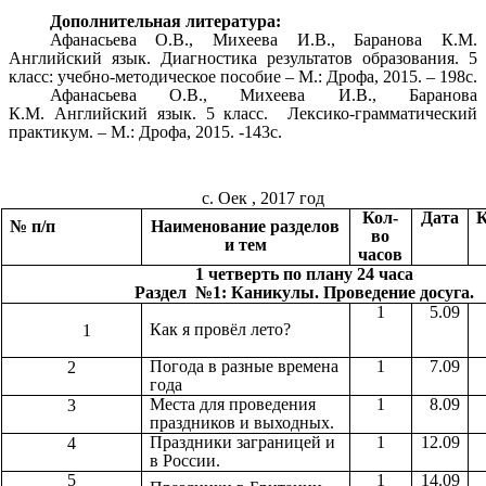
Дополнительная литература:
Афанасьева О.В., Михеева И.В., Баранова К.М.
Английский язык. Диагностика результатов образования. 5
класс: учебно-методическое пособие – М.: Дрофа, 2015. – 198с.
Афанасьева О.В., Михеева И.В., Баранова
К.М.
Английский язык. 5 класс. Лексико-грамматический
практикум. – М.: Дрофа, 2015. -143с.
с. Оек , 2017 год
Кол-
Дата
№ п/п
Наименование разделов
во
и тем
часов
1 четверть по плану 24 часа
Раздел №1: Каникулы. Проведение досуга.
1
5.09
Как я провёл лето?
1
Погода в разные времена
1
7.09
2
года
Места для проведения
1
8.09
3
праздников и выходных.
Праздники заграницей и
1
12.09
4
в России.
5
1
14.09