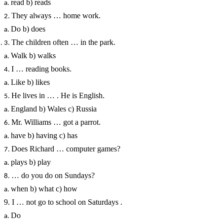
read b) reads
They always … home work.
Do b) does
The children often … in the park.
Walk b) walks
I … reading books.
Like b) likes
He lives in … . He is English.
England b) Wales c) Russia
Mr. Williams … got a parrot.
have b) having c) has
Does Richard … computer games?
plays b) play
… do you do on Sundays?
when b) what c) how
9. I … not go to school on Saturdays .
Do