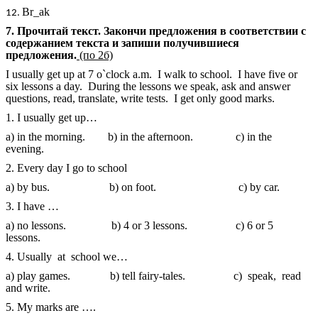
Br_ak
7. Прочитай текст. Закончи предложения в соответствии с
содержанием текста и запиши получившиеся
предложения.
(по 2б)
I usually get up at 7 o`clock a.m. I walk to school. I have five or
six lessons a day. During the lessons we speak, ask and answer
questions, read, translate, write tests. I get only good marks.
1. I usually get up…
a) in the morning. b) in the afternoon. c) in the
evening.
2. Every day I go to school
a) by bus. b) on foot. c) by car.
3. I have …
a) no lessons. b) 4 or 3 lessons. c) 6 or 5
lessons.
4. Usually at school we…
a) play games. b) tell fairy-tales. c) speak, read
and write.
5. My marks are ….