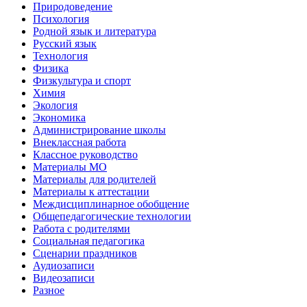
Природоведение
Психология
Родной язык и литература
Русский язык
Технология
Физика
Физкультура и спорт
Химия
Экология
Экономика
Администрирование школы
Внеклассная работа
Классное руководство
Материалы МО
Материалы для родителей
Материалы к аттестации
Междисциплинарное обобщение
Общепедагогические технологии
Работа с родителями
Социальная педагогика
Сценарии праздников
Аудиозаписи
Видеозаписи
Разное