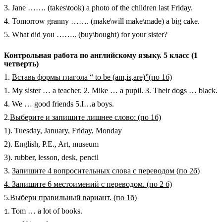
3. Jane ……. (takes\took) a photo of the children last Friday.
4. Tomorrow granny ……. (make\will make\made) a big cake.
5. What did you …….. (buy\bought) for your sister?
Контрольная работа по английскому языку. 5 класс (1
четверть)
1.
Вставь формы глагола “ to be (am,is,are)”(по 1б)
1. My sister … a teacher. 2. Mike … a pupil. 3. Their dogs … black.
4. We … good friends 5.I…a boys.
2.
Выберите и запишите лишнее слово: (по 1б)
1). Tuesday, January, Friday, Monday
2). English, P.E., Art, museum
3). rubber, lesson, desk, pencil
3.
Запишите 4 вопросительных слова с переводом (по 2б)
4. Запишите 6 местоимений с переводом. (по 2 б)
5.
Выбери правильный вариант. (по 1б)
Tom … a lot of books.