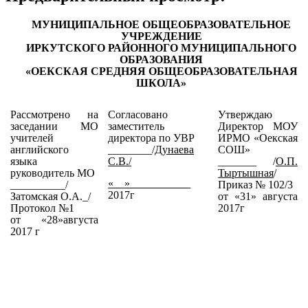
МУНИЦИПАЛЬНОЕ ОБЩЕОБРАЗОВАТЕЛЬНОЕ
УЧРЕЖДЕНИЕ
ИРКУТСКОГО РАЙОННОГО МУНИЦИПАЛЬНОГО
ОБРАЗОВАНИЯ
«ОЕКСКАЯ СРЕДНЯЯ ОБЩЕОБРАЗОВАТЕЛЬНАЯ
ШКОЛА»
Рассмотрено на
Согласовано
Утверждаю
заседании МО
заместитель
Директор МОУ
учителей
директора по УВР
ИРМО «Оекская
английского
________/
Дунаева
СОШ»
языка
С.В./
_______ /
О.П.
руководитель МО
Тыртышная
/
«__»___________
__________/
Приказ № 102/3
2017г
Затомская О.А._/
от «31» августа
Протокол №1
2017г
от «28»августа
2017 г