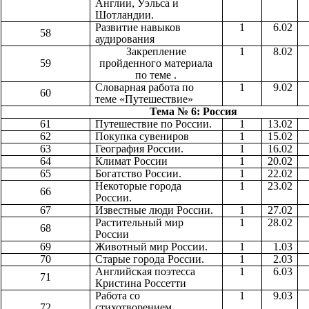
Англии, Уэльса и
Шотландии.
Развитие навыков
1
6.02
58
аудирования
Закрепление
1
8.02
59
пройденного материала
по теме .
Словарная работа по
1
9.02
60
теме «Путешествие»
Тема № 6: Россия
61
Путешествие по России.
1
13.02
62
Покупка сувениров
1
15.02
63
География России.
1
16.02
64
Климат России
1
20.02
65
Богатство России.
1
22.02
Некоторые города
1
23.02
66
России.
67
Известные люди России.
1
27.02
Растительный мир
1
28.02
68
России
69
Животный мир России.
1
1.03
70
Старые города России.
1
2.03
Английская поэтесса
1
6.03
71
Кристина Россетти
Работа со
1
9.03
72
стихотворением