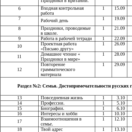
Праздники в Британии.
Входная контрольная
1
15.09
6
работа
7
1
19.09
Рабочий день
Праздники, проводимые
1
21.09
8
в школе.
9
Работа в рабочей тетради
1
22.09
Проектная работа
1
26.09
10
«Письмо другу»
Домашнее чтение «
1
28.09
11
Праздники в мире»
Повторение
1
29.09
12
грамматического
материала
Раздел №2: Семья. Достопримечательности русских г
13
Повседневная жизнь
1
3.10
14
Профессии.
1
5.10
15
Биографии.
1
6.10
16
Интересы и хобби
1
10.10
Взаимоотношения в
1
12.10
17
семье.
18
Твой адрес
1
13.10