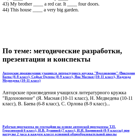
43) My brother ____ a red car. It ____ four doors.
44) This house ____ a very big garden.
По теме: методические разработки,
презентации и конспекты
Авторские произведения учащихся литературного кружка "Вдохновение" (Виктория
Баева (6-8 класс), Софья Орлова (8-9 класс), Яна Масная (10-11 класс), Надежда
Медведева (10-11 класс)
Авторские произведения учащихся литературного кружка
"Вдохновение" (Я. Масная (10-11 класс), Н. Медведева (10-11
класс), В. Баева (6-8 класс), С. Орлова (8-9 класс)...
Рабочая программа по географии на основе авторской программы Т.П.
Герасимовой 6 класс), И.В. Душиной (7 класс), И.И. Бариновой (8-9 классы) при
нагрузке 2 часа в каждом классе основной общеобразовательной школы