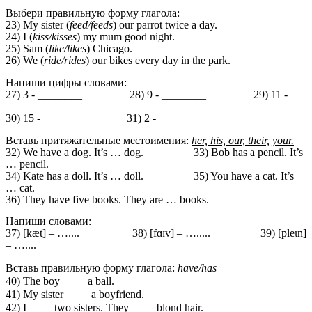
Выбери правильную форму глагола:
23) My sister (
feed/feeds
) our parrot twice a day.
24) I (
kiss/kisses
) my mum good night.
25) Sam (
like/likes
) Chicago.
26) We (
ride/rides
) our bikes every day in the park.
Напиши цифры словами:
27) 3 - ________ 28) 9 - ________ 29) 11 -
_______
30) 15 - _______ 31) 2 - ________
Вставь притяжательные местоимения:
her, his, our, their, your.
32) We have a dog. It’s … dog. 33) Bob has a pencil. It’s
… pencil.
34) Kate has a doll. It’s … doll. 35) You have a cat. It’s
… cat.
36) They have five books. They are … books.
Напиши словами:
37) [kæt] – ….... 38) [fɑɪv] – …..... 39) [pleɩn]
– …....
Вставь правильную форму глагола:
have/has
40) The boy ____ a ball.
41) My sister ____ a boyfriend.
42) I ____ two sisters. They ____ blond hair.