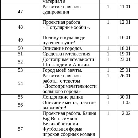
материал а
Развитие навыков
1
11.01
47
аудирования
Проектная работа
1
12.01
48
« Популярные хобби».
Почему и куда люди
1
16.01
49
путешествуют?
50
Описание городов
1
18.01
51
Средства путешествия
1
19.01
Достопримечательности
1
23.01
52
Шотландии и Англии.
53
Город моей мечты.
1
25.01
Развитие навыков
1
26.01
работы с текстом
54
«Достопримечательности
большого города»
55
Лондонские рынки
1
30.01
Описание места, там где
1
1.02
56
вы живёте!
Проектная работа. Башня
1
2.02
Big Ben- символ
Великобритании.
57
Футбольная форма
игроков сборных команд