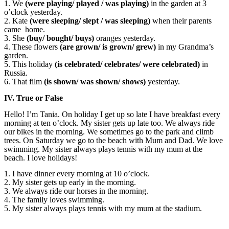
1. We
(were playing/ played / was playing)
in the garden at 3
o’clock yesterday.
2. Kate
(were sleeping/ slept / was sleeping)
when their parents
came home.
3. She
(buy/ bought/ buys)
oranges yesterday.
4. These flowers
(are grown/ is grown/ grew)
in my Grandma’s
garden.
5. This holiday
(is celebrated/ celebrates/ were celebrated)
in
Russia.
6. That film
(is shown/ was shown/ shows)
yesterday.
IV. True or False
Hello! I’m Tania. On holiday I get up so late I have breakfast every
morning at ten o’clock. My sister gets up late too. We always ride
our bikes in the morning. We sometimes go to the park and climb
trees. On Saturday we go to the beach with Mum and Dad. We love
swimming. My sister always plays tennis with my mum at the
beach. I love holidays!
1. I have dinner every morning at 10 o’clock.
2. My sister gets up early in the morning.
3. We always ride our horses in the morning.
4. The family loves swimming.
5. My sister always plays tennis with my mum at the stadium.