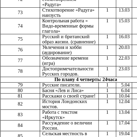
«Радуга»
Стихотворение «Радуга»
1
13.03
73
наизусть
Контрольная работа «
1
15.03
74
Видо-временные формы
глагола»
Русский и британский
1
16.03
75
образ жизни. (сравнение)
Увлечения и хобби
1
20.03
76
(аудирование)
Обозначение времени
1
22.03
77
(игра)
Достопримечательности
1
23.03
78
Русских городов.
По плану 4 четверть: 24часа
79
Русские писатели.
1
5.04
80
Басня «Лев и Лиса»
1
6.04
81
Расскажи о своей стране!
1
10.04
История Лондонских
1
12.04
82
мостов.
Работа с текстом
1
13.04
83
«Иркутск»
Рассуждение о величии
1
17.04
84
России.
Сельская местность в
1
19.04
85