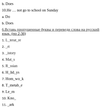
Does
10.He … not go to school on Sunday
Do
Does
6.Вставь пропущенные буквы и переведи слова на русский
язык.
(по 2-3б)
L_terat_re
_rt
_istory
Mat_s
R_ssian
H_lid_ys
Hom_wo_k
T_metab_e
Le_rn
Kno_
_ark