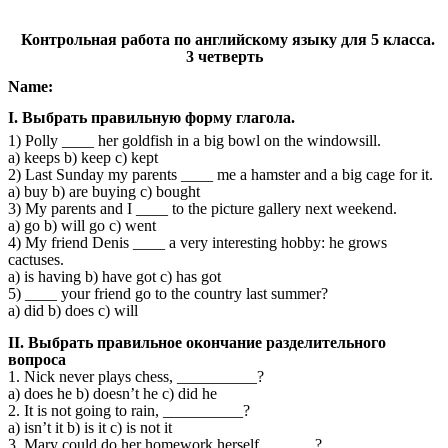
Контрольная работа по английскому языку для 5 класса.
3 четверть
Name:
I. Выбрать правильную форму глагола.
1) Polly ____ her goldfish in a big bowl on the windowsill.
a) keeps b) keep c) kept
2) Last Sunday my parents ____ me a hamster and a big cage for it.
a) buy b) are buying c) bought
3) My parents and I ____ to the picture gallery next weekend.
a) go b) will go c) went
4) My friend Denis ____ a very interesting hobby: he grows
cactuses.
a) is having b) have got c) has got
5) ____ your friend go to the country last summer?
a) did b) does c) will
II. Выбрать правильное окончание разделительного
вопроса
1. Nick never plays chess, __________?
a) does he b) doesn’t he c) did he
2. It is not going to rain, __________?
a) isn’t it b) is it c) is not it
3. Mary could do her homework herself, ______?