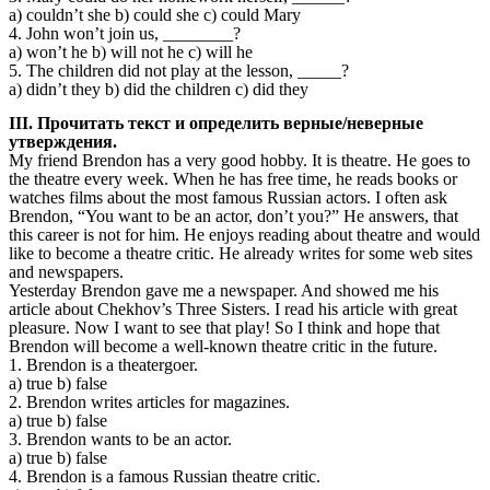
a) couldn’t she b) could she c) could Mary
4. John won’t join us, ________?
a) won’t he b) will not he c) will he
5. The children did not play at the lesson, _____?
a) didn’t they b) did the children c) did they
III. Прочитать текст и определить верные/неверные
утверждения.
My friend Brendon has a very good hobby. It is theatre. He goes to
the theatre every week. When he has free time, he reads books or
watches films about the most famous Russian actors. I often ask
Brendon, “You want to be an actor, don’t you?” He answers, that
this career is not for him. He enjoys reading about theatre and would
like to become a theatre critic. He already writes for some web sites
and newspapers.
Yesterday Brendon gave me a newspaper. And showed me his
article about Chekhov’s Three Sisters. I read his article with great
pleasure. Now I want to see that play! So I think and hope that
Brendon will become a well-known theatre critic in the future.
1. Brendon is a theatergoer.
a) true b) false
2. Brendon writes articles for magazines.
a) true b) false
3. Brendon wants to be an actor.
a) true b) false
4. Brendon is a famous Russian theatre critic.