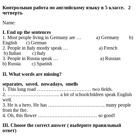
Контрольная работа по английскому языку в 5 классе. 2
четверть
Name:
I. End up the sentences
1. Most people living in Germany are … a) Germany b)
English c) German
2. People in Italy mostly speak … a) French
b) Italian c) Italy
3. People in Russia speak … a) Russian
b) Russia c) Spanish
II. What words are missing?
separates, saved, nowadays, smells
1. This long road …………………………… two fields.
2. ………………………….. a lot of schoolchildren speak English
well.
3. He is a hero. He has …………………………….. many people
from the fire.
4. Oh, this flower ……………………………… so good!
III. Choose the correct answer ( выберите правильный
ответ)