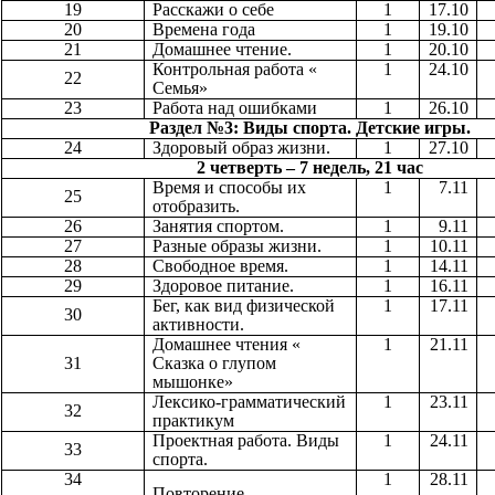
19
Расскажи о себе
1
17.10
20
Времена года
1
19.10
21
Домашнее чтение.
1
20.10
Контрольная работа «
1
24.10
22
Семья»
23
Работа над ошибками
1
26.10
Раздел №3: Виды спорта. Детские игры.
24
Здоровый образ жизни.
1
27.10
2 четверть – 7 недель, 21 час
Время и способы их
1
7.11
25
отобразить.
26
Занятия спортом.
1
9.11
27
Разные образы жизни.
1
10.11
28
Свободное время.
1
14.11
29
Здоровое питание.
1
16.11
Бег, как вид физической
1
17.11
30
активности.
Домашнее чтения «
1
21.11
31
Сказка о глупом
мышонке»
Лексико-грамматический
1
23.11
32
практикум
Проектная работа. Виды
1
24.11
33
спорта.
34
1
28.11
Повторение