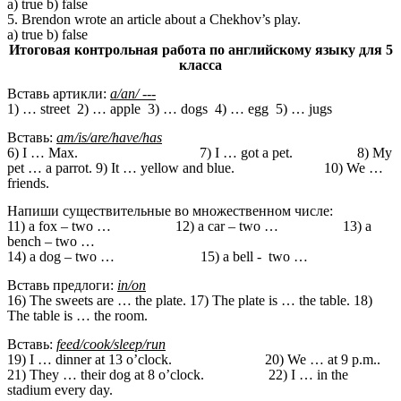
a) true b) false
5. Brendon wrote an article about a Chekhov’s play.
a) true b) false
Итоговая контрольная работа по английскому языку для 5
класса
Вставь артикли:
a/an/ ---
1) … street 2) … apple 3) … dogs 4) … egg 5) … jugs
Вставь:
am/is/are/have/has
6) I … Мах. 7) I … got a pet. 8) My
pet … a parrot. 9) It … yellow and blue. 10) We …
friends.
Напиши существительные во множественном числе:
11) a fox – two … 12) a car – two … 13) a
bench – two …
14) a dog – two … 15) a bell - two …
Вставь предлоги:
in/on
16) The sweets are … the plate. 17) The plate is … the table. 18)
The table is … the room.
Вставь:
feed/cook/sleep/run
19) I … dinner at 13 o’clock. 20) We … at 9 p.m..
21) They … their dog at 8 o’clock. 22) I … in the
stadium every day.