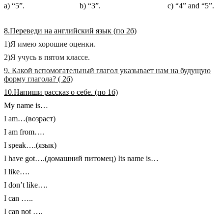
a) “5”. b) “3”. c) “4” and “5”.
8.Переведи на английский язык (по 2б)
1)Я имею хорошие оценки.
2)Я учусь в пятом классе.
9. Какой вспомогательный глагол указывает нам на будущую
форму глагола?
( 2б)
10.Напиши рассказ о себе. (по 1б)
My name is…
I am…(возраст)
I am from….
I speak….(язык)
I have got….(домашний питомец) Its name is…
I like….
I don’t like….
I can …..
I can not ….