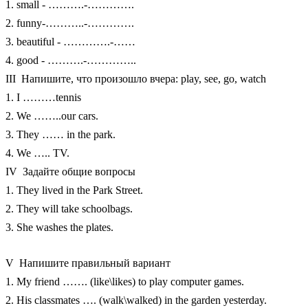
1. small - ……….-………….
2. funny-………..-………….
3. beautiful - ………….-……
4. good - ……….-…………..
III Напишите, что произошло вчера: play, see, go, watch
1. I ………tennis
2. We ……..our cars.
3. They …… in the park.
4. We ….. TV.
IV Задайте общие вопросы
1. They lived in the Park Street.
2. They will take schoolbags.
3. She washes the plates.
V Напишите правильный вариант
1. My friend ……. (like\likes) to play computer games.
2. His classmates …. (walk\walked) in the garden yesterday.