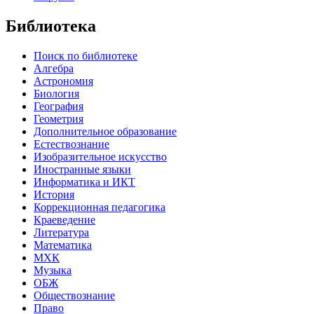
Библиотека
Поиск по библиотеке
Алгебра
Астрономия
Биология
География
Геометрия
Дополнительное образование
Естествознание
Изобразительное искусство
Иностранные языки
Информатика и ИКТ
История
Коррекционная педагогика
Краеведение
Литература
Математика
МХК
Музыка
ОБЖ
Обществознание
Право