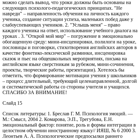
можно сделать вывод, что уроки должны быть основаны на
следующих психолого-педагогических принципах. "Не
навреди" – направленность обучения на личность каждого
ученика, создание ситуации успеха, маленьких побед даже у
слабоуспевающих учеников. 2. "Услышь меня" – право
каждого ученика на ответ, использование учебного диалога на
уроках . 3. "Открой мой мир" – погружение в эмоционально
обогащенную среду: мини-инсценировки, полилоги на уроке,
пословицы и поговорки, стихотворения английских авторов в
качестве фонетико-лексической разминки, инсценировка
сказок и пьес на общешкольных мероприятиях, письма на
английском языке сверстникам за рубежом, мини-сочинения,
проекты, творческие работы, презентации). Хотелось бы
отметить, что формирование мотивации учения у школьников
– процесс длительный, требующий целенаправленной, долгой
и систематической работы со стороны учителя и учащихся.
СПАСИБО ЗА ВНИМАНИЕ!
Слайд 15
Список литературы: 1. Бреслав Г. М. Психология эмоций. —
М.: Смысл, 2004 2. Комарова, Э.П., Трегубова, Е.Н.
эмоциональный фактор: понятие, роль и формы интеграции в
целостном обучении иностранному языку// ИЯШ, № 6 2000 3.
Леонтьев А. А. Психологические предпосылки раннего