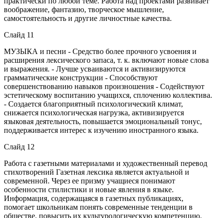
практически по любой теме. Работа над проектами развивает
воображение, фантазию, творческое мышление,
самостоятельность и другие личностные качества.
Слайд 11
МУЗЫКА и песни - Средство более прочного усвоения и
расширения лексического запаса, т. к. включают новые слова
и выражения. - Лучше усваиваются и активизируются
грамматические конструкции - Способствуют
совершенствованию навыков произношения - Содействуют
эстетическому воспитанию учащихся, сплочению коллектива.
- Создается благоприятный психологический климат,
снижается психологическая нагрузка, активизируется
языковая деятельность, повышается эмоциональный тонус,
поддерживается интерес к изучению иностранного языка.
Слайд 12
Работа с газетными материалами и художественный перевод
стихотворений Газетная лексика является актуальной и
современной. Через ее призму учащиеся понимают
особенности стилистики и новые явления в языке.
Информация, содержащаяся в газетных публикациях,
помогает школьникам понять современные тенденции в
обществе, повысить их культурологическую компетенцию.