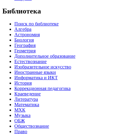
Библиотека
Поиск по библиотеке
Алгебра
Астрономия
Биология
География
Геометрия
Дополнительное образование
Естествознание
Изобразительное искусство
Иностранные языки
Информатика и ИКТ
История
Коррекционная педагогика
Краеведение
Литература
Математика
МХК
Музыка
ОБЖ
Обществознание
Право