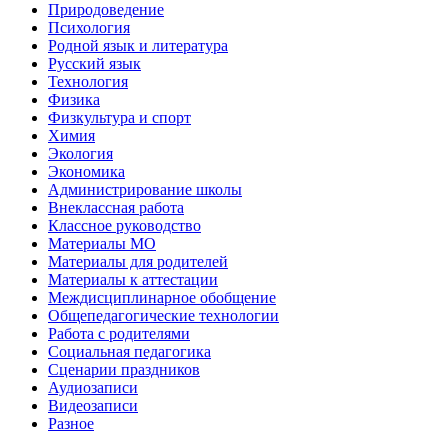
Природоведение
Психология
Родной язык и литература
Русский язык
Технология
Физика
Физкультура и спорт
Химия
Экология
Экономика
Администрирование школы
Внеклассная работа
Классное руководство
Материалы МО
Материалы для родителей
Материалы к аттестации
Междисциплинарное обобщение
Общепедагогические технологии
Работа с родителями
Социальная педагогика
Сценарии праздников
Аудиозаписи
Видеозаписи
Разное