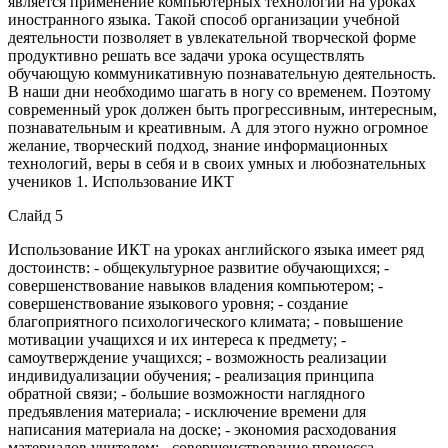
является применение компьютерных технологий на уроках
иностранного языка. Такой способ организации учебной
деятельности позволяет в увлекательной творческой форме
продуктивно решать все задачи урока осуществлять
обучающую коммуникативную познавательную деятельность.
В наши дни необходимо шагать в ногу со временем. Поэтому
современный урок должен быть прогрессивным, интересным,
познавательным и креативным. А для этого нужно огромное
желание, творческий подход, знание информационных
технологий, веры в себя и в своих умных и любознательных
учеников 1. Использование ИКТ
Слайд 5
Использование ИКТ на уроках английского языка имеет ряд
достоинств: - общекультурное развитие обучающихся; -
совершенствование навыков владения компьютером; -
совершенствование языкового уровня; - создание
благоприятного психологического климата; - повышение
мотивации учащихся и их интереса к предмету; -
самоутверждение учащихся; - возможность реализации
индивидуализации обучения; - реализация принципа
обратной связи; - большие возможности наглядного
предъявления материала; - исключение времени для
написания материала на доске; - экономия расходования
материалов учителем; - совершенствование процесса