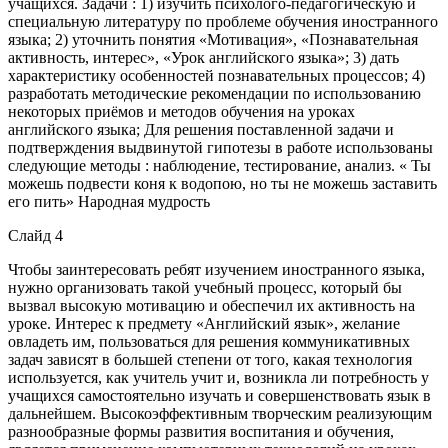
учащихся. Задачи : 1) изучить психолого-педагогическую и
специальную литературу по проблеме обучения иностранного
языка; 2) уточнить понятия «Мотивация», «Познавательная
активность, интерес», «Урок английского языка»; 3) дать
характеристику особенностей познавательных процессов; 4)
разработать методические рекомендации по использованию
некоторых приёмов и методов обучения на уроках
английского языка; Для решения поставленной задачи и
подтверждения выдвинутой гипотезы в работе использованы
следующие методы : наблюдение, тестирование, анализ. « Ты
можешь подвести коня к водопою, но ты не можешь заставить
его пить» Народная мудрость
Слайд 4
Чтобы заинтересовать ребят изучением иностранного языка,
нужно организовать такой учебный процесс, который бы
вызвал высокую мотивацию и обеспечил их активность на
уроке. Интерес к предмету «Английский язык», желание
овладеть им, пользоваться для решения коммуникативных
задач зависят в большей степени от того, какая технология
используется, как учитель учит и, возникла ли потребность у
учащихся самостоятельно изучать и совершенствовать язык в
дальнейшем. Высокоэффективным творческим реализующим
разнообразные формы развития воспитания и обучения,