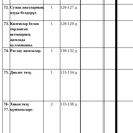
72.
Сузык авазларның
1
126-127 д.
язуда белдерүе.
73.
Килешләр белән
1
128-129 д.
төрләнгән
исемнәрнең
җөмләдә
кулланышы.
74.
Раслау җөмләләр.
1
130-132 д.
75.
Диалог төзү.
1
133-134 д.
76-
Хикәя төзү
2
135-138 д.
77.
күнекмәләре.