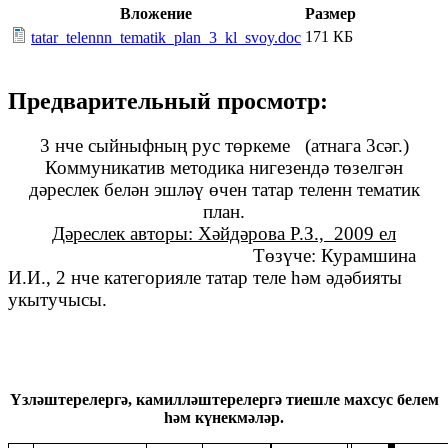
Вложение
Размер
171 КБ
tatar_telennn_tematik_plan_3_kl_svoy.doc
Предварительный просмотр:
3 нче сыйныфның рус төркеме (атнага 3сәг.)
Коммуникатив методика нигезендә төзелгән
дәреслек белән эшләү өчен татар теленн тематик
план.
Дәреслек авторы: Хәйдәрова Р.З., 2009 ел
Төзүче: Курамшина
И.И., 2 нче категорияле татар теле һәм әдәбияты
укытучысы.
Үзләштерелергә, камилләштерелергә тиешле махсус белем
һәм күнекмәләр.