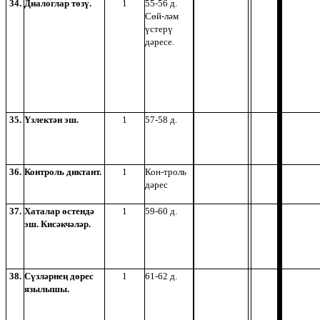
34.
Диалоглар төзү.
1
55-56 д.
Сөй-ләм
үстерү
дәресе.
35.
Үзлектән эш.
1
57-58 д.
36.
Контроль диктант.
1
Кон-троль
дәрес
37.
Хаталар өстендә
1
59-60 д.
эш. Кисәкчәләр.
38.
Сүзләрнең дөрес
1
61-62 д.
язылышы.