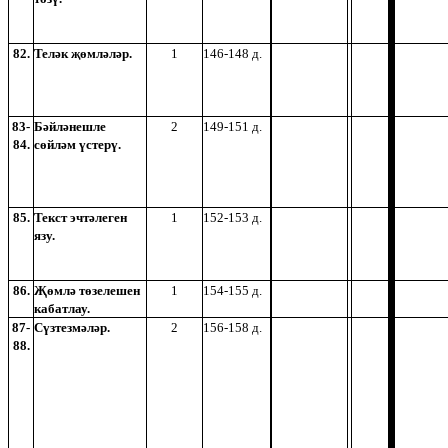
82.
Теләк җөмләләр.
1
146-148 д.
83-
Бәйләнешле
2
149-151 д.
84.
сөйләм үстерү.
85.
Текст эчтәлеген
1
152-153 д.
язу.
86.
Җөмлә төзелешен
1
154-155 д.
кабатлау.
87-
Сүзтезмәләр.
2
156-158 д.
88.