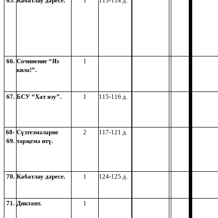
65.
Кабатлау дәресе.
1
113-114 д.
66.
Сочинение “Яз
1
килә!”.
67.
БСУ “Хат язу”.
1
115-116 д.
68-
Сүзтезмәләрне
2
117-121 д.
69.
тәрҗемә итү.
70.
Кабатлау дәресе.
1
124-125 д.
71.
Диктант.
1