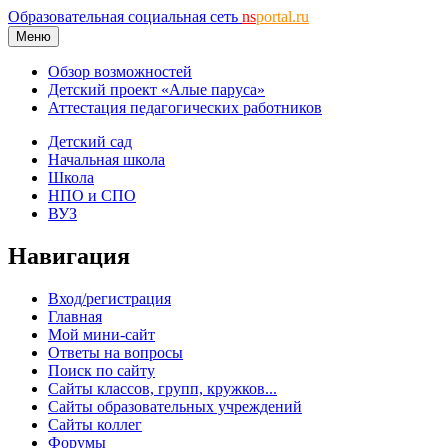
Образовательная социальная сеть
ns
portal.ru
Меню
Обзор возможностей
Детский проект «Алые паруса»
Аттестация педагогических работников
Детский сад
Начальная школа
Школа
НПО и СПО
ВУЗ
Навигация
Вход/регистрация
Главная
Мой мини-сайт
Ответы на вопросы
Поиск по сайту
Сайты классов, групп, кружков...
Сайты образовательных учреждений
Сайты коллег
Форумы