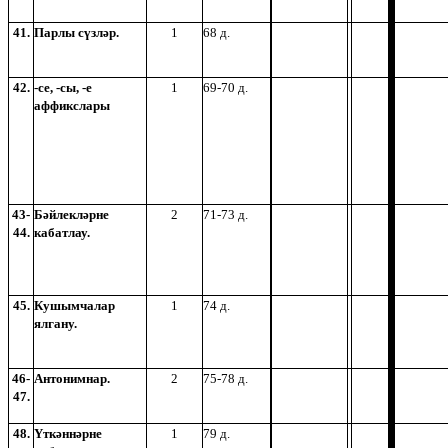
41.
Парлы сүзләр.
1
68 д.
42.
-се, -сы, -е
1
69-70 д.
аффикслары
43-
Бәйлекләрне
2
71-73 д.
44.
кабатлау.
45.
Кушымчалар
1
74 д.
ялгану.
46-
Антонимнар.
2
75-78 д.
47.
48.
Үткәннәрне
1
79 д.