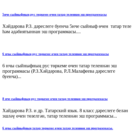
5нче сыйныфның рус төркеме өчен татар теленнән эш программасы
Хәйдәрова Р.З. дәреслеге буенча 5нче сыйныф өчен татар теле
һәм әдәбиятыннан эш программасы....
6 нчы сыйныфның рус төркеме өчен татар теленнән эш программасы
6 нчы сыйныфның рус төркеме өчен татар теленнән эш
программасы (Р.З.Хәйдәрова, Р.Л.Малафеева дәреслеге
буенча)...
8 нче сыйныфның рус төркеме өчен татар теленнән эш программасы
Хайдарова Р.З. и др. Татарский язык. 8 класс дәреслеге белән
эшләү өчен төзелгән, татар теленнән эш программасы...
6 нчы сыйныфның татар төркеме өчен татар теленнән эш программасы.