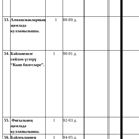
53.
Алмашлыкларның
1
88-89 д.
җөмләдә
кулланылышы.
54.
Бәйләнешле
1
90-91 д.
сөйләм үстерү
“Кыш билгеләре”.
55.
Фигыльнең
1
92-93 д.
җөмләдә
кулланылышы.
56.
Бәйлекләрнең
1
94-95 д.