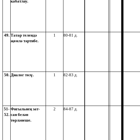
кабатлау.
49.
Татар телендә
1
80-81 д.
җөмлә тәртибе.
50.
Диалог төзү.
1
82-83 д.
51-
Фигыльнең зат-
2
84-87 д.
52.
сан белән
төрләнеше.