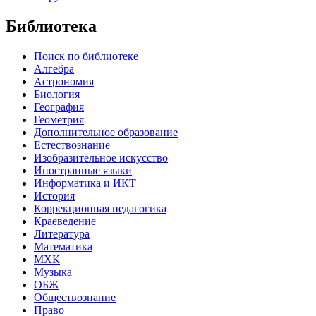
Библиотека
Поиск по библиотеке
Алгебра
Астрономия
Биология
География
Геометрия
Дополнительное образование
Естествознание
Изобразительное искусство
Иностранные языки
Информатика и ИКТ
История
Коррекционная педагогика
Краеведение
Литература
Математика
МХК
Музыка
ОБЖ
Обществознание
Право