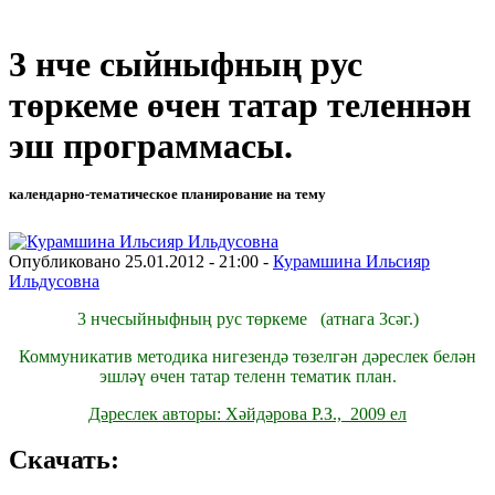
3 нче сыйныфның рус
төркеме өчен татар теленнән
эш программасы.
календарно-тематическое планирование на тему
Опубликовано 25.01.2012 - 21:00 -
Курамшина Ильсияр
Ильдусовна
3 нчесыйныфның рус төркеме (атнага 3сәг.)
Коммуникатив методика нигезендә төзелгән дәреслек белән
эшләү өчен татар теленн тематик план.
Дәреслек авторы: Хәйдәрова Р.З., 2009 ел
Скачать: