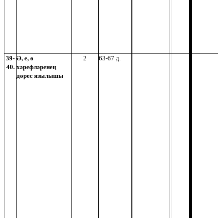
39-
Ә, е, ө
2
63-67 д.
40.
хәрефләренең
дөрес язылышы