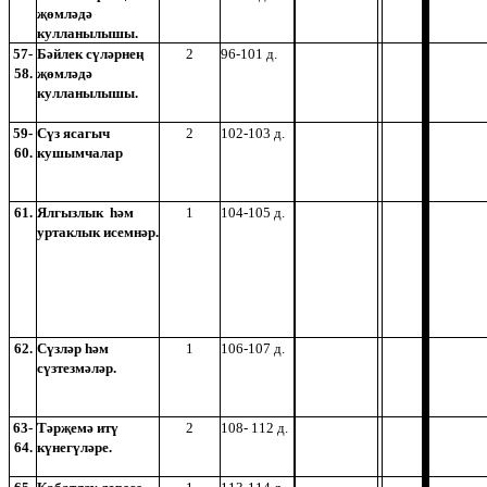
җөмләдә
кулланылышы.
57-
Бәйлек сүләрнең
2
96-101 д.
58.
җөмләдә
кулланылышы.
59-
Сүз ясагыч
2
102-103 д.
60.
кушымчалар
61.
Ялгызлык һәм
1
104-105 д.
уртаклык исемнәр.
62.
Сүзләр һәм
1
106-107 д.
сүзтезмәләр.
63-
Тәрҗемә итү
2
108- 112 д.
64.
күнегүләре.