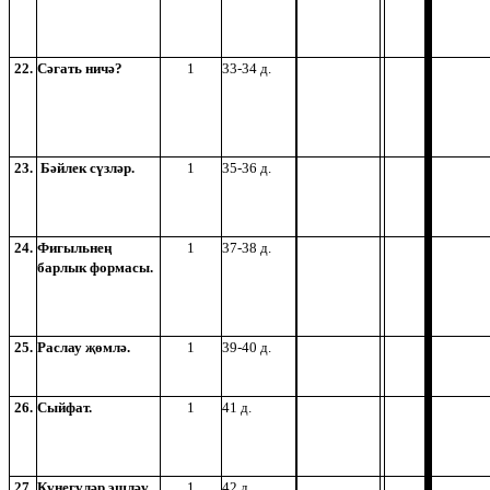
22.
Сәгать ничә?
1
33-34 д.
23.
Бәйлек сүзләр.
1
35-36 д.
24.
Фигыльнең
1
37-38 д.
барлык формасы.
25.
Раслау җөмлә.
1
39-40 д.
26.
Сыйфат.
1
41 д.
27.
Күнегүләр эшләү.
1
42 д.