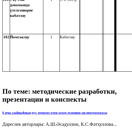
дәвамында
үтелгәннәрне
кабатлау
102
Йомгаклау
1
Кабатлау.
По теме: методические разработки,
презентации и конспекты
6 нчы сыйныфның рус төркеме өчен татар теленнән эш программасы
Дәреслек авторлары: А.Ш.Әсәдуллин, К.С.Фәтхуллова...