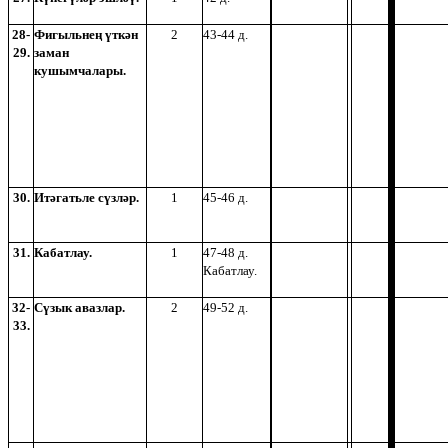
28-
Фигыльнең үткән
2
43-44 д.
29.
заман
кушымчалары.
30.
Итәгатьле сүзләр.
1
45-46 д.
31.
Кабатлау.
1
47-48 д.
Кабатлау.
32-
Сүзык авазлар.
2
49-52 д.
33.