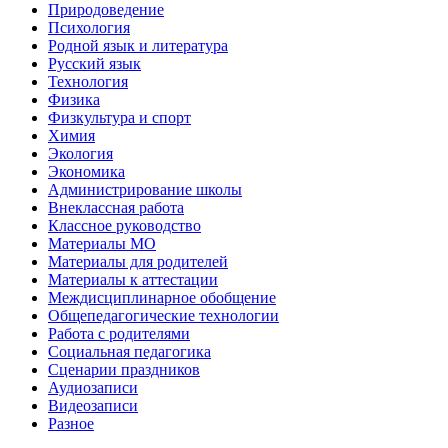
Природоведение
Психология
Родной язык и литература
Русский язык
Технология
Физика
Физкультура и спорт
Химия
Экология
Экономика
Администрирование школы
Внеклассная работа
Классное руководство
Материалы МО
Материалы для родителей
Материалы к аттестации
Междисциплинарное обобщение
Общепедагогические технологии
Работа с родителями
Социальная педагогика
Сценарии праздников
Аудиозаписи
Видеозаписи
Разное