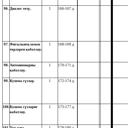
96.
Диалог төзү.
1
166-167 д.
97.
Фигыльнең заман
1
168-169 д.
төрләрен кабатлау.
98.
Антонимнарны
1
170-171 д.
кабатлау.
99.
Кушма сүзләр.
1
172-174 д.
100.
Кушма сүзләрне
1
175-177 д.
кабатлау.
101.
Уку елы
1
178-180 д.