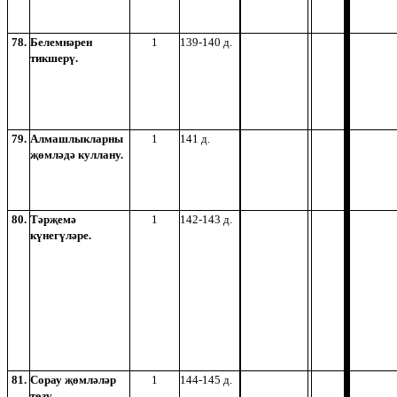
78.
Белемнәрен
1
139-140 д.
тикшерү.
79.
Алмашлыкларны
1
141 д.
җөмләдә куллану.
80.
Тәрҗемә
1
142-143 д.
күнегүләре.
81.
Сорау җөмләләр
1
144-145 д.
төзү.