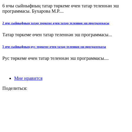
6 нчы сыйныфның татар төркеме өчен татар теленнән эш
программасы. Бухарова М.Р....
2 нче сыйныфның татар төркеме өчен татар теленнән эш программасы
Татар төркеме өчен татар теленнән эш программасы...
5 нче сыйныфның рус төркеме өчен татар теленнән эш программасы
Рус төркеме өчен татар теленнән эш программасы....
Мне нравится
Поделиться: