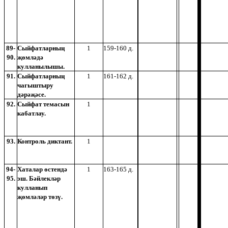
89-
Сыйфатларның
1
159-160 д.
90.
җөмләдә
кулланылышы.
91.
Сыйфатларның
1
161-162 д.
чагыштыру
дәрәҗәсе.
92.
Сыйфат темасын
1
кабатлау.
93.
Контроль диктант.
1
94-
Хаталар өстендә
1
163-165 д.
95.
эш. Бәйлекләр
кулланып
җөмләләр төзү.