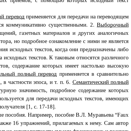
еских приемов, с помощью которых исходный текст
ый перевод
применяется для передачи на переводящем
тся коммуникативно существенными. 2.
Выборочный
бщений, газетных материалов и других аналогичных
втора, но подробное ознакомление с ними не является
ия исходных текстов, когда они предназначены либо
па исходных текстов. К таковым относятся различного
тов, содержание которых имеет настолько высокую
альный полный перевод
применяется в сравнительно
в частности эпоса, и т. п. 6.
Семантический полный
урную значимость, подробное содержание которых
ользуется для передачи исходных текстов, имеющих
учателя [1, с. 17-18].
е пособия. Например, пособие В.Л. Муравьева “Faux
также 16 упражнений, прилагаемых к нему. Сам автор