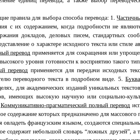
деление единиц перевода, а также выбор переводч
щие правила для выбора способа перевода: 1.
Частичн
ния с их содержанием, когда подробности не являю
ержания докладов, деловых писем, стандартных соо
дставление о характере исходного текста или стиле а
ный перевод
применяется для сокращения или упрощен
 высокого уровня готовности к восприятию такого ти
й перевод
применяется для передачи исходных текс
телю переводного текста в подробном виде. 5.
Букв
лях, для академических изданий уникальных текстов, 
ов, имеющих высокую научную или социально-культ
.
Коммуникативно-прагматический полный перевод
исп
 содержание которых предназначено для массового пол
овладеть французским языком, создаются специальны
рое содержит небольшой словарь “ложных друзей”, а 