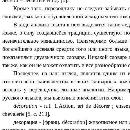
лесной – лесистый и т.д. [2].
Кроме того, переводчику не следует забывать
словами, сколько с обусловленной исходным текстом
В ходе анализа текста в нем выделятся такие «
языке, в силу создавшейся традиции, существуют по
незначительное меньшинство. Неизмеримо больше б
богатейшего арсенала средств того или иного языка
показаниями двуязычного словаря. Никакой словарь 
так же, как он не может охватить и все разнообразие с
Последнее, на наш взгляд, является одним из 
относительно эквивалентны в своих словарных знач
вызвать у переводчика ложные аналогии. Например
русского языков, мы выяснили значения этих слов:
décoration
-
n.f. 1.Action, art de décorer ; ense
chevalerie [5, с. 213]
.
декорация - [франц. décoration] живописное или 