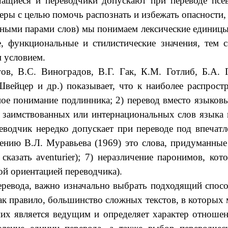
ащиеся и переводчики допускают при переводе псев
ры с целью помочь распознать и избежать опасности, к
тными парами слов) мы понимаем
лексические единицы
е, функциональные и стилистические значения, тем
 условием.
гов, В.С. Виноградов, В.Г. Гак, К.М. Готлиб, Б.А.
Швейцер и др.) показывает, что к наиболее распро
ьное понимание подлинника; 2) перевод вместо языков
 заимствованных или интернациональных слов языка 
еводчик нередко допускает при переводе под впеча
мнению В.Л. Муравьева (1969) это слова, придуманн
 сказать aventurier); 7) неразличение паронимов, ко
й ориентацией переводчика).
еревода, важно изначально выбрать подходящий спос
ак правило, большинство сложных текстов, в которых 
них является ведущим и определяет характер отноше