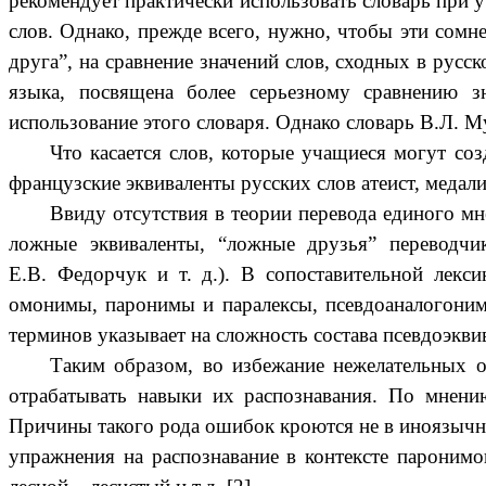
рекомендует практически использовать словарь при 
слов. Однако, прежде всего, нужно, чтобы эти сомн
друга”, на сравнение значений слов, сходных в русс
языка, посвящена более серьезному сравнению 
использование этого словаря. Однако словарь В.Л. 
Что касается слов, которые учащиеся могут соз
французские эквиваленты русских слов атеист, медалист
Ввиду отсутствия в теории перевода единого мн
ложные эквиваленты, “ложные друзья” переводчи
Е.В. Федорчук и т. д.). В сопоставительной лекс
омонимы, паронимы и паралексы, псевдоаналогонимы
терминов указывает на сложность состава псевдоэкви
Таким образом, во избежание нежелательных о
отрабатывать навыки их распознавания. По мнен
Причины такого рода ошибок кроются не в иноязычном
упражнения на распознавание в контексте паронимов