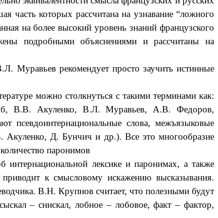
ельно эквивалентности смысла французских и русских
шая часть которых рассчитана на узнавание “ложного
танная на более высокий уровень знаний французского
бжены подробными объяснениями и рассчитаны на
ь В.Л. Муравьев рекомендует просто заучить истинные
тературе можно столкнуться с такими терминами как:
б, В.В. Акуленко, В.Л. Муравьев, А.В. Федоров,
вают псевдоинтернациональные слова, межъязыковые
 Акуленко, Д. Бунчич и др.).
Все это многообразие
е количество паронимов
б интернациональной лексике и паронимах, а также
 приводит к смысловому искажению высказывания.
еводчика. В.Н. Крупнов считает, что полезными будут
сыскал – снискал, лобное – лобовое, факт – фактор,