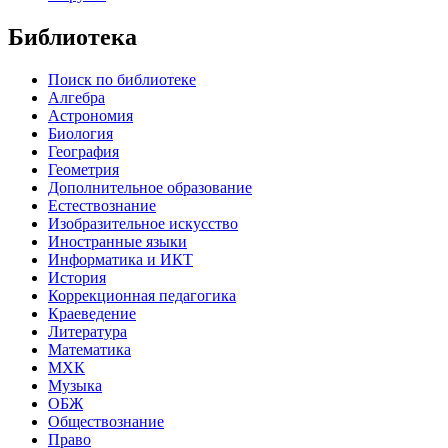
Библиотека
Поиск по библиотеке
Алгебра
Астрономия
Биология
География
Геометрия
Дополнительное образование
Естествознание
Изобразительное искусство
Иностранные языки
Информатика и ИКТ
История
Коррекционная педагогика
Краеведение
Литература
Математика
МХК
Музыка
ОБЖ
Обществознание
Право