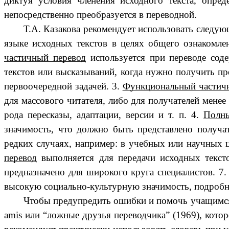
диктуя условия членения исходного текста, опре
непосредственно преобразуется в переводной.
Т.А. Казакова рекомендует использовать следую
языке исходных текстов в целях общего ознакомле
частичный перевод
используется при переводе сод
текстов или высказываний, когда нужно получить пре
первоочередной задачей. 3.
Функциональный частич
для массового читателя, либо для получателей менее
рода пересказы, адаптации, версии и т. п. 4.
Полны
значимость, что должно быть представлено получа
редких случаях, например: в учебных или научных це
перевод
выполняется для передачи исходных текст
предназначено для широкого круга специалистов. 7
высокую социально-культурную значимость, подробное
Чтобы предупредить ошибки и помочь учащимся 
amis или “ложные друзья переводчика” (1969), кото