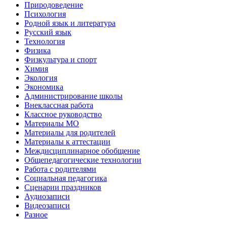
Природоведение
Психология
Родной язык и литература
Русский язык
Технология
Физика
Физкультура и спорт
Химия
Экология
Экономика
Администрирование школы
Внеклассная работа
Классное руководство
Материалы МО
Материалы для родителей
Материалы к аттестации
Междисциплинарное обобщение
Общепедагогические технологии
Работа с родителями
Социальная педагогика
Сценарии праздников
Аудиозаписи
Видеозаписи
Разное