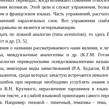
учебных переводах, когда возникают сомнения относит
ения возникли. Этой цели и служат упражнения, боль
ком и французском языках. Часть упражнений, рассчи
значений параллельных слов. Все упражнения сна
Муравьева не является исчерпывающим.
дать по ложной аналогии (типа aventuriste), то здес
 и др. [3; 5].
ения о названии рассматриваемого нами явления, в ли
ка, междуязычные аналогизмы и др. (К.Г.М. Готли
икологии переводческими псевдоэквивалентами назы
, некоторые виды заимствований (Р.А. Будагов, В.В.
валентов, среди которых зачастую встречается немало
шибок при переводе необходимо углублять знания о
ию В.Н. Крупного,
неразличение паронимов в языке
 тексте, а в слабой языковой ориентации самого пер
. Например: типовой – типичный, тематика – тема, 