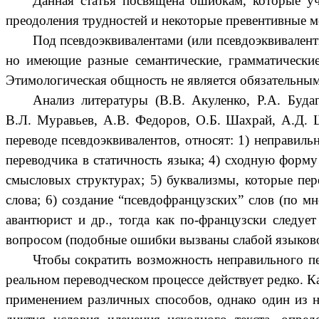
Данная статья посвящена ошибкам, которые уч
преодоления трудностей и некоторые превентивные ме
Под псевдоэквивалентами (или псевдоэквивален
но имеющие разные семантические, грамматически
Этимологическая общность не является обязательным
Анализ литературы (В.В. Акуленко, Р.А. Буда
В.Л. Муравьев, А.В. Федоров, О.Б. Шахрай, А.Д. 
переводе псевдоэквивалентов, относят: 1) неправил
переводчика в статичность языка; 4) сходную форму
смысловых структурах; 5) буквализмы, которые пер
слова; 6) создание “псевдофранцузских” слов (по 
авантюрист и др., тогда как по-французски следует
вопросом (подобные ошибки вызваны слабой языково
Чтобы сократить возможность неправильного п
реальном переводческом процессе действует редко. К
применением различных способов, однако один из 