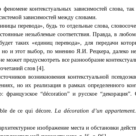
 о
феномене контекстуальных зависимостей слова, так
 системой зависимостей между словами.
единицы перевода», будь то отдельные слова, словосо
стоянные незыблемые соответствия. Правда, в любом 
удет таких «единиц перевода», для передачи котор
, но и этот выбор, по мнению Я.И. Рецкера, далеко н
не может предусмотреть все разнообразие контекстуал
очетаний слов [4].
источников возникновения контекстуальной псевдоэк
ениях, но их реализация в рамках определенного ко
: французское “décoration” и русское “декорация”
mble de ce qui décore.
La décoration d’un appartement
архитектурное изображение места и обстановки действи