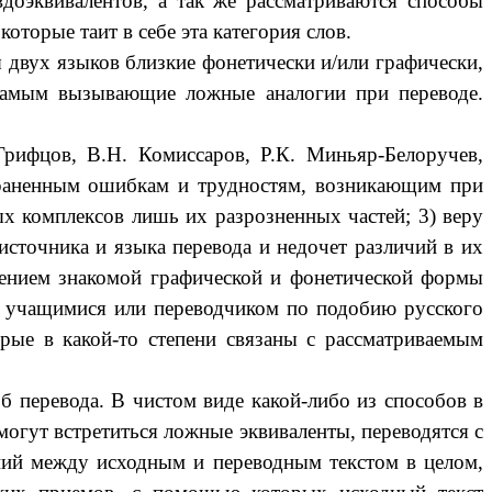
доэквивалентов, а так же рассматриваются способы
оторые таит в себе эта категория слов.
 двух языков близкие фонетически и/или графически,
 самым вызывающие ложные аналогии при переводе.
 Грифцов, В.Н. Комиссаров, Р.К. Миньяр-Белоручев,
страненным ошибкам и трудностям, возникающим при
ых комплексов лишь их разрозненных частей; 3) веру
источника и языка перевода и недочет различий в их
тлением знакомой графической и фонетической формы
ые учащимися или переводчиком по подобию русского
торые в какой-то степени связаны с рассматриваемым
об перевода.
В чистом виде какой-либо из способов в
могут встретиться ложные эквиваленты, переводятся с
ний между исходным и переводным текстом в целом,