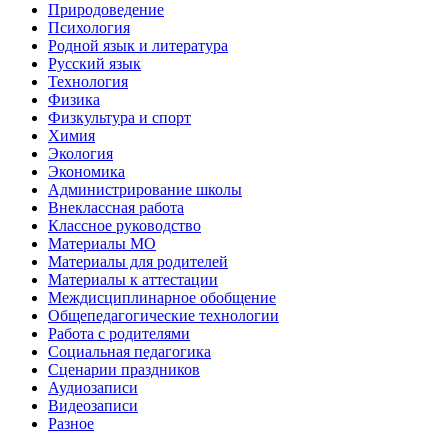
Природоведение
Психология
Родной язык и литература
Русский язык
Технология
Физика
Физкультура и спорт
Химия
Экология
Экономика
Администрирование школы
Внеклассная работа
Классное руководство
Материалы МО
Материалы для родителей
Материалы к аттестации
Междисциплинарное обобщение
Общепедагогические технологии
Работа с родителями
Социальная педагогика
Сценарии праздников
Аудиозаписи
Видеозаписи
Разное