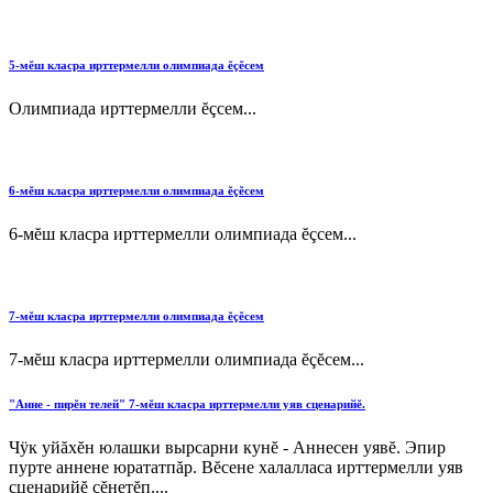
5-мĕш класра ирттермелли олимпиада ĕçĕсем
Олимпиада ирттермелли ĕçсем...
6-мĕш класра ирттермелли олимпиада ĕçĕсем
6-мĕш класра ирттермелли олимпиада ĕçсем...
7-мĕш класра ирттермелли олимпиада ĕçĕсем
7-мĕш класра ирттермелли олимпиада ĕçĕсем...
"Анне - пирĕн телей" 7-мĕш класра ирттермелли уяв сценарийĕ.
Чÿк уйăхĕн юлашки вырсарни кунĕ - Аннесен уявĕ. Эпир
пурте аннене юрататпăр. Вĕсене халалласа ирттермелли уяв
сценарийĕ сĕнетĕп....