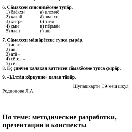
6. Сăмахсен синонимĕсене тупăр.
1) ĕлĕкхи а) илемлĕ
2) какай ă) авалхи
3) хитре б) этем
4) çын в) пĕрмай
5) ялан г) аш
7. Сăмахсен мăшăрĕсене тупса çырăр.
1) апат –
2) аш –
3) атă -
4) сĕтел –
5) сĕт –
8. Ĕç çинчен калакан ваттисен сăмахĕсене тупса çырăр.
9. «Ылтăн кĕркунне» калав тăвăр.
Шупашкарти 39-мĕш шкул,
Родионова Л.А.
По теме: методические разработки,
презентации и конспекты