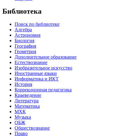
Библиотека
Поиск по библиотеке
Алгебра
Астрономия
Биология
География
Геометрия
Дополнительное образование
Естествознание
Изобразительное искусство
Иностранные языки
Информатика и ИКТ
История
Коррекционная педагогика
Краеведение
Литература
Математика
МХК
Музыка
ОБЖ
Обществознание
Право