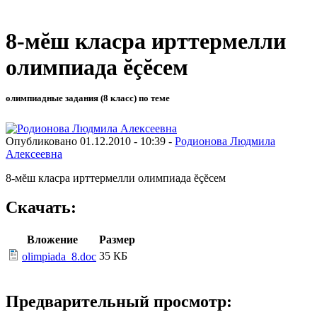
8-мĕш класра ирттермелли
олимпиада ĕçĕсем
олимпиадные задания (8 класс) по теме
Опубликовано 01.12.2010 - 10:39 -
Родионова Людмила
Алексеевна
8-мĕш класра ирттермелли олимпиада ĕçĕсем
Скачать:
Вложение
Размер
35 КБ
olimpiada_8.doc
Предварительный просмотр: