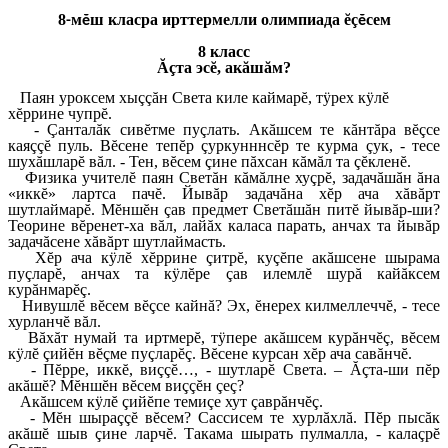
8
м
ш класра ирттермелли олимпиада ĕç
сем
-
ĕ
ĕ
8 класс
Ăçта эсĕ, акăшăм?
Паян уроксем хыççăн Света киле каймарĕ, тÿрех кÿлĕ
хĕррине чупрĕ.
- Çанталăк сивĕтме пуçлать. Акăшсем те кăнтăра вĕçсе
каяççĕ пуль. Вĕсене тепĕр çуркунннсĕр те курма çук, - тесе
шухăшларĕ вăл. - Тен, вĕсем çине пăхсан кăмăл та çĕкленĕ.
Физика учителĕ паян Светăн кăмăлне хуçрĕ, задачăшăн ăна
«иккĕ» лартса пачĕ. Йывăр задачăна хĕр ача хăвăрт
шутлаймарĕ. Мĕншĕн çав предмет Светăшăн питĕ йывăр-ши?
Теорине вĕренет-ха вăл, лайăх каласа парать, анчах та йывăр
задачăсене хăвăрт шутлаймасть.
Хĕр ача кÿлĕ хĕррине çитрĕ, куçĕпе акăшсене шырама
пуçларĕ, анчах та кÿлĕре çав илемлĕ шурă кайăксем
курăнмарĕç.
Нивушлĕ вĕсем вĕçсе кайнă? Эх, ĕнерех килмеллеччĕ, - тесе
хурланчĕ вăл.
Вăхăт нумай та иртмерĕ, тÿпере акăшсем курăнчĕç, вĕсем
кÿлĕ çийĕн вĕçме пуçларĕç. Вĕсене курсан хĕр ача савăнчĕ.
- Пĕрре, иккĕ, виççĕ…, - шутларĕ Света. – Ăçта-ши пĕр
акăшĕ? Мĕншĕн вĕсем виççĕн çеç?
Акăшсем кÿлĕ çийĕпе темиçе хут çаврăнчĕç.
- Мĕн шыраççĕ вĕсем? Сассисем те хурлăхлă. Пĕр пысăк
акăшĕ шыв çине ларчĕ. Такама шырать пулмалла, - калаçрĕ