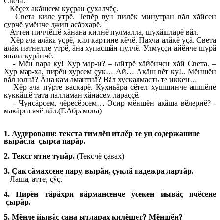
Света.
Кĕçех акăшсем куçран çухалчĕç.
Света киле утрĕ. Тепĕр вун пилĕк минутран вăл хăйсен
çурчĕ умĕнче джип асăрхарĕ.
Аттен пиччĕшĕ хăнана килнĕ пулмалла, шухăшларĕ вăл.
Хĕр ача алăка уçрĕ, кил картине кĕчĕ. Пахча алăкĕ уçă. Света
алăк патнелле утрĕ, ăна хупасшăн пулчĕ. Улмуççи айĕнче шурă
япала курăнчĕ.
- Мĕн вара ку! Хур мар-и? – ыйтрĕ хăйĕнчен хăй Света. –
Хур мар-ха, пирĕн хурсем çук… Ай… Акăш вĕт ку!.. Мĕншĕн
вăл юлнă? Ăна кам амантнă? Вăл хускалмасть те иккен…
Хĕр ача пÿрте васкарĕ. Кухньăра сĕтел хушшинче ашшĕпе
куккăшĕ тата палламан хăнасем лараççĕ.
- Чунсăрсем, чĕресĕрсем… Эсир мĕншĕн акăша вĕлернĕ? -
макăрса ячĕ вăл.(Г.Абрамова)
1. Аудировани: текста тимлĕн итлĕр те ун содержанине
вырăсла çырса
парăр.
2. Текст ятне тупăр.
(Тексчĕ çавах)
3. Çак сăмахсене пару, вырăн, çуклă падежра лартăр.
Лаша, атте, çÿç.
4. Пирĕн тăрăхри вăрмансенче ÿсекен йывăç ячĕсене
çырăр.
5. Мĕнле йывăç сана ытларах килĕшет? Мĕншĕн?