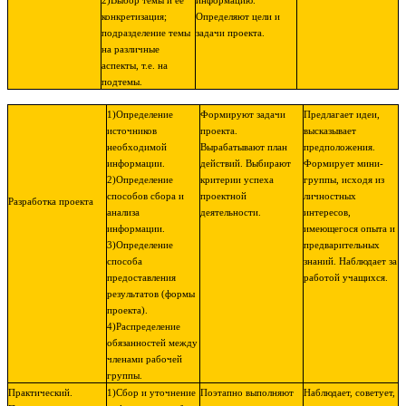
2)Выбор темы и ее
информацию.
конкретизация;
Определяют цели и
подразделение темы
задачи проекта.
на различные
аспекты, т.е. на
подтемы.
1)Определение
Формируют задачи
Предлагает идеи,
источников
проекта.
высказывает
необходимой
Вырабатывают план
предположения.
информации.
действий. Выбирают
Формирует мини-
2)Определение
критерии успеха
группы, исходя из
способов сбора и
проектной
личностных
Разработка проекта
анализа
деятельности.
интересов,
информации.
имеющегося опыта и
3)Определение
предварительных
способа
знаний. Наблюдает за
предоставления
работой учащихся.
результатов (формы
проекта).
4)Распределение
обязанностей между
членами рабочей
группы.
Практический.
1)Сбор и уточнение
Поэтапно выполняют
Наблюдает, советует,