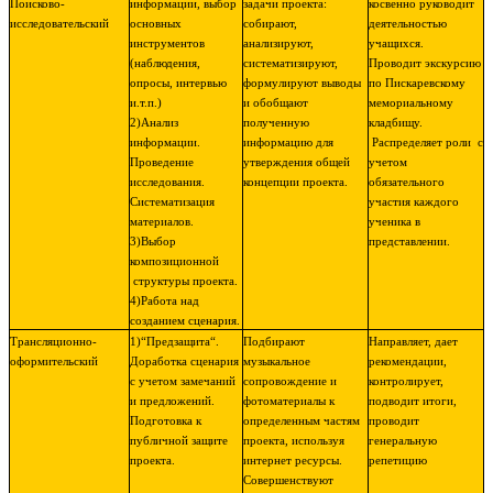
Поисково-
информации, выбор
задачи проекта:
косвенно руководит
исследовательский
основных
собирают,
деятельностью
инструментов
анализируют,
учащихся.
(наблюдения,
систематизируют,
Проводит экскурсию
опросы, интервью
формулируют выводы
по Пискаревскому
и.т.п.)
и обобщают
мемориальному
2)Анализ
полученную
кладбищу.
информации.
информацию для
Распределяет роли с
Проведение
утверждения общей
учетом
исследования.
концепции проекта.
обязательного
Систематизация
участия каждого
материалов.
ученика в
3)Выбор
представлении.
композиционной
структуры проекта.
4)Работа над
созданием сценария.
Трансляционно-
1)“Предзащита“.
Подбирают
Направляет, дает
оформительский
Доработка сценария
музыкальное
рекомендации,
с учетом замечаний
сопровождение и
контролирует,
и предложений.
фотоматериалы к
подводит итоги,
Подготовка к
определенным частям
проводит
публичной защите
проекта, используя
генеральную
проекта.
интернет ресурсы.
репетицию
Совершенствуют