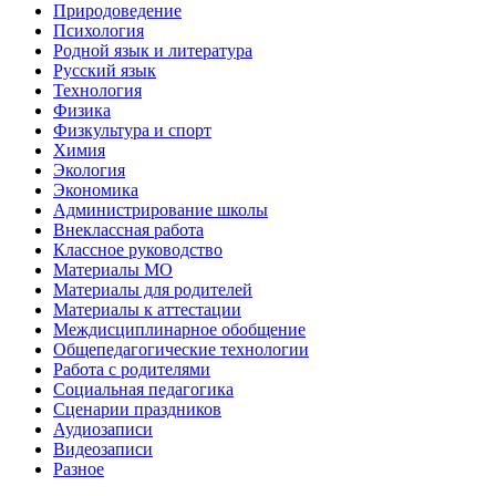
Природоведение
Психология
Родной язык и литература
Русский язык
Технология
Физика
Физкультура и спорт
Химия
Экология
Экономика
Администрирование школы
Внеклассная работа
Классное руководство
Материалы МО
Материалы для родителей
Материалы к аттестации
Междисциплинарное обобщение
Общепедагогические технологии
Работа с родителями
Социальная педагогика
Сценарии праздников
Аудиозаписи
Видеозаписи
Разное