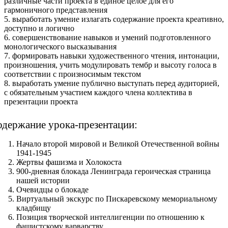
различные части проекта в единое целое для его
гармоничного представления
5. выработать умение излагать содержание проекта креативно,
доступно и логично
6. совершенствование навыков и умений подготовленного
монологического высказывания
7. формировать навыки художественного чтения, интонации,
произношения, учить модулировать тембр и высоту голоса в
соответствии с произносимым текстом
8. выработать умение публично выступать перед аудиторией,
с обязательным участием каждого члена коллектива в
презентации проекта
держание урока-презентации:
Начало второй мировой и Великой Отечественной войны
1941-1945
Жертвы фашизма и Холокоста
900-дневная блокада Ленинграда героическая страница
нашей истории
Очевидцы о блокаде
Виртуальный экскурс по Пискаревскому мемориальному
кладбищу
Позиция творческой интеллигенции по отношению к
фашистскому варварству