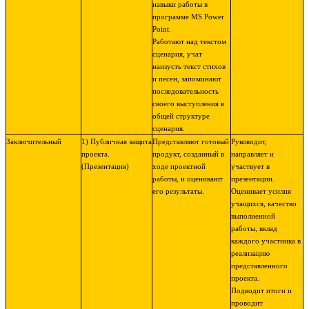
навыки работы в
программе MS Power
Point.
Работают над текстом
сценария, учат
наизусть текст стихов
и песен, запоминают
последовательность
своего выступления в
общей структуре
сценария.
Заключительный
1) Публичная защита
Представляют готовый
Руководит,
проекта.
продукт, созданный в
направляет и
(Презентация)
ходе проектной
участвует в
работы, и оценивают
презентации.
его результаты.
Оценивает усилия
учащихся, качество
выполненной
работы, вклад
каждого участника в
реализацию
представленного
проекта.
Подводит итоги и
проводит