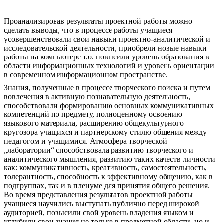
Проанализировав результаты проектной работы можно
сделать выводы, что в процессе работы учащиеся
усовершенствовали свои навыки проектно-аналитической и
исследовательской деятельности, приобрели новые навыки
работы на компьютере т.о. повысили уровень образования в
области информационных технологий и уровень ориентации
в современном информационном пространстве.
Знания, полученные в процессе творческого поиска и путем
вовлечения в активную познавательную деятельность,
способствовали формированию основных коммуникативных
компетенций по предмету, полноценному освоению
языкового материала, расширению общекультурного
кругозора учащихся и партнерскому стилю общения между
педагогом и учащимися. Атмосфера творческой
„лаборатории“ способствовала развитию творческого и
аналитического мышления, развитию таких качеств личности
как: коммуникативность, креативность, самостоятельность,
толерантность, способность к эффективному общению, как в
подгруппах, так и в пленуме для принятия общего решения.
Во время представления результатов проектной работы
учащиеся научились выступать публично перед широкой
аудиторией, повысили свой уровень владения языком и
углубили свои знания не только в предметной области, но и