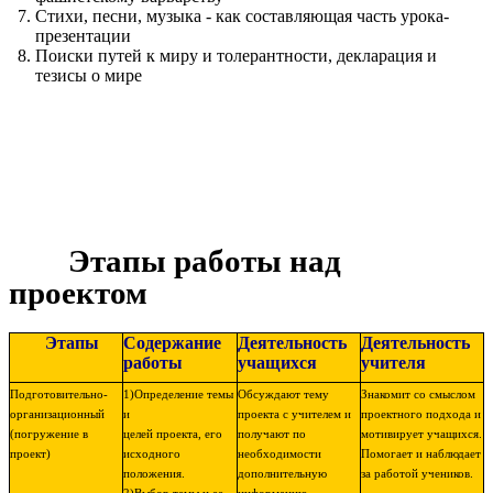
Стихи, песни, музыка - как составляющая часть урока-
презентации
Поиски путей к миру и толерантности, декларация и
тезисы о мире
Этапы работы над
проектом
Этапы
Содержание
Деятельность
Деятельность
работы
учащихся
учителя
Подготовительно-
1)Определение темы
Обсуждают тему
Знакомит со смыслом
организационный
и
проекта с учителем и
проектного подхода и
(погружение в
целей проекта, его
получают по
мотивирует учащихся.
проект)
исходного
необходимости
Помогает и наблюдает
положения.
дополнительную
за работой учеников.