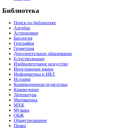
Библиотека
Поиск по библиотеке
Алгебра
Астрономия
Биология
География
Геометрия
Дополнительное образование
Естествознание
Изобразительное искусство
Иностранные языки
Информатика и ИКТ
История
Коррекционная педагогика
Краеведение
Литература
Математика
МХК
Музыка
ОБЖ
Обществознание
Право