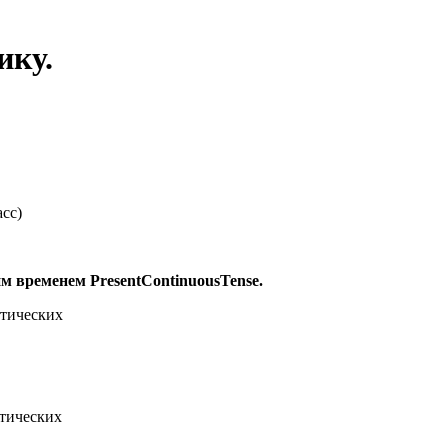
ику.
сс)
ким временем
Present
Continuous
Tense
.
матических
еских