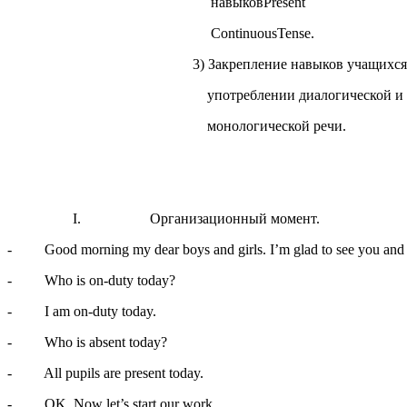
навыковPresent
ContinuousTense.
3) Закрепление навыков учащихся 
употреблении диалогической и
монологической речи.
I. Организационный момент.
- Good morning my dear boys and girls. I’m glad to see you and I 
- Who is on-duty today?
- I am on-duty today.
- Who is absent today?
- All pupils are present today.
- OK. Now let’s start our work.