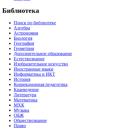
Библиотека
Поиск по библиотеке
Алгебра
Астрономия
Биология
География
Геометрия
Дополнительное образование
Естествознание
Изобразительное искусство
Иностранные языки
Информатика и ИКТ
История
Коррекционная педагогика
Краеведение
Литература
Математика
МХК
Музыка
ОБЖ
Обществознание
Право