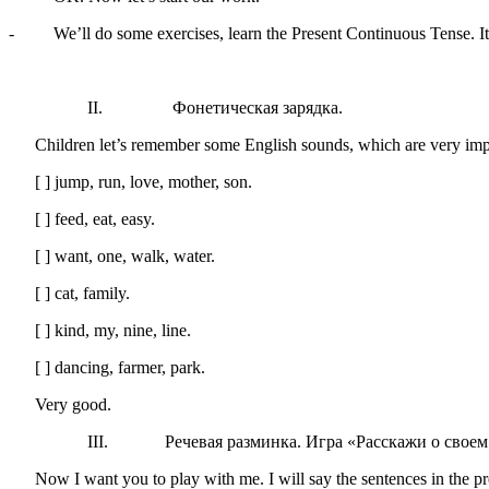
- We’ll do some exercises, learn the Present Continuous Tense. It’
II. Фонетическая зарядка.
Children let’s remember some English sounds, which are very impo
[ ] jump, run, love, mother, son.
[ ] feed, eat, easy.
[ ] want, one, walk, water.
[ ] cat, family.
[ ] kind, my, nine, line.
[ ] dancing, farmer, park.
Very good.
III. Речевая разминка. Игра «Расскажи о своем 
Now I want you to play with me. I will say the sentences in the pr