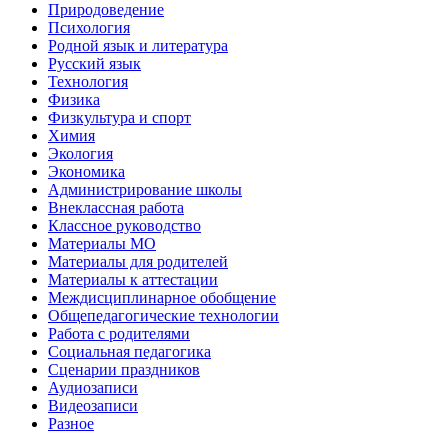
Природоведение
Психология
Родной язык и литература
Русский язык
Технология
Физика
Физкультура и спорт
Химия
Экология
Экономика
Администрирование школы
Внеклассная работа
Классное руководство
Материалы МО
Материалы для родителей
Материалы к аттестации
Междисциплинарное обобщение
Общепедагогические технологии
Работа с родителями
Социальная педагогика
Сценарии праздников
Аудиозаписи
Видеозаписи
Разное