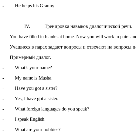
- He helps his Granny.
IV. Тренировка навыков диалогической речи.
You have filled in blanks at home. Now you will work in pairs an
Учащиеся в парах задают вопросы и отвечают на вопросы па
Примерный диалог.
- What’s your name?
- My name is Masha.
- Have you got a sister?
- Yes, I have got a sister.
- What foreign languages do you speak?
- I speak English.
- What are your hobbies?