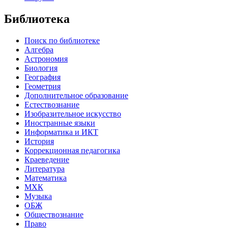
Библиотека
Поиск по библиотеке
Алгебра
Астрономия
Биология
География
Геометрия
Дополнительное образование
Естествознание
Изобразительное искусство
Иностранные языки
Информатика и ИКТ
История
Коррекционная педагогика
Краеведение
Литература
Математика
МХК
Музыка
ОБЖ
Обществознание
Право