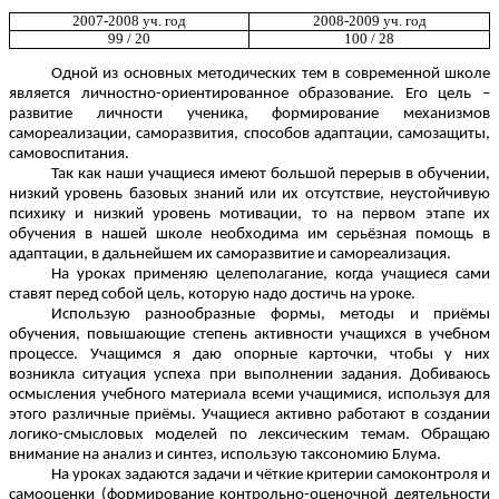
2007-2008 уч. год
2008-2009 уч. год
99 / 20
100 / 28
Одной из основных методических тем в современной школе
является личностно-ориентированное образование. Его цель –
развитие личности ученика, формирование механизмов
самореализации, саморазвития, способов адаптации, самозащиты,
самовоспитания.
Так как наши учащиеся имеют большой перерыв в обучении,
низкий уровень базовых знаний или их отсутствие, неустойчивую
психику и низкий уровень мотивации, то на первом этапе их
обучения в нашей школе необходима им серьёзная помощь в
адаптации, в дальнейшем их саморазвитие и самореализация.
На уроках применяю целеполагание, когда учащиеся сами
ставят перед собой цель, которую надо достичь на уроке.
Использую разнообразные формы, методы и приёмы
обучения, повышающие степень активности учащихся в учебном
процессе. Учащимся я даю опорные карточки, чтобы у них
возникла ситуация успеха при выполнении задания. Добиваюсь
осмысления учебного материала всеми учащимися, используя для
этого различные приёмы. Учащиеся активно работают в создании
логико-смысловых моделей по лексическим темам. Обращаю
внимание на анализ и синтез, использую таксономию Блума.
На уроках задаются задачи и чёткие критерии самоконтроля и
самооценки (формирование контрольно-оценочной деятельности