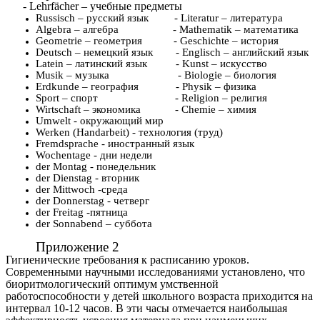
- Lehrfächer – учебные предметы
Russisch – русский язык - Literatur – литература
Algebra – алгебра - Mathematik – математика
Geometrie – геометрия - Geschichte – история
Deutsch – немецкий язык - Englisch – английский язык
Latein – латинский язык - Kunst – искусство
Musik – музыка - Biologie – биология
Erdkunde – география - Physik – физика
Sport – спорт - Religion – религия
Wirtschaft – экономика - Chemie – химия
Umwelt - окружающий мир
Werken (Handarbeit) - технология (труд)
Fremdsprache - иностранный язык
Wochentage - дни недели
der Montag - понедельник
der Dienstag - вторник
der Mittwoch -среда
der Donnerstag - четверг
der Freitag -пятница
der Sonnabend – суббота
Приложение 2
Гигиенические требования к расписанию уроков.
Современными научными исследованиями установлено, что
биоритмологический оптимум умственной
работоспособности у детей школьного возраста приходится на
интервал 10-12 часов. В эти часы отмечается наибольшая