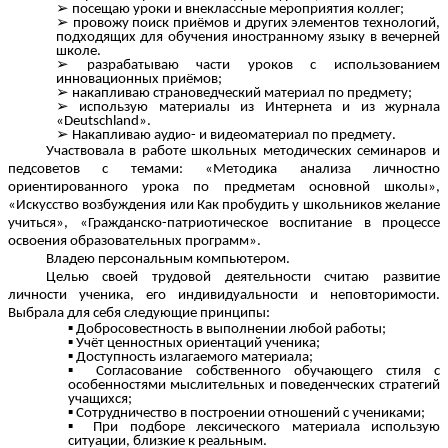
посещаю уроки и внеклассные мероприятия коллег;
провожу поиск приёмов и других элементов технологий,
подходящих для обучения иностранному языку в вечерней
школе.
разрабатываю части уроков с использованием
инновационных приёмов;
накапливаю страноведческий материал по предмету;
использую материалы из Интернета и из журнала
«Deutschland».
Накапливаю аудио- и видеоматериал по предмету.
Участвовала в работе школьных методических семинаров и
педсоветов с темами: «Методика анализа личностно
ориентированного урока по предметам основной школы»,
«Искусство возбуждения или Как пробудить у школьников желание
учиться», «Гражданско-патриотическое воспитание в процессе
освоения образовательных программ».
Владею персональным компьютером.
Целью своей трудовой деятельности считаю развитие
личности ученика, его индивидуальности и неповторимости.
Выбрала для себя следующие принципы:
Добросовестность в выполнении любой работы;
Учёт ценностных ориентаций ученика;
Доступность излагаемого материала;
Согласование собственного обучающего стиля с
особенностями мыслительных и поведенческих стратегий
учащихся;
Сотрудничество в построении отношений с учениками;
При подборе лексического материала использую
ситуации, близкие к реальным.