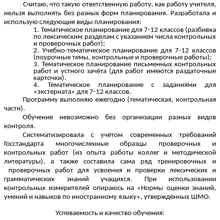
Считаю, что такую ответственную работу, как работу учителя,
нельзя выполнять без разных форм планирования. Разработала и
использую следующие виды планирования:
Тематическое планирование для 7-12 классов (разбивка
по лексическим разделам с указанием числа контрольных
и проверочных работ);
Учебно-тематическое планирование для 7-12 классов
(поурочные темы, контрольные и проверочные работы);
Тематическое планирование письменных контрольных
работ и устного зачёта (для работ имеются раздаточные
карточки).
Тематическое планирование с заданиями для
«экстерната» для 7-12 классов.
Программу выполняю ежегодно (тематическая, контрольная
части).
Обучение невозможно без организации разных видов
контроля.
Систематизировала с учётом современных требований
Госстандарта многочисленные образцы проверочных и
контрольных работ (из опыта работы коллег и методической
литературы), а также составила сама ряд тренировочных и
проверочных работ для усвоения и проверки лексических и
грамматических знаний учащихся. При использовании
контрольных измерителей опираюсь на «Нормы оценки знаний,
умений и навыков по иностранному языку», утверждённых ШМО.
Успеваемость и качество обучения: