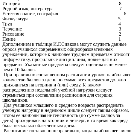
История 8
Родной язык, литература 7
Естествознание, география 6
Физкультура 5
Труд 4
Черчение 3
Рисование 2
Пение 1
Дополнением к таблице И.Г.Сивкова могут служить данные
опроса учащихся современных общеобразовательных
учреждений, которые к наиболее трудным предметам относят
информатику, профильные дисциплины, новые для них
предметы. Указанные предметы следует оценивать не менее
чем в 10 баллов.
При правильно составленном расписании уроков наибольшее
количество баллов за день по сумме всех предметов должно
приходиться на вторник и (или) среду. К такому
распределению недельной учебной нагрузки следует
стремиться при составлении расписания для старших
школьников.
Для учащихся младшего и среднего возраста распределять
учебную нагрузку в недельном цикле следует таким образом,
чтобы ее наибольшая интенсивность (по сумме баллов за
день) приходилась на вторник и четверг, в то время как среда
была несколько облегченным днем.
Расписание составлено неправильно, когда наибольшее число