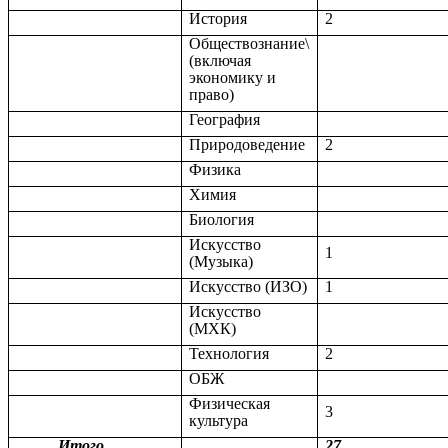
История
2
Обществознание\
(включая
экономику и
право)
География
Природоведение
2
Физика
Химия
Биология
Искусство
1
(Музыка)
Искусство (ИЗО)
1
Искусство
(МХК)
Технология
2
ОБЖ
Физическая
3
культура
Итого
27