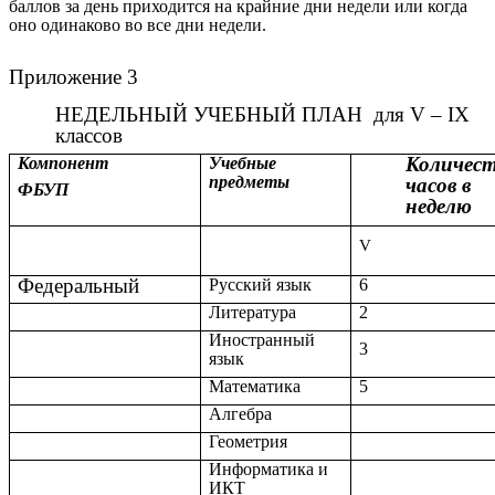
баллов за день приходится на крайние дни недели или когда
оно одинаково во все дни недели.
Приложение 3
НЕДЕЛЬНЫЙ УЧЕБНЫЙ ПЛАН
для V – IX
классов
Количес
Компонент
Учебные
предметы
часов в
ФБУП
неделю
V
Федеральный
Русский язык
6
Литература
2
Иностранный
3
язык
Математика
5
Алгебра
Геометрия
Информатика и
ИКТ