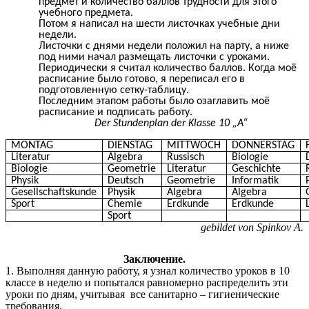
предмет и количество баллов трудности для этого
учебного предмета.
Потом я написал на шести листочках учебные дни
недели.
Листочки с днями недели положил на парту, а ниже
под ними начал размещать листочки с уроками.
Периодически я считал количество баллов. Когда моё
расписание было готово, я переписал его в
подготовленную сетку-таблицу.
Последним этапом работы было озаглавить моё
расписание и подписать работу.
Der Stundenplan der Klasse 10 „A“
MONTAG
DIENSTAG
MITTWOCH
DONNERSTAG
Literatur
Algebra
Russisch
Biologie
Biologie
Geometrie
Literatur
Geschichte
Physik
Deutsch
Geometrie
Informatik
Gesellschaftskunde
Physik
Algebra
Algebra
Sport
Chemie
Erdkunde
Erdkunde
Sport
gebildet von Spinkov A.
Заключение.
1. Выполняя данную работу, я узнал количество уроков в 10
классе в неделю и попытался равномерно распределить эти
уроки по дням, учитывая все санитарно – гигиенические
требования.