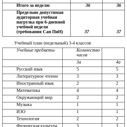
Итого за неделю
36
36
Предельно допустимая
аудиторная учебная
нагрузка при 6-дневной
учебной недели
(требования Сан ПиН)
37
37
Учебный план (недельный) 3-4 классов
Учебные предметы
Количество
часов
3а
4а
Русский язык
5
5
Литературное чтение
3
3
Иностранный язык
2
2
Математика
4
4
Окружающий мир
2
2
Музыка
1
1
ИЗО
1
1
Технология
2
2
Физическая культура
3
3