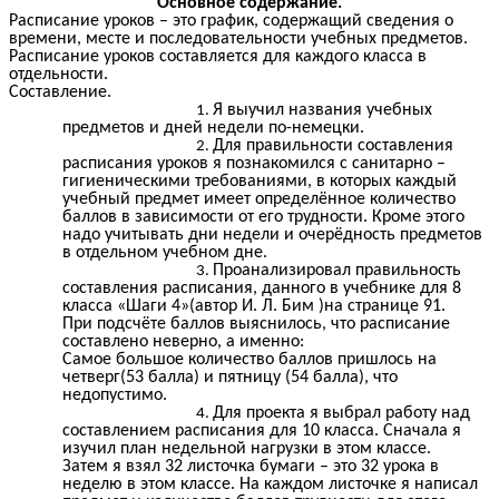
Основное содержание.
Расписание уроков – это график, содержащий сведения о
времени, месте и последовательности учебных предметов.
Расписание уроков составляется для каждого класса в
отдельности.
Составление.
Я выучил названия учебных
предметов и дней недели по-немецки.
Для правильности составления
расписания уроков я познакомился с санитарно –
гигиеническими требованиями, в которых каждый
учебный предмет имеет определённое количество
баллов в зависимости от его трудности. Кроме этого
надо учитывать дни недели и очерёдность предметов
в отдельном учебном дне.
Проанализировал правильность
составления расписания, данного в учебнике для 8
класса «Шаги 4»(автор И. Л. Бим )на странице 91.
При подсчёте баллов выяснилось, что расписание
составлено неверно, а именно:
Самое большое количество баллов пришлось на
четверг(53 балла) и пятницу (54 балла), что
недопустимо.
Для проекта я выбрал работу над
составлением расписания для 10 класса. Сначала я
изучил план недельной нагрузки в этом классе.
Затем я взял 32 листочка бумаги – это 32 урока в
неделю в этом классе. На каждом листочке я написал