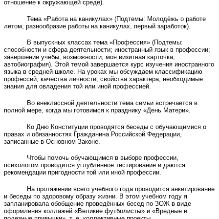
отношение к окружающей среде).
Тема «Работа на каникулах» (Подтемы: Молодёжь о работе
летом, разнообразие работы на каникулах, первый заработок).
В выпускных классах тема «Профессия» (Подтемы:
способности и сфера деятельности; иностранный язык в профессии;
завершение учёбы, возможности, моя визитная карточка,
автобиография). Этой темой завершается курс изучения иностранного
языка в средней школе. На уроках мы обсуждаем классификацию
профессий, качества личности, свойства характера, необходимые
знания для овладения той или иной профессией.
Во внеклассной деятельности тема семьи встречается в
полной мере, когда мы готовимся к празднику «День Матери».
Ко Дню Конституции проводятся беседы с обучающимися о
правах и обязанностях Гражданина Российской Федерации,
записанные в Основном Законе.
Чтобы помочь обучающимся в выборе профессии,
психологом проводится углублённое тестирование и даются
рекомендации пригодности той или иной профессии.
На протяжении всего учебного года проводится анкетирование
и беседы по здоровому образу жизни. В этом учебном году я
запланировала обобщение проведённых бесед по ЗОЖ в виде
оформления коллажей «Великие футболисты» и «Вредные и
полезные привычки», т. е. коллективные проекты.