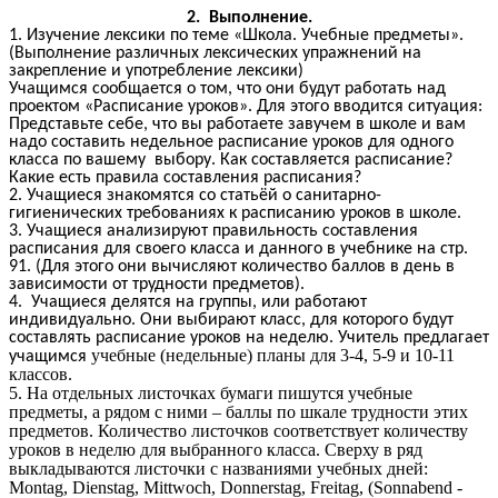
2. Выполнение.
1. Изучение лексики по теме «Школа. Учебные предметы».
(Выполнение различных лексических упражнений на
закрепление и употребление лексики)
Учащимся сообщается о том, что они будут работать над
проектом «Расписание уроков». Для этого вводится ситуация:
Представьте себе, что вы работаете завучем в школе и вам
надо составить недельное расписание уроков для одного
класса по вашему выбору. Как составляется расписание?
Какие есть правила составления расписания?
2. Учащиеся знакомятся со статьёй о санитарно-
гигиенических требованиях к расписанию уроков в школе.
3. Учащиеся анализируют правильность составления
расписания для своего класса и данного в учебнике на стр.
91. (Для этого они вычисляют количество баллов в день в
зависимости от трудности предметов).
4. Учащиеся делятся на группы, или работают
индивидуально. Они выбирают класс, для которого будут
составлять расписание уроков на неделю. Учитель предлагает
учебные (недельные) планы для 3-4, 5-9 и 10-11
учащимся
классов.
5. На отдельных листочках бумаги пишутся учебные
предметы, а рядом с ними – баллы по шкале трудности этих
предметов. Количество листочков соответствует количеству
уроков в неделю для выбранного класса. Сверху в ряд
выкладываются листочки с названиями учебных дней:
Montag, Dienstag, Mittwoch, Donnerstag, Freitag, (Sonnabend -