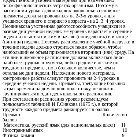
эффективность усвоения материала при наименьших
психофизиологических затратах организма. Поэтому в
расписании уроков для младших школьников основные
предметы должны проводиться на 2-3-х уроках, а для
учащихся среднего и старшего возраста - на 2, 3, 4 уроках.
Неодинакова умственная работоспособность учащихся и в
разные дни учебной недели. Ее уровень нарастает к середине
недели и остается низким в начале (понедельник) и в конце
(пятница) недели. Поэтому распределение учебной нагрузки в
течение недели должно строиться таким образом, чтобы
наибольший ее объем приходился на вторники (или) среду. На
эти дни в школьное расписание должны включаться либо
наиболее трудные предметы, либо средние и легкие по
трудности предметы, но в большем количестве, чем и
остальные дни недели. Изложение нового материала,
контрольные работы следует проводить на 2-4 уроках в
середине учебной недели. Предметы, требующие больших
затрат времени на домашнюю подготовку, не должны
группироваться в один день школьного расписания.
При составлении расписания уроков рекомендуем
пользоваться таблицей И.Г.Сивкова (1975 г.), в которой
трудность каждого предмета ранжируется в баллах.
Предмет Количество
баллов
Математика, русский язык (для национальных школ) 11
Иностранный язык 10
Физика, химия 9