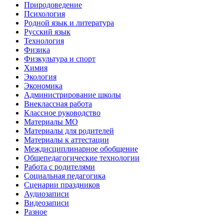
Природоведение
Психология
Родной язык и литература
Русский язык
Технология
Физика
Физкультура и спорт
Химия
Экология
Экономика
Администрирование школы
Внеклассная работа
Классное руководство
Материалы МО
Материалы для родителей
Материалы к аттестации
Междисциплинарное обобщение
Общепедагогические технологии
Работа с родителями
Социальная педагогика
Сценарии праздников
Аудиозаписи
Видеозаписи
Разное