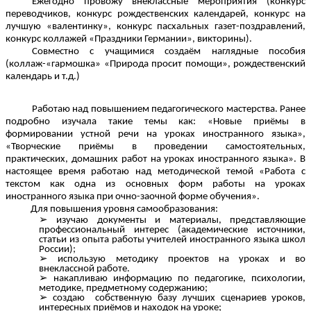
Ежегодно провожу внеклассные мероприятия (конкурс
переводчиков, конкурс рождественских календарей, конкурс на
лучшую «валентинку», конкурс пасхальных газет-поздравлений,
конкурс коллажей «Праздники Германии», викторины).
Совместно с учащимися создаём наглядные пособия
(коллаж-«гармошка» «Природа просит помощи», рождественский
календарь и т.д.)
Работаю над повышением педагогического мастерства. Ранее
подробно изучала такие темы как: «Новые приёмы в
формировании устной речи на уроках иностранного языка»,
«Творческие приёмы в проведении самостоятельных,
практических, домашних работ на уроках иностранного языка». В
настоящее время работаю над методической темой «Работа с
текстом как одна из основных форм работы на уроках
иностранного языка при очно-заочной форме обучения».
Для повышения уровня самообразования:
изучаю документы и материалы, представляющие
профессиональный интерес (академические источники,
статьи из опыта работы учителей иностранного языка школ
России);
использую методику проектов на уроках и во
внеклассной работе.
накапливаю информацию по педагогике, психологии,
методике, предметному содержанию;
создаю собственную базу лучших сценариев уроков,
интересных приёмов и находок на уроке;