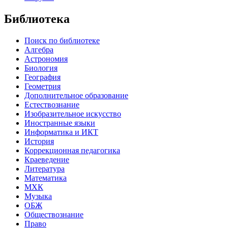
Библиотека
Поиск по библиотеке
Алгебра
Астрономия
Биология
География
Геометрия
Дополнительное образование
Естествознание
Изобразительное искусство
Иностранные языки
Информатика и ИКТ
История
Коррекционная педагогика
Краеведение
Литература
Математика
МХК
Музыка
ОБЖ
Обществознание
Право