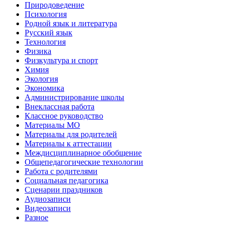
Природоведение
Психология
Родной язык и литература
Русский язык
Технология
Физика
Физкультура и спорт
Химия
Экология
Экономика
Администрирование школы
Внеклассная работа
Классное руководство
Материалы МО
Материалы для родителей
Материалы к аттестации
Междисциплинарное обобщение
Общепедагогические технологии
Работа с родителями
Социальная педагогика
Сценарии праздников
Аудиозаписи
Видеозаписи
Разное