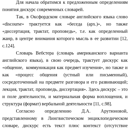
Для начала обратимся к предложенным определениям
понятия дискурс современных словарей.
Так, в Оксфордском словаре английского языка слово
«discourse» трактуется как «беседа (арх.)», но также
«диссертация, трактат, проповедь», т.е. как определенный
жанр, в центре внимания которого мысль в ее развитии [12,
c.124].
Словарь Вебстера (словарь американского варианта
английского языка), в свою очередь, трактует дискурс как
«общение, коммуникация как предмет изучения», но также и
как «процесс общения (устный или письменный),
сосредоточенный на предмете разговора и его развивающий;
лекция, трактат, проповедь, диссертация». Здесь дискурс – это
и поле деятельности, и материальная форма воплощения, и
структура (формат) вербальной деятельности [11, c.98].
Согласно определению Д.А. Арутюновой,
представленному в Лингвистическом энциклопедическом
словаре, дискурс есть текст плюс контекст (отсутствие