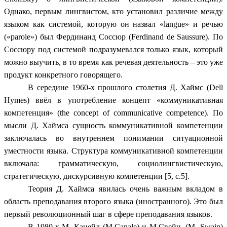
Однако, первым лингвистом, кто установил различие между
языком как системой, которую он назвал «langue» и речью
(«parole») был Фердинанд Соссюр (Ferdinand de Saussure). По
Соссюру под системой подразумевался только язык, который
можно выучить, в то время как речевая деятельность – это уже
продукт конкретного говорящего.
В середине 1960-х прошлого столетия Д. Хаймс (Dell
Hymes) ввёл в употребление концепт «коммуникативная
компетенция» (the concept of communicative competence). По
мысли Д. Хаймса сущность коммуникативной компетенции
заключалась во внутреннем понимании ситуационной
уместности языка. Структура коммуникативной компетенции
включала: грамматическую, социолингвистическую,
стратегическую, дискурсивную компетенции [5, c.5].
Теория Д. Хаймса явилась очень важным вкладом в
область преподавания второго языка (иностранного). Это был
первый революционный шаг в сфере преподавания языков.
В 1980-х М. Канейл (М.Canale) и М.Свейн, (М. Swain)