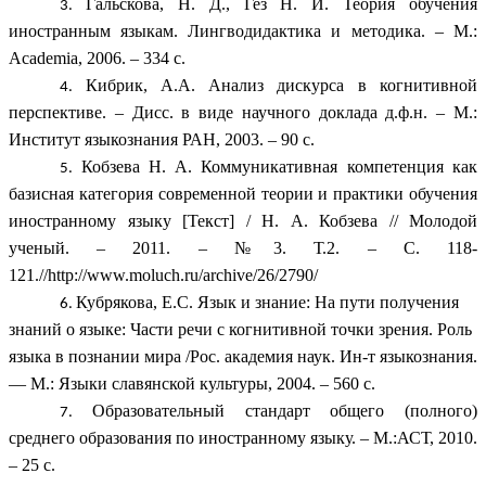
Гальскова, Н. Д., Гез Н. И. Теория обучения
иностранным языкам. Лингводидактика и методика. – М.:
Academia, 2006. – 334 с.
Кибрик, А.А. Анализ дискурса в когнитивной
перспективе. – Дисс. в виде научного доклада д.ф.н. – М.:
Институт языкознания РАН, 2003. – 90 с.
Кобзева Н. А. Коммуникативная компетенция как
базисная категория современной теории и практики обучения
иностранному языку [Текст] / Н. А. Кобзева // Молодой
ученый. – 2011. – №3. Т.2. – С. 118-
121.//http://www.moluch.ru/archive/26/2790/
Кубрякова, Е.С. Язык и знание: На пути получения
знаний о языке: Части речи с когнитивной точки зрения. Роль
языка в познании мира /Рос. академия наук. Ин-т языкознания.
— М.: Языки славянской культуры, 2004. – 560 c.
Образовательный стандарт общего (полного)
среднего образования по иностранному языку. – М.:АСТ, 2010.
– 25 с.