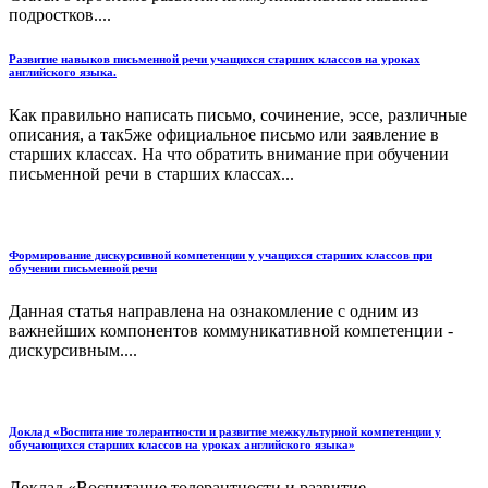
подростков....
Развитие навыков письменной речи учащихся старших классов на уроках
английского языка.
Как правильно написать письмо, сочинение, эссе, различные
описания, а так5же официальное письмо или заявление в
старших классах. На что обратить внимание при обучении
письменной речи в старших классах...
Формирование дискурсивной компетенции у учащихся старших классов при
обучении письменной речи
Данная статья направлена на ознакомление с одним из
важнейших компонентов коммуникативной компетенции -
дискурсивным....
Доклад «Воспитание толерантности и развитие межкультурной компетенции у
обучающихся старших классов на уроках английского языка»
Доклад «Воспитание толерантности и развитие