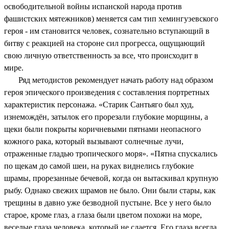
освободительной войны испанской народа против
фашистских мятежников) меняется сам тип хемингуэевского
героя - им становится человек, сознательно вступающий в
битву с реакцией на стороне сил прогресса, ощущающий
свою личную ответственность за все, что происходит в
мире.
Ряд методистов рекомендует начать работу над образом
героя эпического произведения с составления портретных
характеристик персонажа. «Старик Сантьяго был худ,
изнемождён, затылок его прорезали глубокие морщины, а
щеки были покрыты коричневыми пятнами неопасного
кожного рака, который вызывают солнечные лучи,
отраженные гладью тропического моря». «Пятна спускались
по щекам до самой шеи, на руках виднелись глубокие
шрамы, прорезанные бечевой, когда он вытаскивал крупную
рыбу. Однако свежих шрамов не было. Они были стары, как
трещины в давно уже безводной пустыне. Все у него было
старое, кроме глаз, а глаза были цветом похожи на море,
веселые глаза человека, который не сдается. Его глаза всегда