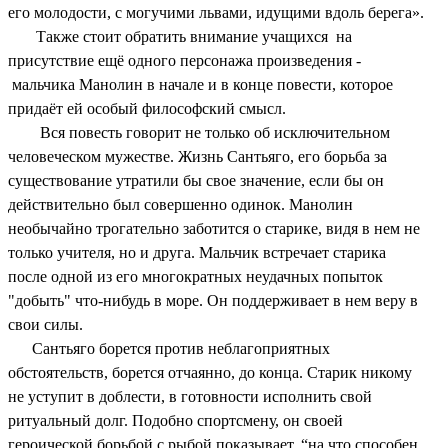
его молодости, с могучими львами, идущими вдоль берега».
Также стоит обратить внимание учащихся на
присутствие ещё одного персонажа произведения -
мальчика Манолин в начале и в конце повести, которое
придаёт ей особый философский смысл.
Вся повесть говорит не только об исключительном
человеческом мужестве. Жизнь Сантьяго, его борьба за
существование утратили бы свое значение, если бы он
действительно был совершенно одинок. Манолин
необычайно трогательно заботится о старике, видя в нем не
только учителя, но и друга. Мальчик встречает старика
после одной из его многократных неудачных попыток
"добыть" что-нибудь в море. Он поддерживает в нем веру в
свои силы.
Сантьяго борется против неблагоприятных
обстоятельств, борется отчаянно, до конца. Старик никому
не уступит в доблести, в готовности исполнить свой
ритуальный долг. Подобно спортсмену, он своей
героической борьбой с рыбой показывает, “на что способен