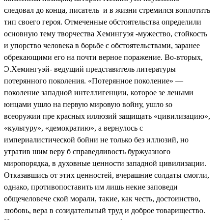
следовал до конца, писатель и в жизни стремился воплотить
тип своего героя. Отмеченные обстоятельства определили
основную тему творчества Хемингуэя -мужество, стойкость
и упорство человека в борьбе с обстоятельствами, заранее
обрекающими его на почти верное поражение. Во-вторых,
Э.Хемингуэй- ведущий представитель литературы
потерянного поколения. «Потерянное поколение» —
поколение западной интеллигенции, которое зе леными
юнцами ушло на первую мировую войну, ушло so
всеоружии пре красных иллюзий защищать «цивилизацию»,
«культуру», «демократию», а вернулось с
империалистической бойни не только без иллюзий, но
утратив шим веру б справедливость буржуазного
миропорядка, в духовные ценности западной цивилизации.
Отказавшись от этих ценностей, вчерашние солдаты смогли,
однако, противопоставить им лишь некие заповеди
общечеловече ской морали, такие, как честь, достоинство,
любовь, вера в созидательный труд и доброе товарищество.