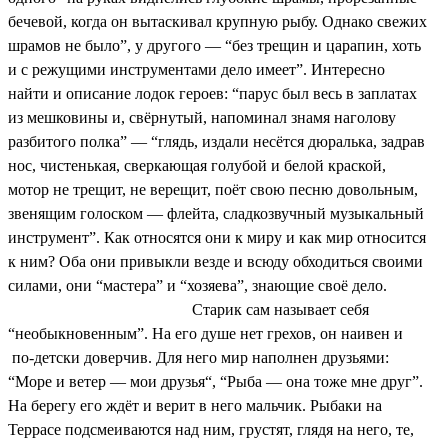
бечевой, когда он вытаскивал крупную рыбу. Однако свежих
шрамов не было”, у другого — “без трещин и царапин, хоть
и с режущими инструментами дело имеет”. Интересно
найти и описание лодок героев: “парус был весь в заплатах
из мешковины и, свёрнутый, напоминал знамя наголову
разбитого полка” — “глядь, издали несётся дюралька, задрав
нос, чистенькая, сверкающая голубой и белой краской,
мотор не трещит, не верещит, поёт свою песню довольным,
звенящим голоском — флейта, сладкозвучный музыкальный
инструмент”. Как относятся они к миру и как мир относится
к ним? Оба они привыкли везде и всюду обходиться своими
силами, они “мастера” и “хозяева”, знающие своё дело.
Старик сам называет себя
“необыкновенным”. На его душе нет грехов, он наивен и
по-детски доверчив. Для него мир наполнен друзьями:
“Море и ветер — мои друзья“, “Рыба — она тоже мне друг”.
На берегу его ждёт и верит в него мальчик. Рыбаки на
Террасе подсмеиваются над ним, грустят, глядя на него, те,