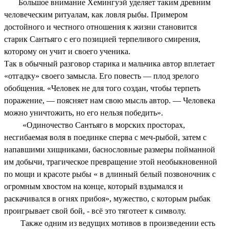
Большое внимание Хемингуэй уделяет таким древним
человеческим ритуалам, как ловля рыбы. Примером
достойного и честного отношения к жизни становится
старик Сантьяго с его позицией терпеливого смирения,
которому он учит и своего ученика.
Так в обычный разговор старика и мальчика автор вплетает
«отгадку» своего замысла. Его повесть — плод зрелого
обобщения. «Человек не для того создан, чтобы терпеть
поражение, — поясняет нам свою мысль автор. — Человека
можно уничтожить, но его нельзя победить».
«Одиночество Сантьяго в морских просторах,
несгибаемая воля в поединке сперва с меч-рыбой, затем с
напавшими хищниками, баснословные размеры пойманной
им добычи, трагическое превращение этой необыкновенной
по мощи и красоте рыбы « в длинный белый позвоночник с
огромным хвостом на конце, который вздымался и
раскачивался в огнях прибоя», мужество, с которым рыбак
проигрывает свой бой, - всё это тяготеет к символу.
Также одним из ведущих мотивов в произведении есть