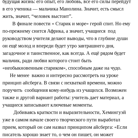
будущая жизнь: его опыт, его любовь, все его силы перейдут
в его ученика — мальчика Манолина. Значит, есть смысл
жить, значит, “человек выстоит”.
В финале повести « Старик и море» герой спит. Но ему
по-прежнему снится Африка, а значит, учащиеся под
руководством учителя делают выводы, что в глубине души
он ещё молод и впереди будет утро завтрашнего дня,
загадочное и таинственное, как всегда. А ещё рядом будет
мальчик, ради любви которого стоит быть
«необыкновенным стариком», способным даже на чудо.
Не менее важно и интересно рассмотреть на уроке
принцип айсберга. В связи с нехваткой времени, можно
поручить сообщения кому-нибудь из учащихся. Возможен
также и другой вариант работы: учитель дает материал, а
учащиеся записывают ключевые моменты.
Добиваясь краткости и выразительности, Хемингуэй
уже в самом начале своего творческого пути выработал
прием, который он сам назвал принципом айсберга: «Если
писатель хорошо знает то, о чем он пишет, он может