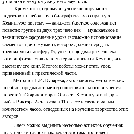
у старика и чему он уже у него научился.
Кроме этого, одному из учеников поручается
подготовить небольшую биографическую справку о
Хемингуэе; другому — дайджест (краткое содержание)
повести; группе из двух-трех чело век — музыкальное и
техническое оформление урока (возможно использование
элементов цвето музыки), которое должно передать
тревожную ат мосферу будущего; еще два-три человека
готовят фотовыставку по материалам жизни Хемингуэя и
выставку его книг. Итогом работы может стать урок,
приведенный в практической части.
Методист Н.И. Кубарева, автор многих методических
пособий, предлагает метод сопоставительного изучения
повестей «Старик и море» Эрнеста Хемингуэя и «Царь-
рыба» Виктора Астафьева в 11 классе в связи с малым
количеством часов, отведенных на изучение творчества этих
авторов.
Здесь можно выделить несколько аспектов обучения:
практический аспект заключается в том, что повесть