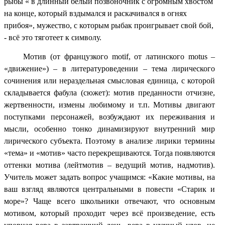
рыбы « в длинный белый позвоночник с огромным хвостом
на конце, который вздымался и раскачивался в огнях
прибоя», мужество, с которым рыбак проигрывает свой бой,
- всё это тяготеет к символу.
Мотив (от французкого motif, от латинского motus –
«движение») – в литературоведении – тема лирического
сочинения или нераздельная смысловая единица, с которой
складывается фабула (сюжет): мотив преданности отчизне,
жертвенности, измены любимому и т.п. Мотивы двигают
поступками персонажей, возбуждают их переживания и
мысли, особенно тонко динамизируют внутренний мир
лирического субъекта. Поэтому в анализе лирики термины
«тема» и «мотив» часто перекрещиваются. Тогда появляются
оттенки мотива (лейтмотив – ведущий мотив, надмотив).
Учитель может задать вопрос учащимся: «Какие мотивы, на
ваш взгляд являются центральными в повести «Старик и
море»? Чаще всего школьники отвечают, что основным
мотивом, который проходит через всё произведение, есть