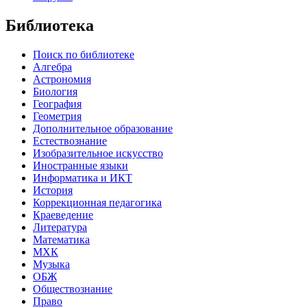
Библиотека
Поиск по библиотеке
Алгебра
Астрономия
Биология
География
Геометрия
Дополнительное образование
Естествознание
Изобразительное искусство
Иностранные языки
Информатика и ИКТ
История
Коррекционная педагогика
Краеведение
Литература
Математика
МХК
Музыка
ОБЖ
Обществознание
Право