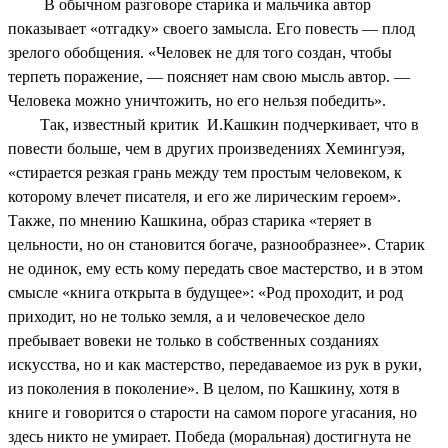
В обычном разговоре старика и мальчика автор
показывает «отгадку» своего замысла. Его повесть — плод
зрелого обобщения. «Человек не для того создан, чтобы
терпеть поражение, — поясняет нам свою мысль автор. —
Человека можно уничтожить, но его нельзя победить».
Так, известный критик И.Кашкин подчеркивает, что в
повести больше, чем в других произведениях Хемингуэя,
«стирается резкая грань между тем простым человеком, к
которому влечет писателя, и его же лирическим героем».
Также, по мнению Кашкина, образ старика «теряет в
цельности, но он становится богаче, разнообразнее». Старик
не одинок, ему есть кому передать свое мастерство, и в этом
смысле «книга открыта в будущее»: «Род проходит, и род
приходит, но не только земля, а и человеческое дело
пребывает вовеки не только в собственных созданиях
искусства, но и как мастерство, передаваемое из рук в руки,
из поколения в поколение». В целом, по Кашкину, хотя в
книге и говорится о старости на самом пороге угасания, но
здесь никто не умирает. Победа (моральная) достигнута не