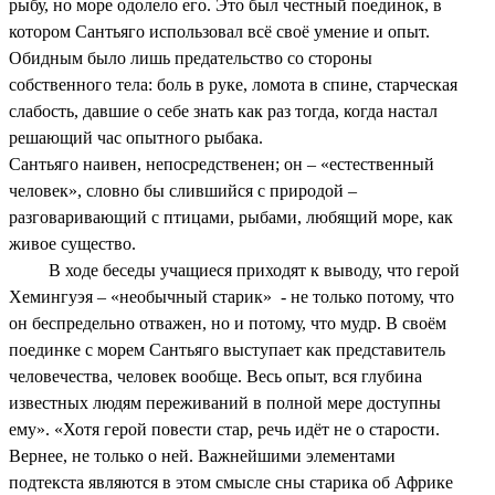
рыбу, но море одолело его. Это был честный поединок, в
котором Сантьяго использовал всё своё умение и опыт.
Обидным было лишь предательство со стороны
собственного тела: боль в руке, ломота в спине, старческая
слабость, давшие о себе знать как раз тогда, когда настал
решающий час опытного рыбака.
Сантьяго наивен, непосредственен; он – «естественный
человек», словно бы слившийся с природой –
разговаривающий с птицами, рыбами, любящий море, как
живое существо.
В ходе беседы учащиеся приходят к выводу, что герой
Хемингуэя – «необычный старик» - не только потому, что
он беспредельно отважен, но и потому, что мудр. В своём
поединке с морем Сантьяго выступает как представитель
человечества, человек вообще. Весь опыт, вся глубина
известных людям переживаний в полной мере доступны
ему». «Хотя герой повести стар, речь идёт не о старости.
Вернее, не только о ней. Важнейшими элементами
подтекста являются в этом смысле сны старика об Африке