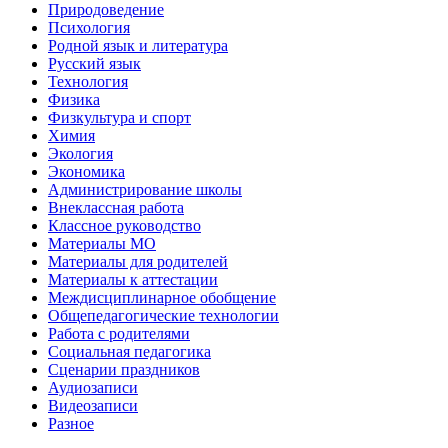
Природоведение
Психология
Родной язык и литература
Русский язык
Технология
Физика
Физкультура и спорт
Химия
Экология
Экономика
Администрирование школы
Внеклассная работа
Классное руководство
Материалы МО
Материалы для родителей
Материалы к аттестации
Междисциплинарное обобщение
Общепедагогические технологии
Работа с родителями
Социальная педагогика
Сценарии праздников
Аудиозаписи
Видеозаписи
Разное