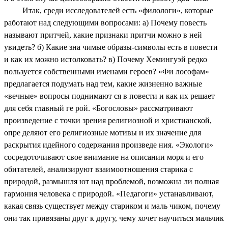
Итак, среди исследователей есть «филологи», которые
работают над следующими вопросами: а) Почему повесть
называют притчей, какие признаки притчи можно в ней
увидеть? б) Какие зна чимые образы-символы есть в повести
и как их можно истолковать? в) Почему Хемингуэй редко
пользуется собственными именами героев? «Фи лософам»
предлагается подумать над тем, какие жизненно важные
«вечные» вопросы поднимают ся в повести и как их решает
для себя главный ге рой. «Богословы» рассматривают
произведение с точки зрения религиозной и христианской,
опре деляют его религиозные мотивы и их значение для
раскрытия идейного содержания произведе ния. «Экологи»
сосредоточивают свое внимание на описании моря и его
обитателей, анализируют взаимоотношения старика с
природой, размышля ют над проблемой, возможна ли полная
гармония человека с природой. «Педагоги» устанавливают,
какая связь существует между стариком и маль чиком, почему
они так привязаны друг к другу, чему хочет научиться мальчик