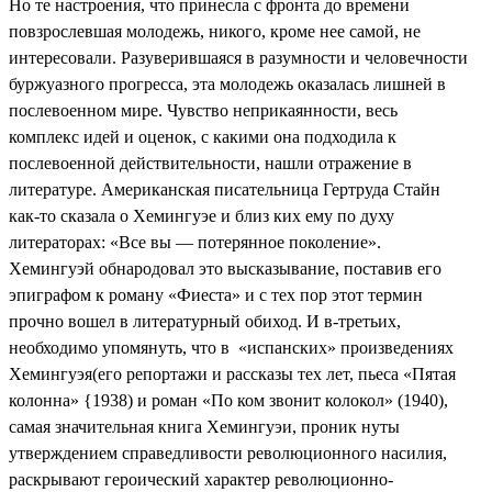
Но те настроения, что принесла с фронта до времени
повзрослевшая молодежь, никого, кроме нее самой, не
интересовали. Разуверившаяся в разумности и человечности
буржуазного прогресса, эта молодежь оказалась лишней в
послевоенном мире. Чувство неприкаянности, весь
комплекс идей и оценок, с какими она подходила к
послевоенной действительности, нашли отражение в
литературе. Американская писательница Гертруда Стайн
как-то сказала о Хемингуэе и близ ких ему по духу
литераторах: «Все вы — потерянное поколение».
Хемингуэй обнародовал это высказывание, поставив его
эпиграфом к роману «Фиеста» и с тех пор этот термин
прочно вошел в литературный обиход. И в-третьих,
необходимо упомянуть, что в «испанских» произведениях
Хемингуэя(его репортажи и рассказы тех лет, пьеса «Пятая
колонна» {1938) и роман «По ком звонит колокол» (1940),
самая значительная книга Хемингуэи, проник нуты
утверждением справедливости революционного насилия,
раскрывают героический характер революционно-