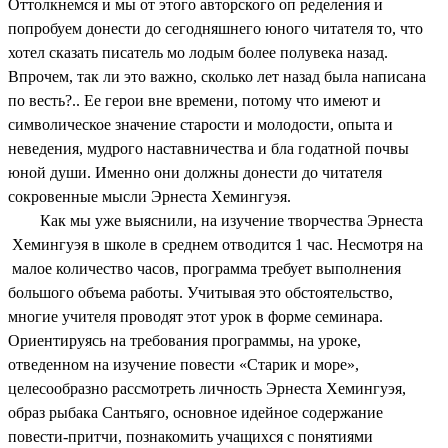
Оттолкнемся и мы от этого авторского оп ределения и
попробуем донести до сегодняшнего юного читателя то, что
хотел сказать писатель мо лодым более полувека назад.
Впрочем, так ли это важно, сколько лет назад была написана
по весть?.. Ее герои вне времени, потому что имеют и
символическое значение старости и молодости, опыта и
неведения, мудрого наставничества и бла годатной почвы
юной души. Именно они должны донести до читателя
сокровенные мысли Эрнеста Хемингуэя.
Как мы уже выяснили, на изучение творчества Эрнеста
Хемингуэя в школе в среднем отводится 1 час. Несмотря на
малое количество часов, программа требует выполнения
большого объема работы. Учитывая это обстоятельство,
многие учителя проводят этот урок в форме семинара.
Ориентируясь на требования программы, на уроке,
отведенном на изучение повести «Старик и море»,
целесообразно рассмотреть личность Эрнеста Хемингуэя,
образ рыбака Сантьяго, основное идейное содержание
повести-притчи, познакомить учащихся с понятиями