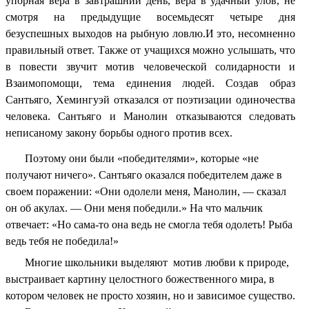
упорная вера в завтрашний день, вера в удачный улов, не
смотря на предыдущие восемьдесят четыре дня
безуспешных выходов на рыбную ловлю.И это, несомненно
правильный ответ. Также от учащихся можно услышать, что
в повести звучит мотив человеческой солидарности и
Взаимопомощи, тема единения людей. Создав образ
Сантьяго, Хемингуэй отказался от поэтизации одиночества
человека. Сантьяго и Манолин отказываются следовать
неписаному закону борьбы одного против всех.
Поэтому они были «победителями», которые «не
получают ничего». Сантьяго оказался победителем даже в
своем поражении: «Они одолели меня, Манолин, — сказал
он об акулах. — Они меня победили.» На что мальчик
отвечает: «Но сама-то она ведь не смогла тебя одолеть! Рыба
ведь тебя не победила!»
Многие школьники выделяют мотив любви к природе,
выстраивает картину целостного божественного мира, в
котором человек не просто хозяин, но и зависимое существо.