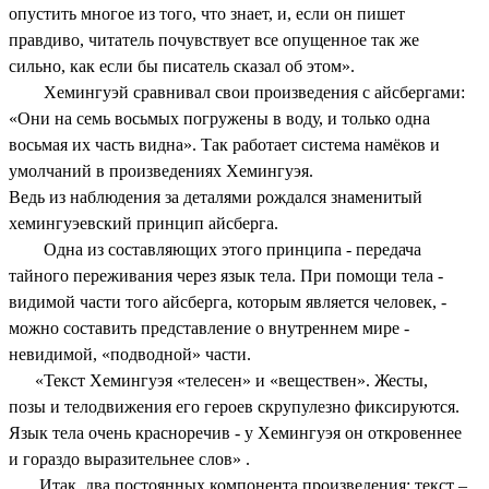
опустить многое из того, что знает, и, если он пишет
правдиво, читатель почувствует все опущенное так же
сильно, как если бы писатель сказал об этом».
Хемингуэй сравнивал свои произведения с айсбергами:
«Они на семь восьмых погружены в воду, и только одна
восьмая их часть видна». Так работает система намёков и
умолчаний в произведениях Хемингуэя.
Ведь из наблюдения за деталями рождался знаменитый
хемингуэевский принцип айсберга.
Одна из составляющих этого принципа - передача
тайного переживания через язык тела. При помощи тела -
видимой части того айсберга, которым является человек, -
можно составить представление о внутреннем мире -
невидимой, «подводной» части.
«Текст Хемингуэя «телесен» и «веществен». Жесты,
позы и телодвижения его героев скрупулезно фиксируются.
Язык тела очень красноречив - у Хемингуэя он откровеннее
и гораздо выразительнее слов» .
Итак, два постоянных компонента произведения: текст –