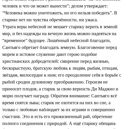
человек и что он может вынести”; делом утверждает:
“Человека можно уничтожить, но его нельзя победить”. В
старике нет ни чувства обречённости, ни ужаса.
Утрата веры небесной не мешает старику верить в земной
мир, и без надежды на вечную жизнь можно надеяться на
“временное” будущее. Лишённый небесной благодати,
Сантьяго обретает благодать земную. Благоговение перед
морем и истовое служение дают герою подобие
христианских добродетелей: смирение перед жизнью,
бескорыстную, братскую любовь к людям, рыбам, птицам,
звёздам, милосердие к ним; его преодоление себя в борьбе с
рыбой сродни духовному преображению. Героизм не
приносит плодов, а старик за свою верность Ди Маджио и
морю получает награду. Обратим внимание: Сантьяго всё
время снятся львы; старик не охотится на них во сне, а
только с любовью наблюдает за их играми и совершенно
счастлив. Это и есть его прижизненный рай, обретение
полного соединения с природой. А ещё старику обещана