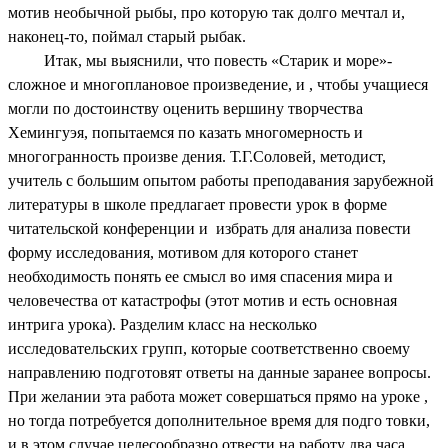
мотив необычной рыбы, про которую так долго мечтал и,
наконец-то, поймал старый рыбак.
Итак, мы выяснили, что повесть «Старик и море»-
сложное и многоплановое произведение, и , чтобы учащиеся
могли по достоинству оценить вершину творчества
Хемингуэя, попытаемся по казать многомерность и
многогранность произве дения. Т.Г.Соловей, методист,
учитель с большим опытом работы преподавания зарубежной
литературы в школе предлагает провести урок в форме
читательской конференции и избрать для анализа повести
форму исследования, мотивом для которого станет
необходимость понять ее смысл во имя спасения мира и
человечества от катастрофы (этот мотив и есть основная
интрига урока). Разделим класс на несколько
исследовательских групп, которые соответственно своему
направлению подготовят ответы на данные заранее вопросы.
При желании эта работа может совершаться прямо на уроке ,
но тог
да потребуется дополнительное время для подго товки,
и в этом случае целесообразно отвести на работу два часа.