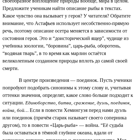
своеобразное воплощение природы вообще, мира в целом.
Предложите ученикам найти описание рыбы в текстах.
Какое чувство она вызывает у героя? У читателя? Обратите
внимание, что Астафьев использует несобственно-прямую
речь, поэтому описание осетра меняется в зависимости от
состояния героя. Это и “доисторический ящер”, чудище из
учебника зоологии, “боровина”, царь-рыба, оборотень,
“водяная тварь”, в то время как марлин остаётся
великолепным созданием природы вплоть до самой своей
смерти.
В центре произведения — поединок. Пусть ученики
попробуют подобрать синонимы к этому слову и, учитывая
оттенки значения, определят, какое слово больше подходит к
ситуации.
Единоборство, битва, сражение, дуэль, поединок,
Если в повести Хемингуэя перед нами дуэль
война, бой…
или поединок (причём старик называет своего соперника
другом), то в повести «Царь-рыба» — война. “Её судьба
была оставаться в тёмной глубине океана, вдали от