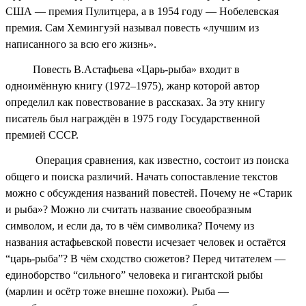
США — премия Пулитцера, а в 1954 году — Нобелевская
премия. Сам Хемингуэй называл повесть «лучшим из
написанного за всю его жизнь».
Повесть В.Астафьева «Царь-рыба» входит в
одноимённую книгу (1972–1975), жанр которой автор
определил как повествование в рассказах. За эту книгу
писатель был награждён в 1975 году Государственной
премией СССР.
Операция сравнения, как известно, состоит из поиска
общего и поиска различий. Начать сопоставление текстов
можно с обсуждения названий повестей. Почему не «Старик
и рыба»? Можно ли считать название своеобразным
символом, и если да, то в чём символика? Почему из
названия астафьевской повести исчезает человек и остаётся
“царь-рыба”? В чём сходство сюжетов? Перед читателем —
единоборство “сильного” человека и гигантской рыбы
(марлин и осётр тоже внешне похожи). Рыба —