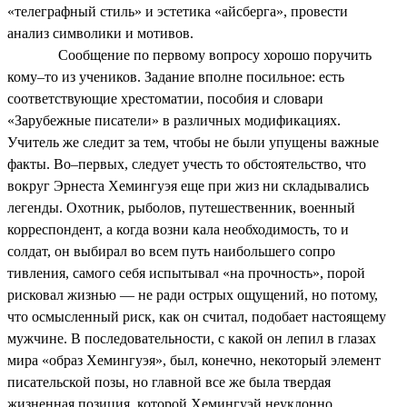
«телеграфный стиль» и эстетика «айсберга», провести
анализ символики и мотивов.
Сообщение по первому вопросу хорошо поручить
кому–то из учеников. Задание вполне посильное: есть
соответствующие хрестоматии, пособия и словари
«Зарубежные писатели» в различных модификациях.
Учитель же следит за тем, чтобы не были упущены важные
факты. Во–первых, следует учесть то обстоятельство, что
вокруг Эрнеста Хемингуэя еще при жиз ни складывались
легенды. Охотник, рыболов, путешественник, военный
корреспондент, а когда возни кала необходимость, то и
солдат, он выбирал во всем путь наибольшего сопро
тивления, самого себя испытывал «на прочность», порой
рисковал жизнью — не ради острых ощущений, но потому,
что осмысленный риск, как он считал, подобает настоящему
мужчине. В последовательности, с какой он лепил в глазах
мира «образ Хемингуэя», был, конечно, некоторый элемент
писательской позы, но главной все же была твердая
жизненная позиция, которой Хемингуэй неуклонно