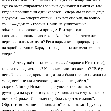
всяческих ловушек, приманок и людского коварства. Моя
судьба была отправиться за ней в одиночку и найти её там,
куда не проникал ни один человек. Теперь мы связаны друг
с другом”, — говорит старик. “Так вот оно как, на войне-
то…” — думает Утробин. Война на уничтожение,
объявленная человеком природе. Вот здесь один из
ключиков к пониманию текста Астафьева: “…зачем же
перекрестились их пути? Реки царь и всей природы царь —
на одной ловушке. Караулит их одна и та же мучительная
смерть”.
А что узнаёт читатель о героях (старике и Игнатьиче),
какова их предыстория? Как описывают их авторы? “Всё у
него было старое, кроме глаз, а глаза были цветом похожи на
море, весёлые глаза человека, который не сдаётся,” —
старик. “Лицо у Игнатьича цветущее, с постоянным
румянцем на круто выступающих подглазьях и чуть впалых
щеках. Стрижен Игнатьич под бокс, коротко и ладно”.
Обратите внимание — “подглазья” есть, а глаза? И руки: у
одного “на руках виднелись глубокие шрамы, прорезанные