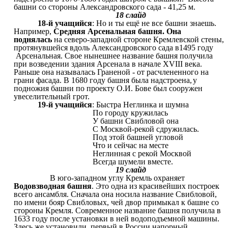
башни со стороны Александровского сада - 41,25 м.
18 слайд
18-й учащийся
: Но и ты ещё не все башни знаешь.
Например,
Средняя Арсенальная башня. Она
поднялась
на северо-западной стороне Кремлевской стены,
протянувшейся вдоль Александровского сада в1495 году
Арсенальная. Свое нынешнее название башня получила
при возведении здания Арсенала в начале XVIII века.
Раньше она называлась Граненой - от расчлененного на
грани фасада. В 1680 году башня была надстроена,
у
подножия башни по проекту О.И. Бове был сооружен
увеселительный грот.
19-й учащийся
: Быстра Неглинка и шумна
По городу кружилась
У башни Свибловой она
С Москвой-рекой сдружилась.
Под этой башней угловой
Что и сейчас на месте
Неглинная с рекой Москвой
Всегда шумели вместе.
19 слайд
В юго-западном углу Кремль охраняет
Водовзводная башня
. Это одна из красивейших построек
всего ансамбля. Сначала она носила название Свибловой,
по имени бояр Свибловых, чей двор примыкал к башне со
стороны Кремля. Современное название башня получила в
1633 году после установки в ней водоподъемной машины.
Здесь же установили первый в России напорный