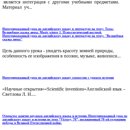
является интеграция с другими учебными предметами.
Материал уч...
Интегрированный урок по английскому языку и литературе на тему: Тема:
Волшебная сказка зимы. Magic winter 1. Психологический настрой.
Интегрированный урок по английскому языку и литературе на тему: "Волшебная
сказка зимы"
Цель данного урока - увидеть красоту зимней природы,
особенность ее изображения в поэзии, музыке, живописи...
Интегрированный урок по английскому языку совместно с уроком истории
«Научные открытия»«Scientific inventions»Английский язык –
Светлова Л. Н....
Открытое занятие кружков английского языка и истории. Интегрированный урок по
английскому языку и истории по теме “Victory, 70”, посвященный 70-ой годовщине
победы в Великой Отечественной войне.