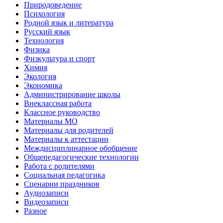
Природоведение
Психология
Родной язык и литература
Русский язык
Технология
Физика
Физкультура и спорт
Химия
Экология
Экономика
Администрирование школы
Внеклассная работа
Классное руководство
Материалы МО
Материалы для родителей
Материалы к аттестации
Междисциплинарное обобщение
Общепедагогические технологии
Работа с родителями
Социальная педагогика
Сценарии праздников
Аудиозаписи
Видеозаписи
Разное