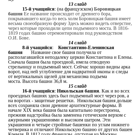
13 слайд
15-й учащийся
: (на французском)
Боровицкая
башня
Ее название происходит от древнего бора,
покрывавшего когда-то весь холм Боровицкая башня имеет
весьма своеобразную форму Здесь можно видеть отверстие,
через которые проходили цепи подъемного моста. В 1816-
1819 годах башню отремонтировали под руководством
О.И. Бове.
14 слайд
8-й учащийся
:
Константино-Еленинская
башня
Название свое башня получила от
располагавшейся неподалеку церкви Константина и Елены.
Сначала башня была проездной, имела отводную
стрельницу и подъемный мост. Сейчас хорошо видны арка
ворот, над ней углубление для надвратной иконы и следы
от вертикальных щелей для механизма подъема
моста. Высота башни 36,8 м.
15 слайд
16-й учащийся
:
Никольская башня
. Как и во всех
проездных башнях здесь был подъемный мост через ров, а
на воротах - защитные решетки. Никольская башня дольше
всех сохраняла свои древние архитектурные формы. В
начале XIX века башня была капитально перестроена,
прежняя надстройка была заменена готическим верхом с
ажурными украшениями и высоким шатром. Эти
украшения и четыре стройные башенки по углам нижнего
четверика и отличают Никольскую башню от других башен
Кремля. В 1812 году французы, отступая из Москвы,