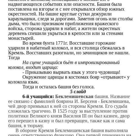
надвигающихся событиях или опасности. Башня была
поставлена на взгорье и с нее открывался обзор южных
окрестностей. На башне круглые сутки дежурили
караульщики, следя за дорогами. Заметив огонь или столбы
дыма, что было признаком приближения вражеского
войска, сторожа ударяли в набат, а жители окрестных
деревень спешили укрыться в крепости или за стенами
монастырей.
Во время бунта 1771г. Восставшие горожане
ударили в набатный колокол, и вся столица сбежалась в
Кремль. Восставших разогнали, но зачинщиков не нашли.
Тогда
На сцене учащийся бьёт в импровизированный
колокол, входит царица:
- Приказываю вырвать язык у этого чудовища!
Окружение царицы в костюмах бояр «отрывают» у
колокола язык.
Тогда и осталась башня без голоса.
5 слайд
6-й учащийся:
Беклемишевская
башня. Название
ее связано с фамилией боярина И. Берсеня - Беклемишева,
чей двор примыкал к ней со стороны Кремля. Его судьба
сложилась трагично. В 1525 году за выступление против
политики Великого князя Василия III он был казнен, двор
его перешел в казну и был превращен, также как и сама
башня, в тюрьму.
В обороне Кремля Беклемишевская башня выполняла
очень ответственную функцию. Она первой принимала на