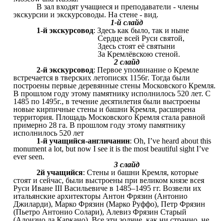
В зал входят учащиеся и преподаватели - члены
экскурсии и экскурсоводы. На стене - вид.
1-й слайд
1-й экскурсовод
: Здесь как было, так и ныне
Сердце всей Руси святой,
Здесь стоят её святыни
За Кремлёвскою стеной.
2 слайд
2-й экскурсовод
: Первое упоминание о Кремле
встречается в тверских летописях 1156г. Тогда были
построены первые деревянные стены Московского Кремля.
В прошлом году этому памятнику исполнилось 520 лет. С
1485 по 1495г., в течение десятилетия были выстроены
новые кирпичные стены и башни Кремля, расширена
территория. Площадь Московского Кремля стала равной
примерно 28 га. В прошлом году этому памятнику
исполнилось 520 лет
1-й учащийся-англичанин
: Oh, I’ve heard about this
monument a lot, but now I see it is the most beautiful sight I’ve
ever seen.
3 слайд
2й учащийся
: Стены и башни Кремля, которые
стоят и сейчас, были выстроены при великом князе всея
Руси Иване III Васильевиче в 1485–1495 гг. Возвели их
итальянские архитекторы Антон Фрязин (Антонио
Джиларди), Марко Фрязин (Марко Руффо), Петр Фрязин
(Пьетро Антонио Солари), Алевиз Фрязин Старый
(Алоизио да Каркано). Все эти зодчие, как ни странно, не