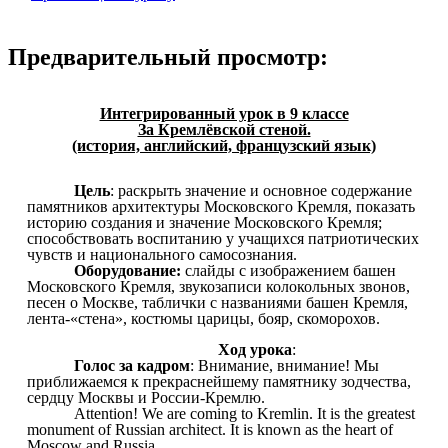
Предварительный просмотр:
Интегрированный урок в 9 классе
За Кремлёвской стеной.
(история, английский, французский язык)
Цель
: раскрыть значение и основное содержание
памятников архитектуры Московского Кремля, показать
историю создания и значение Московского Кремля;
способствовать воспитанию у учащихся патриотических
чувств и национального самосознания.
Оборудование:
слайды с изображением башен
Московского Кремля, звукозаписи колокольных звонов,
песен о Москве, таблички с названиями башен Кремля,
лента-«стена», костюмы царицы, бояр, скоморохов.
Ход урока
:
Голос за кадром
: Внимание, внимание! Мы
приближаемся к прекраснейшему памятнику зодчества,
сердцу Москвы и России-Кремлю.
Attention! We are coming to Kremlin. It is the greatest
monument of Russian architect. It is known as the heart of
Moscow and Russia.