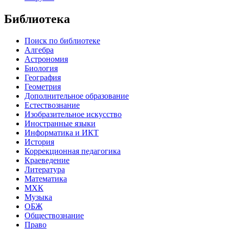
Библиотека
Поиск по библиотеке
Алгебра
Астрономия
Биология
География
Геометрия
Дополнительное образование
Естествознание
Изобразительное искусство
Иностранные языки
Информатика и ИКТ
История
Коррекционная педагогика
Краеведение
Литература
Математика
МХК
Музыка
ОБЖ
Обществознание
Право