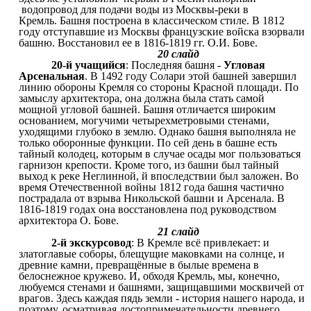
водопровод для подачи воды из Москвы-реки в
Кремль. Башня построена в классическом стиле. В 1812
году отступавшие из Москвы французские войска взорвали
башню. Восстановил ее в 1816-1819 гг. О.И. Бове.
20 слайд
20-й учащийся
: Последняя башня -
Угловая
Арсенальная
. В 1492 году Солари этой башней завершил
линию обороны Кремля со стороны Красной площади. По
замыслу архитектора, она должна была стать самой
мощной угловой башней. Башня отличается широким
основанием, могучими четырехметровыми стенами,
уходящими глубоко в землю. Однако башня выполняла не
только оборонные функции. По сей день в башне есть
тайный колодец, которым в случае осады мог пользоваться
гарнизон крепости. Кроме того, из башни был тайный
выход к реке Неглинной, й впоследствии был заложен. Во
время Отечественной войны 1812 года башня частично
пострадала от взрыва Никольской башни и Арсенала. В
1816-1819 годах она восстановлена под руководством
архитектора О. Бове.
21 слайд
2-й экскурсовод
: В Кремле всё привлекает: и
златоглавые соборы, блещущие маковками на солнце, и
древние камни, превращённые в былые времена в
белоснежное кружево. И, обходя Кремль, мы, конечно,
любуемся стенами и башнями, защищавшими москвичей от
врагов. Здесь каждая пядь земли - история нашего народа, и
поэтому, осматривая достопримечательности древнего