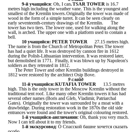
9-й учащийся
: Oh, I can
.
TSAR TOWER
is 16.7
metres high including the weather vane. This is the youngest and
smallest of the Kremlin towers.
Originally the tower was made of
wood in the form of a simple turret. It can be seen clearly on
early seventeenth-century drawings of the Kremlin.
The
tower has two tiers. The lower one, used for walking along the
wall, is arched. The upper one with a platform used to contain a
bell.
10 учащийся: PETER TOWER
27.15 metres high.
The name is from the Church of Metropolitan Peter.
The tower
has had a quiet life. It was destroyed by cannon fire in 1612
during the Polish-Lithuanian intervention. It was restored later,
but demolished in 1771. Finally, it was blown up by Napoleon's
soldiers as they retreated in 1812.
The Peter Tower and other Kremlin buildings destroyed in
1812 were restored by the architect Osip Bove.
9 слайд
11-й учащийся:
KUTAFIA TOWER
13.5 metres
high. This is the only tower in the Moscow Kremlin without the
traditional tent roof.
Like many other Kremlin towers it has had
.
several other names (Boris and Gleb, Vladimir, Patriarchal
Gates).
Originally the tower was surrounded by a moat with a
drawbridge. During restoration work in the 1870s the old side
entrances were found and the tower's original colouring restored.
1-й учащийся-англичанин
: Oh, thank you very much.
Now I can tell about it to my friends.
1-й экскурсовод
: О Спасской башне хочется сказать
особо.