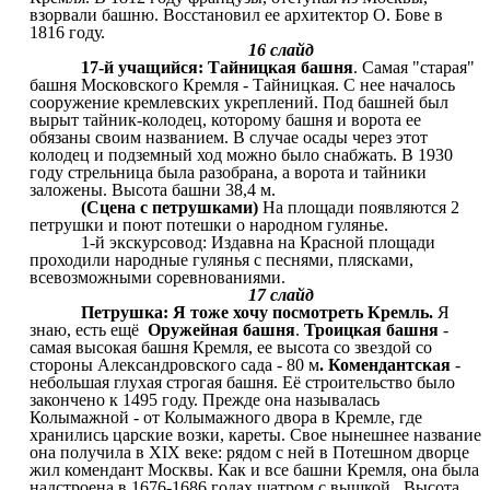
взорвали башню. Восстановил ее архитектор О. Бове в
1816 году.
16 слайд
17-й учащийся: Тайницкая башня
. Самая "старая"
башня Московского Кремля - Тайницкая. С нее началось
сооружение кремлевских укреплений. Под башней был
вырыт тайник-колодец, которому башня и ворота ее
обязаны своим названием. В случае осады через этот
колодец и подземный ход можно было снабжать. В 1930
году стрельница была разобрана, а ворота и тайники
заложены. Высота башни 38,4 м.
(Сцена с петрушками)
На площади появляются 2
петрушки и поют потешки о народном гулянье.
1-й экскурсовод: Издавна на Красной площади
проходили народные гулянья с песнями, плясками,
всевозможными соревнованиями.
17 слайд
Петрушка: Я тоже хочу посмотреть Кремль.
Я
знаю, есть ещё
Оружейная башня
.
Троицкая башня
-
самая высокая башня Кремля, ее высота со звездой со
стороны Александровского сада - 80 м
. Комендантская
-
небольшая глухая строгая башня. Её строительство было
закончено к 1495 году. Прежде она называлась
Колымажной - от Колымажного двора в Кремле, где
хранились царские возки, кареты. Свое нынешнее название
она получила в XIX веке: рядом с ней в Потешном дворце
жил комендант Москвы. Как и все башни Кремля, она была
надстроена в 1676-1686 годах шатром с вышкой. Высота