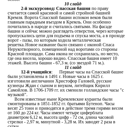
10 слайд
2-й экскурсовод: Спасская башня
по праву
считается самой красивой и самой стройной башней
Кремля. Ворота Спасской башни испокон веков были
главным парадным въездом в Кремль. Они особенно
почитались в народе и считались святыми. На фасаде
башни и сейчас можно разглядеть отверстия, через которые
пропускались цепи для подъема и спуска моста, а в проходе
ворот - пазы, по которым ходила металлическая
решетка.
Новое название было связано с иконой Спаса
Нерукотворного, помещенной над воротами со стороны
Красной площади. Сама икона не сохранилась, но место,
где она висела, хорошо видно. Спасская башня имеет 10
этажей. Высота башни - 67,3 м. (со звездой 71 м.).
11 слайд
12-й учащийся
: Первые часы на Спасской башне
были установлены в 1491 г. Новые часы в 1625 г.
изготовили англичанин Христофор Галовей, русские
кузнецы Ждан с сыном и внуком, литейщик Кирилл
Самойлов. В 1706-1709 гг. их сменили голландские часы "с
музыкой".
Всем известные ныне Кремлевские куранты были
смонтированы в 1851-1852 гг. братьями Бутеноп. Часы
весят 25 тонн и приводятся в действие тремя гирями весом
от 160 до 224 кг. Часы имеют четыре циферблата
диаметром 6,12 м, высота цифр - 72 см, длина часовой
стрелки - 2,97 м, минутной - 3,28 м. Их заводят 2 раза в
сутки.