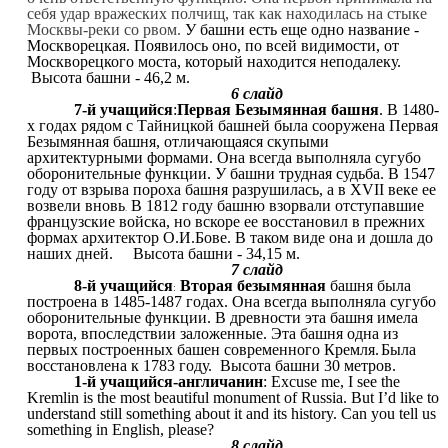
себя удар вражеских полчищ, так как находилась на стыке
Москвы-реки со рвом.
У башни есть еще одно название -
Москворецкая. Появилось оно, по всей видимости, от
Москворецкого моста, который находится неподалеку.
Высота башни - 46,2 м.
6 слайд
7-й учащийся
:
Первая Безымянная башня
. В 1480-
х годах рядом с Тайницкой башней была сооружена Первая
Безымянная башня, отличающаяся скупыми
архитектурными формами. Она всегда выполняла сугубо
оборонительные функции. У башни трудная судьба. В 1547
году от взрыва пороха башня разрушилась, а в XVII веке ее
возвели вновь
В 1812 году башню взорвали отступавшие
.
французские войска, но вскоре ее восстановил в прежних
формах архитектор О.И.Бове. В таком виде она и дошла до
наших дней. Высота башни - 34,15 м.
7 слайд
8-й учащийся
Вторая безымянная
башня была
:
построена в 1485-1487 годах. Она всегда выполняла сугубо
оборонительные функции. В древности эта башня имела
ворота, впоследствии заложенные. Эта башня одна из
первых построенных башен современного Кремля.
Была
восстановлена к 1783 году. Высота башни 30 метров.
1-й учащийся-англичанин
: Excuse me, I see the
Kremlin is the most beautiful monument of Russia. But I’d like to
understand still something about it and its history. Can you tell us
something in English, please?
8 слайд