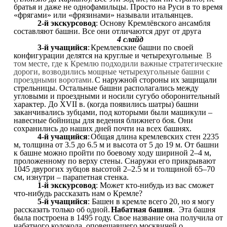
братья и даже не однофамильцы. Просто на Руси в то время
«фрягами» или «фрязинами» называли итальянцев.
2-й экскурсовод
: Основу Кремлёвского ансамбля
составляют башни. Все они отличаются друг от друга
4 слайд
3-й учащийся
:
Кремлевские башни по своей
конфигурации делятся на круглые и четырехугольные
В
.
том месте, где к Кремлю подходили важные стратегические
дороги, возводились мощные четырехугольные башни с
проездными воротами.
С наружной стороны их защищали
стрельницы. Остальные башни располагались между
угловыми и проездными и носили сугубо оборонительный
характер. До XVII в. (когда появились шатры) башни
заканчивались зубцами, под которыми были машикули –
навесные бойницы для ведения ближнего боя. Они
сохранились до наших дней почти на всех башнях.
4-й учащийся
:
Общая длина кремлевских стен 2235
м, толщина от 3.5 до 6.5 м и высота от 5 до 19 м. От башни
к башне можно пройти по боевому ходу шириной 2–4 м,
проложенному по верху стены. Снаружи его прикрывают
1045 двурогих зубцов высотой 2–2.5 м и толщиной 65–70
см, изнутри – парапетная стенка.
1-й экскурсовод
: Может кто-нибудь из вас сможет
что-нибудь рассказать нам о Кремле?
5-й учащийся
: Башен в кремле всего 20, но я могу
рассказать только об одной.
Набатная башня
. Эта башня
была построена в 1495 году. Свое название она получила от
набатного колокола, оповещавшего москвичей о