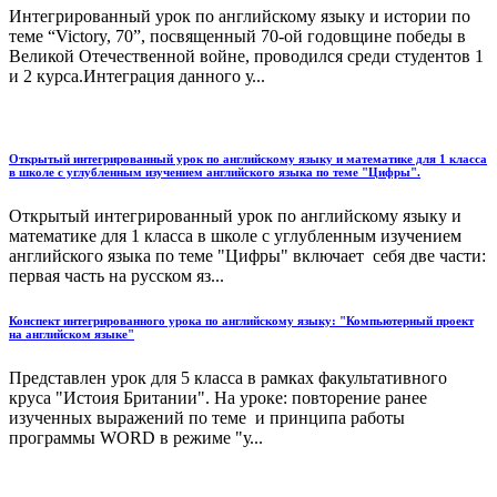
Интегрированный урок по английскому языку и истории по
теме “Victory, 70”, посвященный 70-ой годовщине победы в
Великой Отечественной войне, проводился среди студентов 1
и 2 курса.Интеграция данного у...
Открытый интегрированный урок по английскому языку и математике для 1 класса
в школе с углубленным изучением английского языка по теме "Цифры".
Открытый интегрированный урок по английскому языку и
математике для 1 класса в школе с углубленным изучением
английского языка по теме "Цифры" включает себя две части:
первая часть на русском яз...
Конспект интегрированного урока по английскому языку: "Компьютерный проект
на английском языке"
Представлен урок для 5 класса в рамках факультативного
круса "Истоия Британии". На уроке: повторение ранее
изученных выражений по теме и принципа работы
программы WORD в режиме "у...