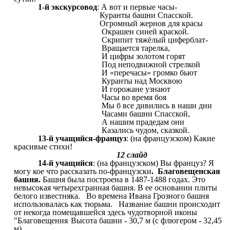
1-й экскурсовод
: А вот и первые часы-
Куранты башни Спасской.
Огромный жернов для красы
Окрашен синей краской.
Скрипит тяжёлый циферблат-
Вращается тарелка,
И цифры золотом горят
Под неподвижной стрелкой
И «перечасы» громко бьют
Куранты над Москвою
И горожане узнают
Часы во время боя
Мы б все дивились в наши дни
Часами башни Спасской,
А нашим прадедам они
Казались чудом, сказкой.
13-й учащийся-француз
: (на французском) Какие
красивые стихи!
12 слайд
14-й учащийся
: (на французском) Вы француз? Я
могу кое что рассказать по-французски
. Благовещенская
башня.
Башня была построена в 1487-1488 годах. Это
невысокая четырехгранная башня. В ее основании плиты
белого известняка. Во времена Ивана Грозного башня
использовалась как тюрьма. Название башни происходит
от некогда помещавшейся здесь чудотворной иконы
"Благовещения
Высота башни - 30,7 м (с флюгером - 32,45
.
м).